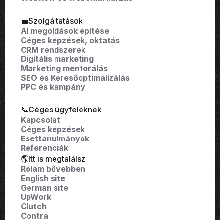
💼Szolgáltatások
AI megoldások építése
Céges képzések, oktatás
CRM rendszerek
Digitális marketing
Marketing mentorálás
SEO és Keresőoptimalizálás
PPC és kampány
📞Céges ügyfeleknek
Kapcsolat
Céges képzések
Esettanulmányok
Referenciák
🌎Itt is megtalálsz
Rólam bővebben
English site
German site
UpWork
Clutch
Contra