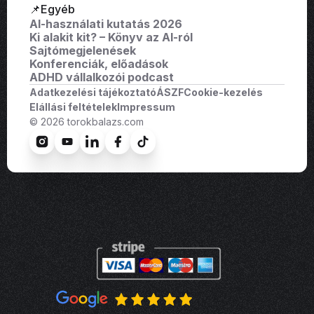
📌Egyéb
AI-használati kutatás 2026
Ki alakit kit? – Könyv az AI-ról
Sajtómegjelenések
Konferenciák, előadások
ADHD vállalkozói podcast
Adatkezelési tájékoztató
ÁSZF
Cookie-kezelés
Elállási feltételek
Impressum
© 2026 torokbalazs.com