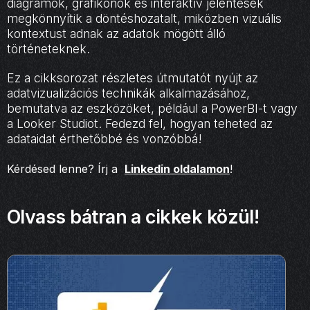
diagramok, grafikonok és interaktív jelentések
megkönnyítik a döntéshozatalt, miközben vizuális
kontextust adnak az adatok mögött álló
történeteknek.
Ez a cikksorozat részletes útmutatót nyújt az
adatvizualizációs technikák alkalmazásához,
bemutatva az eszközöket, például a PowerBI-t vagy
a Looker Studiot. Fedezd fel, hogyan teheted az
adataidat érthetőbbé és vonzóbbá!
Kérdésed lenne? Írj a
Linkedin oldalamon
!
Olvass bátran a cikkek közül!