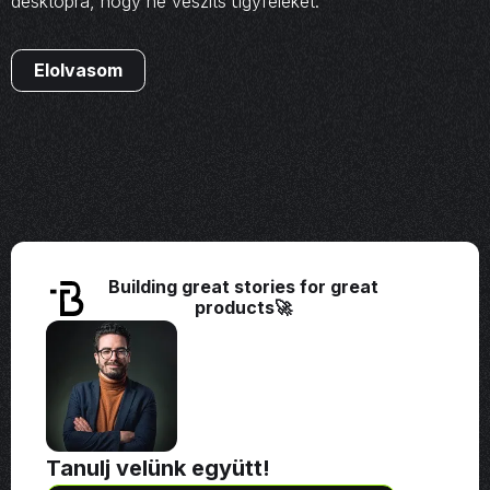
desktopra, hogy ne veszíts ügyfeleket.
Elolvasom
Building great stories for great
products🚀
Tanulj velünk együtt!