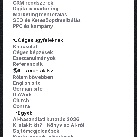
CRM rendszerek
Digitális marketing
Marketing mentorálás
SEO és Keresőoptimalizálás
PPC és kampány
📞Céges ügyfeleknek
Kapcsolat
Céges képzések
Esettanulmányok
Referenciák
🌎Itt is megtalálsz
Rólam bővebben
English site
German site
UpWork
Clutch
Contra
📌Egyéb
AI-használati kutatás 2026
Ki alakit kit? – Könyv az AI-ról
Sajtómegjelenések
Konferenciák, előadások