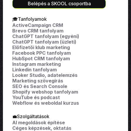
Belépés a SKOOL csoportba
🎓Tanfolyamok
ActiveCampaign CRM
Brevo CRM tanfolyam
ChatGPT tanfolyam (egyéni)
ChatGPT tanfolyam (üzleti)
Előfizetői klub marketing
Facebook PPC tanfolyam
HubSpot CRM tanfolyam
Instagram marketing
Linkedin tanfolyam
Looker Studio, adatelemzés
Marketing szövegírás
SEO és Search Console
Shopify webshop tanfolyam
YouTube és podcast
Webflow és weboldal kurzus
💼Szolgáltatások
AI megoldások építése
Céges képzések, oktatás