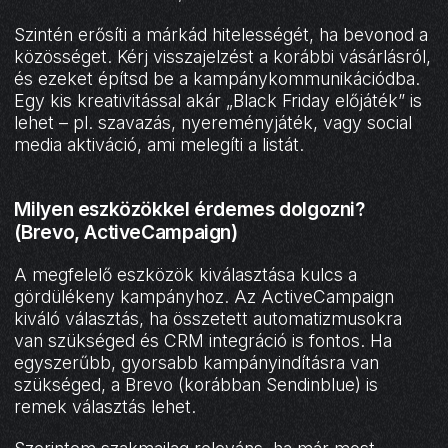
Szintén erősíti a márkád hitelességét, ha bevonod a
közösséget. Kérj visszajelzést a korábbi vásárlásról,
és ezeket építsd be a kampánykommunikációdba.
Egy kis kreativitással akár „Black Friday előjáték” is
lehet – pl. szavazás, nyereményjáték, vagy social
media aktiváció, ami melegíti a listát.
Milyen eszközökkel érdemes dolgozni?
(Brevo, ActiveCampaign)
A megfelelő eszközök kiválasztása kulcs a
gördülékeny kampányhoz. Az ActiveCampaign
kiváló választás, ha összetett automatizmusokra
van szükséged és CRM integráció is fontos. Ha
egyszerűbb, gyorsabb kampányindításra van
szükséged, a Brevo (korábban Sendinblue) is
remek választás lehet.