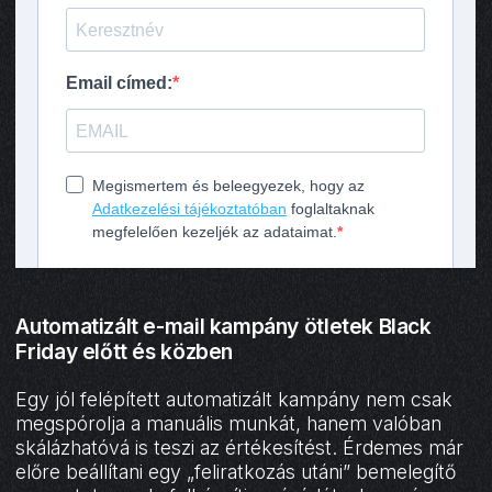
Automatizált e-mail kampány ötletek Black
Friday előtt és közben
Egy jól felépített automatizált kampány nem csak
megspórolja a manuális munkát, hanem valóban
skálázhatóvá is teszi az értékesítést. Érdemes már
előre beállítani egy „feliratkozás utáni” bemelegítő