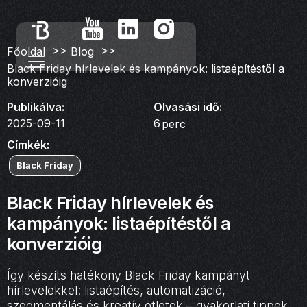
>>
>>
Főoldal
Blog
Black Friday hírlevelek és kampányok: listaépítéstől a
konverzióig
Publikálva:
Olvasási idő:
2025-09-11
6
perc
Címkék:
Black Friday
Black Friday hírlevelek és
kampányok: listaépítéstől a
konverzióig
Így készíts hatékony Black Friday kampányt
hírlevelekkel: listaépítés, automatizáció,
szegmentálás és kreatív ötletek – gyakorlati tippek