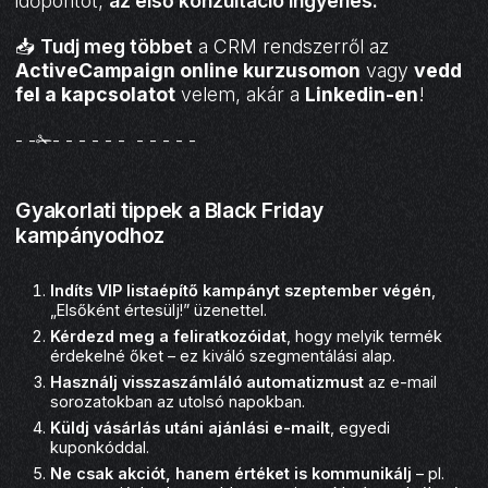
időpontot,
az első konzultáció ingyenes
.
📥
Tudj meg többet
a CRM rendszerről az
ActiveCampaign online kurzusomon
vagy
vedd
fel a kapcsolatot
velem, akár a
Linkedin-en
!
- -✁- - - - - - - - - - -
Gyakorlati tippek a Black Friday
kampányodhoz
Indíts VIP listaépítő kampányt szeptember végén
,
„Elsőként értesülj!” üzenettel.
Kérdezd meg a feliratkozóidat
, hogy melyik termék
érdekelné őket – ez kiváló szegmentálási alap.
Használj visszaszámláló automatizmust
az e-mail
sorozatokban az utolsó napokban.
Küldj vásárlás utáni ajánlási e-mailt
, egyedi
kuponkóddal.
Ne csak akciót, hanem értéket is kommunikálj
– pl.