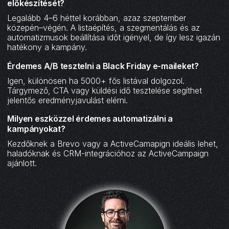
előkészítését?
Legalább 4–6 héttel korábban, azaz szeptember
közepén–végén. A listaépítés, a szegmentálás és az
automatizmusok beállítása időt igényel, de így lesz igazán
hatékony a kampány.
Érdemes A/B tesztelni a Black Friday e-maileket?
Igen, különösen ha 5000+ fős listával dolgozol.
Tárgymező, CTA vagy küldési idő tesztelése segíthet
jelentős eredményjavulást elérni.
Milyen eszközzel érdemes automatizálni a
kampányokat?
Kezdőknek a Brevo vagy a ActiveCamapign ideális lehet,
haladóknak és CRM-integrációhoz az ActiveCampaign
ajánlott.