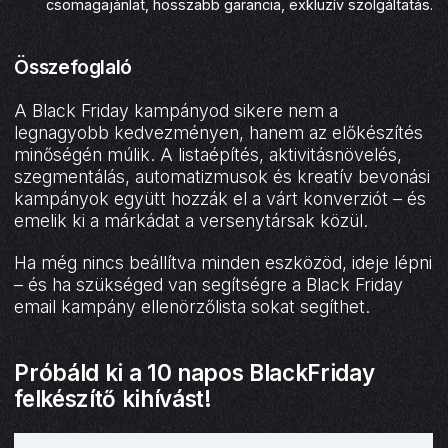
csomagajánlat, hosszabb garancia, exkluzív szolgáltatás.
Összefoglaló
A Black Friday kampányod sikere nem a
legnagyobb kedvezményen, hanem az előkészítés
minőségén múlik. A listaépítés, aktivitásnövelés,
szegmentálás, automatizmusok és kreatív bevonási
kampányok együtt hozzák el a várt konverziót – és
emelik ki a márkádat a versenytársak közül.
Ha még nincs beállítva minden eszközöd, ideje lépni
– és ha szükséged van segítségre a Black Friday
email kampány ellenörzőlista sokat segíthet.
Próbáld ki a 10 napos BlackFriday
felkészítő kihívást!