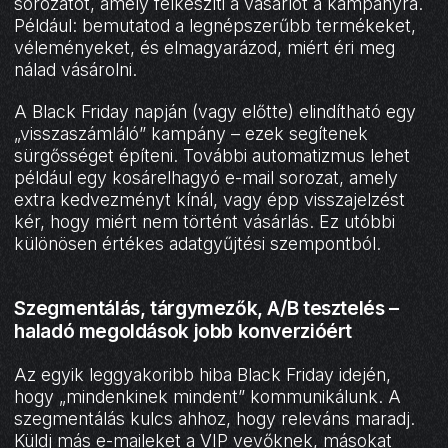
sorozatot, amely felkészíti a vásárlót a kampányra.
Például: bemutatod a legnépszerűbb termékeket,
véleményeket, és elmagyarázod, miért éri meg
nálad vásárolni.
A Black Friday napján (vagy előtte) elindítható egy
„visszaszámláló” kampány – ezek segítenek
sürgősséget építeni. További automatizmus lehet
például egy kosárelhagyó e-mail sorozat, amely
extra kedvezményt kínál, vagy épp visszajelzést
kér, hogy miért nem történt vásárlás. Ez utóbbi
különösen értékes adatgyűjtési szempontból.
Szegmentálás, tárgymezők, A/B tesztelés –
haladó megoldások jobb konverzióért
Az egyik leggyakoribb hiba Black Friday idején,
hogy „mindenkinek mindent” kommunikálunk. A
szegmentálás kulcs ahhoz, hogy releváns maradj.
Küldj más e-maileket a VIP vevőknek, másokat