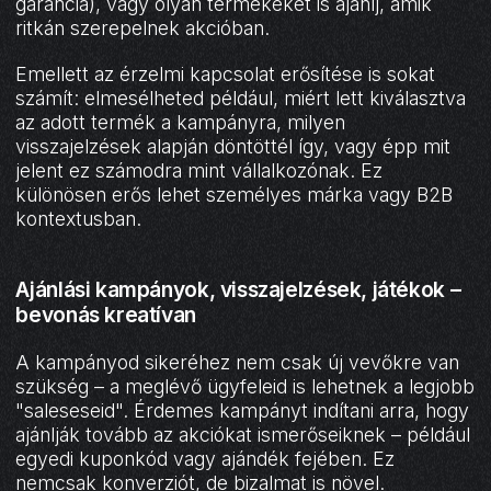
garancia), vagy olyan termékeket is ajánlj, amik
ritkán szerepelnek akcióban.
Emellett az érzelmi kapcsolat erősítése is sokat
számít: elmesélheted például, miért lett kiválasztva
az adott termék a kampányra, milyen
visszajelzések alapján döntöttél így, vagy épp mit
jelent ez számodra mint vállalkozónak. Ez
különösen erős lehet személyes márka vagy B2B
kontextusban.
Ajánlási kampányok, visszajelzések, játékok –
bevonás kreatívan
A kampányod sikeréhez nem csak új vevőkre van
szükség – a meglévő ügyfeleid is lehetnek a legjobb
"saleseseid". Érdemes kampányt indítani arra, hogy
ajánlják tovább az akciókat ismerőseiknek – például
egyedi kuponkód vagy ajándék fejében. Ez
nemcsak konverziót, de bizalmat is növel.