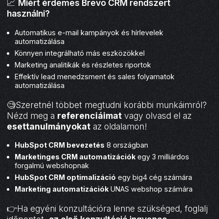
📈
Miért érdemes Brevo CRM rendszert
használni?
Automatikus e-mail kampányok és hírlevelek
automatizálása
Könnyen integrálható más eszközökkel
Marketing analitikák és részletes riportok
Effektív lead menedzsment és sales folyamatok
automatizálása
🧐Szeretnél többet megtudni korábbi munkáimról?
Nézd meg a
referenciáimat
vagy olvasd el az
esettanulmányokat
az oldalamon!
HubSpot CRM bevezetés
8 országban
Marketinges CRM automatizációk
egy 3 milliárdos
forgalmú webshopnak
HubSpot CRM optimalizáció
egy big4 cég számára
Marketing automatizációk
UNAS webshop számára
👉Ha egyéni konzultációra lenne szükséged, foglalj