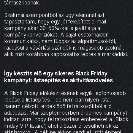
támaszkodnak.
Szakmai szempontból az ügyfeleimnél azt
tapasztaltam, hogy egy jól felépített e-mail
kampány akár 30–50%-kal is javíthatja a
kampánykonverziókat. A saját csatornáidon
kommunikálsz, nem függsz az algoritmusoktól,
ráadásul a vásárlási szándék is magasabb azoknál,
akik már korábban kapcsolatba léptek a márkáddal.
Így készíts elő egy sikeres Black Friday
kampányt: listaépítés és aktivitásnövelés
A Black Friday előkészítésének egyik legfontosabb
lépése a listaépítés – de nem bármilyen lista,
hanem célzott, érdeklődő feliratkozókból álló
adatbázis. Már szeptemberben érdemes kampányt
indítani arra, hogy feliratkoztass embereket a „Black
Friday VIP listára”, ahol először értesülhetnek az
ajánlatokról. A cél: ne akkor kezdj el listát építeni,