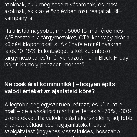
azoknak, akik még sosem vásároltak, és mást
azoknak, akik az előző évben már reagáltak BF-
kampányra.
Ha a listád nagyobb, mint 5000 fő, már érdemes
A/B tesztelni a tárgymezőket, CTA-kat vagy akár a
küldési időpontokat is. Az ügyfeleimnél gyakran
látok 10–15% különbséget is két különböző
tárgymező teljesítménye között – ami Black Friday
idején komoly pénzben mérhető.
Ne csak árat kommunikálj – hogyan építs
valódi értéket az ajánlataid köré?
A legtöbb cég egyszerűen leárazz, és küldi az e-
mailt – de a vásárlóid már túltelítettek a -20%, -30%
üzenetekkel. Ha valódi hatást akarsz elérni, adj több
értéket: például csomagajánlatokat, extra
szolgáltatást (ingyenes visszaküldés, hosszabb