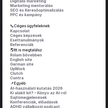
Digitális marketing
Marketing mentorálás
SEO és Keresőoptimalizálás
PPC és kampány
📞Céges ügyfeleknek
Kapcsolat
Céges képzések
Esettanulmányok
Referenciák
🌎Itt is megtalálsz
Rólam bővebben
English site
German site
UpWork
Clutch
Contra
📌Egyéb
AI-használati kutatás 2026
Ki alakit kit? – Könyv az AI-ról
Sajtómegjelenések
Konferenciák, előadások
ADHD vállalkozói podcast