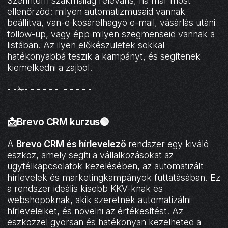
Szerintem szakmailag releváns, ha már most
ellenőrzöd: milyen automatizmusaid vannak
beállítva, van-e kosárelhagyó e-mail, vásárlás utáni
follow-up, vagy épp milyen szegmenseid vannak a
listában. Az ilyen előkészületek sokkal
hatékonyabbá teszik a kampányt, és segítenek
kiemelkedni a zajból.
- -✁- - - - - - - - - - -
📩Brevo CRM kurzus🟢
A
Brevo CRM és hírlevelező
rendszer egy kiváló
eszköz, amely segíti a vállalkozásokat az
ügyfélkapcsolatok kezelésében, az automatizált
hírlevelek és marketingkampányok futtatásában. Ez
a rendszer ideális kisebb KKV-knak és
webshopoknak, akik szeretnék automatizálni
hírleveleiket, és növelni az értékesítést. Az
eszközzel gyorsan és hatékonyan kezelheted a