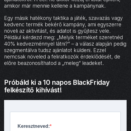
amikor már mennie kellene a kampánynak.
Egy másik hatékony taktika a játék, szavazás vagy
kedvenc termék bekérő kampány, ami egyszerre
növeli az aktivitást, és adatot is gyűjtesz vele.
Például kérdezd meg: „Melyik terméket szeretnéd
40% kedvezménnyel látni?” – a válasz alapján pedig
szegmentálva tudsz ajánlatot küldeni. Ezzel
nemcsak növeled a feliratkozók érdeklődését, de
előre beazonosíthatod a „meleg” leadeket.
Próbáld ki a 10 napos BlackFriday
felkészítő kihívást!