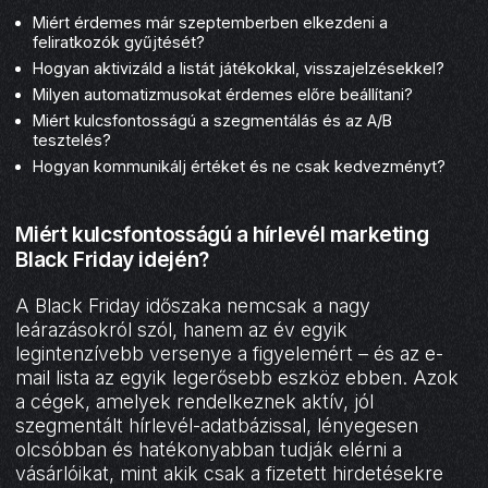
Miért érdemes már szeptemberben elkezdeni a
feliratkozók gyűjtését?
Hogyan aktivizáld a listát játékokkal, visszajelzésekkel?
Milyen automatizmusokat érdemes előre beállítani?
Miért kulcsfontosságú a szegmentálás és az A/B
tesztelés?
Hogyan kommunikálj értéket és ne csak kedvezményt?
Miért kulcsfontosságú a hírlevél marketing
Black Friday idején?
A Black Friday időszaka nemcsak a nagy
leárazásokról szól, hanem az év egyik
legintenzívebb versenye a figyelemért – és az e-
mail lista az egyik legerősebb eszköz ebben. Azok
a cégek, amelyek rendelkeznek aktív, jól
szegmentált hírlevél-adatbázissal, lényegesen
olcsóbban és hatékonyabban tudják elérni a
vásárlóikat, mint akik csak a fizetett hirdetésekre