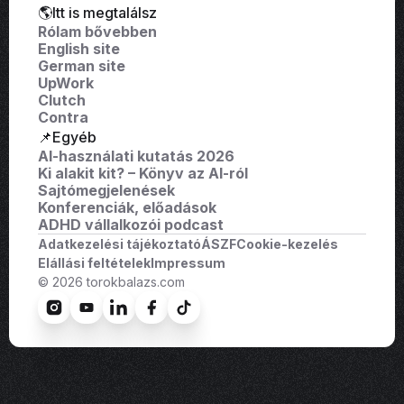
🌎Itt is megtalálsz
Rólam bővebben
English site
German site
UpWork
Clutch
Contra
📌Egyéb
AI-használati kutatás 2026
Ki alakit kit? – Könyv az AI-ról
Sajtómegjelenések
Konferenciák, előadások
ADHD vállalkozói podcast
Adatkezelési tájékoztató
ÁSZF
Cookie-kezelés
Elállási feltételek
Impressum
© 2026 torokbalazs.com