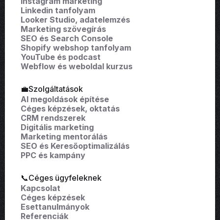
Instagram marketing
Linkedin tanfolyam
Looker Studio, adatelemzés
Marketing szövegírás
SEO és Search Console
Shopify webshop tanfolyam
YouTube és podcast
Webflow és weboldal kurzus
💼Szolgáltatások
AI megoldások építése
Céges képzések, oktatás
CRM rendszerek
Digitális marketing
Marketing mentorálás
SEO és Keresőoptimalizálás
PPC és kampány
📞Céges ügyfeleknek
Kapcsolat
Céges képzések
Esettanulmányok
Referenciák