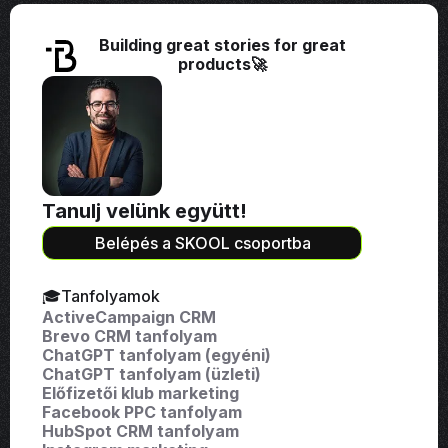
Building great stories for great
products🚀
Tanulj velünk együtt!
Belépés a SKOOL csoportba
🎓Tanfolyamok
ActiveCampaign CRM
Brevo CRM tanfolyam
ChatGPT tanfolyam (egyéni)
ChatGPT tanfolyam (üzleti)
Előfizetői klub marketing
Facebook PPC tanfolyam
HubSpot CRM tanfolyam