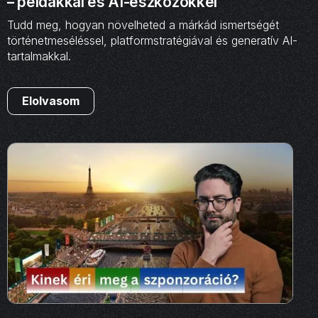
– példákkal és AI-eszközökkel
Tudd meg, hogyan növelheted a márkád ismertségét
történetmeséléssel, platformstratégiával és generatív AI-
tartalmakkal.
Elolvasom