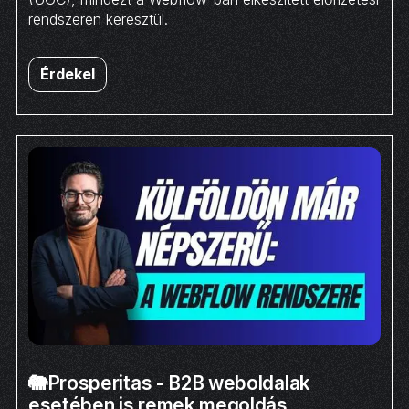
rendszeren keresztül.
Érdekel
🐘Prosperitas - B2B weboldalak
esetében is remek megoldás