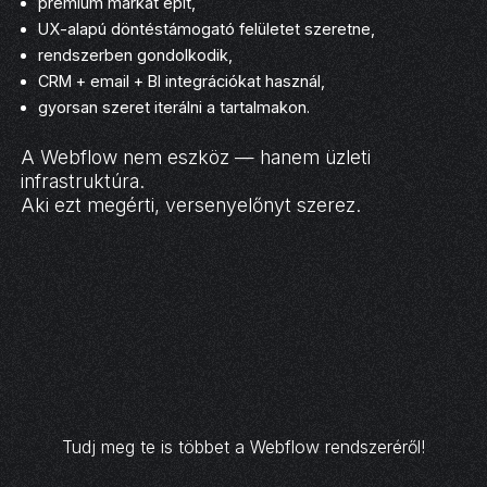
prémium márkát épít,
UX-alapú döntéstámogató felületet szeretne,
rendszerben gondolkodik,
CRM + email + BI integrációkat használ,
gyorsan szeret iterálni a tartalmakon.
A Webflow nem eszköz — hanem üzleti
infrastruktúra.
Aki ezt megérti, versenyelőnyt szerez.
Tudj meg te is többet a Webflow rendszeréről!