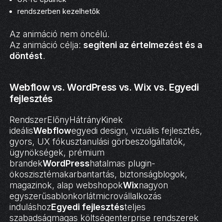
rendszerben kezelhetők
Az animáció nem öncélú.
Az animáció célja:
segíteni az értelmezést és a
döntést
.
Webflow vs. WordPress vs. Wix vs. Egyedi
fejlesztés
RendszerElőnyHátrányKinek
ideális
Webflow
egyedi design, vizuális fejlesztés,
gyors, UX fókusztanulási görbeszolgáltatók,
ügynökségek, prémium
brandek
WordPress
hatalmas plugin-
ökoszisztémakarbantartás, biztonságblogok,
magazinok, alap webshopok
Wix
nagyon
egyszerűsablonkorlátmicrovállalkozás
induláshoz
Egyedi fejlesztés
teljes
szabadságmagas költségenterprise rendszerek