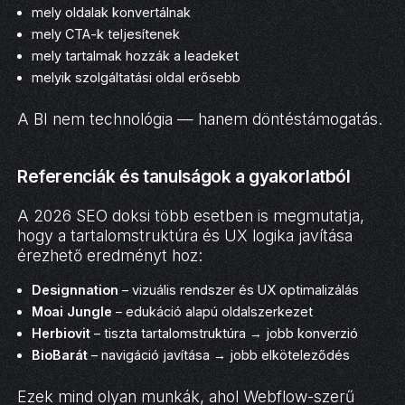
mely oldalak konvertálnak
mely CTA-k teljesítenek
mely tartalmak hozzák a leadeket
melyik szolgáltatási oldal erősebb
A BI nem technológia — hanem döntéstámogatás.
Referenciák és tanulságok a gyakorlatból
A 2026 SEO doksi több esetben is megmutatja,
hogy a tartalomstruktúra és UX logika javítása
érezhető eredményt hoz:
Designnation
– vizuális rendszer és UX optimalizálás
Moai Jungle
– edukáció alapú oldalszerkezet
Herbiovit
– tiszta tartalomstruktúra → jobb konverzió
BioBarát
– navigáció javítása → jobb elköteleződés
Ezek mind olyan munkák, ahol Webflow-szerű