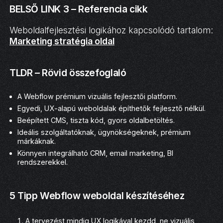
BELSŐ LINK 3 – Referencia cikk
Weboldalfejlesztési logikához kapcsolódó tartalom:
Marketing stratégia oldal
TLDR – Rövid összefoglaló
A Webflow prémium vizuális fejlesztői platform.
Egyedi, UX-alapú weboldalak építhetők fejlesztő nélkül.
Beépített CMS, tiszta kód, gyors oldalbetöltés.
Ideális szolgáltatóknak, ügynökségeknek, prémium
márkáknak.
Könnyen integrálható CRM, email marketing, BI
rendszerekkel.
5 Tipp Webflow weboldal készítéséhez
A tervezést mindig UX logikával kezdd, ne vizuális