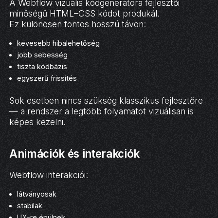
A Webflow vizuális kódgenerátora fejlesztői
minőségű HTML–CSS kódot produkál.
Ez különösen fontos hosszú távon:
kevesebb hibalehetőség
jobb sebesség
tiszta kódbázis
egyszerű frissítés
Sok esetben nincs szükség klasszikus fejlesztőre
— a rendszer a legtöbb folyamatot vizuálisan is
képes kezelni.
Animációk és interakciók
Webflow interakciói:
látványosak
stabilak
UX-re épülnek