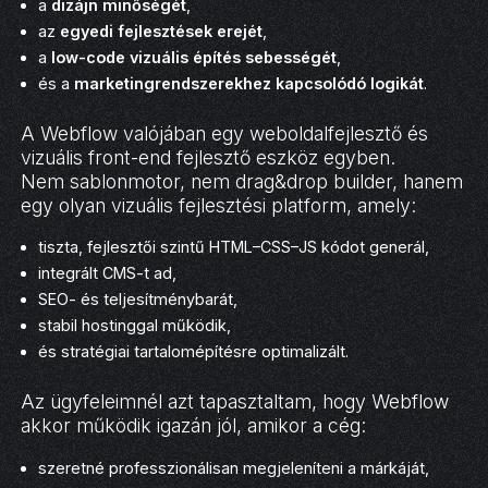
a
dizájn minőségét
,
az
egyedi fejlesztések erejét
,
a
low-code vizuális építés sebességét
,
és a
marketingrendszerekhez kapcsolódó logikát
.
A Webflow valójában egy weboldalfejlesztő és
vizuális front-end fejlesztő eszköz egyben.
Nem sablonmotor, nem drag&drop builder, hanem
egy olyan vizuális fejlesztési platform, amely:
tiszta, fejlesztői szintű HTML–CSS–JS kódot generál,
integrált CMS-t ad,
SEO- és teljesítménybarát,
stabil hostinggal működik,
és stratégiai tartalomépítésre optimalizált.
Az ügyfeleimnél azt tapasztaltam, hogy Webflow
akkor működik igazán jól, amikor a cég:
szeretné professzionálisan megjeleníteni a márkáját,