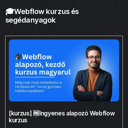
🎓Webflow kurzus és
segédanyagok
[kurzus] 🆓Ingyenes alapozó Webflow
kurzus