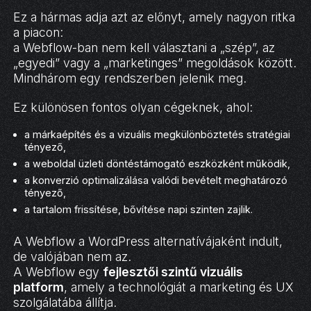
Ez a hármas adja azt az előnyt, amely nagyon ritka
a piacon:
a Webflow-ban nem kell választani a „szép”, az
„egyedi” vagy a „marketinges” megoldások között.
Mindhárom egy rendszerben jelenik meg.
Ez különösen fontos olyan cégeknek, ahol:
a márkaépítés és a vizuális megkülönböztetés stratégiai
tényező,
a weboldal üzleti döntéstámogató eszközként működik,
a konverzió optimalizálása valódi bevételt meghatározó
tényező,
a tartalom frissítése, bővítése napi szinten zajlik.
A Webflow a WordPress alternatívájaként indult,
de valójában nem az.
A Webflow egy
fejlesztői szintű vizuális
platform
, amely a technológiát a marketing és UX
szolgálatába állítja.