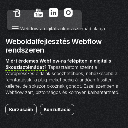
Webflow a digitális ökoszisztémád alapja
Weboldalfejlesztés Webflow
rendszeren
Miért érdemes
Webflow-ra felépíteni a digitális
ökoszisztémádat?
Tapasztalatom szerint a
Wordpress-es oldalak sebezhetőbbek, nehézkesebb a
fenntartásuk, a plug-ineket pedig állandóan frissíteni
kellene, de sokszor okoznak gondot. Ezzel szemben a
Webflow zárt, biztonságos és könnyen karbantartható.
Kurzusaim
Konzultáció