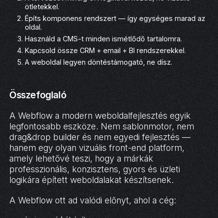
ötletekkel.
Építs komponens rendszert — így egységes marad az
oldal.
Használd a CMS-t minden ismétlődő tartalomra.
Kapcsold össze CRM + email + BI rendszerekkel.
A weboldal legyen döntéstámogató, ne dísz.
Összefoglaló
A Webflow a modern weboldalfejlesztés egyik
legfontosabb eszköze. Nem sablonmotor, nem
drag&drop builder és nem egyedi fejlesztés —
hanem egy olyan vizuális front-end platform,
amely lehetővé teszi, hogy a márkák
professzionális, konzisztens, gyors és üzleti
logikára épített weboldalakat készítsenek.
A Webflow ott ad valódi előnyt, ahol a cég: