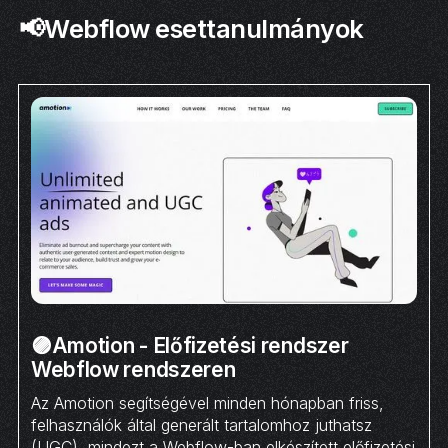
📢Webflow esettanulmányok
🟣Amotion - Előfizetési rendszer
Webflow rendszeren
Az Amotion segítségével minden hónapban friss,
felhasználók által generált tartalomhoz juthatsz
(UGC), mindezt a Webflow-ban elkészített előfizetési