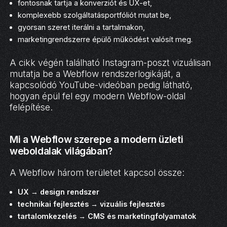
fontosnak tartja a konverziót és UX-et,
komplexebb szolgáltatásportfóliót mutat be,
gyorsan szeret iterálni a tartalmakon,
marketingrendszerre épülő működést valósít meg.
A cikk végén található Instagram-poszt vizuálisan
mutatja be a Webflow rendszerlogikáját, a
kapcsolódó YouTube-videóban pedig látható,
hogyan épül fel egy modern Webflow-oldal
felépítése.
Mi a Webflow szerepe a modern üzleti
weboldalak világában?
A Webflow három területet kapcsol össze:
UX → design rendszer
technikai fejlesztés → vizuális fejlesztés
tartalomkezelés → CMS és marketingfolyamatok