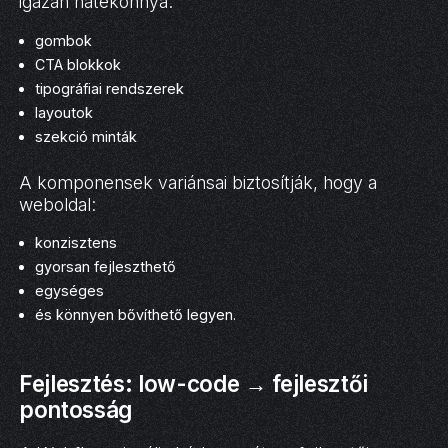
igazán hatékonnyá:
gombok
CTA blokkok
tipográfiai rendszerek
layoutok
szekció minták
A komponensek variánsai biztosítják, hogy a
weboldal:
konzisztens
gyorsan fejleszthető
egységes
és könnyen bővíthető legyen.
Fejlesztés: low-code → fejlesztői
pontosság