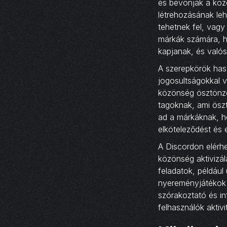
és bevonják a köz
létrehozásának le
tehetnek fel, vagy
márkák számára, h
kapjanak, és valós
A szerepkörök hasz
jogosultságokkal v
közönség ösztönzés
tagoknak, ami öszt
ad a márkáknak, h
elköteleződést és er
A Discordon elérhe
közönség aktivizál
feladatok, például
nyereményjátékok 
szórakoztató és in
felhasználók aktivi