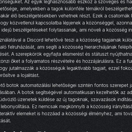
önségüket. Az egyik leghasznosabb eszköz a szöveges és h
hetősége, amelyekben a tagok különféle témákról beszélgethe
 akár élő beszélgetésekben vehetnek részt. Ezek a csatornák 
ogy közvetlenül kapcsolatba lépjenek a közönséggel, azonnal
 idejű beszélgetéseket folytassanak, ami növeli a közösség int
nálatával a Discord lehetővé teszi a közösség tagjainak kül
aló felruházását, ami segíti a közösség hierarchiájának felépít
ét. A szerepkörök egyfajta elismerést és státuszt nyújthatna
önzi őket a folyamatos részvételre és hozzájárulásra. Ez a f
ogy jutalmazzák a közösségük legaktívabb tagjait, ezzel foko
ősítve a lojalitást.
tő botok automatizálási lehetőségei szintén fontos szerepet 
ásában. A botok segítségével automatikusan kezelhetők az ad
 üdvözlő üzenetek küldése az új tagoknak, szavazások indítás
lebonyolítása. Ez nemcsak megkönnyíti a közösség irányítás
teraktív elemeket is hozzáad a közösségi élményhez, ami tov
tását.