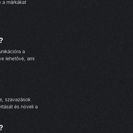
e a márkákat
?
nikációra a
ve lehetővé, ami
se, szavazások
itását és növeli a
?