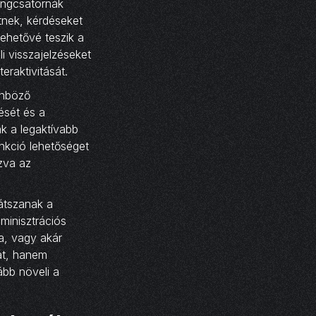
angcsatornák
tnek, kérdéseket
lehetővé teszik a
i visszajelzéseket
eraktivitását.
önböző
ését és a
k a legaktívabb
unkció lehetőséget
zva az
játszanak a
minisztrációs
a, vagy akár
át, hanem
ább növeli a