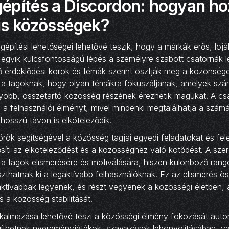
építés a Discordon: hogyan h
ális közösségek?
építési lehetőségei lehetővé teszik, hogy a márkák erős, lojá
 egyik kulcsfontosságú lépés a személyre szabott csatornák l
 érdeklődési körök és témák szerint osztják meg a közönsége
 a tagoknak, hogy olyan témákra fókuszáljanak, amelyek szá
obb, összetartó közösség részének érezhetik magukat. A csa
 a felhasználói élményt, mivel mindenki megtalálhatja a szám
l hosszú távon is elköteleződik.
rök segítségével a közösség tagjai egyedi feladatokat és fel
síti az elköteleződést és a közösséghez való kötődést. A sze
a tagok elismerésére és motiválására, hiszen különböző rang
zthatnak ki a legaktívabb felhasználóknak. Ez az elismerés ö
 aktívabbak legyenek, és részt vegyenek a közösségi életben,
és a közösség stabilitását.
lkalmazása lehetővé teszi a közösségi élmény fokozását autom
gíthetnek nyereményjátékok, szavazások lebonyolításában, v