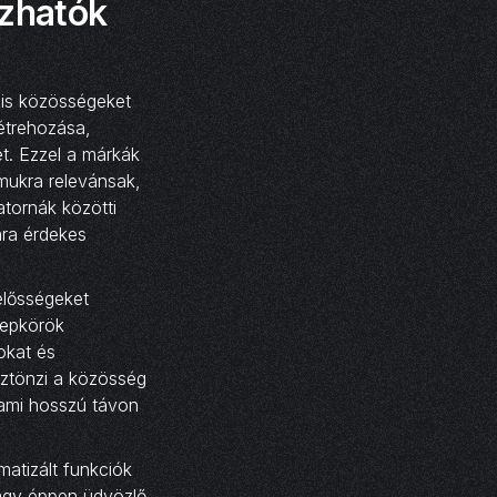
ozhatók
lis közösségeket
étrehozása,
t. Ezzel a márkák
mukra relevánsak,
tornák közötti
ára érdekes
elősségeket
repkörök
okat és
sztönzi a közösség
 ami hosszú távon
atizált funkciók
agy éppen üdvözlő