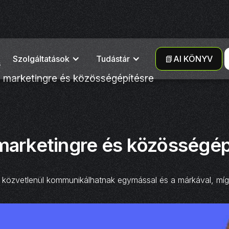
Szolgáltatások
Tudástár
📗AI KÖNYV
s
 marketingre és közösségépítésre‍
marketingre és közösségépí
 közvetlenül kommunikálhatnak egymással és a márkával, míg 