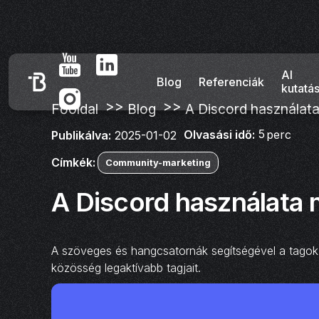
AI
Blog
Referenciák
kutatá
>>
>>
Főoldal
Blog
A Discord használata
5
Olvasási idő:
perc
Publikálva:
2025-01-02
Címkék:
Community-marketing
A Discord használata 
A szöveges és hangcsatornák segítségével a tagok
közösség legaktívabb tagjait.