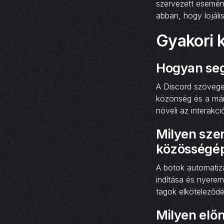
szervezett esemény
abban, hogy lojáli
Gyakori 
Hogyan segí
A Discord szövege
közönség és a márk
növeli az interakci
Milyen szer
közösségé
A botok automatizá
indítása és nyerem
tagok elköteleződé
Milyen elő