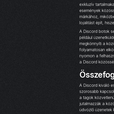
exkluzív tartalmak
események közössé
márkához, miközbe
lojalitást épít, h
A Discord botok s
például üzenetküld
megkönnyíti a közö
folyamatosan elkö
nyomon a felhaszná
a Discord közösség
Összefog
A Discord kiváló 
szorosabb kapcsol
a tagok közvetlen
jutalmazzák a közö
üdvözlő üzenetek 