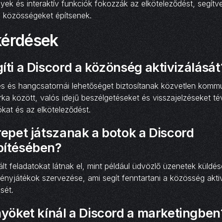
ek és interaktív funkciók fokozzák az elköteleződést, segítv
s közösségeket építsenek.
kérdések
ti a Discord a közönség aktivizálását
s és hangcsatornái lehetőséget biztosítanak közvetlen kommu
a között, valós idejű beszélgetéseket és visszajelzéseket té
ókat és az elköteleződést.
epet játszanak a botok a Discord
pítésében?
lt feladatokat látnak el, mint például üdvözlő üzenetek küldé
ényjátékok szervezése, ami segít fenntartani a közösség aktiv
sét.
nyöket kínál a Discord a marketingben