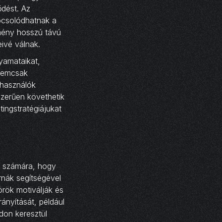
ődést. Az
pcsolódhatnak a
lmény hosszú távú
eivé válnak.
yamataikat,
 nemcsak
lhasználók
zerűen követhetik
tingstratégiájukat
k számára, hogy
rnák segítségével
rök motiválják és
ányítását, például
don keresztül