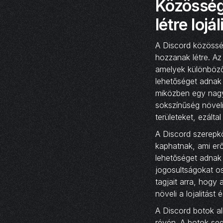
Közösség
létre loj
A Discord közösség
hozzanak létre. Az
amelyek különböző
lehetőséget adnak
miközben egy nagy
sokszínűség növeli
területeket, ezálta
A Discord szerepkö
kaphatnak, ami erő
lehetőséget adnak 
jogosultságokat os
tagjait arra, hogy
növeli a lojalitást 
A Discord botok a
révén. A botok se