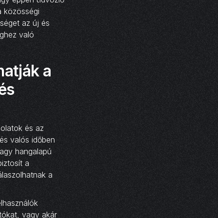
a közösségi
sséget az új és
éghez való
atják a
és
olatok és az
 és valós időben
vagy hangalapú
iztosít a
álaszolhatnak a
elhasználók
tókat, vagy akár