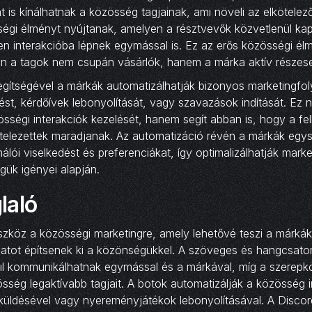
at is kínálhatnak a közösség tagjainak, ami növeli az elkötelez
gi élményt nyújtanak, amelyen a résztvevők közvetlenül ka
n interakcióba lépnek egymással is. Ez az erős közösségi é
iszen a tagok nem csupán vásárlók, hanem a márka aktív részes
egítségével a márkák automatizálhatják bizonyos marketingfol
ést, kérdőívek lebonyolítását, vagy szavazások indítását. Ez
sségi interakciók kezelését, hanem segít abban is, hogy a fe
telezettek maradjanak. Az automatizáció révén a márkák egys
lói viselkedést és preferenciákat, így optimalizálhatják marke
ük igényei alapján.
laló
eszköz a közösségi marketingre, amely lehetővé teszi a márká
atot építsenek ki a közönségükkel. A szöveges és hangcsato
ül kommunikálhatnak egymással és a márkával, míg a szerepkö
sség legaktívabb tagjait. A botok automatizálják a közösség ir
küldésével vagy nyereményjátékok lebonyolításával. A Discor