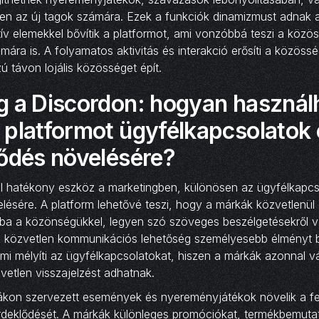
en az új tagok számára. Ezek a funkciók dinamizmust adnak 
ktív elemekkel bővítik a platformot, ami vonzóbbá teszi a közö
ára is. A folyamatos aktivitás és interakció erősíti a közöss
ú távon lojális közösséget épít.
g a Discordon: hogyan használh
 platformot ügyfélkapcsolatok 
ződés növelésére?
ül hatékony eszköz a marketingben, különösen az ügyfélkapcs
lésére. A platform lehetővé teszi, hogy a márkák közvetlenül
tba a közönségükkel, legyen szó szöveges beszélgetésekről 
 a közvetlen kommunikációs lehetőség személyesebb élményt b
mi mélyíti az ügyfélkapcsolatokat, hiszen a márkák azonnal v
vetlen visszajelzést adhatnak.
ákon szervezett események és nyereményjátékok növelik a f
deklődését. A márkák különleges promóciókat, termékbemuta