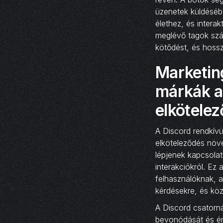
üzenetek küldéséb
élethez, és intera
meglévő tagok szám
kötődést, és hossz
Marketin
márkák a
elkötele
A Discord rendkív
elköteleződés növe
lépjenek kapcsola
interakciókról. Ez
felhasználóknak, a
kérdésekre, és köz
A Discord csatorn
bevonódását és ér