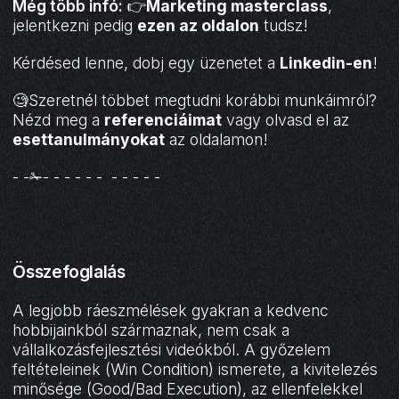
Még több infó:
👉
Marketing masterclass
,
jelentkezni pedig
ezen az oldalon
tudsz!
Kérdésed lenne, dobj egy üzenetet a
Linkedin-en
!
🧐Szeretnél többet megtudni korábbi munkáimról?
Nézd meg a
referenciáimat
vagy olvasd el az
esettanulmányokat
az oldalamon!
- -✁- - - - - - - - - - -
Összefoglalás
A legjobb ráeszmélések gyakran a kedvenc
hobbijainkból származnak, nem csak a
vállalkozásfejlesztési videókból. A győzelem
feltételeinek (Win Condition) ismerete, a kivitelezés
minősége (Good/Bad Execution), az ellenfelekkel