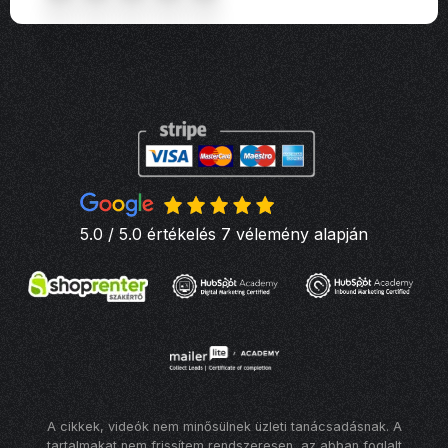
5.0 / 5.0 értékelés 7 vélemény alapján
A cikkek, videók nem minősülnek üzleti tanácsadásnak. A
tartalmakat nem frissítem rendszeresen, az abban foglalt