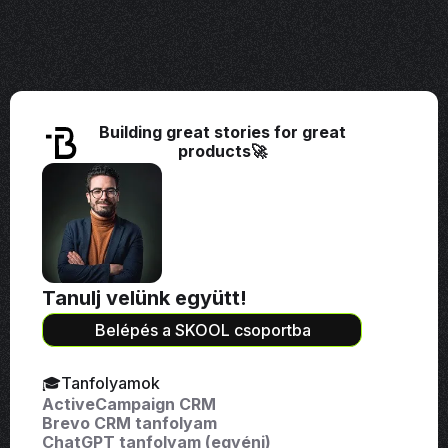
Building great stories for great
products🚀
Tanulj velünk együtt!
Belépés a SKOOL csoportba
🎓Tanfolyamok
ActiveCampaign CRM
Brevo CRM tanfolyam
ChatGPT tanfolyam (egyéni)