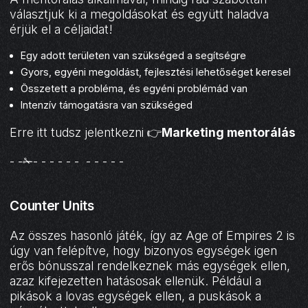
választjuk ki a megoldásokat és együtt haladva
érjük el a céljaidat!
Egy adott területen van szükséged a segítségre
Gyors, egyéni megoldást, fejlesztési lehetőséget keresel
Összetett a probléma, és egyéni problémád van
Intenzív támogatásra van szükséged
Erre itt tudsz jelentkezni 👉
Marketing mentorálás
- -✁- - - - - - - - - - -
Counter Units
Az összes hasonló játék, így az Age of Empires 2 is
úgy van felépítve, hogy bizonyos egységek igen
erős bónusszal rendelkeznek más egységek ellen,
azaz kifejezetten hatásosak ellenük. Például a
pikások a lovas egységek ellen, a puskások a