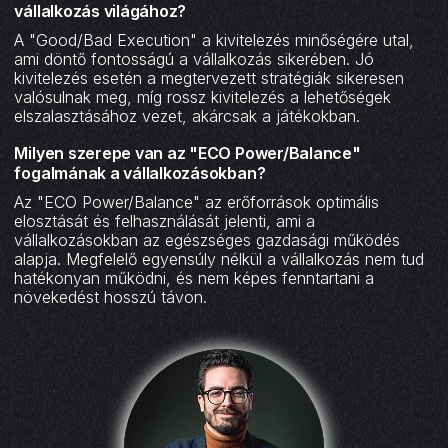
vállalkozás világához?
A "Good/Bad Execution" a kivitelezés minőségére utal,
ami döntő fontosságú a vállalkozás sikerében. Jó
kivitelezés esetén a megtervezett stratégiák sikeresen
valósulnak meg, míg rossz kivitelezés a lehetőségek
elszalasztásához vezet, akárcsak a játékokban.
Milyen szerepe van az "ECO Power/Balance"
fogalmának a vállalkozásokban?
Az "ECO Power/Balance" az erőforrások optimális
elosztását és felhasználását jelenti, ami a
vállalkozásokban az egészséges gazdasági működés
alapja. Megfelelő egyensúly nélkül a vállalkozás nem tud
hatékonyan működni, és nem képes fenntartani a
növekedést hosszú távon.