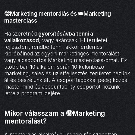
🤓Marketing mentorálás és 👑Marketing
masterclass
Ha szeretnéd
gyorsítósávba tenni a
vállalkozásod,
vagy akárcsak 1-1 területet
fejleszteni, rendbe tenni, akkor érdemes
kipróbálnod az egyéni marketinges mentorálást,
vagy a csoportos Marketing masterclass-omat. Ez
utóbbiban 10 alkalom során 10 különböző
marketing, sales és üzletfejlesztési területet nézünk
át és beszélünk át. A csoporttagokkal pedig közös
mastermind és accountability csoportot hozunk
létre a program idejére.
Mikor válasszam a 🤓Marketing
mentorálást?
A mentorálás alkalmával, mindig rád szabottan