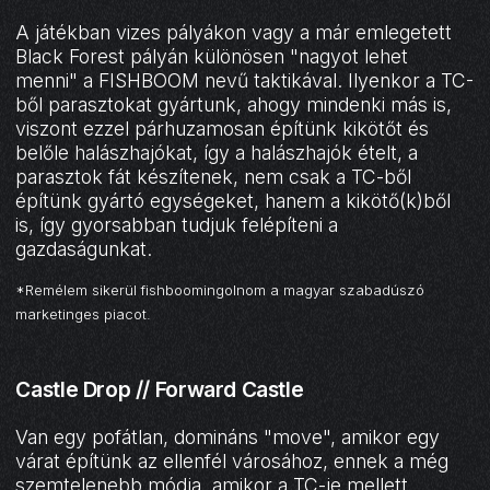
A játékban vizes pályákon vagy a már emlegetett
Black Forest pályán különösen "nagyot lehet
menni" a FISHBOOM nevű taktikával. Ilyenkor a TC-
ből parasztokat gyártunk, ahogy mindenki más is,
viszont ezzel párhuzamosan építünk kikötőt és
belőle halászhajókat, így a halászhajók ételt, a
parasztok fát készítenek, nem csak a TC-ből
építünk gyártó egységeket, hanem a kikötő(k)ből
is, így gyorsabban tudjuk felépíteni a
gazdaságunkat.
*Remélem sikerül fishboomingolnom a magyar szabadúszó
marketinges piacot.
Castle Drop // Forward Castle
Van egy pofátlan, domináns "move", amikor egy
várat építünk az ellenfél városához, ennek a még
szemtelenebb módja, amikor a TC-je mellett