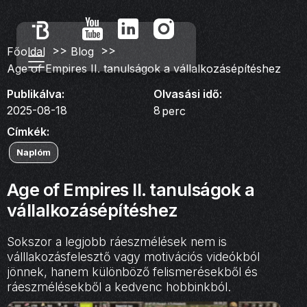
>>
>>
Főoldal
Blog
Age of Empires II. tanulságok a vállalkozásépítéshez
Publikálva:
Olvasási idő:
2025-08-18
8
perc
Címkék:
Naplóm
Age of Empires II. tanulságok a
vállalkozásépítéshez
Sokszor a legjobb ráeszmélések nem is
válllakozásfelesztő vagy motivációs videókból
jönnek, hanem különböző felismerésekből és
ráeszmélésekből a kedvenc hobbinkból.