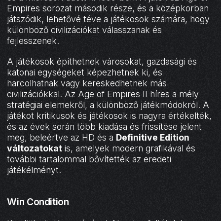
Empires sorozat második része, és a középkorban
játszódik, lehetővé téve a játékosok számára, hogy
különböző civilizációkat válasszanak és
fejlesszenek.
A játékosok építhetnek városokat, gazdasági és
katonai egységeket képezhetnek ki, és
harcolhatnak vagy kereskedhetnek más
civilizációkkal. Az Age of Empires II híres a mély
stratégiai elemekről, a különböző játékmódokról. A
játékot kritikusok és játékosok is nagyra értékelték,
és az évek során több kiadása és frissítése jelent
meg, beleértve az HD és a
Definitive Edition
változatokat
is, amelyek modern grafikával és
további tartalommal bővítették az eredeti
játékélményt.
Win Condition