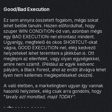
Good/Bad Execution
Ez sem annyira összetett fogalom, mégis sokat
lehet belőle tanulni. Hiszen előfordulhat, hogy
szuper WIN CONDITION-öd van, azonban mégis
egy BAD EXECUTION-nel elrontasz mindent.
Ugyanígy, megfelelő és okos SHORTCUT-okat
vágva, GOOD EXECUTION-nel, elég kedvező
helyzeteket lehet teremteni a játékban is. Ott
meglepni az ellenfelet, vagy olyan egységekkel,
amire nem számít. (Például az egyik kedvenc
pályám, a Black Forest, ahol az erdőt átvágva lehet
ilyen nem kellemes meglepetéseket okozni).
A való életben, a marketingben ugyan így vannak
hasonló helyzetek, elég csak arra gondolni, hogy
"
tavaly azt mondtad, majd TODAY".
- -✁- - - - - - - - - - -