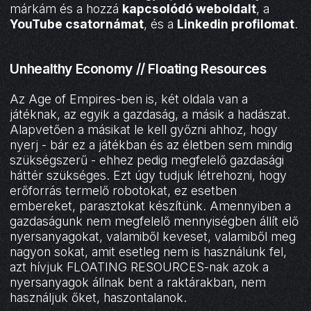
márkám és a hozzá
kapcsolódó weboldalt
, a
YouTube csatornámat
, és a
Linkedin profilomat
.
Unhealthy Economy // Floating Resources
Az Age of Empires-ben is, két oldala van a
játéknak, az egyik a gazdaság, a másik a hadászat.
Alapvetően a másikat le kell győzni ahhoz, hogy
nyerj - bár ez a játékban és az életben sem mindig
szükségszerű - ehhez pedig megfelelő gazdasági
háttér szükséges. Ezt úgy tudjuk létrehozni, hogy
erőforrás termelő robotokat, ez esetben
embereket, parasztokat készítünk. Amennyiben a
gazdaságunk nem megfelelő mennyiségben állít elő
nyersanyagokat, valamiből keveset, valamiből meg
nagyon sokat, amit esetleg nem is használunk fel,
azt hívjuk FLOATING RESOURCES-nak azok a
nyersanyagok állnak bent a raktárakban, nem
használjuk őket, haszontalanok.