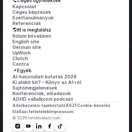
📞Céges ügyfeleknek
Kapcsolat
Céges képzések
Esettanulmányok
Referenciák
🌎Itt is megtalálsz
Rólam bővebben
English site
German site
UpWork
Clutch
Contra
📌Egyéb
AI-használati kutatás 2026
Ki alakit kit? – Könyv az AI-ról
Sajtómegjelenések
Konferenciák, előadások
ADHD vállalkozói podcast
Adatkezelési tájékoztató
ÁSZF
Cookie-kezelés
Elállási feltételek
Impressum
© 2026 torokbalazs.com