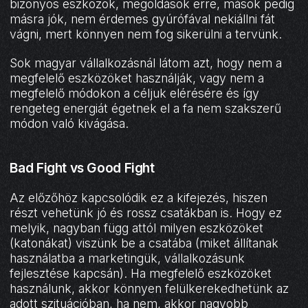
bizonyos eszközök, megoldások erre, mások pedig
másra jók, nem érdemes gyúrófával nekiállni fát
vágni, mert könnyen nem fog sikerülni a tervünk.
Sok magyar vállalkozásnál látom azt, hogy nem a
megfelelő eszközöket használják, vagy nem a
megfelelő módokon a céljuk elérésére és így
rengeteg energiát égetnek el a fa nem szakszerű
módon való kivágása.
Bad Fight vs Good Fight
Az előzőhöz kapcsolódik ez a kifejezés, hiszen
részt vehetünk jó és rossz csatákban is. Hogy ez
melyik, nagyban függ attól milyen eszközöket
(katonákat) viszünk be a csatába (miket állítanak
használatba a marketingük, vállalkozásunk
fejlesztése kapcsán). Ha megfelelő eszközöket
használunk, akkor könnyen felülkerekedhetünk az
adott szituációban, ha nem, akkor nagyobb