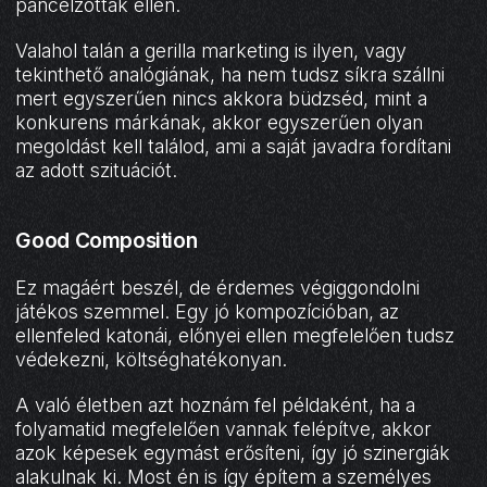
páncélzottak ellen.
Valahol talán a gerilla marketing is ilyen, vagy
tekinthető analógiának, ha nem tudsz síkra szállni
mert egyszerűen nincs akkora büdzséd, mint a
konkurens márkának, akkor egyszerűen olyan
megoldást kell találod, ami a saját javadra fordítani
az adott szituációt.
Good Composition
Ez magáért beszél, de érdemes végiggondolni
játékos szemmel. Egy jó kompozícióban, az
ellenfeled katonái, előnyei ellen megfelelően tudsz
védekezni, költséghatékonyan.
A való életben azt hoznám fel példaként, ha a
folyamatid megfelelően vannak felépítve, akkor
azok képesek egymást erősíteni, így jó szinergiák
alakulnak ki. Most én is így építem a személyes