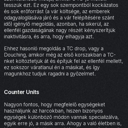
tesszük ezt. Ez egy sok szempontból kockázatos
és sok erőforrást (a vár költsége, az emberek
odagyaloglásáva járó és a vár felépítésére szánt
idő) igénylő megoldás, azonban, ha sikerül, az
ellenfél gazdaságának nagy részét kényszerítjük
inaktivitásra, és arra, hogy elhagyja azt.
Ehhez hasonló megoldás a TC drop, vagy a
Douching, amikor még az első korszakban a TC-
nket költöztetjük át és építjük fel az ellenfél mellett,
ez sokszor váratlanul éri a másikat, és így
magunkhoz tudjuk ragadni a győzelmet.
Counter Units
Nagyon fontos, hogy megfelelő egységeket
használjunk az harcokban, hiszen bizonyos
egységek különböző módon vannak specializálva,
egyik erre jó, a másik arra. Ahogy a való életben is,