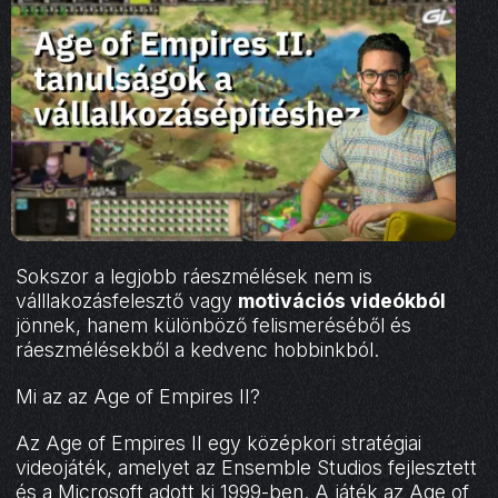
Sokszor a legjobb ráeszmélések nem is
válllakozásfelesztő vagy
motivációs videókból
jönnek, hanem különböző felismeréséből és
ráeszmélésekből a kedvenc hobbinkból.
Mi az az Age of Empires II?
Az Age of Empires II egy középkori stratégiai
videojáték, amelyet az Ensemble Studios fejlesztett
és a Microsoft adott ki 1999-ben. A játék az Age of