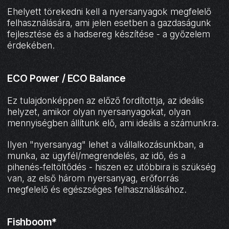
Ehelyett törekedni kell a nyersanyagok megfelelő
felhasználására, ami jelen esetben a gazdaságunk
fejlesztése és a hadsereg készítése - a győzelem
érdekében.
ECO Power / ECO Balance
Ez tulajdonképpen az előző fordítottja, az ideális
helyzet, amikor olyan nyersanyagokat, olyan
mennyiségben állítunk elő, ami ideális a számunkra.
Ilyen "nyersanyag" lehet a vállalkozásunkban, a
munka, az ügyfél/megrendelés, az idő, és a
pihenés-feltöltődés - hiszen ez utóbbira is szükség
van, az első három nyersanyag, erőforrás
megfelelő és egészséges felhasználásához.
Fishboom*