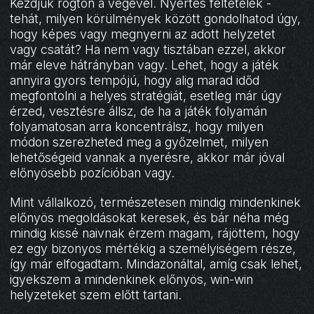
Kezdjük rögtön a végével. Nyertes feltételek -
tehát, milyen körülmények között gondolhatod úgy,
hogy képes vagy megnyerni az adott helyzetet
vagy csatát? Ha nem vagy tisztában ezzel, akkor
már eleve hátrányban vagy. Lehet, hogy a játék
annyira gyors tempójú, hogy alig marad időd
megfontolni a helyes stratégiát, esetleg már úgy
érzed, vesztésre állsz, de ha a játék folyamán
folyamatosan arra koncentrálsz, hogy milyen
módon szerezheted meg a győzelmet, milyen
lehetőségeid vannak a nyerésre, akkor már jóval
előnyösebb pozícióban vagy.
Mint vállalkozó, természetesen mindig mindenkinek
előnyös megoldásokat keresek, és bár néha még
mindig kissé naivnak érzem magam, rájöttem, hogy
ez egy bizonyos mértékig a személyiségem része,
így már elfogadtam. Mindazonáltal, amíg csak lehet,
igyekszem a mindenkinek előnyös, win-win
helyzeteket szem előtt tartani.