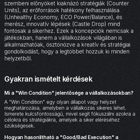
szembeni előnyöket kiaknázó stratégiák (Counter
Units), az erőforrások hatékony felhasználása
(Unhealthy Economy, ECO Power/Balance), és
merész, innovatív lépések (Castle Drop) mind
fontosak a sikerhez. Ezek a koncepciók nemcsak a
játékokban, hanem a vállalkozások világában is
alkalmazhatóak, ösztönözve a kreatív és stratégiai
gondolkodást, hogy a legtöbbet hozzuk ki minden
helyzetből.
Gyakran ismételt kérdések
Mi a "Win Condition" jelentősége a vállalkozásokban?
A "Win Condition" egy olyan állapot vagy helyzet
meghatározása, amelyben a vállalkozás sikeres lehet.
Ismerete kulcsfontosságú, mivel segít fókuszálni azokra a
célokra és stratégiákra, amelyek a siker eléréséhez
szükségesek.
Hogyan hasonlítható a "Good/Bad Execution" a