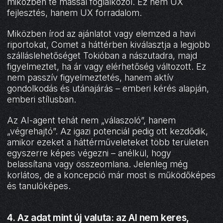
miközben te mással foglalkozol. Ez nem UX
fejlesztés, hanem UX forradalom.
Miközben írod az ajánlatot vagy elemzed a havi
riportokat, Comet a háttérben kiválasztja a legjobb
szálláslehetőséget Tokióban a nászutadra, majd
figyelmeztet, ha ár vagy elérhetőség változott. Ez
nem passzív figyelmeztetés, hanem aktív
gondolkodás és utánajárás – emberi kérés alapján,
emberi stílusban.
Az AI-agent tehát nem „válaszoló”, hanem
„végrehajtó”. Az igazi potenciál pedig ott kezdődik,
amikor ezeket a háttérműveleteket több területen
egyszerre képes végezni – anélkül, hogy
belassítana vagy összeomlana. Jelenleg még
korlátos, de a koncepció már most is működőképes
és tanulóképes.
4. Az adat mint új valuta: az AI nem keres,