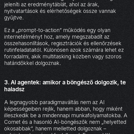
jeleníti az eredménytáblát, ahol az árak,
nyitvatartások és elérhetőségek össze vannak
gyűjtve.
Ez a „prompt-to-action” működés egy olyan
internetélményt hoz, amely megszabadít az
összehasonlítások, regisztrációk és ellenőrzések
rutinfeladataitól. Különösen azok számára lehet ez
forradalmi, akik multitasking közben vagy szoros
határidőkkel dolgoznak.
3. AI agentek: amikor a böngésző dolgozik, te
haladsz
A legnagyobb paradigmaváltás nem az AI
képességeiben rejlik, hanem abban, hogy miként
illeszkedik be a mindennapi munkafolyamatokba. A
Comet és a hasonló AI-böngészők nem „helyetted
okosabbak”, hanem melletted dolgoznak –