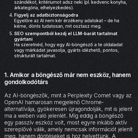
szándékot, kritériumot adsz neki (pl. kedvenc konyha,
árkategória, elhelyezkedés).
Figyelj az adatbiztonságodra
Egyelőre az AI nem kér érzékeny adatokat – de ha
kérne, dönts tudatosan, mit osztasz meg.
SEO szempontból kezdj el LLM-barát tartalmat
gyártani
Ha szeretnéd, hogy egy AI-böngésző a te oldaladat
vagy márkádat javasolja, gyárts idézhető, pontos,
strukturált tartalmat.
1. Amikor a böngésző már nem eszköz, hanem
gondolkodótárs
Az AI-böngészők, mint a Perplexity Comet vagy az
OpenAI hamarosan megjelenő Chrome-
alternatívája, gyökeresen újragondolják, mit is jelent
ma a weben való jelenlét. Míg eddig a böngésző
egy passzív eszköz volt, most egyre inkább aktív
szereplővé válik, amely nemcsak információt jelenít
meg, hanem döntéseket is hoz helyettünk. A