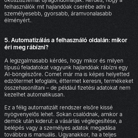
felhasználók mit hajlandóak cserébe adni a
személyesebb, gyorsabb, áramvonalasabb
élményért.
5. Automatizálás a felhasználó oldalán: mikor
éri meg rábízni?
A legizgalmasabb kérdés, hogy mikor és milyen
típusú feladatokat vagyunk hajlandóak rábízni egy
AI-böngészőre. Comet már ma is képes helyetted
edzőtermet lefoglalni, éttermet keresni, termékeket
összehasonlítani – de például fizetési adatokat nem
kezelhet automatikusan.
Ez a félig automatizált rendszer elsőre kissé
nyögvenyelős lehet. Sokan csalódnak, amikor a
demók után kiderül: a vásárlás véglegesítése, a
belépés vagy a személyes adatok megadása
továbbra is manuális. Ugyanakkor, ha a teljes