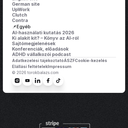
German site
UpWork
Clutch
Contra
📌Egyéb
AI-használati kutatás 2026
Ki alakit kit? – Könyv az AI-ról
Sajtómegjelenések
Konferenciák, előadások
ADHD vállalkozói podcast
Adatkezelési tájékoztató
ÁSZF
Cookie-kezelés
Elállási feltételek
Impressum
© 2026 torokbalazs.com