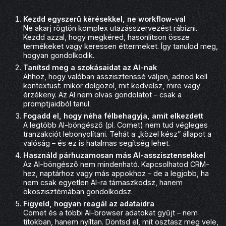
Kezdd egyszerű kérésekkel, ne workflow-val
Ne akarj rögtön komplex utazásszervezést rábízni.
Kezdd azzal, hogy megkéred, hasonlítson össze
termékeket vagy keressen éttermeket. Így tanulod meg,
hogyan gondolkodik.
Tanítsd meg a szokásaidat az AI-nak
Ahhoz, hogy valóban asszisztenssé váljon, adnod kell
kontextust: mikor dolgozol, mit kedvelsz, mire vagy
érzékeny. Az AI nem olvas gondolatot – csak a
promptjaidból tanul.
Fogadd el, hogy néha félbehagyja, amit elkezdett
A legtöbb AI-böngésző (pl. Comet) nem tud végleges
tranzakciót lebonyolítani. Tehát a „közel kész” állapot a
valóság – és ez is hatalmas segítség lehet.
Használd párhuzamosan más AI-asszisztensekkel
Az AI-böngésző nem mindenható. Kapcsolhatod CRM-
hez, naptárhoz vagy más appokhoz – de a legjobb, ha
nem csak egyetlen AI-ra támaszkodsz, hanem
ökoszisztémában gondolkodsz.
Figyeld, hogyan reagál az adataidra
Comet és a többi AI-browser adatokat gyűjt – nem
titokban, hanem nyíltan. Döntsd el, mit osztasz meg vele,