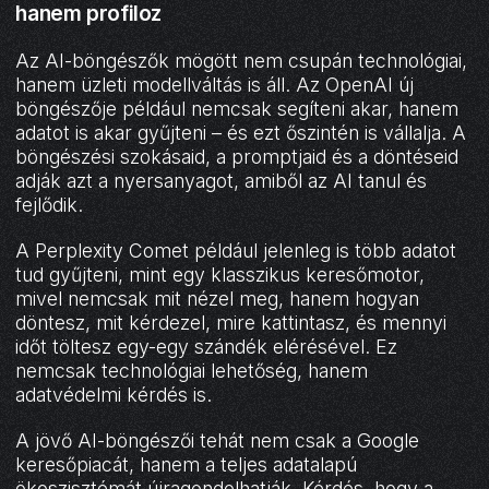
hanem profiloz
Az AI-böngészők mögött nem csupán technológiai,
hanem üzleti modellváltás is áll. Az OpenAI új
böngészője például nemcsak segíteni akar, hanem
adatot is akar gyűjteni – és ezt őszintén is vállalja. A
böngészési szokásaid, a promptjaid és a döntéseid
adják azt a nyersanyagot, amiből az AI tanul és
fejlődik.
A Perplexity Comet például jelenleg is több adatot
tud gyűjteni, mint egy klasszikus keresőmotor,
mivel nemcsak mit nézel meg, hanem hogyan
döntesz, mit kérdezel, mire kattintasz, és mennyi
időt töltesz egy-egy szándék elérésével. Ez
nemcsak technológiai lehetőség, hanem
adatvédelmi kérdés is.
A jövő AI-böngészői tehát nem csak a Google
keresőpiacát, hanem a teljes adatalapú
ökoszisztémát újragondolhatják. Kérdés, hogy a