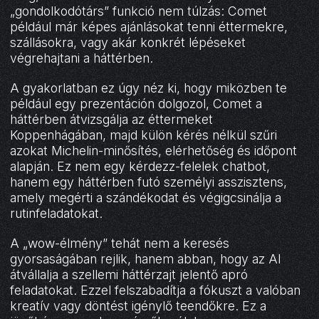
„gondolkodótárs” funkció nem túlzás: Comet
például már képes ajánlásokat tenni éttermekre,
szállásokra, vagy akár konkrét lépéseket
végrehajtani a háttérben.
A gyakorlatban ez úgy néz ki, hogy miközben te
például egy prezentáción dolgozol, Comet a
háttérben átvizsgálja az éttermeket
Koppenhágában, majd külön kérés nélkül szűri
azokat Michelin-minősítés, elérhetőség és időpont
alapján. Ez nem egy kérdezz-felelek chatbot,
hanem egy háttérben futó személyi asszisztens,
amely megérti a szándékodat és végigcsinálja a
rutinfeladatokat.
A „wow-élmény” tehát nem a keresés
gyorsaságában rejlik, hanem abban, hogy az AI
átvállalja a szellemi háttérzajt jelentő apró
feladatokat. Ezzel felszabadítja a fókuszt a valóban
kreatív vagy döntést igénylő teendőkre. Ez a