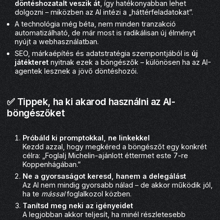
döntéshozatalt veszik át
, így hatékonyabban lehet
dolgozni – miközben az AI intézi a „háttérfeladatokat”.
A technológia még béta, nem minden tranzakció
automatizálható, de már most is radikálisan új élményt
nyújt a webhasználatban.
SEO, márkaépítés és adatstratégia szempontjából is
új
játékteret
nyitnak ezek a böngészők – különösen ha az AI-
agentek lesznek a jövő döntéshozói.
✅ Tippek, ha ki akarod használni az AI-
böngészőket
Próbáld ki promptokkal, ne linkekkel
Kezdd azzal, hogy megkéred a böngészőt egy konkrét
célra: „Foglalj Michelin-ajánlott éttermet este 7-re
Koppenhágában.”
Ne a gyorsaságot keresd, hanem a delegálást
Az AI nem mindig gyorsabb nálad – de akkor működik jól,
ha te
mással
foglalkozol közben.
Tanítsd meg neki az igényeidet
A legjobban akkor teljesít, ha minél részletesebb