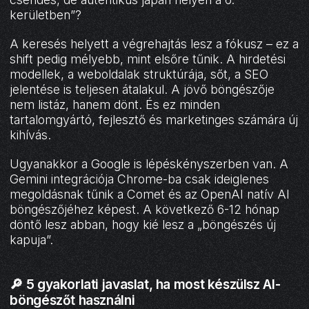
kerületben”?
A keresés helyett a végrehajtás lesz a fókusz – ez a
shift pedig mélyebb, mint elsőre tűnik. A hirdetési
modellek, a weboldalak struktúrája, sőt, a SEO
jelentése is teljesen átalakul. A jövő böngészője
nem listáz, hanem dönt. És ez minden
tartalomgyártó, fejlesztő és marketinges számára új
kihívás.
Ugyanakkor a Google is lépéskényszerben van. A
Gemini integrációja Chrome-ba csak ideiglenes
megoldásnak tűnik a Comet és az OpenAI natív AI
böngészőjéhez képest. A következő 6-12 hónap
döntő lesz abban, hogy kié lesz a „böngészés új
kapuja”.
🔎
5 gyakorlati javaslat, ha most készülsz AI-
böngészőt használni