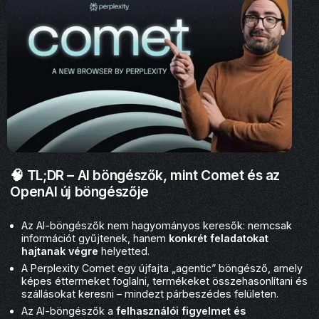
🧠 TL;DR – AI böngészők, mint Comet és az
OpenAI új böngészője
Az AI-böngészők nem hagyományos keresők: nemcsak
információt gyűjtenek, hanem
konkrét feladatokat
hajtanak végre
helyetted.
A Perplexity Comet egy újfajta „agentic” böngésző, amely
képes éttermeket foglalni, termékeket összehasonlítani és
szállásokat keresni – mindezt párbeszédes felületen.
Az AI-böngészők a
felhasználói figyelmet és