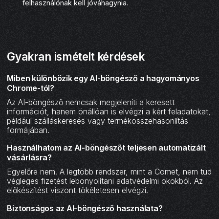
felhasználónak kell jóváhagynia.
Gyakran ismételt kérdések
Miben különbözik egy AI-böngésző a hagyományos
Chrome-tól?
Az AI-böngésző nemcsak megjeleníti a keresett
információt, hanem önállóan is elvégzi a kért feladatokat,
például szálláskeresés vagy termékösszehasonlítás
formájában.
Használhatom az AI-böngészőt teljesen automatizált
vásárlásra?
Egyelőre nem. A legtöbb rendszer, mint a Comet, nem tud
végleges fizetést lebonyolítani adatvédelmi okokból. Az
előkészítést viszont tökéletesen elvégzi.
Biztonságos az AI-böngésző használata?