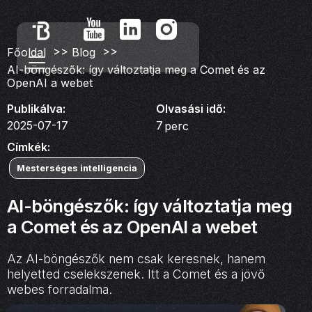
>>
>>
Főoldal
Blog
AI-böngészők: így változtatja meg a Comet és az
OpenAI a webet
Publikálva:
Olvasási idő:
2025-07-17
7
perc
Címkék:
Mesterséges intelligencia
AI-böngészők: így változtatja meg
a Comet és az OpenAI a webet
Az AI-böngészők nem csak keresnek, hanem
helyetted cselekszenek. Itt a Comet és a jövő
webes forradalma.