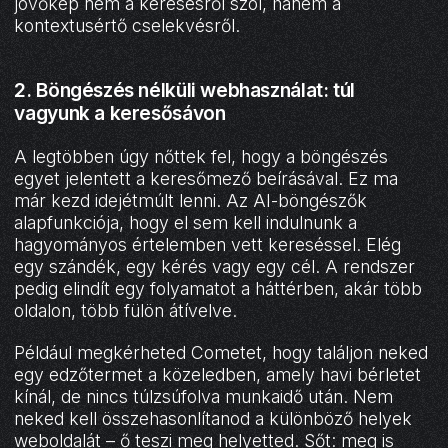
jövőkép nem a keresésről szól, hanem a
kontextusértő cselekvésről.
2. Böngészés nélküli webhasználat: túl
vagyunk a keresősávon
A legtöbben úgy nőttek fel, hogy a böngészés
egyet jelentett a keresőmező beírásával. Ez ma
már kezd idejétmúlt lenni. Az AI-böngészők
alapfunkciója, hogy el sem kell indulnunk a
hagyományos értelemben vett kereséssel. Elég
egy szándék, egy kérés vagy egy cél. A rendszer
pedig elindít egy folyamatot a háttérben, akár több
oldalon, több fülön átívelve.
Például megkérheted Cometet, hogy találjon neked
egy edzőtermet a közeledben, amely havi bérletet
kínál, de nincs túlzsúfolva munkaidő után. Nem
neked kell összehasonlítanod a különböző helyek
weboldalát – ő teszi meg helyetted. Sőt: meg is