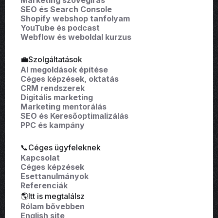
SEO és Search Console
Shopify webshop tanfolyam
YouTube és podcast
Webflow és weboldal kurzus
💼Szolgáltatások
AI megoldások építése
Céges képzések, oktatás
CRM rendszerek
Digitális marketing
Marketing mentorálás
SEO és Keresőoptimalizálás
PPC és kampány
📞Céges ügyfeleknek
Kapcsolat
Céges képzések
Esettanulmányok
Referenciák
🌎Itt is megtalálsz
Rólam bővebben
English site