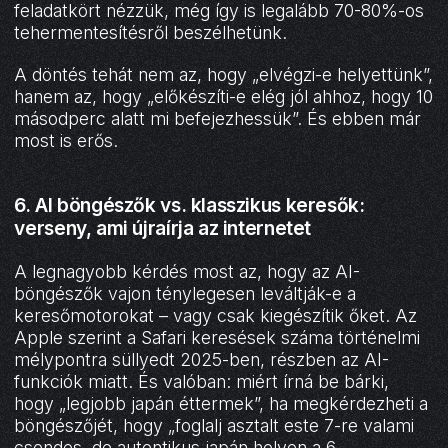
feladatkört nézzük, még így is legalább 70-80%-os
tehermentesítésről beszélhetünk.
A döntés tehát nem az, hogy „elvégzi-e helyettünk”,
hanem az, hogy „előkészíti-e elég jól ahhoz, hogy 10
másodperc alatt mi befejezhessük”. És ebben már
most is erős.
6. AI böngészők vs. klasszikus keresők:
verseny, ami újraírja az internetet
A legnagyobb kérdés most az, hogy az AI-
böngészők vajon ténylegesen leváltják-e a
keresőmotorokat – vagy csak kiegészítik őket. Az
Apple szerint a Safari keresések száma történelmi
mélypontra süllyedt 2025-ben, részben az AI-
funkciók miatt. És valóban: miért írná be bárki,
hogy „legjobb japán éttermek”, ha megkérdezheti a
böngészőjét, hogy „foglalj asztalt este 7-re valami
csendes, de autentikus japán helyen a 6.