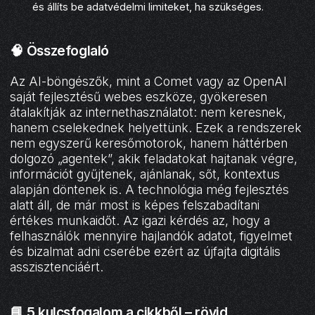
és állíts be adatvédelmi limiteket, ha szükséges.
🧠
Összefoglaló
Az AI-böngészők, mint a Comet vagy az OpenAI
saját fejlesztésű webes eszköze, gyökeresen
átalakítják az internethasználatot: nem keresnek,
hanem cselekednek helyettünk. Ezek a rendszerek
nem egyszerű keresőmotorok, hanem háttérben
dolgozó „agentek”, akik feladatokat hajtanak végre,
információt gyűjtenek, ajánlanak, sőt, kontextus
alapján döntenek is. A technológia még fejlesztés
alatt áll, de már most is képes felszabadítani
értékes munkaidőt. Az igazi kérdés az, hogy a
felhasználók mennyire hajlandók adatot, figyelmet
és bizalmat adni cserébe ezért az újfajta digitális
asszisztenciáért.
📘
5 kulcsfogalom a cikkből – rövid