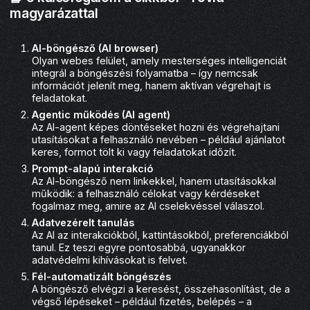
magyarázattal
AI-böngésző (AI browser)
Olyan webes felület, amely mesterséges intelligenciát
integrál a böngészési folyamatba – így nemcsak
információt jelenít meg, hanem aktívan végrehajt is
feladatokat.
Agentic működés (AI agent)
Az AI-agent képes döntéseket hozni és végrehajtani
utasításokat a felhasználó nevében – például ajánlatot
keres, formot tölt ki vagy feladatokat időzít.
Prompt-alapú interakció
Az AI-böngésző nem linkekkel, hanem utasításokkal
működik: a felhasználó célokat vagy kérdéseket
fogalmaz meg, amire az AI cselekvéssel válaszol.
Adatvezérelt tanulás
Az AI az interakciókból, kattintásokból, preferenciákból
tanul. Ez teszi egyre pontosabbá, ugyanakkor
adatvédelmi kihívásokat is felvet.
Fél-automatizált böngészés
A böngésző elvégzi a keresést, összehasonlítást, de a
végső lépéseket – például fizetés, belépés – a