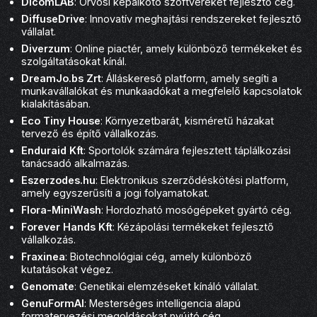
DicomLAB
: Orvosi képalkotó szoftvereket fejlesztő cég.
DiffuseDrive
: Innovatív meghajtási rendszereket fejlesztő
vállalat.
Diverzum
: Online piactér, amely különböző termékeket és
szolgáltatásokat kínál.
DreamJo.bs Zrt
: Álláskereső platform, amely segíti a
munkavállalókat és munkaadókat a megfelelő kapcsolatok
kialakításában.
Eco Tiny House
: Környezetbarát, kisméretű házakat
tervező és építő vállalkozás.
Enduraid Kft
: Sportolók számára fejlesztett táplálkozási
tanácsadó alkalmazás.
Eszerzodes.hu
: Elektronikus szerződéskötési platform,
amely egyszerűsíti a jogi folyamatokat.
Flora-MiniWash
: Hordozható mosógépeket gyártó cég.
Forever Hands Kft
: Kézápolási termékeket fejlesztő
vállalkozás.
Fraxinea
: Biotechnológiai cég, amely különböző
kutatásokat végez.
Genomate
: Genetikai elemzéseket kínáló vállalat.
GenuFormAI
: Mesterséges intelligencia alapú
formatervezési megoldásokat nyújtó cég.