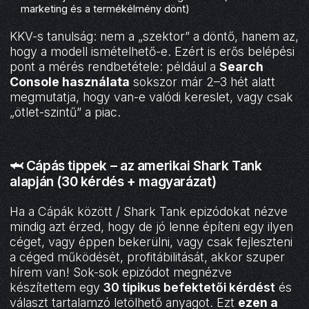
marketing és a termékélmény dönt)
KKV-s tanulság: nem a „szektor” a döntő, hanem az,
hogy a modell ismételhető-e. Ezért is erős belépési
pont a mérés rendbetétele: például a
Search
Console használata
sokszor már 2–3 hét alatt
megmutatja, hogy van-e valódi kereslet, vagy csak
„ötlet-szintű” a piac.
🦈 Cápás tippek – az amerikai Shark Tank
alapján (30 kérdés + magyarázat)
Ha a Cápák között / Shark Tank epizódokat nézve
mindig azt érzed, hogy de jó lenne építeni egy ilyen
céget, vagy éppen bekerülni, vagy csak fejleszteni
a céged működését, profitábilitását, akkor szuper
hírem van! Sok-sok epizódot megnézve
készítettem egy
30 tipikus befektetői kérdést
és
választ tartalamzó letölhető anyagot. Ezt
ezen a