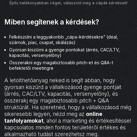
Építs hatékonyabban céget, válaszold meg a cápák kérdéseit!
Miben segítenek a kérdések?
Felkészülni a leggyakoribb „cápa-kérdésekre” (deal,
számok, piac, csapat, skálázás)
Gyorsan kiszűrni a gyenge pontokat (árrés, CAC/LTV,
kapacitás, versenyelőny)
Összerakni egy magabiztosabb pitch-et és Q&A-t
befektetői meetingre
A letölthetőanyag neked is segít abban, hogy
gyorsan kiszűrd a vállalkozásod gyenge pontjait
(árrés, CAC/LTV, kapacitás, versenyelőny), és
összerakj egy magabiztosabb pitch + Q&A
struktúrát. Ha szeretnéd, hogy a vállalkozásod még
sikeresebb legyen, nézd meg az
online
tanfolyamokat
, ahol a marketing és értékesítéssel
kapcsolatos minden fontos területéről értékes és
alkalmazható tudást szerezhetsz meg.