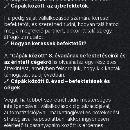
🔗
Cápák között: az új befektetők
.
Ha pedig saját vállalkozásod számára keresel
befektetőt, és szeretnéd tudni, hogyan találhatod
meg a megfelelő partnert, akkor itt találsz egy
átfogó útmutatót:
🔗
Hogyan keressek befektetőt?
.
A
"Cápák között" 8. évadának befektetéseiről és
az érintett cégekről
is olvashatsz egy részletes
áttekintést, amelyben felsoroljuk, hogy kik kaptak
támogatást az új évadban:
🔗
Cápák között 8. évad – befektetések és
cégek
.
Végül, ha többet szeretnél tudni mesterséges
intelligenciával, vállalkozások digitalizációjával,
automatizációjával, marketingjével és növekedési
stratégiáival kapcsolatban, akkor ingyenesen
elérhető tudásanyagaim között is érdemes