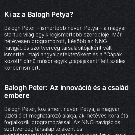
‍Ki az a Balogh Petya?
Balogh Péter – ismertebb nevén Petya – a magyar
startup világ egyik legismertebb szereplője. Már
hétévesen programozott, később az NNG
navigációs szoftvercég társalapítójaként vált
ismertté, majd angyalbefektetőként és a "Cápák
között" című műsor egyik „cápájaként” lett széles
körben ismert.
Balogh Péter: Az innováció és a család
embere
Balogh Péter, közismert nevén Petya, a magyar
üzleti élet meghatározó alakja, aki hétéves kora óta
foglalkozik programozással. Az NNG navigációs
szoftvercég társalapítójaként és