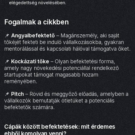
elégedettség növelésében.
Fogalmak a cikkben
📌
Angyalbefektető
– Magánszemély, aki saját
tőkéjét fekteti be induló vállalkozásokba, gyakran
mentorálással és kapcsolati hálóval támogatva őket.
📌
Kockázati tőke
– Olyan befektetési forma,
amely nagy növekedési potenciállal rendelkező
startupokat támogat magasabb hozam
reményében.
📌
Pitch
– Rövid és meggyőző előadás, amelyben a
vállalkozók bemutatják ötletüket a potenciális
befektetők számára.
Cápák között befektetések: mit érdemes
ebből komolyan venni?