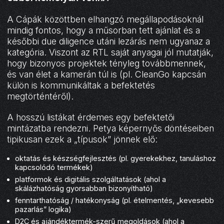
A Cápák közöttben elhangzó megállapodásoknál
mindig fontos, hogy a műsorban tett ajánlat és a
későbbi due diligence utáni lezárás nem ugyanaz a
kategória. Viszont az RTL saját anyagai jól mutatják,
hogy bizonyos projektek tényleg továbbmennek,
és van élet a kamerán túl is (pl. CleanGo kapcsán
külön is kommunikáltak a befektetés
megtörténtéről).
A hosszú listákat érdemes egy befektetői
mintázatba rendezni. Petya képernyős döntéseiben
tipikusan ezek a „típusok” jönnek elő:
oktatás és készségfejlesztés (pl. gyerekekhez, tanuláshoz
kapcsolódó termékek)
platformok és digitális szolgáltatások (ahol a
skálázhatóság gyorsabban bizonyítható)
fenntarthatóság / hatékonyság (pl. ételmentés, „kevesebb
pazarlás” logika)
D2C és ajándéktermék-szerű megoldások (ahol a