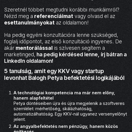
Szeretnél többet megtudni korábbi munkáimról?
Nézd meg a
referenciáimat
vagy olvasd el az
esettanulmányokat
az oldalamon!
Ha pedig egyéni konzultációra lenne szükséged,
foglalj időpontot, az első konzultáció ingyenes. De
akár
mentorálással
is szívesen segítem a
marketinged,
ha pedig kérdésed lenne, írj bátran a
LinkedIn oldalamon
!
5 tanulság, amit egy KKV vagy startup
levonhat Balogh Petya befektetési logikájából
A technológiai kompetencia ma már nem előny,
hanem alapfeltétel
Petya döntéseiben újra és újra megjelenik a szoftveres
szemlélet: mérhetőség, skálázhatóság,
automatizálhatóság. Egy KKV-nál ugyanez versenyelőnyt
jelent.
Az angyalbefektetés nem pénzügy, hanem közös
építkezés