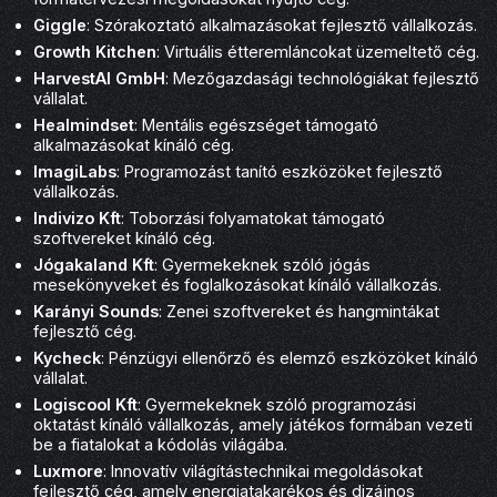
Giggle
: Szórakoztató alkalmazásokat fejlesztő vállalkozás.
Growth Kitchen
: Virtuális étteremláncokat üzemeltető cég.
HarvestAI GmbH
: Mezőgazdasági technológiákat fejlesztő
vállalat.
Healmindset
: Mentális egészséget támogató
alkalmazásokat kínáló cég.
ImagiLabs
: Programozást tanító eszközöket fejlesztő
vállalkozás.
Indivizo Kft
: Toborzási folyamatokat támogató
szoftvereket kínáló cég.
Jógakaland Kft
: Gyermekeknek szóló jógás
mesekönyveket és foglalkozásokat kínáló vállalkozás.
Karányi Sounds
: Zenei szoftvereket és hangmintákat
fejlesztő cég.
Kycheck
: Pénzügyi ellenőrző és elemző eszközöket kínáló
vállalat.
Logiscool Kft
: Gyermekeknek szóló programozási
oktatást kínáló vállalkozás, amely játékos formában vezeti
be a fiatalokat a kódolás világába.
Luxmore
: Innovatív világítástechnikai megoldásokat
fejlesztő cég, amely energiatakarékos és dizájnos