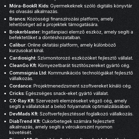
Móra-BookR Kids
: Gyermekeknek szóló digitális könyvtár
és olvasási alkalmazás.
Brancs
: Közösségi finanszírozási platform, amely
lehetőséget ad a projektek támogatására.
Brokerblaster
: Ingatlanpiaci elemző eszköz, amely segíti a
befektetőket a döntéshozatalban.
Calibur
: Online oktatási platform, amely különböző
kurzusokat kínál.
Cardiosight
: Szívmonitorozó eszközöket fejlesztő vállalat.
CleanGo Kft
: Környezetbarát tisztítószereket gyártó cég.
Commsignia Ltd
: Kommunikációs technológiákat fejlesztő
vállalkozás.
Cordance
: Projektmenedzsment szoftvereket kínáló cég.
Cricks
: Egészséges snack-eket gyártó vállalat.
CX-Ray Kft
: Szervezeti elemzéseket végző cég, amely
segíti a vállalatokat a belső folyamatok optimalizálásában.
DevMads Kft
: Szoftverfejlesztéssel foglalkozó vállalkozás.
DiabTrend Kft
: Cukorbetegek számára fejlesztett
alkalmazás, amely segíti a vércukorszint nyomon
követését.