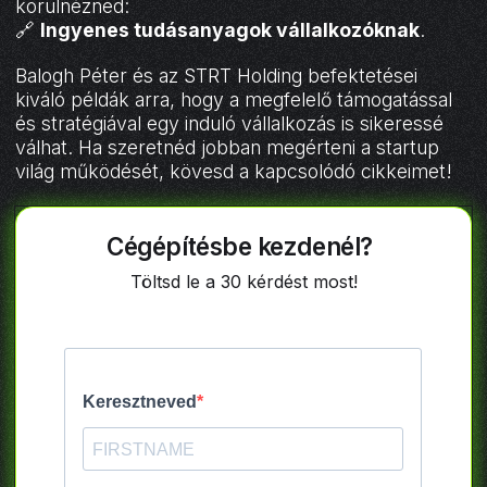
körülnézned:
🔗
Ingyenes tudásanyagok vállalkozóknak
.
Balogh Péter és az STRT Holding befektetései
kiváló példák arra, hogy a megfelelő támogatással
és stratégiával egy induló vállalkozás is sikeressé
válhat. Ha szeretnéd jobban megérteni a startup
világ működését, kövesd a kapcsolódó cikkeimet!
Cégépítésbe kezdenél?
Töltsd le a 30 kérdést most!