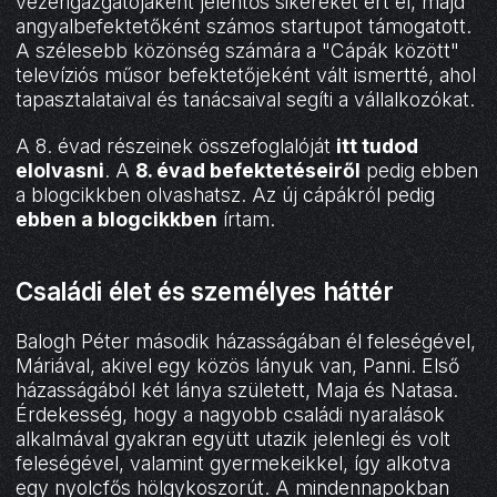
vezérigazgatójaként jelentős sikereket ért el, majd
angyalbefektetőként számos startupot támogatott.
A szélesebb közönség számára a "Cápák között"
televíziós műsor befektetőjeként vált ismertté, ahol
tapasztalataival és tanácsaival segíti a vállalkozókat.
A 8. évad részeinek összefoglalóját
itt tudod
elolvasni
. A
8. évad befektetéseiről
pedig ebben
a blogcikkben olvashatsz. Az új cápákról pedig
ebben a blogcikkben
írtam.
Családi élet és személyes háttér
Balogh Péter második házasságában él feleségével,
Máriával, akivel egy közös lányuk van, Panni. Első
házasságából két lánya született, Maja és Natasa.
Érdekesség, hogy a nagyobb családi nyaralások
alkalmával gyakran együtt utazik jelenlegi és volt
feleségével, valamint gyermekeikkel, így alkotva
egy nyolcfős hölgykoszorút. A mindennapokban