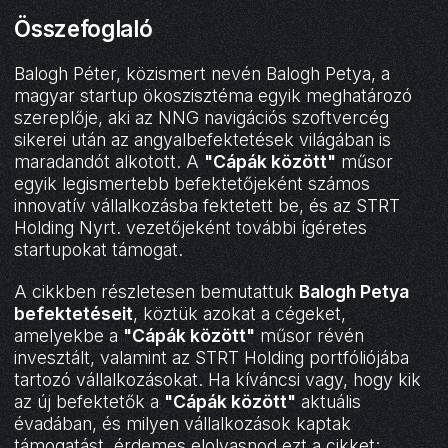
Összefoglaló
Balogh Péter, közismert nevén Balogh Petya, a
magyar startup ökoszisztéma egyik meghatározó
szereplője, aki az NNG navigációs szoftvercég
sikerei után az angyalbefektetések világában is
maradandót alkotott. A
"Cápák között"
műsor
egyik legismertebb befektetőjeként számos
innovatív vállalkozásba fektetett be, és az STRT
Holding Nyrt. vezetőjeként további ígéretes
startupokat támogat.
A cikkben részletesen bemutattuk
Balogh Petya
befektetéseit
, köztük azokat a cégeket,
amelyekbe a
"Cápák között"
műsor révén
invesztált, valamint az STRT Holding portfóliójába
tartozó vállalkozásokat. Ha kíváncsi vagy, hogy kik
az új befektetők a
"Cápák között"
aktuális
évadában, és milyen vállalkozások kaptak
támogatást, érdemes elolvasnod ezt a cikket: