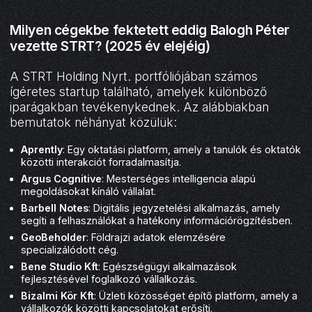
Milyen cégekbe fektetett eddig Balogh Péter
vezette STRT? (2025 év elejéig)
A STRT Holding Nyrt. portfóliójában számos
ígéretes startup található, amelyek különböző
iparágakban tevékenykednek. Az alábbiakban
bemutatok néhányat közülük:
Aprently
: Egy oktatási platform, amely a tanulók és oktatók
közötti interakciót forradalmasítja.
Argus Cognitive
: Mesterséges intelligencia alapú
megoldásokat kínáló vállalat.
Barbell Notes
: Digitális jegyzetelési alkalmazás, amely
segíti a felhasználókat a hatékony információrögzítésben.
GeoBeholder
: Földrajzi adatok elemzésére
specializálódott cég.
Bene Studio Kft
: Egészségügyi alkalmazások
fejlesztésével foglalkozó vállalkozás.
Bizalmi Kör Kft
: Üzleti közösséget építő platform, amely a
vállalkozók közötti kapcsolatokat erősíti.