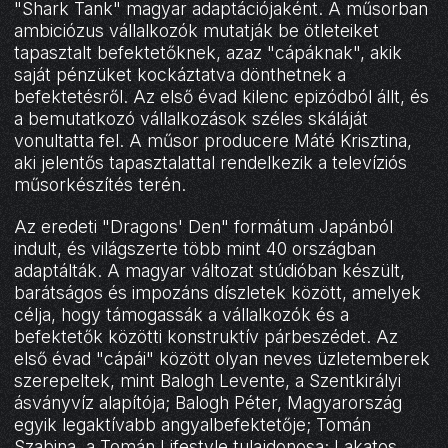
"Shark Tank" magyar adaptációjaként. A műsorban
ambiciózus vállalkozók mutatják be ötleteiket
tapasztalt befektetőknek, azaz "cápáknak", akik
saját pénzüket kockáztatva dönthetnek a
befektetésről. Az első évad kilenc epizódból állt, és
a bemutatkozó vállalkozások széles skáláját
vonultatta fel. A műsor producere Máté Krisztina,
aki jelentős tapasztalattal rendelkezik a televíziós
műsorkészítés terén.
Az eredeti "Dragons' Den" formátum Japánból
indult, és világszerte több mint 40 országban
adaptálták. A magyar változat stúdióban készült,
barátságos és impozáns díszletek között, amelyek
célja, hogy támogassák a vállalkozók és a
befektetők közötti konstruktív párbeszédet. Az
első évad "cápái" között olyan neves üzletemberek
szerepeltek, mint Balogh Levente, a Szentkirályi
ásványvíz alapítója; Balogh Péter, Magyarország
egyik legaktívabb angyalbefektetője; Tomán
Szabina, a Tomán Lifestyle tulajdonosa; Lakatos