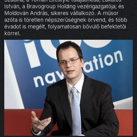
István, a Bravogroup Holding vezérigazgatója; és
Moldován András, sikeres vállalkozó. A műsor
azóta is töretlen népszerűségnek örvend, és több
évadot is megélt, folyamatosan bővülő befektetői
körrel.