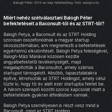
Balogh Péter 2013-as kép feltehetőleg. Fotó: autopro.hu
Miért nehéz szétválasztani Balogh Péter
befektetéseit a Baconsult-től és az STRT-től?
Balogh Petya, a Baconsult és az STRT Holding
szorosan összefonódnak a magyar startup
ökoszisztémában, ami megnehezíti a befektetések
egyértelmű elkülönítését. Balogh Petya feleségével,
Balogh-Mázi Máriával közösen kezdte
angyalbefektetői tevékenységét, majd
megalapították a Baconsultot, amely számos
startupot támogatott. Később, tapasztalataikra
építve, létrehozták az STRT Holdingot, amely célul
tűzte ki, hogy tíz év alatt ezer startupba fektet be.
A három szereplő közötti szoros kapcsolat miatt a
befektetések gyakran átfedésben vannak.
Balogh Petya személyesen is részt vesz mind a
Baconsult, mind az STRT Holding