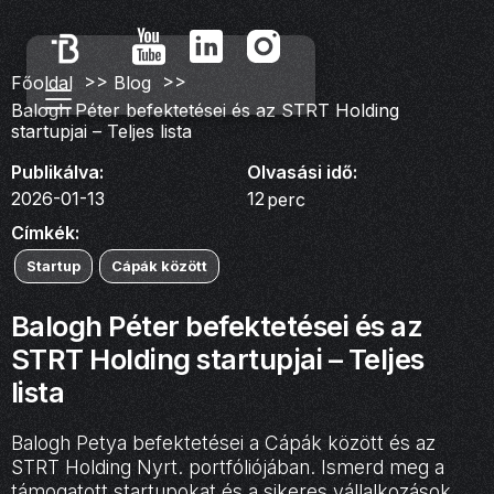
>>
>>
Főoldal
Blog
Balogh Péter befektetései és az STRT Holding
startupjai – Teljes lista
Publikálva:
Olvasási idő:
2026-01-13
12
perc
Címkék:
Startup
Cápák között
Balogh Péter befektetései és az
STRT Holding startupjai – Teljes
lista
Balogh Petya befektetései a Cápák között és az
STRT Holding Nyrt. portfóliójában. Ismerd meg a
támogatott startupokat és a sikeres vállalkozások