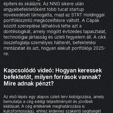
építeni és skálázni. Az NNG sikere után
angyalbefektetőként több tucat startup
növekedését támogatta, majd az STRT Holdinggal
portfóliószintű megközelítésre váltott. A Cápák
között szereplése láthatóvá tette azt a
döntéslogikát, amely mögött évtizedes tapasztalat,
technológiai jártasság és üzleti fegyelem áll. A cikk
összefoglalja személyes hátterét, befektetési
mintázatait és azt, hogyan alakult portfóliója 2025-
re.
Kapcsolódó videó: Hogyan keressek
befektetőt, milyen források vannak?
Mire adnak pénzt?
Az első lépés egy alapos üzleti terv kidolgozása, amely
bemutatja a cég eddigi teljesítményét és jövőbeli
kilátásait. A cég értékének meghatározása is
kulcsfontosságú, ehhez érdemes szakértő segítségét