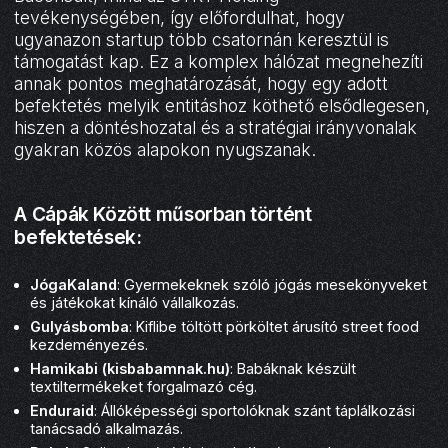
tevékenységében, így előfordulhat, hogy
ugyanazon startup több csatornán keresztül is
támogatást kap. Ez a komplex hálózat megnehezíti
annak pontos meghatározását, hogy egy adott
befektetés melyik entitáshoz köthető elsődlegesen,
hiszen a döntéshozatal és a stratégiai irányvonalak
gyakran közös alapokon nyugszanak.
A Cápák Között műsorban történt
befektetések:
JógaKaland
: Gyermekeknek szóló jógás mesekönyveket
és játékokat kínáló vállalkozás.
Gulyásbomba
: Kiflibe töltött pörköltet árusító street food
kezdeményezés.
Hamikabi (kisbabamnak.hu)
: Babáknak készült
textiltermékeket forgalmazó cég.
Enduraid
: Állóképességi sportolóknak szánt táplálkozási
tanácsadó alkalmazás.