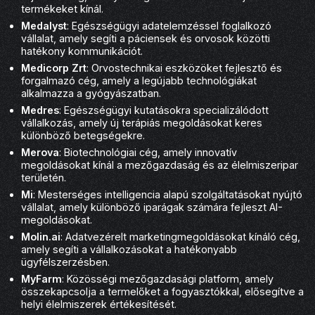
termékeket kínál.
Medalyst
: Egészségügyi adatelemzéssel foglalkozó
vállalat, amely segíti a páciensek és orvosok közötti
hatékony kommunikációt.
Medicorp Zrt
: Orvostechnikai eszközöket fejlesztő és
forgalmazó cég, amely a legújabb technológiákat
alkalmazza a gyógyászatban.
Medres
: Egészségügyi kutatásokra specializálódott
vállalkozás, amely új terápiás megoldásokat keres
különböző betegségekre.
Merova
: Biotechnológiai cég, amely innovatív
megoldásokat kínál a mezőgazdaság és az élelmiszeripar
területén.
Mi
: Mesterséges intelligencia alapú szolgáltatásokat nyújtó
vállalat, amely különböző iparágak számára fejleszt AI-
megoldásokat.
Molin.ai
: Adatvezérelt marketingmegoldásokat kínáló cég,
amely segíti a vállalkozásokat a hatékonyabb
ügyfélszerzésben.
MyFarm
: Közösségi mezőgazdasági platform, amely
összekapcsolja a termelőket a fogyasztókkal, elősegítve a
helyi élelmiszerek értékesítését.