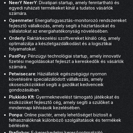
NeerY NeerY
: Divatipari startup, amely fenntartható és
egyedi ruházati termékeket kínál a tudatos vásárlók
számára.
Openmeter
: Energiafogyasztás-monitorozó rendszereket
fejlesztő vállalkozás, amely segíti a háztartásokat és
vállalatokat az energiahatékonyság növelésében.
Orderly
: Raktárkezelési szoftvereket kínáló cég, amely
optimalizálja a készletgazdálkodást és a logisztikai
folyamatokat.
PastPay
: Pénzügyi technológiai startup, amely innovatív
fizetési megoldásokat fejleszt a kereskedők és vásárlók
számára.
Petwisecare
: Háziállatok egészségügyi nyomon
követésére specializálódott vállalkozás, amely
okoseszközökkel segíti a gazdikat kedvenceik
gondozásában.
Plukkido Kft
: Gyermeknevelést támogató játékokat és
eszközöket fejlesztő cég, amely segíti a szülőket a
mindennapi kihívások kezelésében.
Ponpa
: Online piactér, amely lehetőséget biztosít a
felhasználóknak különböző szolgáltatások és termékek
bérlésére.
Prefixbox
: E-kereskedelmi keresőoptimalizáló