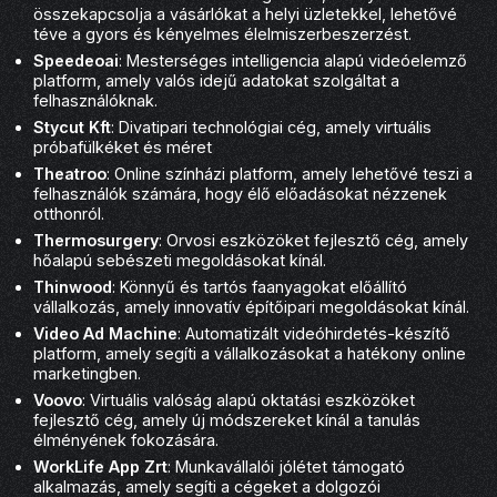
összekapcsolja a vásárlókat a helyi üzletekkel, lehetővé
téve a gyors és kényelmes élelmiszerbeszerzést.
Speedeoai
: Mesterséges intelligencia alapú videóelemző
platform, amely valós idejű adatokat szolgáltat a
felhasználóknak.
Stycut Kft
: Divatipari technológiai cég, amely virtuális
próbafülkéket és méret
Theatroo
: Online színházi platform, amely lehetővé teszi a
felhasználók számára, hogy élő előadásokat nézzenek
otthonról.
Thermosurgery
: Orvosi eszközöket fejlesztő cég, amely
hőalapú sebészeti megoldásokat kínál.
Thinwood
: Könnyű és tartós faanyagokat előállító
vállalkozás, amely innovatív építőipari megoldásokat kínál.
Video Ad Machine
: Automatizált videóhirdetés-készítő
platform, amely segíti a vállalkozásokat a hatékony online
marketingben.
Voovo
: Virtuális valóság alapú oktatási eszközöket
fejlesztő cég, amely új módszereket kínál a tanulás
élményének fokozására.
WorkLife App Zrt
: Munkavállalói jólétet támogató
alkalmazás, amely segíti a cégeket a dolgozói