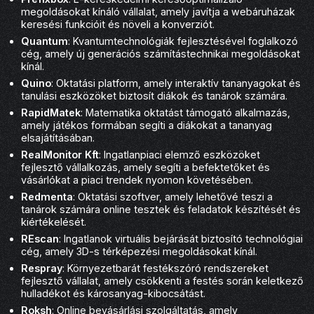
megoldásokat kínáló vállalat, amely javítja a webáruházak
keresési funkcióit és növeli a konverziót.
Quantum
: Kvantumtechnológiák fejlesztésével foglalkozó
cég, amely új generációs számítástechnikai megoldásokat
kínál.
Quino
: Oktatási platform, amely interaktív tananyagokat és
tanulási eszközöket biztosít diákok és tanárok számára.
RapidMatek
: Matematika oktatást támogató alkalmazás,
amely játékos formában segíti a diákokat a tananyag
elsajátításában.
RealMonitor Kft
: Ingatlanpiaci elemző eszközöket
fejlesztő vállalkozás, amely segíti a befektetőket és
vásárlókat a piaci trendek nyomon követésében.
Redmenta
: Oktatási szoftver, amely lehetővé teszi a
tanárok számára online tesztek és feladatok készítését és
kiértékelését.
REscan
: Ingatlanok virtuális bejárását biztosító technológiai
cég, amely 3D-s térképezési megoldásokat kínál.
Respray
: Környezetbarát festékszóró rendszereket
fejlesztő vállalat, amely csökkenti a festés során keletkező
hulladékot és károsanyag-kibocsátást.
Roksh
: Online bevásárlási szolgáltatás, amely