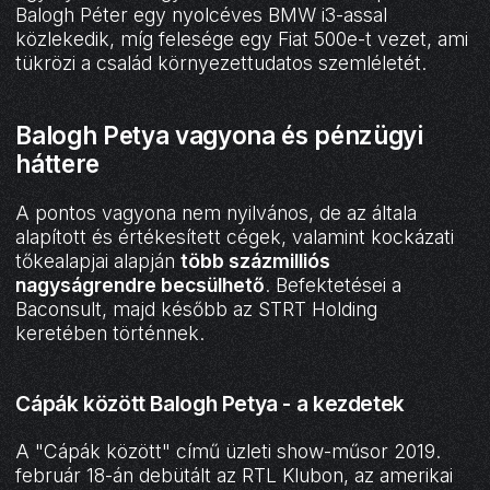
Balogh Péter egy nyolcéves BMW i3-assal
közlekedik, míg felesége egy Fiat 500e-t vezet, ami
tükrözi a család környezettudatos szemléletét.
Balogh Petya vagyona és pénzügyi
háttere
A pontos vagyona nem nyilvános, de az általa
alapított és értékesített cégek, valamint kockázati
tőkealapjai alapján
több százmilliós
nagyságrendre becsülhető
. Befektetései a
Baconsult, majd később az STRT Holding
keretében történnek.
Cápák között Balogh Petya - a kezdetek
A "Cápák között" című üzleti show-műsor 2019.
február 18-án debütált az RTL Klubon, az amerikai