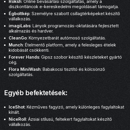
Roksh
: Online bevásárlási szolgáltatás, amely a
diszkontláncok e-kereskedelmi megoldásait támogatja.
Égboltkép
: Személyre szabott csillagtérképeket készítő
vállalkozás.
imagiLabs
: Lányok programozás-oktatására fejlesztett
alkalmazás és hardver.
CleanGo
: Környezetbarát autómosó szolgáltatás.
Munch
: Ételmentő platform, amely a felesleges ételek
kidobását csökkenti.
Forever Hands
: Gipsz szobor készítő készleteket gyártó
cég.
Flora MiniWash
: Babakocsi tisztító és kölcsönző
szolgáltatás.
Egyéb befektetések:
IceShot
: Kézműves fagyizó, amely különleges fagylaltokat
kínált.
NiceRoll
: Ázsiai stílusú, feltekert fagylaltokat készítő
vállalkozás.