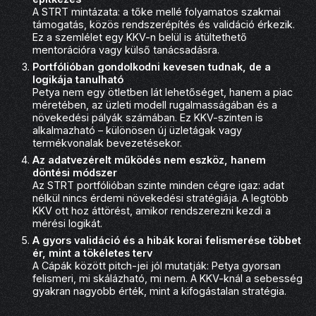
A STRT mintázata: a tőke mellé folyamatos szakmai
támogatás, közös rendszerépítés és validáció érkezik.
Ez a szemlélet egy KKV-n belül is átültethető
mentorációra vagy külső tanácsadásra.
Portfólióban gondolkodni kevesen tudnak, de a
logikája tanulható
Petya nem egy ötletben lát lehetőséget, hanem a piac
méretében, az üzleti modell rugalmasságában és a
növekedési pályák számában. Ez KKV-szinten is
alkalmazható – különösen új üzletágak vagy
termékvonalak bevezetésekor.
Az adatvezérelt működés nem eszköz, hanem
döntési módszer
Az STRT portfólióban szinte minden cégre igaz: adat
nélkül nincs érdemi növekedési stratégiája. A legtöbb
KKV ott hoz áttörést, amikor rendszerezni kezdi a
mérési logikát.
A gyors validáció és a hibák korai felismerése többet
ér, mint a tökéletes terv
A Cápák között pitch-jei jól mutatják: Petya gyorsan
felismeri, mi skálázható, mi nem. A KKV-knál a sebesség
gyakran nagyobb érték, mint a kifogástalan stratégia.