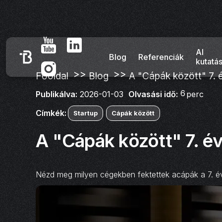
AI
Blog
Referenciák
kutatá
>>
>>
Főoldal
Blog
A "Cápák között" 7. 
6
Olvasási idő:
perc
Publikálva:
2026-01-03
Címkék:
Startup
Cápák között
A "Cápák között" 7. é
Nézd meg milyen cégekben fektettek acápák a 7. év