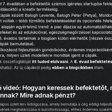
t
7. évadában a befektetők számos ígéretes startupba fekte
ldásoktól a kreatív termékekig.
cápák között Balogh Levente, Balogh Péter (Petya), Mold
 voltak – több tízmilliós befektetésekkel és opcionális hitel
 alapján egyértelmű trend: a piac díjazza az automatizálhat
lleket és az edukációval, egészségmegőrzéssel kapcsolato
. évados tartalmak a blogban külön elérhetők (részek össz
cápák bemutatása).
lalkozásod fejlesztésén gondolkodsz, érdemes inspirációként
a, milyen üzleti modellekre mondtak igent a cápák.
k összefoglalóját
itt tudod elolvasni
. A
8. évad befektetés
shatsz. Az új cápákról pedig
ebben a blogcikkben
írtam.
 videó: Hogyan keressek befektetőt, 
annak? Mire adnak pénzt?
apos üzleti terv kidolgozása, amely bemutatja a cég eddigi teljesí
rtékének meghatározása is kulcsfontosságú, ehhez érdemes szakértő