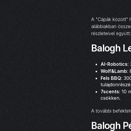
A "Cápák között" 
alábbiakban összeg
részleteivel együtt:
Balogh Le
AI-Robotics
:
Wolf&Lamb
:
Fels BBQ
: 30
tulajdonrészé
7scents
: 10 
csökken.
A további befektet
Balogh Pé