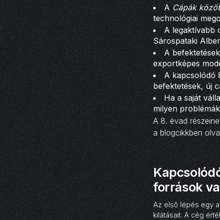
A
Cápák közöt
technológiai mego
A legaktívabb 
Sárospataki Albert
A befektetések
exportképes mode
A kapcsolódó 8
befektetések, új 
Ha a saját vál
milyen problémákr
A 8. évad részeine
a blogcikkben olva
Kapcsolódó
források v
Az első lépés egy al
kilátásait. A cég é