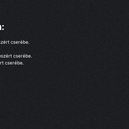
n:
szért cserébe.
részért cserébe.
ért cserébe.