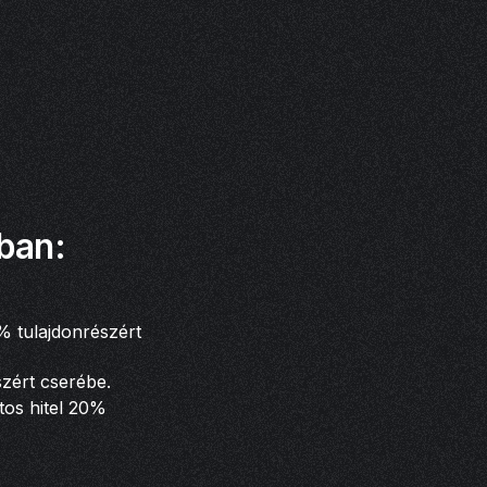
ban:
20% tulajdonrészért
szért cserébe.
ntos hitel 20%