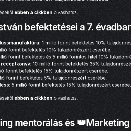
éseiről
ebben a cikkben
olvashatsz.
stván befektetései a 7. évadba
Plüssmanufaktúra
: 1 millió forint befektetés 10% tulajdonré
illió forint befektetés 10% tulajdonrészért cserébe.
illió forint befektetés és 5 millió forintos hitel 10% tulajdon
 receptkönyv
: 10 millió forint befektetés 35% tulajdonrész
llió forint befektetés 15% tulajdonrészért cserébe.
llió forint befektetés 5% tulajdonrészért cserébe.
dess
: 5 millió forint befektetés 15% tulajdonrészért cserébe.
éseiről
ebben a cikkben
olvashatsz.
- - -
ing mentorálás és 👑Marketing