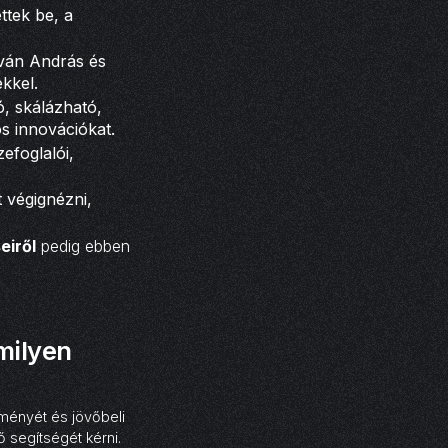
ttek be, a
ován András és
ekkel.
ó, skálázható,
s innovációkat.
efoglalói,
 végignézni,
eiről
pedig ebben
milyen
tményét és jövőbeli
 segítségét kérni.