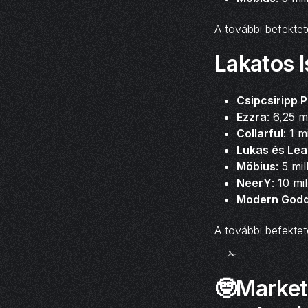
A további befektet
Lakatos I
Csipcsiripp 
Ezzra
: 6,25 m
Collarful
: 1 m
Lukas és Lea
Möbius
: 5 mi
NeerY
: 10 mi
Modern God
A további befektet
- -✁- - - - - - - - 
🤓Market