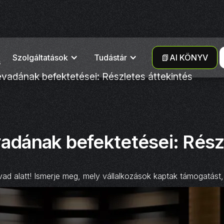
Szolgáltatások
Tudástár
📗AI KÖNYV
s
évadának befektetései: Részletes áttekintés
vadának befektetései: Rész
ad alatt! Ismerje meg, mely vállalkozások kaptak támogatást,