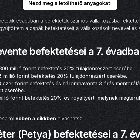
Nézd meg a letölthető anyagokat!
hetedik évadában a befektetők számos vállalkozásba fektette
yűjtöttem a cápák befektetéseit a vállalkozások nevével és 
vente befektetései a 7. évadba
 300 millió forint befektetés 20% tulajdonrészért cserébe.
 8 millió forint befektetés 20% tulajdonrészért cserébe.
0 ezer forint befektetés és háromhavonta 3 órás mentorál
rt cserébe.
millió forint befektetés 20%-os royaltyért, melynek megtér
éseiről
ebben a cikkben
olvashatsz.
ter (Petya) befektetései a 7. 