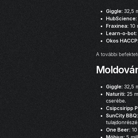
Giggle
: 32,5 
HubScience
:
Fraxinea
: 10
Learn-o-bot
:
Okos HACCP
A további befektet
Moldován
Giggle
: 32,5 
Naturiti
: 25 m
cserébe.
Csipcsiripp 
SunCity BBQ
tulajdonrészé
One Beer
: 1
Möbius
: 5 mi