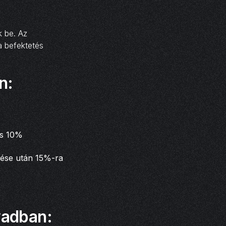
k be. Az
a befektetés
n:
ás 10%
ülése után 15%-ra
évadban: