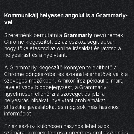
Kommunikálj helyesen angolul is a Grammarly-
vel
Szeretnénk bemutatni a
Grammarly
nevű remek
Chrome kiegészítőt. Ez az eszköz segít abban,
hogy tökéletesítsd az online írásaidat és javítsd a
helyesírást és a nyelvtant.
A Grammarly kiegészítő könnyen telepíthető a
Chrome böngészőbe, és azonnal elérhetővé válik a
szöveges mezőkben. Amikor írsz például e-mailt,
levelet vagy blogbejegyzést, a Grammarly
figyelmesen ellenőrzi a szöveget és jelzi a
helyesírási hibákat, nyelvtani problémákat,
stilisztikai javaslatokat és még sok más hasznos
információt.
Ez az eszköz különösen hasznos lehet azok
számára, akiknek fontos a precíz és professzionális