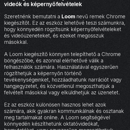
videók és képernyőfelvételek
Szeretnénk bemutatni a
Loom
nevű remek Chrome
kiegészítőt. Ez az eszköz lehetővé teszi számunkra,
hogy könnyedén rögzítsünk képernyőfelvételeket
és videóüzeneteket, és ezeket megosszuk
másokkal.
A Loom kiegészítő könnyen telepíthető a Chrome
böngészőbe, és azonnal elérhetővé válik a
felhasználók számára. Használatával egyszerűen
rögzíthetjük a képernyőn történő
tevékenységeinket, hozzáadhatunk narrációt vagy
hangjegyzetet, és közvetlenül megoszthatjuk a
felvételt másokkal vagy elküldhetjük az üzenetet.
Ez az eszköz különösen hasznos lehet azok
számára, akik gyakran kommunikálnak és osztanak
meg tartalmakat online. A Loom segítségével
könnyedén készíthetünk oktatóvideókat,