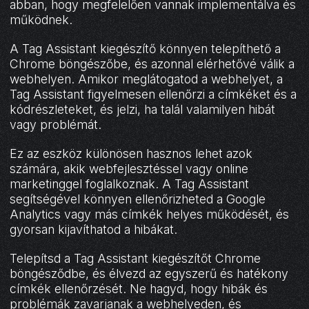
abban, hogy megfelelően vannak implementálva és
működnek.
A Tag Assistant kiegészítő könnyen telepíthető a
Chrome böngészőbe, és azonnal elérhetővé válik a
webhelyen. Amikor meglátogatod a webhelyet, a
Tag Assistant figyelmesen ellenőrzi a címkéket és a
kódrészleteket, és jelzi, ha talál valamilyen hibát
vagy problémát.
Ez az eszköz különösen hasznos lehet azok
számára, akik webfejlesztéssel vagy online
marketinggel foglalkoznak. A Tag Assistant
segítségével könnyen ellenőrizheted a Google
Analytics vagy más címkék helyes működését, és
gyorsan kijavíthatod a hibákat.
Telepítsd a Tag Assistant kiegészítőt Chrome
böngésződbe, és élvezd az egyszerű és hatékony
címkék ellenőrzését. Ne hagyd, hogy hibák és
problémák zavarjanak a webhelyeden, és