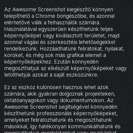
Az Awesome Screenshot kiegészítő könnyen
telepíthető a Chrome böngészőbe, és azonnal
elérhetővé válik a felhasználók számára.
Használatával egyszerűen készíthetünk teljes
képernyőképet vagy kiválasztott területet, majd
azonnal vágási és szerkesztési lehetőségekkel
rendelkezünk. Hozzáadhatunk feliratokat, nyilakat,
köröket, és még sok más grafikai elemet a
képernyőképekhez. Ezután könnyedén
megoszthatjuk az elkészült képernyőképeket vagy
letölthetjük azokat a saját eszközünkre.
Ez az eszköz különösen hasznos lehet azok
számára, akik gyakran dolgoznak projekteken,
oktatóanyagokon vagy dokumentumokon. Az
Awesome Screenshot segítségével könnyedén
készíthetünk professzionális képernyőképeket,
amelyeket feliratozhatunk és megoszthatunk
másokkal, így hatékonyan kommunikálhatunk és
megoszthatjuk gondolatainkat vagy munkánkat.