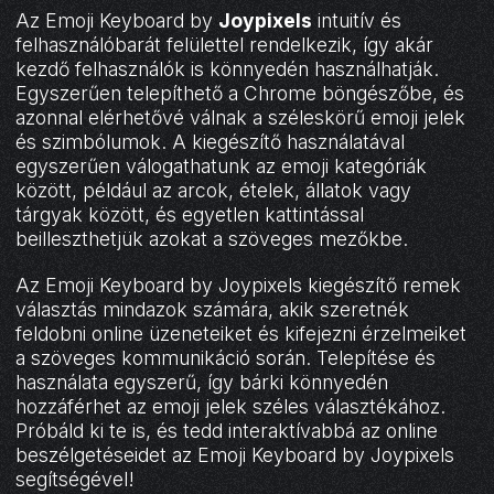
Az Emoji Keyboard by
Joypixels
intuitív és
felhasználóbarát felülettel rendelkezik, így akár
kezdő felhasználók is könnyedén használhatják.
Egyszerűen telepíthető a Chrome böngészőbe, és
azonnal elérhetővé válnak a széleskörű emoji jelek
és szimbólumok. A kiegészítő használatával
egyszerűen válogathatunk az emoji kategóriák
között, például az arcok, ételek, állatok vagy
tárgyak között, és egyetlen kattintással
beilleszthetjük azokat a szöveges mezőkbe.
Az Emoji Keyboard by Joypixels kiegészítő remek
választás mindazok számára, akik szeretnék
feldobni online üzeneteiket és kifejezni érzelmeiket
a szöveges kommunikáció során. Telepítése és
használata egyszerű, így bárki könnyedén
hozzáférhet az emoji jelek széles választékához.
Próbáld ki te is, és tedd interaktívabbá az online
beszélgetéseidet az Emoji Keyboard by Joypixels
segítségével!