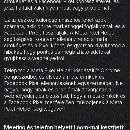
címkéket és a Facebook Pixel kódrészleteket, és
jelzi, ha talál valamilyen hibát vagy problémát.
Ez az eszköz különösen hasznos lehet azok
számára, akik online marketinggel foglalkoznak és a
Facebook Pixelt használják. A Meta Pixel Helper
segítségével könnyen ellenőrizheted a meta
címkéket és a Pixel kódot, és gyorsan kijavíthatod a
hibákat, hogy pontos és megbízható adatokat
gyűjthess a webhelyedről.
Telepítsd a Meta Pixel Helper kiegészítőt Chrome
böngésződbe, és élvezd a meta címkék és
Facebook Pixel ellenőrzésének egyszerűségét. Ne
hagyd, hogy hibák és problémák zavarjanak a
webhelyeden, és biztosítsd, hogy a meta címkék és
a Facebook Pixel megfelelően működjenek a Meta
Pixel Helper segítségével!
Meeting és telefon helyett Loom-mal készített