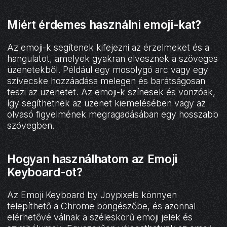
Miért érdemes használni emoji-kat?
Az emoji-k segítenek kifejezni az érzelmeket és a
hangulatot, amelyek gyakran elvesznek a szöveges
üzenetekből. Például egy mosolygó arc vagy egy
szívecske hozzáadása melegen és barátságosan
teszi az üzenetet. Az emoji-k színesek és vonzóak,
így segíthetnek az üzenet kiemelésében vagy az
olvasó figyelmének megragadásában egy hosszabb
szövegben.
Hogyan használhatom az Emoji
Keyboard-ot?
Az Emoji Keyboard by Joypixels könnyen
telepíthető a Chrome böngészőbe, és azonnal
elérhetővé válnak a széleskörű emoji jelek és