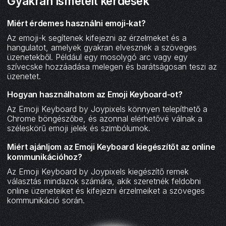
Gyakran ismételt kérdések
Miért érdemes használni emoji-kat?
Az emoji-k segítenek kifejezni az érzelmeket és a
hangulatot, amelyek gyakran elvesznek a szöveges
üzenetekből. Például egy mosolygó arc vagy egy
szívecske hozzáadása melegen és barátságosan teszi az
üzenetet.
Hogyan használhatom az Emoji Keyboard-ot?
Az Emoji Keyboard by Joypixels könnyen telepíthető a
Chrome böngészőbe, és azonnal elérhetővé válnak a
széleskörű emoji jelek és szimbólumok.
Miért ajánljom az Emoji Keyboard kiegészítőt az online
kommunikációhoz?
Az Emoji Keyboard by Joypixels kiegészítő remek
választás mindazok számára, akik szeretnék feldobni
online üzeneteiket és kifejezni érzelmeiket a szöveges
kommunikáció során.