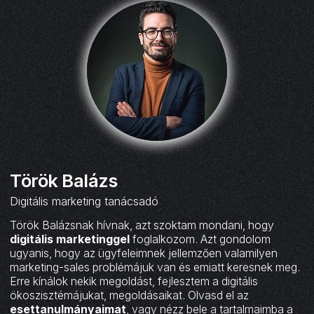
Török Balázs
Digitális marketing tanácsadó
Török Balázsnak hívnak, azt szoktam mondani, hogy
digitális marketinggel
foglalkozom. Azt gondolom
ugyanis, hogy az ügyfeleimnek jellemzően valamilyen
marketing-sales problémájuk van és emiatt keresnek meg.
Erre kínálok nekik megoldást, fejlesztem a digitális
ökoszisztémájukat, megoldásaikat. Olvasd el az
esettanulmányaimat
, vagy nézz bele a tartalmaimba a