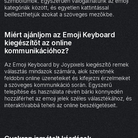
szimbólumok. Egyszerűen válogathatunk az emoji
kategóriák között, és egyetlen kattintással
beilleszthetjük azokat a szöveges mezőkbe.
Miért ajánljom az Emoji Keyboard
kiegészítőt az online
kommunikációhoz?
Az Emoji Keyboard by Joypixels kiegészítő remek
választás mindazok számára, akik szeretnék
feldobni online üzeneteiket és kifejezni érzelmeiket
a szöveges kommunikáció során. Egyszerű
telepítése és használata révén bárki könnyedén
hozzáférhet az emoji jelek széles választékához, és
interaktívabbá teheti az online beszélgetéseit.