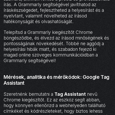
írás. A Grammarly segítségével javíthatod az
íráskészségedet, fejlesztheted a helyesírást és a
nyelvtant, valamint növelheted az írásod
hatékonyságát és olvashatóságát.
Telepítsd a Grammarly kiegészítőt Chrome
böngésződbe, és élvezd az írásod minőségének és
pontosságának növekedését. Többé ne aggódj a
helyesírási hibák miatt, és szabadon fejezd ki
magad online szöveges kommunikációidban a
Grammarly segítségével!
Mérések, analitika és mérőkódok: Google Tag
Assistant
Szeretnénk bemutatni a
Tag Assistant
nevű
Chrome kiegészítőt. Ez az eszköz segít abban,
hogy könnyen ellenőrizd a webhelyeden található
címkéket és kódrészleteket, hogy biztos lehess