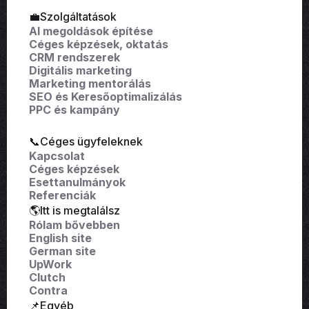
💼Szolgáltatások
AI megoldások építése
Céges képzések, oktatás
CRM rendszerek
Digitális marketing
Marketing mentorálás
SEO és Keresőoptimalizálás
PPC és kampány
📞Céges ügyfeleknek
Kapcsolat
Céges képzések
Esettanulmányok
Referenciák
🌎Itt is megtalálsz
Rólam bővebben
English site
German site
UpWork
Clutch
Contra
📌Egyéb