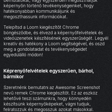
bemutatókat, vagy egyszerűen megoszthatjuk
képernyőn történő tevékenységeinket, hogy
hatékonyabban kommunikáljunk és
megoszthassunk információkat.
Telepítsd a Loom kiegészítőt Chrome
böngésződbe, és élvezd a képernyőfelvételek és
videóüzenetek készítésének egyszerűségét. Legyél
kreatív és hatékony a Loom segítségével, és oszd
meg a gondolataidat és tevékenységeidet
egyedülálló módon!
Képrenyőfelvételek egyszerűen, bárhol,
bármikor
Szeretnénk bemutatni az Awesome Screenshot
nevű remek Chrome kiegészítőt. Ez az eszköz
lehetővé teszi számunkra, hogy könnyedén
készítsünk képernyőképeket, vágni tudjuk,
feliratozzuk és megosszuk azokat másokkal.