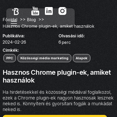
>>
>>
Főoldal
Blog
Hasznos Chrome plugin-ek, amiket használok
Publikálva:
Olvasási idő:
2024-02-26
6
perc
Címkék:
PPC
Közösségi média marketing
Alapok
Hasznos Chrome plugin-ek, amiket
használok
Ha hirdetésekkel és közösségi médiával foglalkozol,
ezek a Chrome plugin-ek nagyon hasznosak lesznek
neked is. Könnyíteni és gyorsítani fogják a munkádat
neked is.