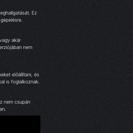
eghallgatását. Ez
 gépelésre.
 vagy akár
verziójában nem
ket előállítani, és
al is foglalkoznak.
 Ez nem csupán
an.