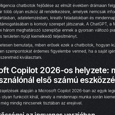
lligencia chatbotok fejlődése az elmúlt években drámaian felg
 több olyan eszköz áll rendelkezésre, amelyek nemcsak inf
rtásban, adatelemzésben, kreatív feladatokban és mindennap
ámogatásában is komoly szerepet játszanak. A ChatGPT, a M
i három meghatározó szereplője ennek a gyorsan változó pi
területen nyújt kiemelkedő teljesítményt.
szletesen bemutatja, miben erősek ezek a chatbotok, hogyan 
yen szempontokat érdemes figyelembe venned, ha a saját igé
t szeretnéd kiválasztani.
ft Copilot 2026-os helyzete: m
asználónál első számú eszközz
szajelzések alapján a Microsoft Copilot 2026-ban az egyik legi
 olyan funkciót kínál, amely a mindennapi munka során kiem
még mindig nincsenek tisztában az erejével.
rősségei az ingyenes verzióban