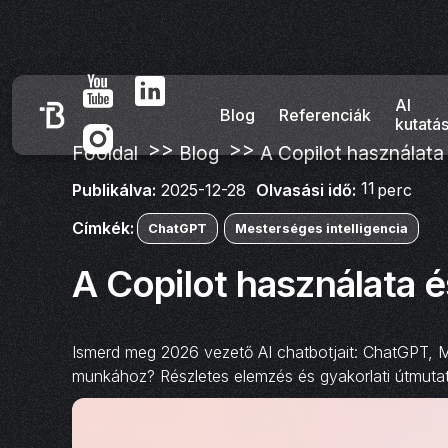
AI
Blog
Referenciák
kutatá
>>
>>
Főoldal
Blog
A Copilot használata
11
Olvasási idő:
perc
Publikálva:
2025-12-28
Címkék:
ChatGPT
Mesterséges intelligencia
A Copilot használata 
Ismerd meg 2026 vezető AI chatbotjait: ChatGPT, Mi
munkához? Részletes elemzés és gyakorlati útmuta