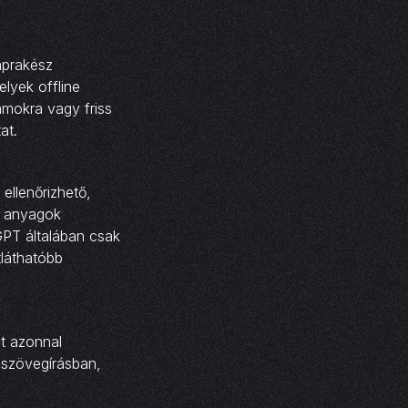
aprakész
elyek offline
amokra vagy friss
at.
ellenőrizhető,
i anyagok
GPT általában csak
tláthatóbb
ot azonnal
a szövegírásban,