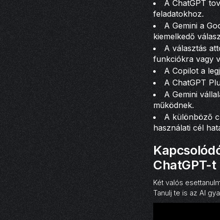
A ChatGPT tová
feladatokhoz.
A Gemini a Goo
kiemelkedő válasz
A választás att
funkciókra vagy vá
A Copilot a le
A ChatGPT Plus
A Gemini válla
működnek.
A különböző ch
használati cél ha
Kapcsolódó 
ChatGPT-t
Két valós esettanu
Tanulj te is az AI gy