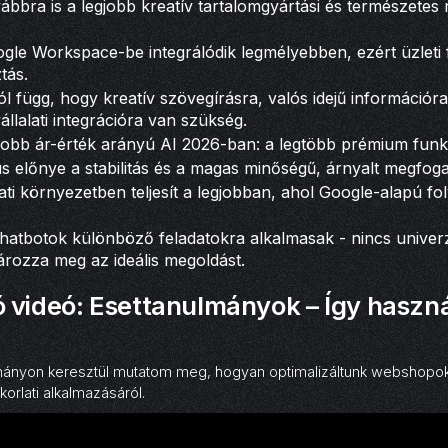
bbra is a legjobb kreatív tartalomgyártási és természetes 
gle Workspace-be integrálódik legmélyebben, ezért üzleti
tás.
ól függ, hogy kreatív szövegírásra, valós idejű információra
llalati integrációra van szükség.
gjobb ár-érték arányú AI 2026-ban: a legtöbb prémium funk
 előnye a stabilitás és a magas minőségű, árnyalt megfog
lati környezetben teljesít a legjobban, ahol Google-alapú f
atbotok különböző feladatokra alkalmasak - nincs univerz
tározza meg az ideális megoldást.
videó: Esettanulmányok – Így használ
lmányon keresztül mutatom meg, hogyan optimalizáltunk webshopok
akorlati alkalmazásáról.