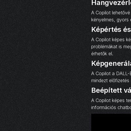
Hangvezérl
A Copilot lehetővé
kényelmes, gyors é
Képértés és 
A Copilot képes ké
problémákat is me
érhetők el.
Képgenerál
A Copilot a DALL-E
mindezt előfizetés 
Beépített v
A Copilot képes te
információs chatbo