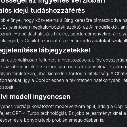
valós idejű tudáshozzáférés
obb előnye, hogy közvetlenül a Bing keresőre támaszkodva n
l. Ez jelentősen megkülönbözteti azoktól az AI modellektől, am
oznak. Ha például aktuális hírekre, sporteredményekre, árfoly
ükséged, a Copilot azonnali és ellenőrizhető adatokat szolgált
gjelenítése lábjegyzetekkel
ban automatikusan feltünteti a hivatkozásokat, így egyszerűen 
 az információk. Ez különösen fontos kutatásoknál, szakma
olyan területeken, ahol kiemelten fontos a hitelesség. A Chat
 forrásokat, így a Copilot ebben a tekintetben hatékonyabb, á
ztosít.
lvi modell ingyenesen
enes verziója korlátozott modellverzióra épül, addig a Copil
 fejlett GPT-4 Turbo technológiát. Ez jobb teljesítményt kínál 
ésben és a bonyolultabb problémamegoldásban is.