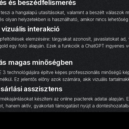
és és beszédfelismerés
 teszi a hangalapú utasításokat, valamint a beszélt válaszok m
s olyan helyzetekben is használható, amikor nincs lehetőség
vizuális interakció
pfeltöltések elemzésére: tárgyakat azonosít, javaslatokat ad,
gold egy fotó alapján. Ezek a funkciók a ChatGPT ingyenes 
ás magas minőségben
 3 technológiájára építve képes professzionális minőségű képe
nélkül. Ez jelentős előny azok számára, akik vizuális tartalmakk
ásárlási asszisztens
rmékajánlásokat készíteni az online piacterek adatai alapján.
t, hanem aktív, gyakorlati támogatást nyújt a döntéshozatalb