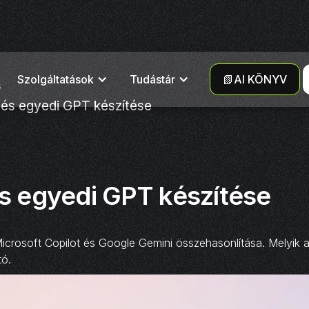
Szolgáltatások
Tudástár
📗AI KÖNYV
s
 és egyedi GPT készítése
és egyedi GPT készítése
crosoft Copilot és Google Gemini összehasonlítása. Melyik a l
tó.