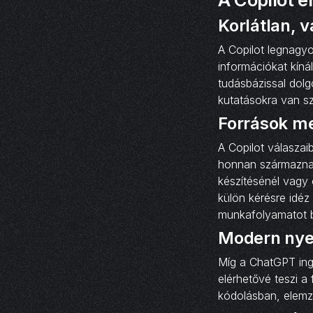
Korlátlan, 
A Copilot legnagy
információkat kíná
tudásbázissal dolg
kutatásokra van sz
Források me
A Copilot válaszai
honnan származnak
készítésénél vagy 
külön kérésre idéz
munkafolyamatot bi
Modern nye
Míg a ChatGPT ingy
elérhetővé teszi a
kódolásban, elemz