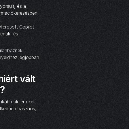
yorsult, és a
ormációkeresésben,
i
icrosoft Copilot
acnak, és
különböznek
nyeidhez legjobban
iért vált
é?
nkább alulértékelt
elkedően hasznos,