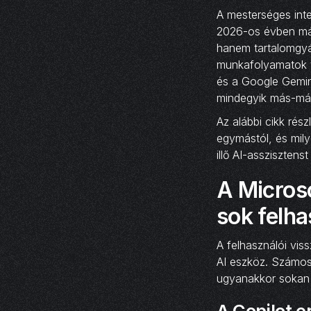
A mesterséges inte
2026-os évben már
hanem tartalomgyá
munkafolyamatok t
és a Google Gemin
mindegyik más-más 
Az alábbi cikk ré
egymástól, és mil
illő AI-asszisztens
A Microso
sok felh
A felhasználói vis
AI eszköz. Számos
ugyanakkor sokan 
A Copilot e