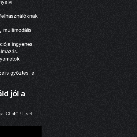
nyelvi
 felhasználóknak
, multimodális
ciója ingyenes.
almazás.
olyamatok
ális győztes, a
d jól a
at ChatGPT-vel.