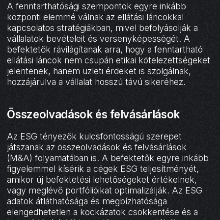
A fenntarthatósági szempontok egyre inkább
központi elemmé válnak az ellátási láncokkal
kapcsolatos stratégiákban, mivel befolyásolják a
vállalatok bevételeit és versenyképességét. A
befektetők rávilágítanak arra, hogy a fenntartható
ellátási láncok nem csupán etikai kötelezettségeket
jelentenek, hanem üzleti érdeket is szolgálnak,
hozzájárulva a vállalat hosszú távú sikeréhez.
Összeolvadások és felvásárlások
Az ESG tényezők kulcsfontosságú szerepet
játszanak az összeolvadások és felvásárlások
(M&A) folyamatában is. A befektetők egyre inkább
figyelemmel kísérik a cégek ESG teljesítményét,
amikor új befektetési lehetőségeket értékelnek,
vagy meglévő portfólióikat optimalizálják. Az ESG
adatok átláthatósága és megbízhatósága
elengedhetetlen a kockázatok csökkentése és a