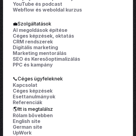
YouTube és podcast
Webflow és weboldal kurzus
💼Szolgáltatások
AI megoldások építése
Céges képzések, oktatás
CRM rendszerek
Digitális marketing
Marketing mentorálás
SEO és Keresőoptimalizálás
PPC és kampány
📞Céges ügyfeleknek
Kapcsolat
Céges képzések
Esettanulmányok
Referenciák
🌎Itt is megtalálsz
Rólam bővebben
English site
German site
UpWork