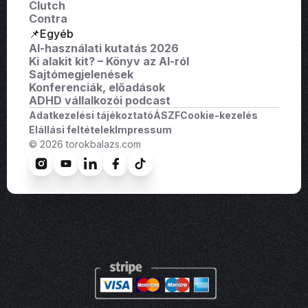
Clutch
Contra
📌Egyéb
AI-használati kutatás 2026
Ki alakit kit? – Könyv az AI-ról
Sajtómegjelenések
Konferenciák, előadások
ADHD vállalkozói podcast
Adatkezelési tájékoztató
ÁSZF
Cookie-kezelés
Elállási feltételek
Impressum
© 2026 torokbalazs.com