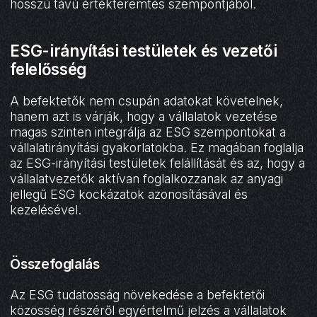
hosszú távú értékteremtés szempontjából.
ESG-irányítási testületek és vezetői
felelősség
A befektetők nem csupán adatokat követelnek,
hanem azt is várják, hogy a vállalatok vezetése
magas szinten integrálja az ESG szempontokat a
vállalatirányítási gyakorlatokba. Ez magában foglalja
az ESG-irányítási testületek felállítását és az, hogy a
vállalatvezetők aktívan foglalkozzanak az anyagi
jellegű ESG kockázatok azonosításával és
kezelésével.
Összefoglalás
Az ESG tudatosság növekedése a befektetői
közösség részéről egyértelmű jelzés a vállalatok