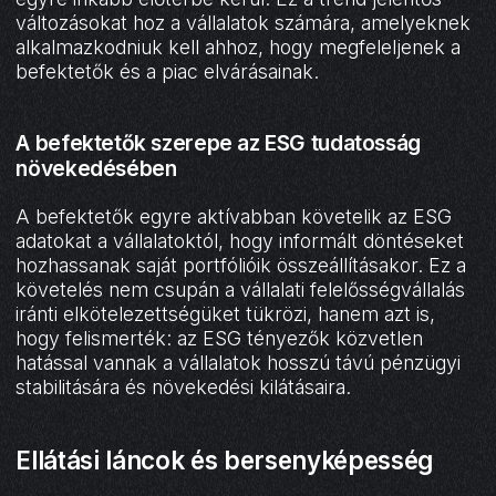
változásokat hoz a vállalatok számára, amelyeknek
alkalmazkodniuk kell ahhoz, hogy megfeleljenek a
befektetők és a piac elvárásainak.
A befektetők szerepe az ESG tudatosság
növekedésében
A befektetők egyre aktívabban követelik az ESG
adatokat a vállalatoktól, hogy informált döntéseket
hozhassanak saját portfólióik összeállításakor. Ez a
követelés nem csupán a vállalati felelősségvállalás
iránti elkötelezettségüket tükrözi, hanem azt is,
hogy felismerték: az ESG tényezők közvetlen
hatással vannak a vállalatok hosszú távú pénzügyi
stabilitására és növekedési kilátásaira.
Ellátási láncok és bersenyképesség