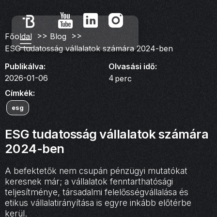
>>
>>
Főoldal
Blog
ESG tudatosság vállalatok számára 2024-ben
Publikálva:
Olvasási idő:
2026-01-06
4
perc
Címkék:
esg
ESG tudatosság vállalatok számára
2024-ben
A befektetők nem csupán pénzügyi mutatókat
keresnek már; a vállalatok fenntarthatósági
teljesítménye, társadalmi felelősségvállalása és
etikus vállalatirányítása is egyre inkább előtérbe
kerül.