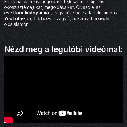
Erre kínálok nekik megoldást, fejlesztem a digitális
ökoszisztémájukat, megoldásaikat. Olvasd el az
esettanulmányaimat
, vagy nézz bele a tartalmaimba a
YouTube
-on,
TikTok
-on vagy írj nekem a
LinkedIn
oldalalamon!
Nézd meg a legutóbi videómat: