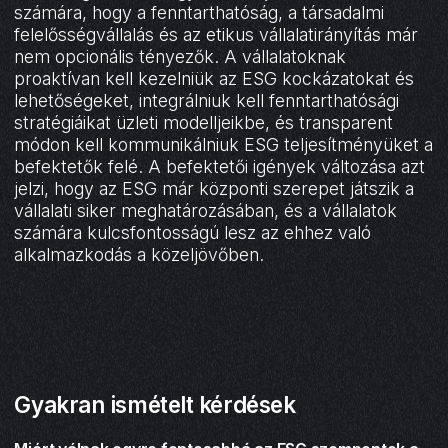
számára, hogy a fenntarthatóság, a társadalmi
felelősségvállalás és az etikus vállalatirányítás már
nem opcionális tényezők. A vállalatoknak
proaktívan kell kezelniük az ESG kockázatokat és
lehetőségeket, integrálniuk kell fenntarthatósági
stratégiáikat üzleti modelljeikbe, és transparent
módon kell kommunikálniuk ESG teljesítményüket a
befektetők felé. A befektetői igények változása azt
jelzi, hogy az ESG már központi szerepet játszik a
vállalati siker meghatározásában, és a vállalatok
számára kulcsfontosságú lesz az ehhez való
alkalmazkodás a közeljövőben.
Gyakran ismételt kérdések