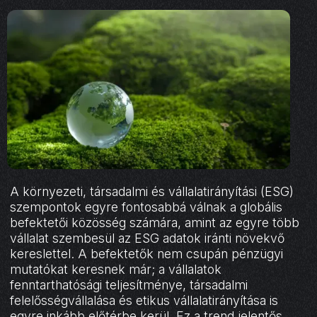
A környezeti, társadalmi és vállalatirányítási (ESG)
szempontok egyre fontosabbá válnak a globális
befektetői közösség számára, amint az egyre több
vállalat szembesül az ESG adatok iránti növekvő
kereslettel. A befektetők nem csupán pénzügyi
mutatókat keresnek már; a vállalatok
fenntarthatósági teljesítménye, társadalmi
felelősségvállalása és etikus vállalatirányítása is
egyre inkább előtérbe kerül. Ez a trend jelentős