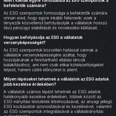
Miért válnak egyre fontosabbá az ESG szempontok a
befektetők számára?
Az ESG szempontok fontossága a befektetők számára
onnan ered, hogy egyre inkább felismerik: ezek a
tényezők közvetlenül befolyásolják a vállalatok hosszú
távú pénzügyi stabilitását és növekedési kilátásait.
Hogyan befolyásolja az ESG a vállalatok
versenyképességét?
Az ESG szempontok közvetlen hatással vannak a
vállalatok versenyképességére azáltal, hogy
hozzájárulnak a fenntartható ellátási láncok
kialakításához, ami nem csak etikai kötelezettségeket
teljesít, hanem üzleti előnyöket is jelent.
Milyen lépéseket tehetnek a vállalatok az ESG adatok
jobb kezelése érdekében?
A vállalatok számos lépést tehetnek az ESG adatok
hatékonyabb kezelése érdekében, többek között az
ESG-irányítási testületek létrehozásával, az anyagi jellegű
ESG kockázatok azonosításával és kezelésével, valamint
az ESG szempontok integrálásával a vállalatirányítási