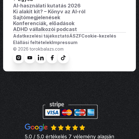
AI-használati kutatás 2026
Ki alakit kit? – Könyv az AI-ról
Sajtómegjelenések
Konferenciák, előadások
ADHD vállalkozói podcast
Adatkezelési tájékoztató
ÁSZF
Cookie-kezelés
Elállási feltételek
Impressum
© 2026 torokbalazs.com
5.0 / 5.0 értékelés 7 vélemény alapján