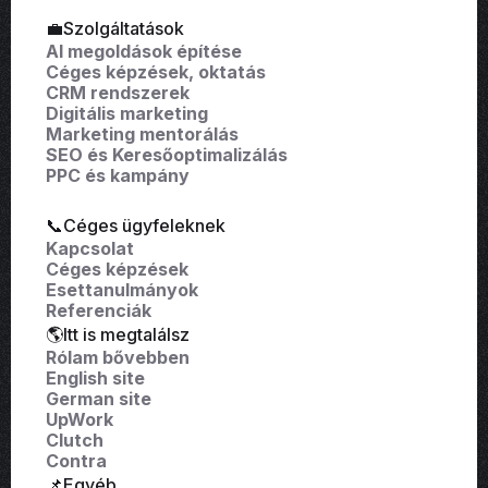
💼Szolgáltatások
AI megoldások építése
Céges képzések, oktatás
CRM rendszerek
Digitális marketing
Marketing mentorálás
SEO és Keresőoptimalizálás
PPC és kampány
📞Céges ügyfeleknek
Kapcsolat
Céges képzések
Esettanulmányok
Referenciák
🌎Itt is megtalálsz
Rólam bővebben
English site
German site
UpWork
Clutch
Contra
📌Egyéb