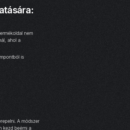
atására:
 termékoldal nem
ál, ahol a
empontból is
zerepelni. A módszer
n kezd beérni a