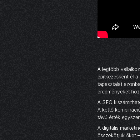
A legtöbb vállalko
építkezésként él a
tapasztalat azonba
eredményeket hoz, 
A SEO kiszámítható
A kettő kombinációj
távú érték egyszer
A digitális market
összekötjük őket 