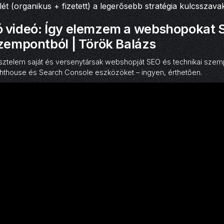
lét (organikus + fizetett) a legerősebb stratégia kulcsszava
 videó: Így elemzem a webshopokat 
szempontból | Török Balázs
ztelem saját és versenytársak webshopját SEO és technikai szemp
hthouse és Search Console eszközöket – ingyen, érthetően.