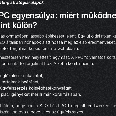
eting stratégiai alapok
PC egyensúlya: miért működne
int külön?
lás önmagában lassabb építkezést jelent. Egy új oldal ritkán k
 SEO általában hónapok alatt hozza meg az első eredményeket
ptól forgalmat képes terelni a weboldalra.
mészetesen nem helyettesíti egymást. A PPC folyamatos költs
 önfenntartó forgalmat hoz. A kettő kombinációja:
egtérülési kockázatot,
j tartalmak beérését,
az ügyfélszerzés költséghatékonyságát,
s piaci igényeket mérni már korai fázisban.
t látom, hogy ahol a SEO-t és PPC-t integrált rendszerként kez
iszámíthatóvá a bevétel és az ügyfélszerzés.