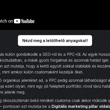
Nézd meg a letölthető anyagokat!
zás külön gondolkodik a SEO-ról és a PPC-ről. Az egyik hossz
 köztudatban, a másik gyors forgalmat és azonnali hatást ígér
n azt mutatja, hogy a kettő együtt sokkal stabilabb és kiszámí
mint amikor külön csatornaként kezeljük őket.
 organikus jelenlétet ad, a PPC pedig azonnali láthatóságot é
a ezért olyan, mint egy jól felépített portfólió: rövid távú ha
re jelenik meg.
ing ökoszisztémán belül mindkét csatorna csak akkor működik i
— pontosan ezt mutatja be a
Digitális marketing pillar olda