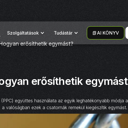
Szolgáltatások
Tudástár
📗AI KÖNYV
s
Hogyan erősíthetik egymást?
ogyan erősíthetik egymást
ek (PPC) együttes használata az egyik leghatékonyabb módja 
tt, a valóságban ezek a csatornák remekül kiegészítik egymást.