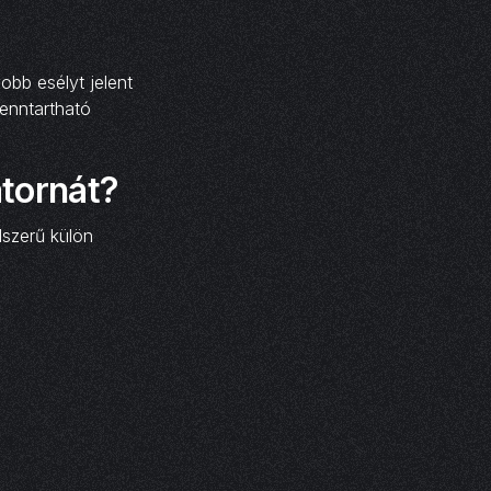
obb esélyt jelent
fenntartható
atornát?
lszerű külön