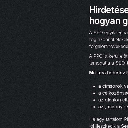
Hirdetés
hogyan g
A SEO egyik legnag
fog azonnal előkel
forgalomnövekedés
A PPC itt kerül el
támogatja a SEO-t
Mit tesztelhetsz 
a címsorok va
a célközönség
az oldalon elt
azt, mennyire
Ha egy tartalom PPC
jól illeszkedik a
Se