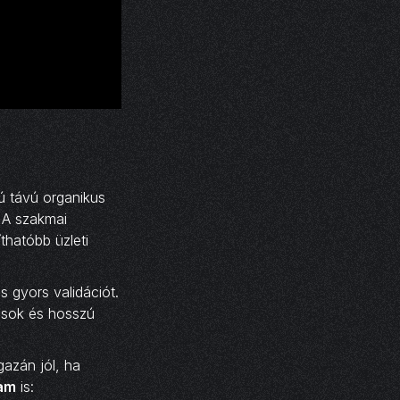
ú távú organikus
. A szakmai
thatóbb üzleti
s gyors validációt.
tások és hosszú
gazán jól, ha
lam
is: