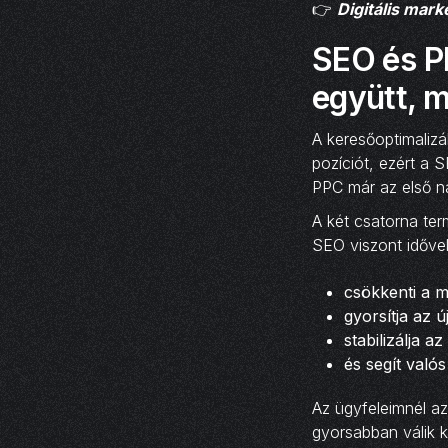
👉
Digitális mark
SEO és P
együtt, m
A keresőoptimalizá
pozíciót, ezért a
PPC már az első na
A két csatorna ter
SEO viszont idővel
csökkenti a m
gyorsítja az ú
stabilizálja 
és segít való
Az ügyfeleimnél az
gyorsabban válik k