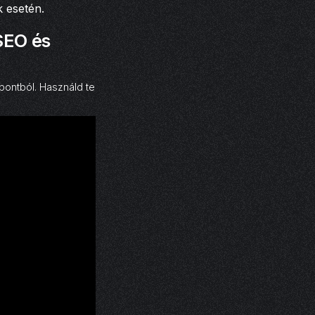
k esetén.
SEO és
ontból. Használd te