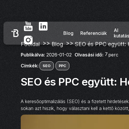
AI
Blog
Referenciák
kutatá
>>
>>
Főoldal
Blog
SEO és PPC együtt: 
7
Olvasási idő:
perc
Publikálva:
2026-01-02
Címkék:
SEO
PPC
SEO és PPC együtt: H
A keresőoptimalizálás (SEO) és a fizetett hirdetés
sokan azt hiszik, hogy választani kell a kettő közö