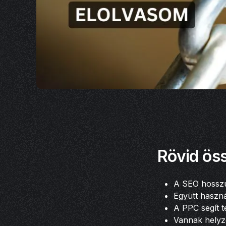
Rövid öss
A SEO hosszú 
Együtt haszná
A PPC segít te
Vannak helyze