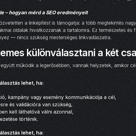
le – hogyan mérd a SEO eredményeit
özvetetten a linképítést is támogatja: a több megtekintés nagy
kmai oldalak hivatkozzanak a tartalomra. Ez természetes és 
nyez — nincs szükség mesterséges linkvadászatra.
emes különválasztani a két cs
a együtt működik a legerősebben, vannak helyzetek, amikor cé
lasztás lehet, ha:
ció, kampány vagy esemény kommunikációja a cél,
ésre és validációra van szükség,
en kell láthatóvá válni azonnal,
ezetése történik.
lasztás lehet, ha: