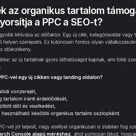
ek az organikus tartalom támog
yorsítja a PPC a SEO-t?
yobb kihívása az időfaktor. Egy új cikk, kategóriaoldal vagy
ő helyen szerepelni. Ez különösen fontos olyan vállalkozásokn
 időérzékeny.
őtérbe: az új tartalmak gyors láthatóságot kapnak, ami több sz
.
PPC-vel egy új cikken vagy landing oldalon?
lódi vonzerejét,
 tartalom iránti érdeklődését,
öltött időt és viselkedést,
 használható későbbi organikus tartalmi oszlopként.
-vel jól teljesít, nagy eséllyel organikusan is stabilan fog s
arch Console alapú méréshez
, ahol pontosan látod, hogya