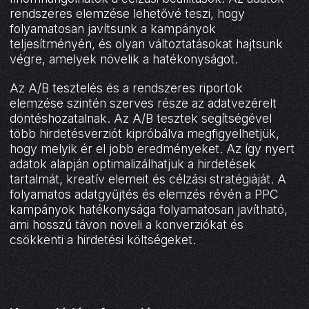
rendszeres elemzése lehetővé teszi, hogy
folyamatosan javítsunk a kampányok
teljesítményén, és olyan változtatásokat hajtsunk
végre, amelyek növelik a hatékonyságot.
Az A/B tesztelés és a rendszeres riportok
elemzése szintén szerves része az adatvezérelt
döntéshozatalnak. Az A/B tesztek segítségével
több hirdetésverziót kipróbálva megfigyelhetjük,
hogy melyik ér el jobb eredményeket. Az így nyert
adatok alapján optimalizálhatjuk a hirdetések
tartalmát, kreatív elemeit és célzási stratégiáját. A
folyamatos adatgyűjtés és elemzés révén a PPC
kampányok hatékonysága folyamatosan javítható,
ami hosszú távon növeli a konverziókat és
csökkenti a hirdetési költségeket.