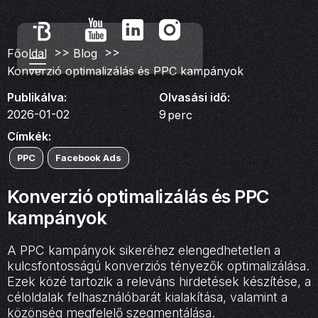
>>
>>
Főoldal
Blog
Konverzió optimalizálás és PPC kampányok
Publikálva:
Olvasási idő:
2026-01-02
9
perc
Címkék:
PPC
Facebook Ads
Konverzió optimalizálás és PPC
kampányok
A PPC kampányok sikeréhez elengedhetetlen a
kulcsfontosságú konverziós tényezők optimalizálása.
Ezek közé tartozik a releváns hirdetések készítése, a
céloldalak felhasználóbarát kialakítása, valamint a
közönség megfelelő szegmentálása.