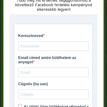
Tudd meg mit érdemes végiggondolnod a
következő Facebook hirdetési kampányod
sikeresebb legyen!