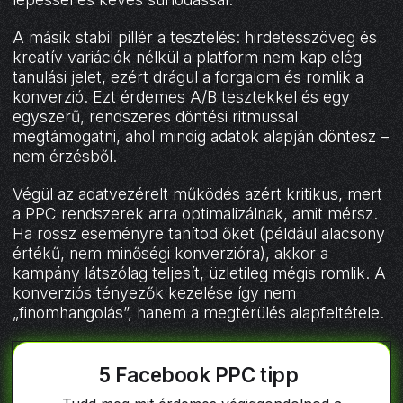
A másik stabil pillér a tesztelés: hirdetésszöveg és
kreatív variációk nélkül a platform nem kap elég
tanulási jelet, ezért drágul a forgalom és romlik a
konverzió. Ezt érdemes A/B tesztekkel és egy
egyszerű, rendszeres döntési ritmussal
megtámogatni, ahol mindig adatok alapján döntesz –
nem érzésből.
Végül az adatvezérelt működés azért kritikus, mert
a PPC rendszerek arra optimalizálnak, amit mérsz.
Ha rossz eseményre tanítod őket (például alacsony
értékű, nem minőségi konverzióra), akkor a
kampány látszólag teljesít, üzletileg mégis romlik. A
konverziós tényezők kezelése így nem
„finomhangolás”, hanem a megtérülés alapfeltétele.
5 Facebook PPC tipp