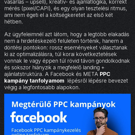
vásárlás – upsell), kreatív- és ajánlatlogika, korrekt
mérés (pixel/CAPI), és egy olyan tesztelési ritmus,
ami nem égeti el a költségkeretet az első két
hétben.
Az ügyfeleimnél azt látom, hogy a legtöbb elakadás
nem a hirdetéskezelő felületen történik, hanem a
döntési pontokon: rossz eseményeket választanak
ki az optimalizálásra, túl korai következtetések
vonnak le vagy éppen túl rövid távon gondolkodnak
és sokszor hiányzik a megfelelő landing +
ajánlatstruktúra. A Facebook és META
PPC
kampány tanfolyamom
lépésről lépésre bevezet
végig a legfontosabb alapokon.