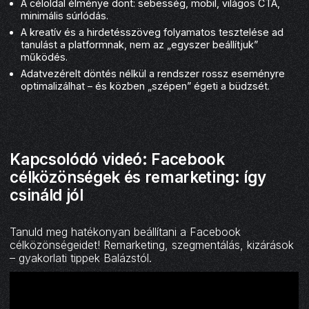
A céloldal élménye dönt: sebesség, mobil, világos CTA,
minimális súrlódás.
A kreatív és a hirdetésszöveg folyamatos tesztelése ad
tanulást a platformnak, nem az „egyszer beállítjuk”
működés.
Adatvezérelt döntés nélkül a rendszer rossz eseményre
optimalizálhat – és közben „szépen” égeti a büdzsét.
Kapcsolódó videó: Facebook
célközönségek és remarketing: így
csináld jól
Tanuld meg hatékonyan beállítani a Facebook
célközönségeidet! Remarketing, szegmentálás, kizárások
– gyakorlati tippek Balázstól.