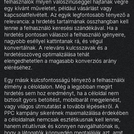
felhasználók milyen valószínűséggel hajtanak végre
egy kívánt műveletet, például vásárlást vagy
kapcsolatfelvételt. Az egyik legfontosabb tényező a
relevancia: a hirdetés tartalmának összhangban kell
lennie a felhasználó keresési szándékával. Ha a
hirdetés pontosan válaszol a felhasználó igényeire,
nagyobb eséllyel kattintanak rá, és végül
konvertálnak. A releváns kulcsszavak és a
hirdetésszöveg optimalizálása tehát
elengedhetetlen a magasabb konverziós arány
eléréséhez.
Egy másik kulcsfontosságú tényező a felhasználói
élmény a céloldalon. Még a legjobban megírt
hirdetés sem hoz eredményt, ha a céloldal nem
biztosít gyors betöltést, mobilbarát megjelenést,
vagy világos útmutatást a további lépésekről. A
PPC kampány sikerének maximalizálása érdekében
a céloldalnak nemcsak esztétikusnak kell lennie,
hanem intuitívnak és könnyen navigálhatónak is,
hogy a látogatók könnyedén megtalálják azt, amit