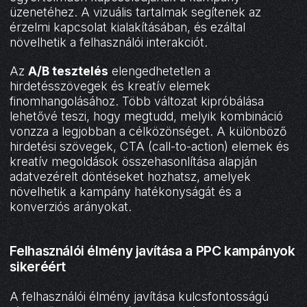
üzenetéhez. A vizuális tartalmak segítenek az
érzelmi kapcsolat kialakításában, és ezáltal
növelhetik a felhasználói interakciót.
Az
A/B tesztelés
elengedhetetlen a
hirdetésszövegek és kreatív elemek
finomhangolásához. Több változat kipróbálása
lehetővé teszi, hogy megtudd, melyik kombináció
vonzza a legjobban a célközönséget. A különböző
hirdetési szövegek, CTA (call-to-action) elemek és
kreatív megoldások összehasonlítása alapján
adatvezérelt döntéseket hozhatsz, amelyek
növelhetik a kampány hatékonyságát és a
konverziós arányokat.
Felhasználói élmény javítása a PPC kampányok
sikeréért
A felhasználói élmény javítása kulcsfontosságú