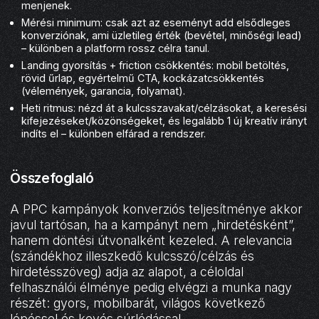
menjenek.
Mérési minimum: csak azt az eseményt add elsődleges
konverziónak, ami üzletileg érték (bevétel, minőségi lead)
– különben a platform rossz célra tanul.
Landing gyorsítás + friction csökkentés: mobil betöltés,
rövid űrlap, egyértelmű CTA, kockázatcsökkentés
(vélemények, garancia, folyamat).
Heti ritmus: nézd át a kulcsszavakat/célzásokat, a keresési
kifejezéseket/közönségeket, és legalább 1 új kreatív irányt
indíts el – különben elfárad a rendszer.
Összefoglaló
A PPC kampányok konverziós teljesítménye akkor
javul tartósan, ha a kampányt nem „hirdetésként”,
hanem döntési útvonalként kezeled. A relevancia
(szándékhoz illeszkedő kulcsszó/célzás és
hirdetésszöveg) adja az alapot, a céloldal
felhasználói élménye pedig elvégzi a munka nagy
részét: gyors, mobilbarát, világos következő
lépéssel és kevés súrlódással.