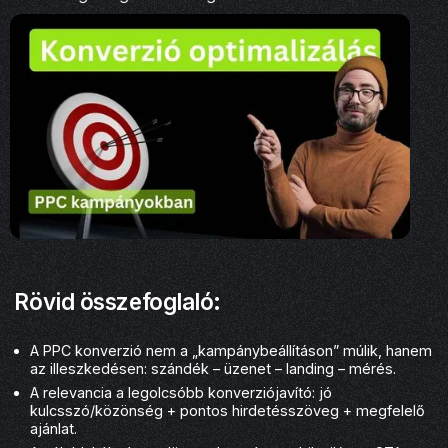
Rövid összefoglaló:
A PPC konverzió nem a „kampánybeállításon” múlik, hanem
az illeszkedésen: szándék – üzenet – landing – mérés.
A relevancia a legolcsóbb konverziójavító: jó
kulcsszó/közönség + pontos hirdetésszöveg + megfelelő
ajánlat.