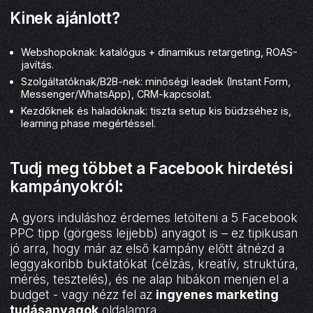
Kinek ajánlott?
Webshopoknak: katalógus + dinamikus retargeting, ROAS-
javítás.
Szolgáltatóknak/B2B-nek: minőségi leadek (Instant Form,
Messenger/WhatsApp), CRM-kapcsolat.
Kezdőknek és haladóknak: tiszta setup kis büdzséhez is,
learning phase megértéssel.
Tudj meg többet a Facebook hirdetési
kampányokról:
A gyors induláshoz érdemes letölteni a 5 Facebook
PPC tipp (görgess lejjebb) anyagot is – ez tipikusan
jó arra, hogy már az első kampány előtt átnézd a
leggyakoribb buktatókat (célzás, kreatív, struktúra,
mérés, tesztelés), és ne alap hibákon menjen el a
budget - vagy nézz fel az
ingyenes marketing
tudásanyagok
oldalamra.