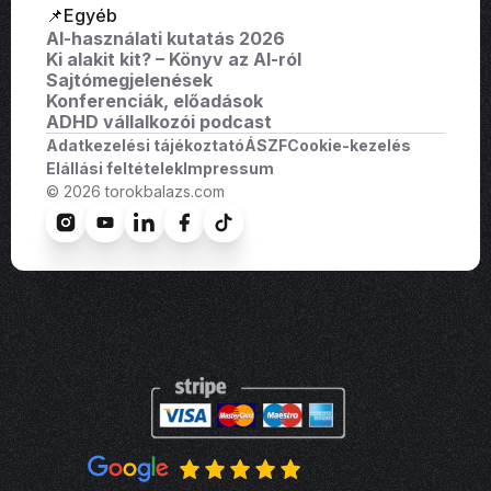
📌Egyéb
AI-használati kutatás 2026
Ki alakit kit? – Könyv az AI-ról
Sajtómegjelenések
Konferenciák, előadások
ADHD vállalkozói podcast
Adatkezelési tájékoztató
ÁSZF
Cookie-kezelés
Elállási feltételek
Impressum
© 2026 torokbalazs.com