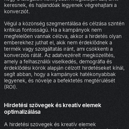
keresnek, és hajlandóak legyenek végrehajtani a
konverziót.
Végül a közönség szegmentálása és célzása szintén
kritikus fontosságú. Ha a kampányok nem
megfelelően vannak célzva, akkor a hirdetés olyan
emberekhez juthat el, akik nem érdeklődnek a
termék vagy szolgáltatás iránt, ami csökkenti a
konverziós rátát. Az adatvezérelt megközelítés,
amely a felhasználói viselkedés, demográfia és
érdeklődési körök alapján célzott hirdetéseket kínál,
segít abban, hogy a kampányok hatékonyabbak
legyenek, és növelje a befektetés megtérülését
(ROI).
Hirdetési szövegek és kreatív elemek
optimalizálása
A hirdetési szövegek és kreatív elemek