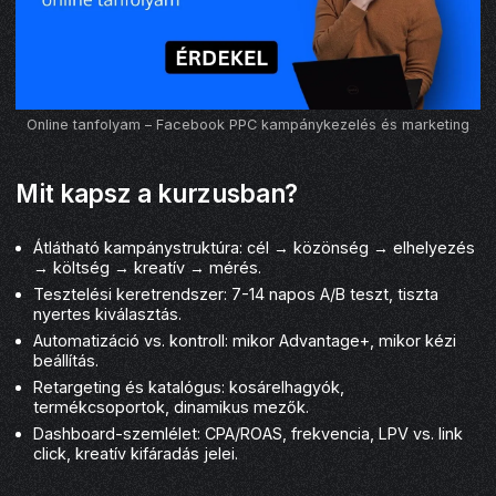
Online tanfolyam – Facebook PPC kampánykezelés és marketing
Mit kapsz a kurzusban?
Átlátható kampánystruktúra: cél → közönség → elhelyezés
→ költség → kreatív → mérés.
Tesztelési keretrendszer: 7-14 napos A/B teszt, tiszta
nyertes kiválasztás.
Automatizáció vs. kontroll: mikor Advantage+, mikor kézi
beállítás.
Retargeting és katalógus: kosárelhagyók,
termékcsoportok, dinamikus mezők.
Dashboard-szemlélet: CPA/ROAS, frekvencia, LPV vs. link
click, kreatív kifáradás jelei.