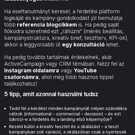
Ha esettanulmányt keresel, a hirdetési platform
logikáját és kampány-gondolkodást jól bemutatja
több
referencia blogcikkem
is. Ha pedig saját
fiókodra szeretnéd ezt „ráhúzni” (mérés beállítás,
kampánystruktúra, kreatív brief, tesztterv, KPI-ok),
akkor a leggyorsabb út
egy konzultáció
lehet.
Ha pedig további tartalmak érdekelnek, akár
ActiveCampaign vagy CRM témában. Nézz fel az
Instagram oldalamra
vagy
YouTube
csatornámra
, ahol még több hasznos tippel
találkozhatsz!
5 tipp, amit azonnal használni tudsz
Tedd fel a kérdést minden kampánynál: milyen szándékra
célzok (informational – commercial – decision) – és ezt
tükrözi-e a hirdetés és a landing első képernyője?
Kezeld külön a kreatív tesztet és a skálázást – a teszt
kampányban sok variáció, a skálázóban csak a nyertesek