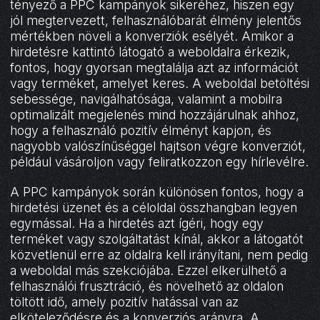
tényező a PPC kampányok sikeréhez, hiszen egy
jól megtervezett, felhasználóbarát élmény jelentős
mértékben növeli a konverziók esélyét. Amikor a
hirdetésre kattintó látogató a weboldalra érkezik,
fontos, hogy gyorsan megtalálja azt az információt
vagy terméket, amelyet keres. A weboldal betöltési
sebessége, navigálhatósága, valamint a mobilra
optimalizált megjelenés mind hozzájárulnak ahhoz,
hogy a felhasználó pozitív élményt kapjon, és
nagyobb valószínűséggel hajtson végre konverziót,
például vásároljon vagy feliratkozzon egy hírlevélre.
A PPC kampányok során különösen fontos, hogy a
hirdetési üzenet és a céloldal összhangban legyen
egymással. Ha a hirdetés azt ígéri, hogy egy
terméket vagy szolgáltatást kínál, akkor a látogatót
közvetlenül erre az oldalra kell irányítani, nem pedig
a weboldal más szekciójába. Ezzel elkerülhető a
felhasználói frusztráció, és növelhető az oldalon
töltött idő, amely pozitív hatással van az
elköteleződésre és a konverziós arányra. A