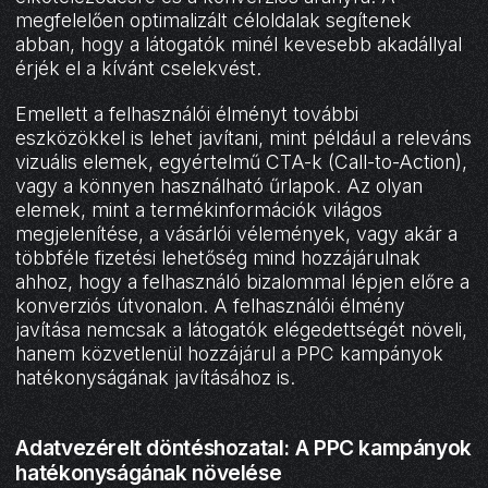
megfelelően optimalizált céloldalak segítenek
abban, hogy a látogatók minél kevesebb akadállyal
érjék el a kívánt cselekvést.
Emellett a felhasználói élményt további
eszközökkel is lehet javítani, mint például a releváns
vizuális elemek, egyértelmű CTA-k (Call-to-Action),
vagy a könnyen használható űrlapok. Az olyan
elemek, mint a termékinformációk világos
megjelenítése, a vásárlói vélemények, vagy akár a
többféle fizetési lehetőség mind hozzájárulnak
ahhoz, hogy a felhasználó bizalommal lépjen előre a
konverziós útvonalon. A felhasználói élmény
javítása nemcsak a látogatók elégedettségét növeli,
hanem közvetlenül hozzájárul a PPC kampányok
hatékonyságának javításához is.
Adatvezérelt döntéshozatal: A PPC kampányok
hatékonyságának növelése