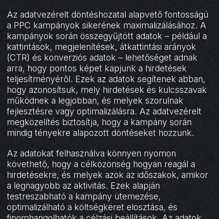
Az adatvezérelt döntéshozatal alapvető fontosságú
a PPC kampányok sikerének maximalizálásához. A
kampányok során összegyűjtött adatok – például a
kattintások, megjelenítések, átkattintási arányok
(CTR) és konverziós adatok – lehetőséget adnak
arra, hogy pontos képet kapjunk a hirdetések
teljesítményéről. Ezek az adatok segítenek abban,
hogy azonosítsuk, mely hirdetések és kulcsszavak
működnek a legjobban, és melyek szorulnak
fejlesztésre vagy optimalizálásra. Az adatvezérelt
megközelítés biztosítja, hogy a kampány során
mindig tényekre alapozott döntéseket hozzunk.
Az adatokat felhasználva könnyen nyomon
követhető, hogy a célközönség hogyan reagál a
hirdetésekre, és melyek azok az időszakok, amikor
a legnagyobb az aktivitás. Ezek alapján
testreszabható a kampány ütemezése,
optimalizálható a költségkeret elosztása, és
finomhangolhatók a célzási beállítások. Az adatok