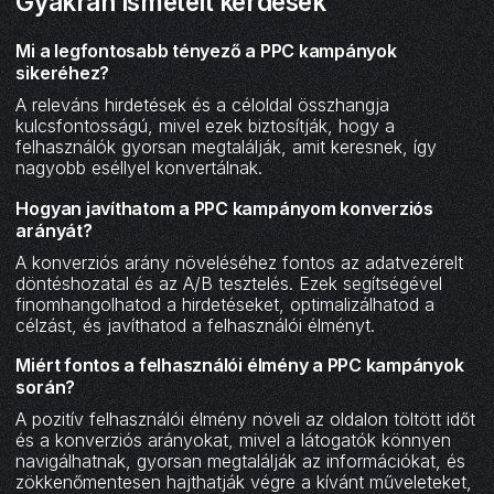
Gyakran ismételt kérdések
Mi a legfontosabb tényező a PPC kampányok
sikeréhez?
A releváns hirdetések és a céloldal összhangja
kulcsfontosságú, mivel ezek biztosítják, hogy a
felhasználók gyorsan megtalálják, amit keresnek, így
nagyobb eséllyel konvertálnak.
Hogyan javíthatom a PPC kampányom konverziós
arányát?
A konverziós arány növeléséhez fontos az adatvezérelt
döntéshozatal és az A/B tesztelés. Ezek segítségével
finomhangolhatod a hirdetéseket, optimalizálhatod a
célzást, és javíthatod a felhasználói élményt.
Miért fontos a felhasználói élmény a PPC kampányok
során?
A pozitív felhasználói élmény növeli az oldalon töltött időt
és a konverziós arányokat, mivel a látogatók könnyen
navigálhatnak, gyorsan megtalálják az információkat, és
zökkenőmentesen hajthatják végre a kívánt műveleteket,