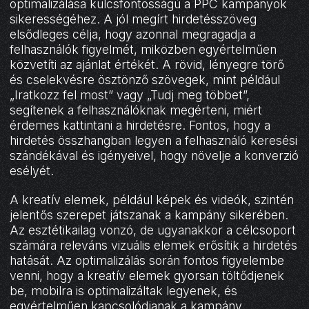
optimalizálása kulcsfontosságú a PPC kampányok
sikerességéhez. A jól megírt hirdetésszöveg
elsődleges célja, hogy azonnal megragadja a
felhasználók figyelmét, miközben egyértelműen
közvetíti az ajánlat értékét. A rövid, lényegre törő
és cselekvésre ösztönző szövegek, mint például
„Iratkozz fel most” vagy „Tudj meg többet”,
segítenek a felhasználóknak megérteni, miért
érdemes kattintani a hirdetésre. Fontos, hogy a
hirdetés összhangban legyen a felhasználó keresési
szándékával és igényeivel, hogy növelje a konverzió
esélyét.
A kreatív elemek, például képek és videók, szintén
jelentős szerepet játszanak a kampány sikerében.
Az esztétikailag vonzó, de ugyanakkor a célcsoport
számára releváns vizuális elemek erősítik a hirdetés
hatását. Az optimalizálás során fontos figyelembe
venni, hogy a kreatív elemek gyorsan töltődjenek
be, mobilra is optimalizáltak legyenek, és
egyértelműen kapcsolódjanak a kampány