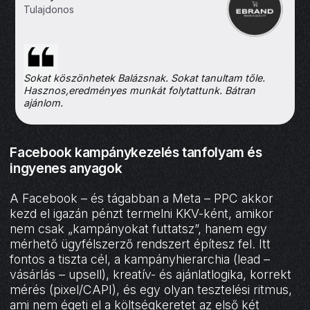
Tulajdonos
Sokat köszönhetek Balázsnak. Sokat tanultam tőle.
Hasznos,eredményes munkát folytattunk. Bátran
ajánlom.
Facebook kampánykezelés tanfolyam és
ingyenes anyagok
A Facebook – és tágabban a Meta – PPC akkor
kezd el igazán pénzt termelni KKV-ként, amikor
nem csak „kampányokat futtatsz”, hanem egy
mérhető ügyfélszerző rendszert építesz fel. Itt
fontos a tiszta cél, a kampányhierarchia (lead –
vásárlás – upsell), kreatív- és ajánlatlogika, korrekt
mérés (pixel/CAPI), és egy olyan tesztelési ritmus,
ami nem égeti el a költségkeretet az első két