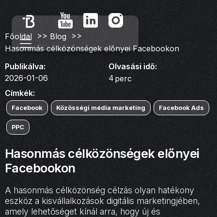
>>
>>
Főoldal
Blog
Hasonmás célközönségek előnyei Facebookon
Publikálva:
Olvasási idő:
2026-01-06
4
perc
Címkék:
Facebook
Közösségi média marketing
Facebook Ads
PPC
Hasonmás célközönségek előnyei
Facebookon
A hasonmás célközönség célzás olyan hatékony
eszköz a kisvállalkozások digitális marketingjében,
amely lehetőséget kínál arra, hogy új és