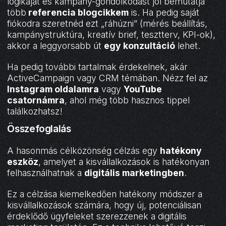
logikáját és kampány-gondolkodást jól bemutatja
több
referencia blogcikkem
is. Ha pedig saját
fiókodra szeretnéd ezt „ráhúzni” (mérés beállítás,
kampánystruktúra, kreatív brief, tesztterv, KPI-ok),
akkor a leggyorsabb út
egy konzultáció
lehet.
Ha pedig további tartalmak érdekelnek, akár
ActiveCampaign vagy CRM témában. Nézz fel az
Instagram oldalamra
vagy
YouTube
csatornámra
, ahol még több hasznos tippel
találkozhatsz!
Összefoglalás
A hasonmás célközönség célzás egy
hatékony
eszköz
, amelyet a kisvállalkozások is hatékonyan
felhasználhatnak a
digitális marketingben
.
Ez a célzása kiemelkedően hatékony módszer a
kisvállalkozások számára, hogy új, potenciálisan
érdeklődő ügyfeleket szerezzenek a digitális