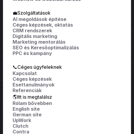
💼Szolgáltatások
AI megoldások építése
Céges képzések, oktatás
CRM rendszerek
Digitális marketing
Marketing mentorálás
SEO és Keresőoptimalizálás
PPC és kampány
📞Céges ügyfeleknek
Kapcsolat
Céges képzések
Esettanulmányok
Referenciák
🌎Itt is megtalálsz
Rólam bővebben
English site
German site
UpWork
Clutch
Contra