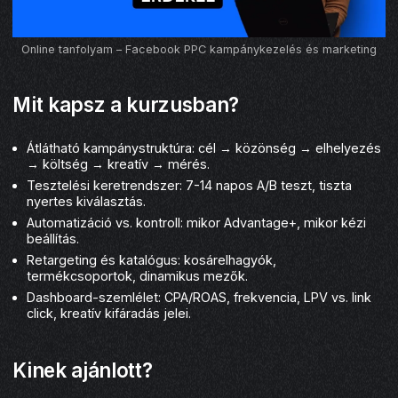
Online tanfolyam – Facebook PPC kampánykezelés és marketing
Mit kapsz a kurzusban?
Átlátható kampánystruktúra: cél → közönség → elhelyezés
→ költség → kreatív → mérés.
Tesztelési keretrendszer: 7-14 napos A/B teszt, tiszta
nyertes kiválasztás.
Automatizáció vs. kontroll: mikor Advantage+, mikor kézi
beállítás.
Retargeting és katalógus: kosárelhagyók,
termékcsoportok, dinamikus mezők.
Dashboard-szemlélet: CPA/ROAS, frekvencia, LPV vs. link
click, kreatív kifáradás jelei.
Kinek ajánlott?