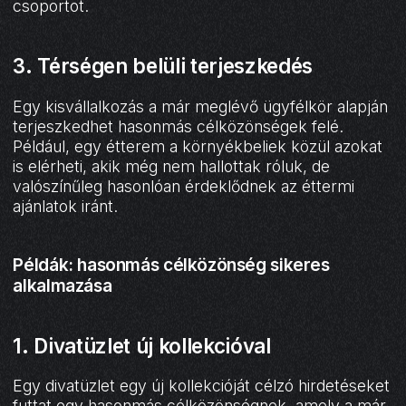
csoportot.
3. Térségen belüli terjeszkedés
Egy kisvállalkozás a már meglévő ügyfélkör alapján
terjeszkedhet hasonmás célközönségek felé.
Például, egy étterem a környékbeliek közül azokat
is elérheti, akik még nem hallottak róluk, de
valószínűleg hasonlóan érdeklődnek az éttermi
ajánlatok iránt.
Példák: hasonmás célközönség sikeres
alkalmazása
1. Divatüzlet új kollekcióval
Egy divatüzlet egy új kollekcióját célzó hirdetéseket
futtat egy hasonmás célközönségnek, amely a már