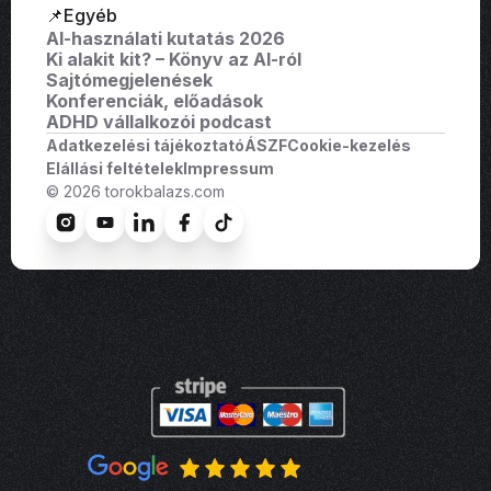
📌Egyéb
AI-használati kutatás 2026
Ki alakit kit? – Könyv az AI-ról
Sajtómegjelenések
Konferenciák, előadások
ADHD vállalkozói podcast
Adatkezelési tájékoztató
ÁSZF
Cookie-kezelés
Elállási feltételek
Impressum
© 2026 torokbalazs.com