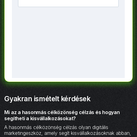
Gyakran ismételt kérdések
Mi az a hasonmás célközönség célzás és hogyan
segítheti a kisvállalkozásokat?
A hasonmás célközönség célzás olyan digitális
marketingeszköz, amely segít kisvállalkozásoknak abban,