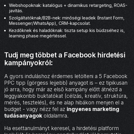
Webshopoknak: katalógus + dinamikus retargeting, ROAS-
javítás.
Szolgáltatóknak/B2B-nek: minőségi leadek (Instant Form,
Messenger/WhatsApp), CRM-kapcsolat.
Kezdőknek és haladóknak: tiszta setup kis büdzséhez is,
learning phase megértéssel.
Tudj meg többet a Facebook hirdetési
kampányokról:
A gyors induláshoz érdemes letölteni a 5 Facebook
PPC tipp (görgess lejjebb) anyagot is – ez tipikusan
jó arra, hogy már az első kampány előtt átnézd a
leggyakoribb buktatókat (célzás, kreatív, struktúra,
mérés, tesztelés), és ne alap hibákon menjen el a
budget - vagy nézz fel az
ingyenes marketing
tudásanyagok
oldalamra.
Ha esettanulmányt keresel, a hirdetési platform