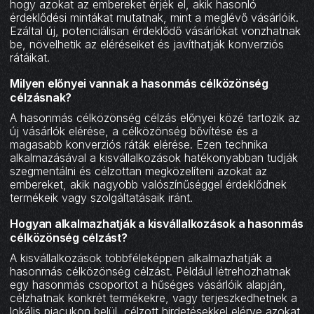
hogy azokat az embereket érjék el, akik hasonló
érdeklődési mintákat mutatnak, mint a meglévő vásárlóik.
Ezáltal új, potenciálisan érdeklődő vásárlókat vonzhatnak
be, növelhetik az eléréseiket és javíthatják konverziós
rátáikat.
Milyen előnyei vannak a hasonmás célközönség
célzásnak?
A hasonmás célközönség célzás előnyei közé tartozik az
új vásárlók elérése, a célközönség bővítése és a
magasabb konverziós ráták elérése. Ezen technika
alkalmazásával a kisvállalkozások hatékonyabban tudják
szegmentálni és célzottan megközelíteni azokat az
embereket, akik nagyobb valószínűséggel érdeklődnek
termékeik vagy szolgáltatásaik iránt.
Hogyan alkalmazhatják a kisvállalkozások a hasonmás
célközönség célzást?
A kisvállalkozások többféleképpen alkalmazhatják a
hasonmás célközönség célzást. Például létrehozhatnak
egy hasonmás csoportot a hűséges vásárlóik alapján,
célzhatnak konkrét termékekre, vagy terjeszkedhetnek a
lokális piacukon belül, célzott hirdetésekkel elérve azokat,