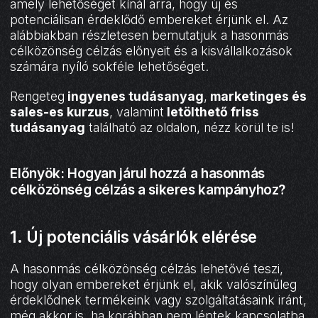
amely lehetőséget kínál arra, hogy új és
potenciálisan érdeklődő embereket érjünk el. Az
alábbiakban részletesen bemutatjuk a hasonmás
célközönség célzás előnyeit és a kisvállalkozások
számára nyíló sokféle lehetőséget.
Rengeteg
ingyenes tudásanyag
,
marketinges és
sales-es kurzus
, valamint
letölthető friss
tudásanyag
található az oldalon, nézz körül te is!
Előnyök: Hogyan járul hozzá a hasonmás
célközönség célzás a sikeres kampányhoz?
1. Új potenciális vásárlók elérése
A hasonmás célközönség célzás lehetővé teszi,
hogy olyan embereket érjünk el, akik valószínűleg
érdeklődnek termékeink vagy szolgáltatásaink iránt,
még akkor is, ha korábban nem léptek kapcsolatba