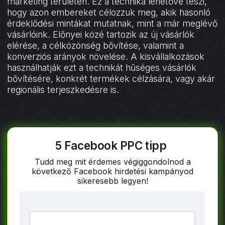
marketing területén. Ez a technika lehetővé teszi,
hogy azon embereket célozzuk meg, akik hasonló
érdeklődési mintákat mutatnak, mint a már meglévő
vásárlóink. Előnyei közé tartozik az új vásárlók
elérése, a célközönség bővítése, valamint a
konverziós arányok növelése. A kisvállalkozások
használhatják ezt a technikát hűséges vásárlók
bővítésére, konkrét termékek célzására, vagy akár
regionális terjeszkedésre is.
5 Facebook PPC tipp
Tudd meg mit érdemes végiggondolnod a
következő Facebook hirdetési kampányod
sikeresebb legyen!