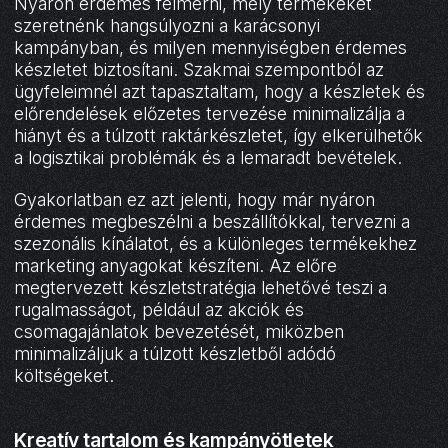
Nyáron érdemes felmérni, mely termékeket
szeretnénk hangsúlyozni a karácsonyi
kampányban, és milyen mennyiségben érdemes
készletet biztosítani. Szakmai szempontból az
ügyfeleimnél azt tapasztaltam, hogy a készletek és
előrendelések előzetes tervezése minimalizálja a
hiányt és a túlzott raktárkészletet, így elkerülhetők
a logisztikai problémák és a lemaradt bevételek.
Gyakorlatban ez azt jelenti, hogy már nyáron
érdemes megbeszélni a beszállítókkal, tervezni a
szezonális kínálatot, és a különleges termékekhez
marketing anyagokat készíteni. Az előre
megtervezett készletstratégia lehetővé teszi a
rugalmasságot, például az akciók és
csomagajánlatok bevezetését, miközben
minimalizáljuk a túlzott készletből adódó
költségeket.
Kreatív tartalom és kampányötletek