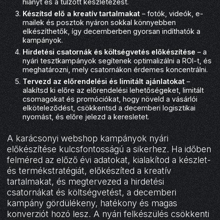
hiányt és a túlzott készletezést.
Készítsd elő a kreatív tartalmakat
– fotók, videók, e-
mailek és posztok nyáron sokkal könnyebben
elkészíthetők, így decemberben gyorsan indíthatók a
kampányok.
Hirdetési csatornák és költségvetés előkészítése
– a
nyári tesztkampányok segítenek optimalizálni a ROI-t, és
meghatározni, mely csatornákon érdemes koncentrálni.
Tervezd az előrendelési és limitált ajánlatokat
–
alakítsd ki előre az előrendelési lehetőségeket, limitált
csomagokat és promóciókat, hogy növeld a vásárlói
elköteleződést, csökkentsd a decemberi logisztikai
nyomást, és előre jelezd a keresletet.
A karácsonyi webshop kampányok nyári
előkészítése kulcsfontosságú a sikerhez. Ha időben
felméred az előző évi adatokat, kialakítod a készlet-
és termékstratégiát, előkészíted a kreatív
tartalmakat, és megtervezed a hirdetési
csatornákat és költségvetést, a decemberi
kampány gördülékeny, hatékony és magas
konverziót hozó lesz. A nyári felkészülés csökkenti