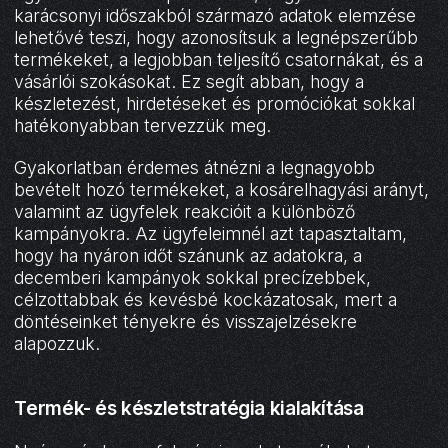
karácsonyi időszakból származó adatok elemzése
lehetővé teszi, hogy azonosítsuk a legnépszerűbb
termékeket, a legjobban teljesítő csatornákat, és a
vásárlói szokásokat. Ez segít abban, hogy a
készletezést, hirdetéseket és promóciókat sokkal
hatékonyabban tervezzük meg.
Gyakorlatban érdemes átnézni a legnagyobb
bevételt hozó termékeket, a kosárelhagyási arányt,
valamint az ügyfelek reakcióit a különböző
kampányokra. Az ügyfeleimnél azt tapasztaltam,
hogy ha nyáron időt szánunk az adatokra, a
decemberi kampányok sokkal precízebbek,
célzottabbak és kevésbé kockázatosak, mert a
döntéseinket tényekre és visszajelzésekre
alapozzuk.
Termék- és készletstratégia kialakítása