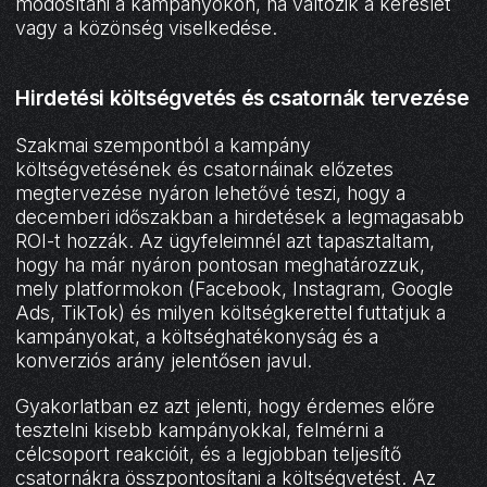
módosítani a kampányokon, ha változik a kereslet
vagy a közönség viselkedése.
Hirdetési költségvetés és csatornák tervezése
Szakmai szempontból a kampány
költségvetésének és csatornáinak előzetes
megtervezése nyáron lehetővé teszi, hogy a
decemberi időszakban a hirdetések a legmagasabb
ROI-t hozzák. Az ügyfeleimnél azt tapasztaltam,
hogy ha már nyáron pontosan meghatározzuk,
mely platformokon (Facebook, Instagram, Google
Ads, TikTok) és milyen költségkerettel futtatjuk a
kampányokat, a költséghatékonyság és a
konverziós arány jelentősen javul.
Gyakorlatban ez azt jelenti, hogy érdemes előre
tesztelni kisebb kampányokkal, felmérni a
célcsoport reakcióit, és a legjobban teljesítő
csatornákra összpontosítani a költségvetést. Az