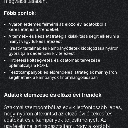
megvalósításában.
Főbb pontok:
Nyáron érdemes felmérni az előző évi adatokból a
keresletet és a trendeket.
A termék- és készletstratégia kialakítása segít elkerülni a
hiányt vagy túlkészletezést.
Kreatív tartalmak és kampányötletek kidolgozása nyáron
gyorsítja a decemberi kivitelezést.
Hirdetési költségvetés és csatornák tervezése
optimalizálja a ROI-t.
Tesztkampányok és előrendelési stratégiák már nyáron
segíthetnek a kampányok finomhangolásában.
Adatok elemzése és előző évi trendek
Szakmai szempontból az egyik legfontosabb lépés,
hogy nyáron áttekintsd az előző évi értékesítési
adatokat és a kampányok teljesítményét. Az
ügyfeleimnél azt tapasztaltam, hogy a korábbi