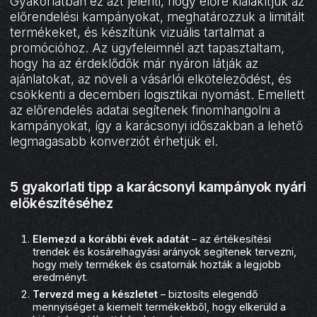
Gyakorlatban ez azt jelenti, hogy előre kialakítjuk az
előrendelési kampányokat, meghatározzuk a limitált
termékeket, és készítünk vizuális tartalmat a
promócióhoz. Az ügyfeleimnél azt tapasztaltam,
hogy ha az érdeklődők már nyáron látják az
ajánlatokat, az növeli a vásárlói elköteleződést, és
csökkenti a decemberi logisztikai nyomást. Emellett
az előrendelés adatai segítenek finomhangolni a
kampányokat, így a karácsonyi időszakban a lehető
legmagasabb konverziót érhetjük el.
5 gyakorlati tipp a karácsonyi kampányok nyári
előkészítéséhez
Elemezd a korábbi évek adatát
– az értékesítési
trendek és kosárelhagyási arányok segítenek tervezni,
hogy mely termékek és csatornák hozták a legjobb
eredményt.
Tervezd meg a készletet
– biztosíts elegendő
mennyiséget a kiemelt termékekből, hogy elkerüld a