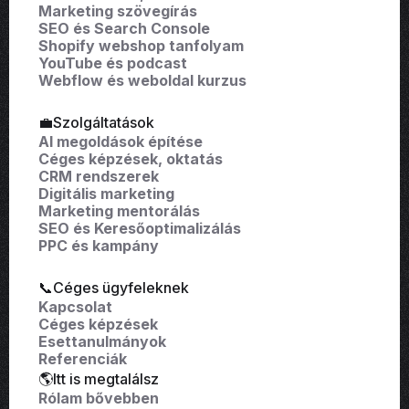
Marketing szövegírás
SEO és Search Console
Shopify webshop tanfolyam
YouTube és podcast
Webflow és weboldal kurzus
💼Szolgáltatások
AI megoldások építése
Céges képzések, oktatás
CRM rendszerek
Digitális marketing
Marketing mentorálás
SEO és Keresőoptimalizálás
PPC és kampány
📞Céges ügyfeleknek
Kapcsolat
Céges képzések
Esettanulmányok
Referenciák
🌎Itt is megtalálsz
Rólam bővebben