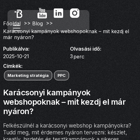
>>
>>
Főoldal
Blog
Karácsonyi kampányok webshopoknak – mit kezdj el
már nyáron?
Publikálva:
Olvasási idő:
2025-10-21
3
perc
Címkék:
Marketing stratégia
PPC
Karácsonyi kampányok
webshopoknak – mit kezdj el már
nyáron?
Felkészülnél a karácsonyi webshop kampányokra?
Tudd meg, mit érdemes nyáron tervezni: készlet,
kreatív, hirdetés és tesztkampányok a sikeres