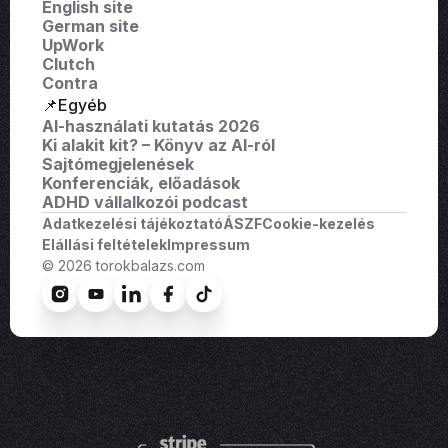
English site
German site
UpWork
Clutch
Contra
📌Egyéb
AI-használati kutatás 2026
Ki alakit kit? – Könyv az AI-ról
Sajtómegjelenések
Konferenciák, előadások
ADHD vállalkozói podcast
Adatkezelési tájékoztató
ÁSZF
Cookie-kezelés
Elállási feltételek
Impressum
© 2026 torokbalazs.com