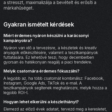
a stresszt, maximalizálja a bevételt és erősíti a
márkahűséget.
Gyakran ismételt kérdések
Miért érdemes nyáron készülni a karácsonyi
kampányokra?
Nyáron van idő a tervezésre, a készletek és kreatív
anyagok előkészítésére, valamint a tesztkampányok
futtatására. Ez lehetővé teszi, hogy decemberben
gyorsan és hatékonyan reagálj a piaci trendekre.
Melyik csatornára érdemes fókuszálni?
A legjobb az, ha több csatornát kombinálsz: Facebook,
Instagram, Google Ads, TikTok és e-mail. A
tesztkampányok segítenek meghatározni, melyik hozza a
legjobb ROI-t.
Hogyan lehet elkerülni a készlethiányt?
Elemezd az előző évek adatait, tervezd meg a keresletet,