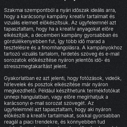
Szakmai szempontból a nyári időszak ideális arra,
hogy a karácsonyi kampány kreatív tartalmait és
vizuális elemeit előkészítsük. Az ügyfeleimnél azt
tapasztaltam, hogy ha a kreatív anyagokat előre
elkészítjük, a decemberi kampány gyorsabban és
gördülékenyebben fut, így több idő marad a
tesztelésre és a finomhangolásra. A kampányokhoz
tartozó vizuális tartalom, hirdetés szöveg és e-mail
sorozatok előkészítése nyáron jelentős idő- és
stresszmegtakarítást jelent.
Gyakorlatban ez azt jelenti, hogy fotózások, videók,
hírlevelek és posztok elkészítése már nyáron
megkezdhető. Például készíthetünk termékfotókat
ünnepi hangulatban, vagy előre megírhatjuk a
karácsonyi e-mail sorozat szövegét. Az
ügyfeleimnél azt tapasztaltam, hogy aki nyáron
előkészíti a kreatív tartalmakat, sokkal gyorsabban
reagál a piaci trendekre, és könnyebben tud