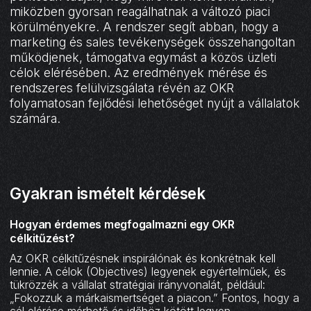
miközben gyorsan reagálhatnak a változó piaci
körülményekre. A rendszer segít abban, hogy a
marketing és sales tevékenységek összehangoltan
működjenek, támogatva egymást a közös üzleti
célok elérésében. Az eredmények mérése és
rendszeres felülvizsgálata révén az OKR
folyamatosan fejlődési lehetőséget nyújt a vállalatok
számára.
Gyakran ismételt kérdések
Hogyan érdemes megfogalmazni egy OKR
célkitűzést?‍
Az OKR célkitűzésnek inspirálónak és konkrétnak kell
lennie. A célok (Objectives) legyenek egyértelműek, és
tükrözzék a vállalat stratégiai irányvonalát, például:
„Fokozzuk a márkaismertséget a piacon.” Fontos, hogy a
cél elérése mérhető és időhöz kötött legyen.