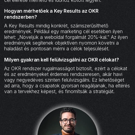
Hogyan mérhetőek a Key Results az OKR
rendszerben?
A Key Results mindig konkrét, számszerűsíthető
eredmények. Például egy marketing cél esetében ilyen
lehet: „Növeljük a weboldal forgalmát 20%-kal.” Az ilyen
eredmények segítenek objektíven nyomon követni a
haladást és pontosan mérni a célok teljesülését.
Milyen gyakran kell felülvizsgálni az OKR célokat?
Az OKR rendszer rugalmasságot biztosít, ezért a célokat
és az eredményeket érdemes rendszeresen, akár havi
vagy negyedéves szinten felülvizsgálni. Ez lehetőséget
ad arra, hogy a csapatok gyorsan reagáljanak, ha eltérés
van a tervekhez képest, és finomítsák a stratégiát.‍