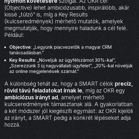
nyomon követésére
szolgál. Az OKR cél
(Objective) lehet ambiciózusabb, inspirálóbb, akár
kissé „túlzó” is, míg a Key Results
(kulcseredmények) mérhető mutatók, amelyek
megmutatják, hogy mennyire haladunk a cél felé.
Például:
Objective
: „Legyünk piacvezetők a magyar CRM
tanácsadásban.”
Key Results
: „Növeljük az ügyfélszámot 30%-kal”,
„Szerezzünk 3 új nagyvállalati ügyfelet”, „20%-kal növeljük
az online megjelenések számát.”
A különbség tehát az, hogy a SMART célok
precíz,
rövid távú feladatokat írnak le
, míg az OKR egy
ambiciózus irányt ad
, amelyet mérhető
kulcseredmények támasztanak alá. A gyakorlatban
a két módszer jól kiegészíti egymást: az OKR kijelöli
az irányt, a SMART pedig a konkrét lépéseket adja
hozzá.