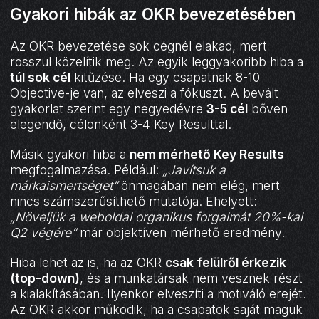
Gyakori hibák az OKR bevezetésében
Az OKR bevezetése sok cégnél elakad, mert
rosszul közelítik meg. Az egyik leggyakoribb hiba a
túl sok cél
kitűzése. Ha egy csapatnak 8-10
Objective-je van, az elveszi a fókuszt. A bevált
gyakorlat szerint egy negyedévre
3-5 cél
bőven
elegendő, célonként 3-4 Key Resulttal.
Másik gyakori hiba a
nem mérhető Key Results
megfogalmazása. Például:
„Javítsuk a
márkaismertséget”
önmagában nem elég, mert
nincs számszerűsíthető mutatója. Ehelyett:
„Növeljük a weboldal organikus forgalmát 20%-kal
Q2 végére”
már objektíven mérhető eredmény.
Hiba lehet az is, ha az OKR
csak felülről érkezik
(top-down)
, és a munkatársak nem vesznek részt
a kialakításában. Ilyenkor elveszíti a motiváló erejét.
Az OKR akkor működik, ha a csapatok saját maguk