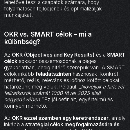
lehetővé teszi a csapatok számára, hogy
folyamatosan fejlődjenek és optimalizálják
munkájukat.
OKR vs. SMART célok – mi a
különbség?
Az
OKR (Objectives and Key Results)
és a
SMART
célok
sokszor összemosódnak a céges
gyakorlatban, pedig eltérő szerepük van. A SMART
célok inkább
feladatszinten
hasznosak: konkrét,
mérhető, reális, releváns és időhöz kötött célokat
határozunk meg velük. Például:
„Növeljük a hírlevél
feliratkozók számát 1000 fővel 2025 első
negyedévében.”
Ez jól definiált, egyértelmű és
könnyen mérhető.
Az
OKR ezzel szemben egy keretrendszer
, amely
inkább a
stratégiai célok megfogalmazására és