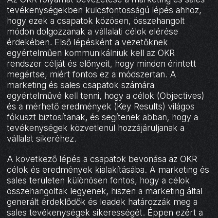
tevékenységekben kulcsfontosságú lépés ahhoz,
hogy ezek a csapatok közösen, összehangolt
módon dolgozzanak a vállalati célok elérése
érdekében. Első lépésként a vezetőknek
egyértelműen kommunikálniuk kell az OKR
rendszer célját és előnyeit, hogy minden érintett
megértse, miért fontos ez a módszertan. A
marketing és sales csapatok számára
egyértelművé kell tenni, hogy a célok (Objectives)
és a mérhető eredmények (Key Results) világos
fókuszt biztosítanak, és segítenek abban, hogy a
tevékenységek közvetlenül hozzájáruljanak a
vállalat sikeréhez.
A következő lépés a csapatok bevonása az OKR
célok és eredmények kialakításába. A marketing és
sales területen különösen fontos, hogy a célok
összehangoltak legyenek, hiszen a marketing által
generált érdeklődők és leadek határozzák meg a
sales tevékenységek sikerességét. Éppen ezért a