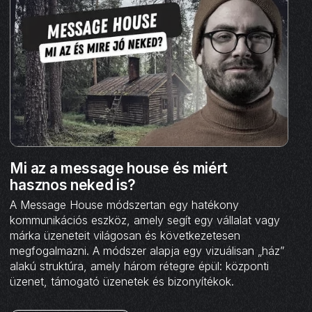
Mi az a message house és miért
hasznos neked is?
A Message House módszertan egy hatékony
kommunikációs eszköz, amely segít egy vállalat vagy
márka üzeneteit világosan és következetesen
megfogalmazni. A módszer alapja egy vizuálisan „ház”
alakú struktúra, amely három rétegre épül: központi
üzenet, támogató üzenetek és bizonyítékok.