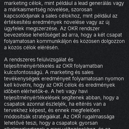
marketing célok, mint például a lead generálás vagy
a márkaismertség növelése, szorosan
kapcsolódjanak a sales célokhoz, mint például az
értékesítési eredmények növelése vagy az új
ügyfelek megszerzése. Az OKR rendszer
bevezetése lehetőséget ad arra, hogy a két csapat
folyamatosan kommunikáljon és közösen dolgozzon
a közös célok elérésén.
A rendszeres felülvizsgálat és
teljesítményértékelés az OKR folyamatban
kulcsfontosságú. A marketing és sales
tevékenységek eredményeit folyamatosan nyomon
kell követni, hogy az OKR célok és eredmények
időben elérhetők-e. A heti vagy havi
teljesítményértékelések segítenek abban, hogy a
csapatok azonnal észleljék, ha eltérés van a
tervekhez képest, és ennek megfelelően
módosítsák stratégiáikat. Az OKR rugalmassága
lehetővé teszi, hogy a csapatok gyorsan