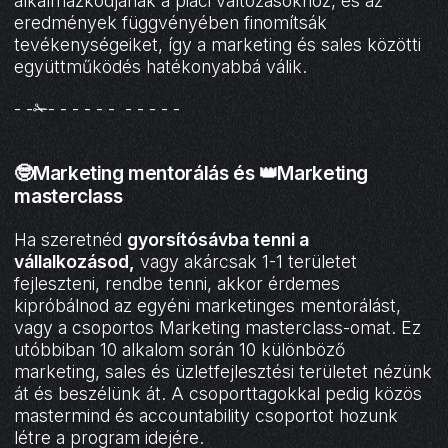
alkalmazkodjanak a piaci változásokhoz, és az
eredmények függvényében finomítsák
tevékenységeiket, így a marketing és sales közötti
együttműködés hatékonyabbá válik.
- -✁- - - - - - - - - - -
🤓Marketing mentorálás és 👑Marketing
masterclass
Ha szeretnéd
gyorsítósávba tenni a
vállalkozásod,
vagy akárcsak 1-1 területet
fejleszteni, rendbe tenni, akkor érdemes
kipróbálnod az egyéni marketinges mentorálást,
vagy a csoportos Marketing masterclass-omat. Ez
utóbbiban 10 alkalom során 10 különböző
marketing, sales és üzletfejlesztési területet nézünk
át és beszélünk át. A csoporttagokkal pedig közös
mastermind és accountability csoportot hozunk
létre a program idejére.