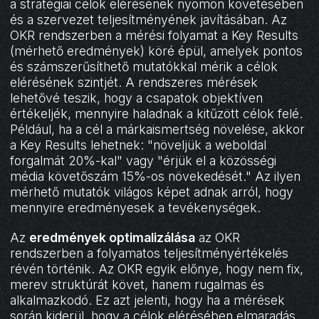
a stratégiai célok elérésének nyomon követésében
és a szervezet teljesítményének javításában. Az
OKR rendszerben a mérési folyamat a Key Results
(mérhető eredmények) köré épül, amelyek pontos
és számszerűsíthető mutatókkal mérik a célok
elérésének szintjét. A rendszeres mérések
lehetővé teszik, hogy a csapatok objektíven
értékeljék, mennyire haladnak a kitűzött célok felé.
Például, ha a cél a márkaismertség növelése, akkor
a Key Results lehetnek: "növeljük a weboldal
forgalmát 20%-kal" vagy "érjük el a közösségi
média követőszám 15%-os növekedését." Az ilyen
mérhető mutatók világos képet adnak arról, hogy
mennyire eredményesek a tevékenységek.
Az
eredmények optimalizálása
az OKR
rendszerben a folyamatos teljesítményértékelés
révén történik. Az OKR egyik előnye, hogy nem fix,
merev struktúrát követ, hanem rugalmas és
alkalmazkodó. Ez azt jelenti, hogy ha a mérések
során kiderül, hogy a célok elérésében elmaradás