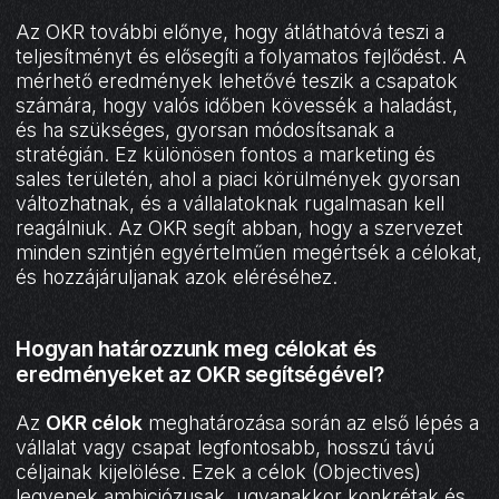
Az OKR további előnye, hogy átláthatóvá teszi a
teljesítményt és elősegíti a folyamatos fejlődést. A
mérhető eredmények lehetővé teszik a csapatok
számára, hogy valós időben kövessék a haladást,
és ha szükséges, gyorsan módosítsanak a
stratégián. Ez különösen fontos a marketing és
sales területén, ahol a piaci körülmények gyorsan
változhatnak, és a vállalatoknak rugalmasan kell
reagálniuk. Az OKR segít abban, hogy a szervezet
minden szintjén egyértelműen megértsék a célokat,
és hozzájáruljanak azok eléréséhez.
Hogyan határozzunk meg célokat és
eredményeket az OKR segítségével?
Az
OKR célok
meghatározása során az első lépés a
vállalat vagy csapat legfontosabb, hosszú távú
céljainak kijelölése. Ezek a célok (Objectives)
legyenek ambiciózusak, ugyanakkor konkrétak és