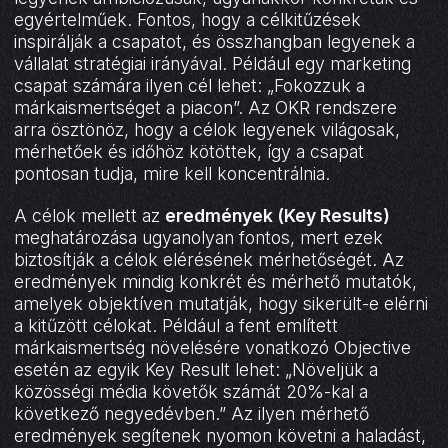
egyértelműek. Fontos, hogy a célkitűzések
inspirálják a csapatot, és összhangban legyenek a
vállalat stratégiai irányával. Például egy marketing
csapat számára ilyen cél lehet: „Fokozzuk a
márkaismertséget a piacon”. Az OKR rendszere
arra ösztönöz, hogy a célok legyenek világosak,
mérhetőek és időhöz kötöttek, így a csapat
pontosan tudja, mire kell koncentrálnia.
A célok mellett az
eredmények (Key Results)
meghatározása ugyanolyan fontos, mert ezek
biztosítják a célok elérésének mérhetőségét. Az
eredmények mindig konkrét és mérhető mutatók,
amelyek objektíven mutatják, hogy sikerült-e elérni
a kitűzött célokat. Például a fent említett
márkaismertség növelésére vonatkozó Objective
esetén az egyik Key Result lehet: „Növeljük a
közösségi média követők számát 20%-kal a
következő negyedévben.” Az ilyen mérhető
eredmények segítenek nyomon követni a haladást,