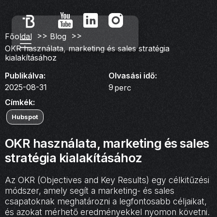
>>
>>
Főoldal
Blog
OKR használata, marketing és sales stratégia
kialakításához
Publikálva:
Olvasási idő:
2025-08-31
9
perc
Címkék:
Hubspot
OKR használata, marketing és sales
stratégia kialakításához
Az OKR (Objectives and Key Results) egy célkitűzési
módszer, amely segít a marketing- és sales
csapatoknak meghatározni a legfontosabb céljaikat,
és azokat mérhető eredményekkel nyomon követni.