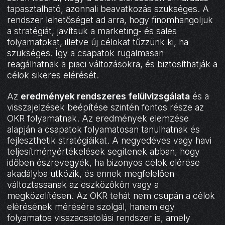
tapasztalható, azonnali beavatkozás szükséges. A
rendszer lehetőséget ad arra, hogy finomhangoljuk
a stratégiát, javítsuk a marketing- és sales
folyamatokat, illetve új célokat tűzzünk ki, ha
szükséges. Így a csapatok rugalmasan
reagálhatnak a piaci változásokra, és biztosíthatják a
célok sikeres elérését.
Az
eredmények rendszeres felülvizsgálata
és a
visszajelzések beépítése szintén fontos része az
OKR folyamatnak. Az eredmények elemzése
alapján a csapatok folyamatosan tanulhatnak és
fejleszthetik stratégiáikat. A negyedéves vagy havi
teljesítményértékelések segítenek abban, hogy
időben észrevegyék, ha bizonyos célok elérése
akadályba ütközik, és ennek megfelelően
változtassanak az eszközökön vagy a
megközelítésen. Az OKR tehát nem csupán a célok
elérésének mérésére szolgál, hanem egy
folyamatos visszacsatolási rendszer is, amely