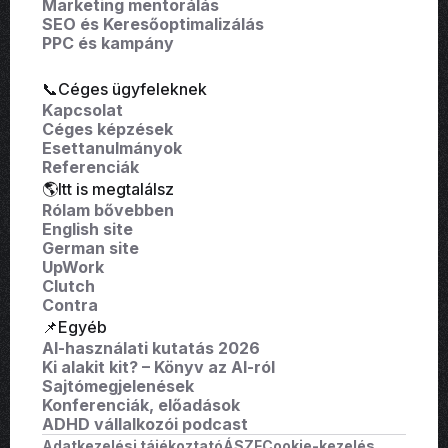
Marketing mentorálás
SEO és Keresőoptimalizálás
PPC és kampány
📞Céges ügyfeleknek
Kapcsolat
Céges képzések
Esettanulmányok
Referenciák
🌎Itt is megtalálsz
Rólam bővebben
English site
German site
UpWork
Clutch
Contra
📌Egyéb
AI-használati kutatás 2026
Ki alakit kit? – Könyv az AI-ról
Sajtómegjelenések
Konferenciák, előadások
ADHD vállalkozói podcast
Adatkezelési tájékoztató
ÁSZF
Cookie-kezelés