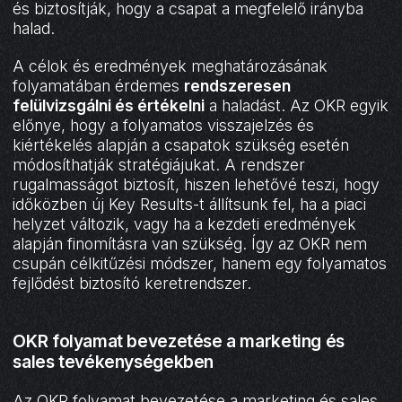
és biztosítják, hogy a csapat a megfelelő irányba
halad.
A célok és eredmények meghatározásának
folyamatában érdemes
rendszeresen
felülvizsgálni és értékelni
a haladást. Az OKR egyik
előnye, hogy a folyamatos visszajelzés és
kiértékelés alapján a csapatok szükség esetén
módosíthatják stratégiájukat. A rendszer
rugalmasságot biztosít, hiszen lehetővé teszi, hogy
időközben új Key Results-t állítsunk fel, ha a piaci
helyzet változik, vagy ha a kezdeti eredmények
alapján finomításra van szükség. Így az OKR nem
csupán célkitűzési módszer, hanem egy folyamatos
fejlődést biztosító keretrendszer.
OKR folyamat bevezetése a marketing és
sales tevékenységekben
Az OKR folyamat bevezetése a marketing és sales