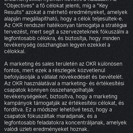
"Objectives" a fő célokat jelenti, míg a "Key
Results" azokat a mérhető eredményeket, amelyek
alapján megállapítható, hogy a célok teljesültek-e.
Az OKR rendszer hatékonyan támogatja a stratégiai
tervezést, mert segít a szervezeteknek fókuszálni a
legfontosabb célokra, és biztosítja, hogy minden
tevékenység összhangban legyen ezekkel a
célokkal.
A marketing és sales területén az OKR különösen
fontos, mert ezek a részlegek közvetlenül
befolyásolják a vállalat növekedését és bevételét.
Az OKR használatával a marketing- és értékesítési
csapatok könnyen összehangolhatják
tevékenységeiket, biztosítva, hogy a marketing
kampányok támogatják az értékesítési célokat, és
fordítva. Ez a módszer lehetővé teszi, hogy a
csapatok fókuszáltak maradjanak, és a
legfontosabb feladatokra koncentráljanak, amelyek
valódi üzleti eredményeket hoznak.