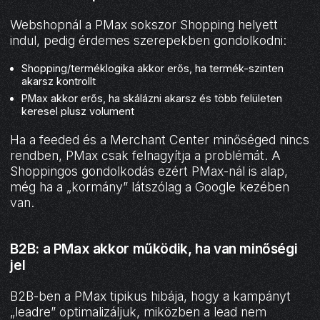
Webshopnál a PMax sokszor Shopping helyett
indul, pedig érdemes szerepekben gondolkodni:
Shopping/terméklogika akkor erős, ha termék-szinten
akarsz kontrollt
PMax akkor erős, ha skálázni akarsz és több felületen
keresel plusz volument
Ha a feeded és a Merchant Center minőséged nincs
rendben, PMax csak felnagyítja a problémát. A
Shoppingos gondolkodás ezért PMax-nál is alap,
még ha a „kormány” látszólag a Google kezében
van.
B2B: a PMax akkor működik, ha van minőségi
jel
B2B-ben a PMax tipikus hibája, hogy a kampányt
„leadre” optimalizáljuk, miközben a lead nem