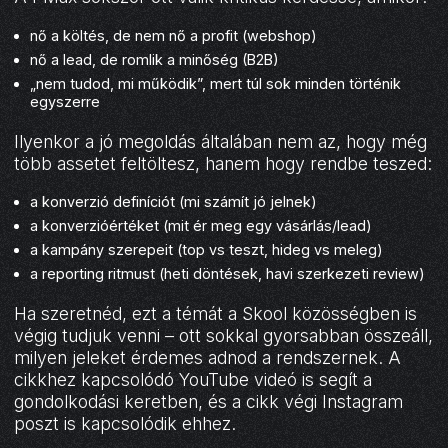
nő a költés, de nem nő a profit (webshop)
nő a lead, de romlik a minőség (B2B)
„nem tudod, mi működik”, mert túl sok minden történik
egyszerre
Ilyenkor a jó megoldás általában nem az, hogy még
több assetet feltöltesz, hanem hogy rendbe teszed:
a konverzió definíciót (mi számít jó jelnek)
a konverzióértéket (mit ér meg egy vásárlás/lead)
a kampány szerepeit (top vs teszt, hideg vs meleg)
a reporting ritmust (heti döntések, havi szerkezeti review)
Ha szeretnéd, ezt a témát a Skool közösségben is
végig tudjuk venni – ott sokkal gyorsabban összeáll,
milyen jeleket érdemes adnod a rendszernek. A
cikkhez kapcsolódó YouTube videó is segít a
gondolkodási keretben, és a cikk végi Instagram
poszt is kapcsolódik ehhez.