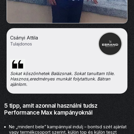
Csányi Attila
Tulajdonos
Sokat köszönhetek Balázsnak. Sokat tanultam tőle.
Hasznos,eredményes munkát folytattunk. Bátran
ajánlom.
5 tipp, amit azonnal használni tudsz
Performance Max kampányoknál
Ne „mindent bele” kampánnyal indulj – bontsd szét ajánlat
vagy termékcsoport szerint, külön top és külön teszt