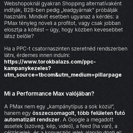
Webshopoknál gyakran Shopping alternatívaként
indítják, B2B-ben pedig „leadgyárnak” próbálják
használni. Mindkét esetben ugyanaz a kérdés: a
PMax tényleg növeli a profitot, vagy csak jobban
elosztja a költést – úgy, hogy közben kevesebbet
látsz belőle?
Ha a PPC-t csatornaszinten szeretnéd rendszerben
látni, érdemes innen indulni:
https://www.torokbalazs.com/ppc-
kampanykezeles?
utm_source=tbcom&utm_medium=pillarpage
Mi a Performance Max valójában?
A PMax nem egy „kampánytípus a sok közül”,
hanem egy
összecsomagolt, több felületen futó
automatizált rendszer
. A Google a megadott
assetek (szöveg, kép, videó), a feed (ha van), a
célzásjelek, és a konverziós jelek alapján dönti el: