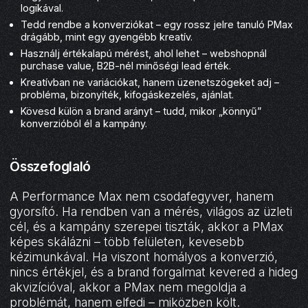
logikával.
Tedd rendbe a konverziókat – egy rossz jelre tanuló PMax
drágább, mint egy gyengébb kreatív.
Használj értékalapú mérést, ahol lehet – webshopnál
purchase value, B2B-nél minőségi lead érték.
Kreatívban ne variációkat, hanem üzenetszögeket adj –
probléma, bizonyíték, kifogáskezelés, ajánlat.
Kövesd külön a brand arányt – tudd, mikor „könnyű”
konverzióból él a kampány.
Összefoglaló
A Performance Max nem csodafegyver, hanem
gyorsító. Ha rendben van a mérés, világos az üzleti
cél, és a kampány szerepei tiszták, akkor a PMax
képes skálázni – több felületen, kevesebb
kézimunkával. Ha viszont homályos a konverzió,
nincs értékjel, és a brand forgalmat kevered a hideg
akvizícióval, akkor a PMax nem megoldja a
problémát, hanem elfedi – miközben költ.