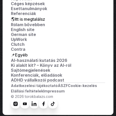
Céges képzések
Esettanulmányok
Referenciák
🌎Itt is megtalálsz
Rólam bővebben
English site
German site
UpWork
Clutch
Contra
📌Egyéb
AI-használati kutatás 2026
Ki alakit kit? – Könyv az AI-ról
Sajtómegjelenések
Konferenciák, előadások
ADHD vállalkozói podcast
Adatkezelési tájékoztató
ÁSZF
Cookie-kezelés
Elállási feltételek
Impressum
© 2026 torokbalazs.com