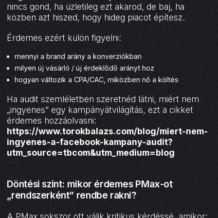
nincs gond, ha üzletileg ezt akarod, de baj, ha
közben azt hiszed, hogy hideg piacot építesz.
Érdemes ezért külön figyelni:
mennyi a brand arány a konverziókban
milyen új vásárló / új érdeklődő arányt hoz
hogyan változik a CPA/CAC, miközben nő a költés
Ha audit szemléletben szeretnéd látni, miért nem
„ingyenes” egy kampányátvilágítás, ezt a cikket
érdemes hozzáolvasni:
https://www.torokbalazs.com/blog/miert-nem-
ingyenes-a-facebook-kampany-audit?
utm_source=tbcom&utm_medium=blog
Döntési szint: mikor érdemes PMax-ot
„rendszerként” rendbe rakni?
A PMax sokszor ott válik kritikus kérdéssé, amikor: