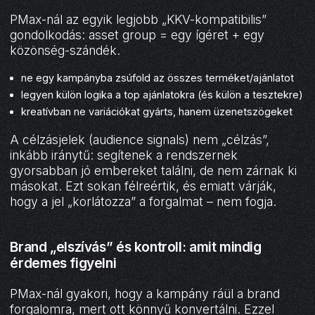
PMax-nál az egyik legjobb „KKV-kompatibilis”
gondolkodás: asset group = egy ígéret + egy
közönség-szándék.
ne egy kampányba zsúfold az összes terméket/ajánlatot
legyen külön logika a top ajánlatokra (és külön a tesztekre)
kreatívban ne variációkat gyárts, hanem üzenetszögeket
A célzásjelek (audience signals) nem „célzás”,
inkább iránytű: segítenek a rendszernek
gyorsabban jó embereket találni, de nem zárnak ki
másokat. Ezt sokan félreértik, és emiatt várják,
hogy a jel „korlátozza” a forgalmat – nem fogja.
Brand „elszívás” és kontroll: amit mindig
érdemes figyelni
PMax-nál gyakori, hogy a kampány ráül a brand
forgalomra, mert ott könnyű konvertálni. Ezzel