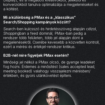
konverziókból tanulva optimalizálja a megjelenéseket és
a költést.
Mi a különbség a PMax és a „klasszikus”
Search/Shopping kampányok között?
Search-ben kulcsszó és hirdetésszöveg alapján célzol,
Shoppingban a feed dominál, PMax-ban pedig a
rendszer több felületen, több jel alapján dönt a
megjelenésekről. Cserébe kevesebb a közvetlen kontroll,
ezért a mérési és értékjel-rendszer kritikus.
B2B-nél mire figyeljek PMax esetén?
Minőségi jel nélkül a PMax olcsó, de gyenge leadeket
fog hozni. Érdemes a minősítést (sales accepted lead,
meeting booked) valahogy visszajelezni mérésben/
értékben, és gyors utánkövetést építeni.