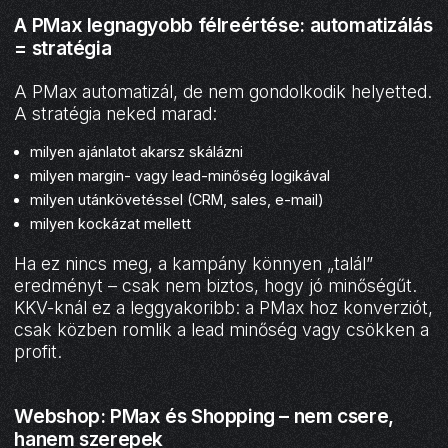
A PMax legnagyobb félreértése: automatizálás
= stratégia
A PMax automatizál, de nem gondolkodik helyetted.
A stratégia neked marad:
milyen ajánlatot akarsz skálázni
milyen margin- vagy lead-minőség logikával
milyen utánkövetéssel (CRM, sales, e-mail)
milyen kockázat mellett
Ha ez nincs meg, a kampány könnyen „talál”
eredményt – csak nem biztos, hogy jó minőségűt.
KKV-knál ez a leggyakoribb: a PMax hoz konverziót,
csak közben romlik a lead minőség vagy csökken a
profit.
Webshop: PMax és Shopping – nem csere,
hanem szerepek