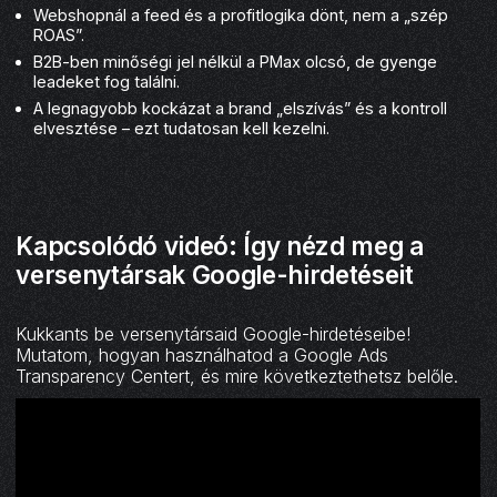
Webshopnál a feed és a profitlogika dönt, nem a „szép
ROAS”.
B2B-ben minőségi jel nélkül a PMax olcsó, de gyenge
leadeket fog találni.
A legnagyobb kockázat a brand „elszívás” és a kontroll
elvesztése – ezt tudatosan kell kezelni.
Kapcsolódó videó: Így nézd meg a
versenytársak Google-hirdetéseit
Kukkants be versenytársaid Google-hirdetéseibe!
Mutatom, hogyan használhatod a Google Ads
Transparency Centert, és mire következtethetsz belőle.