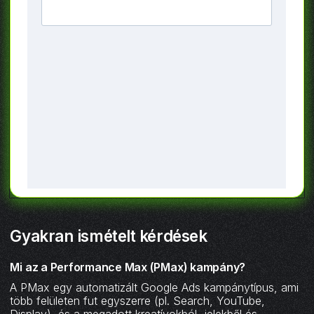
Gyakran ismételt kérdések
Mi az a Performance Max (PMax) kampány?
A PMax egy automatizált Google Ads kampánytípus, ami
több felületen fut egyszerre (pl. Search, YouTube,
Display), és a megadott kreatívokból, jelekből és