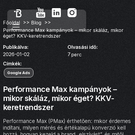
>>
>>
Főoldal
Blog
Performance Max kampányok – mikor skáláz, mikor
éget? KKV-keretrendszer
Publikálva:
Olvasási idő:
2026-01-02
7
perc
Címkék:
Google Ads
Performance Max kampányok –
mikor skáláz, mikor éget? KKV-
keretrendszer
Performance Max (PMax) érthetően: mikor érdemes
indítani, milyen mérés és értékalapú konverzió kell
hozzá, hogyan kezeld a brand „elszívást”, és mitől