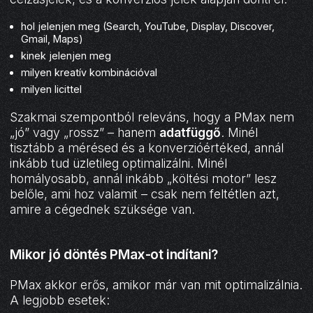
hol jelenjen meg (Search, YouTube, Display, Discover,
Gmail, Maps)
kinek jelenjen meg
milyen kreatív kombinációval
milyen licittel
Szakmai szempontból releváns, hogy a PMax nem
„jó” vagy „rossz” – hanem
adatfüggő
. Minél
tisztább a mérésed és a konverzióértéked, annál
inkább tud üzletileg optimalizálni. Minél
homályosabb, annál inkább „költési motor” lesz
belőle, ami hoz valamit – csak nem feltétlen azt,
amire a cégednek szüksége van.
Mikor jó döntés PMax-ot indítani?
PMax akkor erős, amikor már van mit optimalizálnia.
A legjobb esetek: