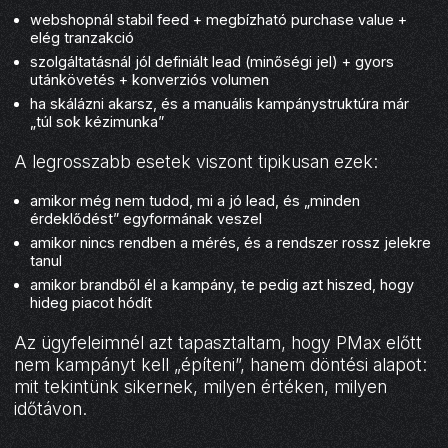
webshopnál stabil feed + megbízható purchase value +
elég tranzakció
szolgáltatásnál jól definiált lead (minőségi jel) + gyors
utánkövetés + konverziós volumen
ha skálázni akarsz, és a manuális kampánystruktúra már
„túl sok kézimunka”
A legrosszabb esetek viszont tipikusan ezek:
amikor még nem tudod, mi a jó lead, és „minden
érdeklődést” egyformának veszel
amikor nincs rendben a mérés, és a rendszer rossz jelekre
tanul
amikor brandből él a kampány, te pedig azt hiszed, hogy
hideg piacot hódít
Az ügyfeleimnél azt tapasztaltam, hogy PMax előtt
nem kampányt kell „építeni”, hanem döntési alapot:
mit tekintünk sikernek, milyen értéken, milyen
időtávon.