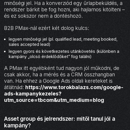
minőségi jel. Ha a konverziód egy űrlapbeküldés, a
rendszer bárkit be fog hozni, aki hajlamos kitölteni –
és ez sokszor nem a döntéshozó.
B2B PMax-nál ezért két dolog kulcs:
legyen minőségi jel (pl. qualified lead, meeting booked,
sales accepted lead)
legyen gyors és következetes utánkövetés (különben a
kampány „olcsó érdeklődőket” fog találni)
A PMax itt egyébként tud nagyon jól működni, de
csak akkor, ha a mérés és a CRM összhangban
van. Ha ehhez a Google Ads oldali kereteket is
átlátnád:
https://www.torokbalazs.com/google-
ads-kampanykezeles?
utm_source=tbcom&utm_medium=blog
Asset group és jelrendszer: mitől tanul jól a
kampány?