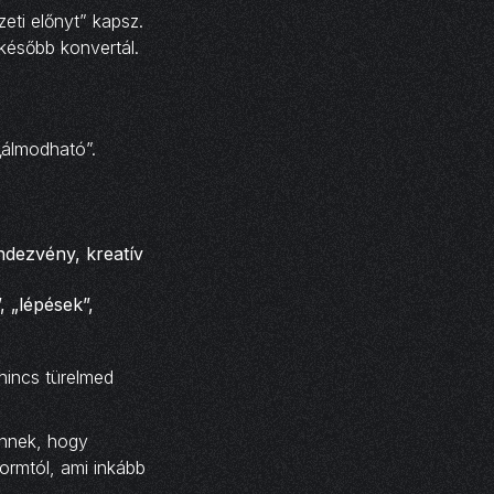
eti előnyt” kapsz.
 később konvertál.
„álmodható”.
ndezvény, kreatív
, „lépések”,
nincs türelmed
önnek, hogy
formtól, ami inkább