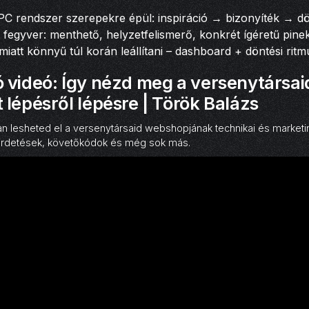
PC rendszer szerepekre épül: inspiráció → bizonyíték → dö
ő fegyver: menthető, helyzetfelismerő, konkrét ígéretű pin
miatt könnyű túl korán leállítani – dashboard + döntési ritm
 videó: Így nézd meg a versenytársai
lépésről lépésre | Török Balázs
lesheted el a versenytársaid webshopjának technikai és marketing
hirdetések, követőkódok és még sok más.