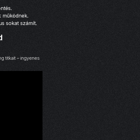
ntés.
ek működnek.
us sokat számít.
d
 titkait – ingyenes