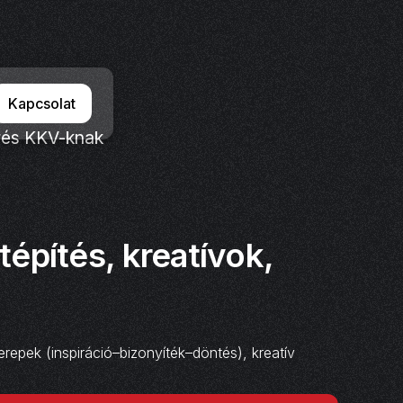
Kapcsolat
érés KKV-knak
építés, kreatívok,
epek (inspiráció–bizonyíték–döntés), kreatív