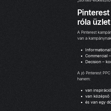
„döntés-előkészítő”
Pinteres
róla üzlet
A Pinterest kampá
van a kampánynak 
Informational
Commercial – 
Decision – ko
A jó Pinterest PP
hanem:
van inspiráci
van középső s
és van egy dö