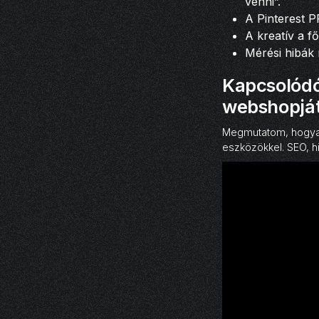
venni”.
A Pinterest P
A kreatív a f
Mérési hibák 
Kapcsolódó
webshopját 
Megmutatom, hogyan 
eszközökkel. SEO, 