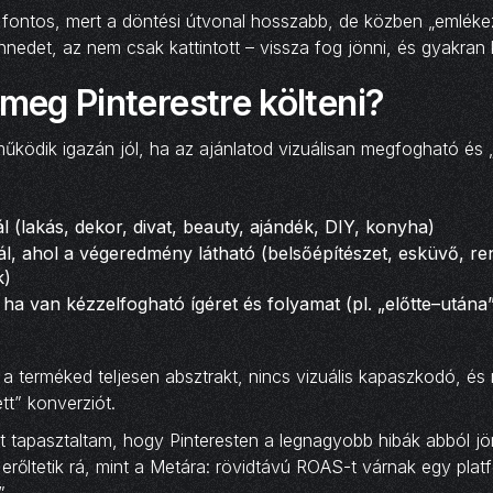
fontos, mert a döntési útvonal hosszabb, de közben „emlékez
innedet, az nem csak kattintott – vissza fog jönni, és gyakran
 meg Pinterestre költeni?
működik igazán jól, ha az ajánlatod vizuálisan megfogható és 
(lakás, dekor, divat, beauty, ajándék, DIY, konyha)
ál, ahol a végeredmény látható (belsőépítészet, esküvő, re
k)
ha van kézzelfogható ígéret és folyamat (pl. „előtte–utána”
a terméked teljesen absztrakt, nincs vizuális kapaszkodó, és 
ett” konverziót.
t tapasztaltam, hogy Pinteresten a legnagyobb hibák abból j
 erőltetik rá, mint a Metára: rövidtávú ROAS-t várnak egy plat