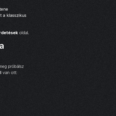
tene
t a klasszikus
rdetések
oldal.
 a
 meg próbálsz
l
van ott: