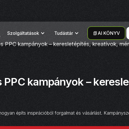
Szolgáltatások
Tudástár
📗AI KÖNYV
s
és PPC kampányok – keresletépítés, kreatívok, m
s PPC kampányok – kereslet
gyan építs inspirációból forgalmat és vásárlást. Kampányszer