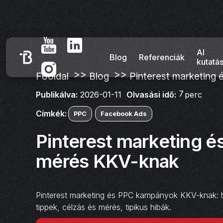
AI
Blog
Referenciák
kutatá
>>
>>
Főoldal
Blog
Pinterest marketing 
7
Olvasási idő:
perc
Publikálva:
2026-01-11
Címkék:
PPC
Facebook Ads
Pinterest marketing é
mérés KKV-knak
Pinterest marketing és PPC kampányok KKV-knak: ho
tippek, célzás és mérés, tipikus hibák.