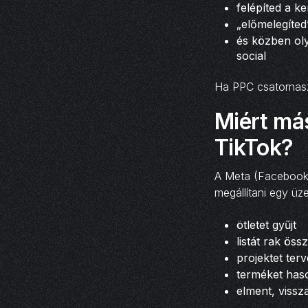
felépíted a ke
„előmelegíte
és közben oly
social
Ha PPC csatornaszi
Miért más
TikTok?
A Meta (Facebook/I
megállítani egy üz
ötletet gyűjt
listát rak öss
projektet ter
terméket haso
elment, vissz