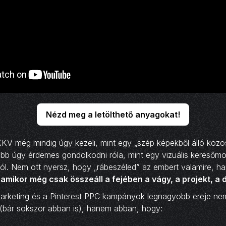
Nézd meg a letölthető anyagokat!
KKV még mindig úgy kezeli, mint egy „szép képekből álló közös
kább úgy érdemes gondolkodni róla, mint egy vizuális keresőmo
ól. Nem ott nyersz, hogy „rábeszéled” az embert valamire, h
 amikor még csak összeáll a fejében a vágy, a projekt, a 
 marketing és a Pinterest PPC kampányok legnagyobb ereje ne
(bár sokszor abban is), hanem abban, hogy: