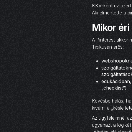
KKV-ként ez azért 
Aki elmentette a p
Mikor éri
A Pinterest akkor 
Tipikusan erős:
webshopoknál 
szolgáltatókn
szolgáltatáso
edukációban, 
„checklist”)
Kevésbé hálás, ha 
kivárni a „késleltet
Az ügyfeleimnél az
ugyanazt a logikát