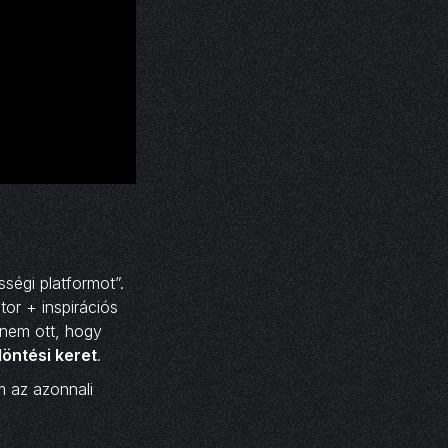
ségi platformot”.
tor + inspirációs
anem ott, hogy
döntési keret
.
m az azonnali