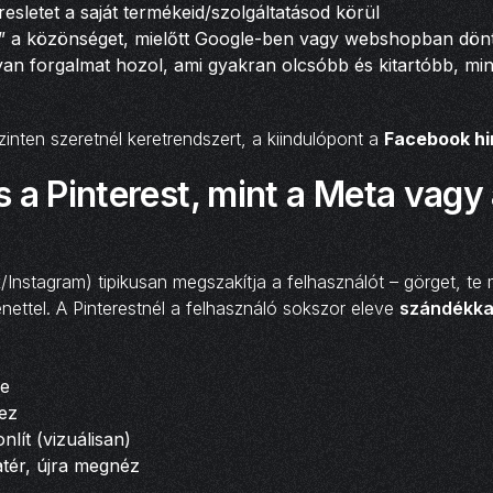
resletet a saját termékeid/szolgáltatásod körül
d” a közönséget, mielőtt Google-ben vagy webshopban dön
an forgalmat hozol, ami gyakran olcsóbb és kitartóbb, min
nten szeretnél keretrendszert, a kiindulópont a
Facebook hi
 a Pinterest, mint a Meta vagy
nstagram) tipikusan megszakítja a felhasználót – görget, te
enettel. A Pinterestnél a felhasználó sokszor eleve
szándékka
ze
vez
nlít (vizuálisan)
atér, újra megnéz