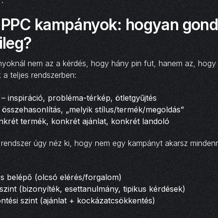
.
t PPC kampányok: hogyan gond
ileg?
nyoknál nem az a kérdés, hogy hány pin fut, hanem az, hogy
a teljes rendszerben:
 – inspiráció, probléma-térkép, ötletgyűjtés
összehasonlítás, „melyik stílus/termék/megoldás”
nkrét termék, konkrét ajánlat, konkrét landoló
C rendszer úgy néz ki, hogy nem egy kampányt akarsz minden
ós belépő (olcsó elérés/forgalom)
zint (bizonyíték, esettanulmány, tipikus kérdések)
ntési szint (ajánlat + kockázatcsökkentés)