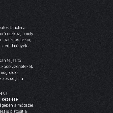
atok tanulni a
zerű eszköz, amely
en hasznos akkor,
 az eredmények
an teljesítő
működő üzeneteket.
megfelelő
elés segíti a
lüli
s kezelése
ségében a módszer
t is biztosít a