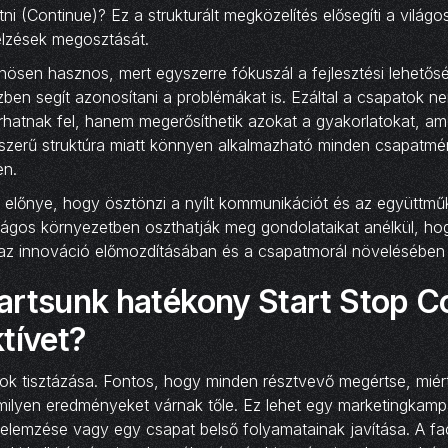
tni (Continue)? Ez a strukturált megközelítés elősegíti a világ
elzések megosztását.
ösen hasznos, mert egyszerre fókuszál a fejlesztési lehetős
ben segít azonosítani a problémákat is. Ezáltal a csapatok n
hatnak fel, hanem megerősíthetik azokat a gyakorlatokat, am
zerű struktúra miatt könnyen alkalmazható minden csapatmé
en.
 előnye, hogy ösztönzi a nyílt kommunikációt és az együttmű
ágos környezetben oszthatják meg gondolataikat anélkül, hogy
t az innováció előmozdításában és a csapatmorál növelésében 
artsunk hatékony Start Stop C
tívet?
lok tisztázása. Fontos, hogy minden résztvevő megértse, miért
 milyen eredményeket várnak tőle. Ez lehet egy marketingkamp
elemzése vagy egy csapat belső folyamatainak javítása. A fac