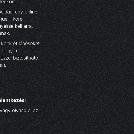
légkört.
éldául egy online
inue – köré
elnie kell arra,
anak.
 konkrét lépéseket
, hogy a
zzel biztosítható,
an.
elentkezés
!
vagy olvasd el az