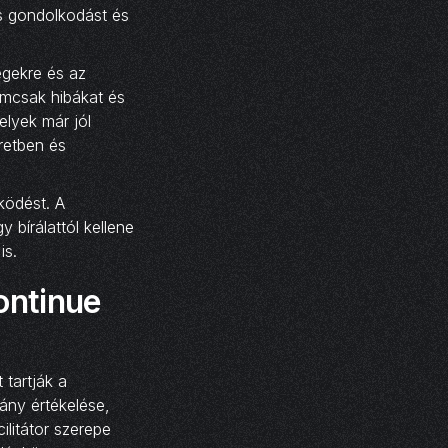
os gondolkodást és
égekre és az
emcsak hibákat és
elyek már jól
retben és
ködést. A
 bírálattól kellene
is.
ontinue
 tartják a
ány értékelése,
ilitátor szerepe