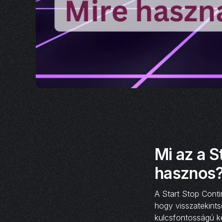
Mi az a S
hasznos
A Start Stop Cont
hogy visszatekint
kulcsfontosságú ké