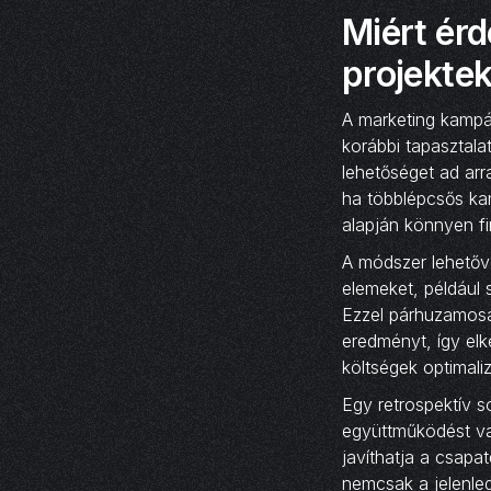
Miért ér
projektek
A marketing kampá
korábbi tapasztala
lehetőséget ad ar
ha többlépcsős ka
alapján könnyen f
A módszer lehetővé
elemeket, például 
Ezzel párhuzamosa
eredményt, így elk
költségek optimali
Egy retrospektív s
együttműködést va
javíthatja a csap
nemcsak a jelenleg