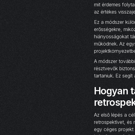
mit érdemes folyta
az értékes visszaj
Ez a módszer külön
erősségekre, miköz
hiányosságokat tár
működnek. Az egys
projektkörnyezetb
A módszer további
résztvevők biztons
tartaniuk. Ez segí
Hogyan t
retrospek
Az első lépés a cé
retrospektívet, és
egy céges projekt 