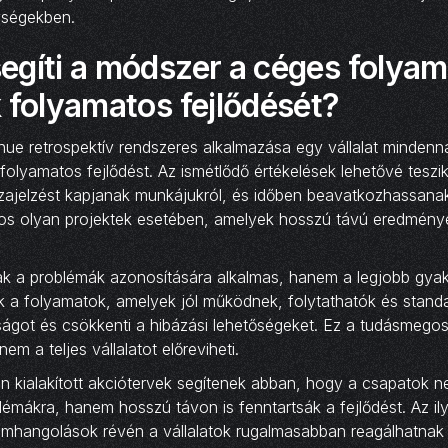
ységekben.
egíti a módszer a céges folyam
 folyamatos fejlődését?
inue retrospektív rendszeres alkalmazása egy vállalat minde
a folyamatos fejlődést. Az ismétlődő értékelések lehetővé tesz
zajelzést kapjanak munkájukról, és időben beavatkozhassana
os olyan projektek esetében, amelyek hosszú távú eredmény
 a problémák azonosítására alkalmas, hanem a legjobb gyak
ok a folyamatok, amelyek jól működnek, folytathatók és standa
ságot és csökkenti a hibázási lehetőségeket. Ez a tudásmeg
em a teljes vállalatot előreviheti.
án kialakított akciótervek segítenek abban, hogy a csapatok n
lémákra, hanem hosszú távon is fenntartsák a fejlődést. Az il
omhangolások révén a vállalatok rugalmasabban reagálhatnak 