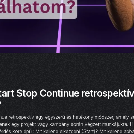
tart Stop Continue retrospektív
?
inue retrospektív egy egyszerű és hatékony módszer, amely s
senek egy projekt vagy kampány során végzett munkájukra. 
rdés köré épül: Mit kellene elkezdeni (Start)? Mit kellene ab