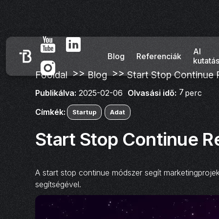
AI
Blog
Referenciák
kutatá
>>
>>
Főoldal
Blog
Start Stop Continue 
7
Olvasási idő:
perc
Publikálva:
2025-02-06
Címkék:
Startup
Adat
Start Stop Continue R
A start stop continue módszer segít marketingproje
segítségével.