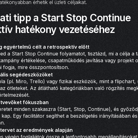
tékonyabban érhetik el üzleti céljaikat.
ati tipp a Start Stop Continue
ktív hatékony vezetéséhez
 egyértelmű célt a retrospektív előtt
ed a Start Stop Continue folyamatot, tisztázd, mi a célja a 
kampány értékelése, csapatműködés javítása vagy projekt op
i fogja, mire összpontosítson.
uális segédeszközöket
la (pl. Miro, Trello) vagy fizikai eszközök, mint a flipchart,
az ötleteket. Az átlátható kategóriákban való rögzítés meg
rtelmezését.
ztvevőket fókuszban
keretet minden szakaszra (Start, Stop, Continue), és győződ
 kap. Egy facilitátor segíthet a beszélgetés irányításában é
n.
ótervet az eredmények alapján
 végén foglaljátok össze a legfontosabb megállapításokat