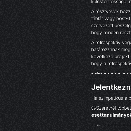
kulcsfontosságú: ne
A résztvevők hozz
táblát vagy post-i
szervezett beszélge
hogy minden részt
A retrospektív vég
határozzanak meg. 
következő projekt 
hogy a retrospekt
- -✁- - - - - - - - 
Jelentkezn
Ha szimpatikus a pr
🧐Szeretnél többe
esettanulmányo
- -✁- - - - - - - - 