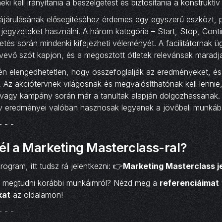
ki kell irányítania a beszélgetést és biztosítania a konstruktív 
ájárulásának elősegítéséhez érdemes egy egyszerű eszközt, p
t jegyzeteket használni. A három kategória – Start, Stop, Cont
tés során mindenki kifejezheti véleményét. A facilitátornak ügy
vevő szót kapjon, és a megosztott ötletek relevánsak maradj
én elengedhetetlen, hogy összefoglalják az eredményeket, és
Az akciótervnek világosnak és megvalósíthatónak kell lennie
vagy kampány során már a tanultak alapján dolgozhassanak. E
ív eredményei valóban hasznosak legyenek a jövőbeli munkáb
- - -
él a Marketing Masterclass-ral?
ogram, itt tudsz rá jelentkezni: 👉
Marketing Masterclass j
t megtudni korábbi munkáimról? Nézd meg a
referenciáimat
kat
az oldalamon!
- - -