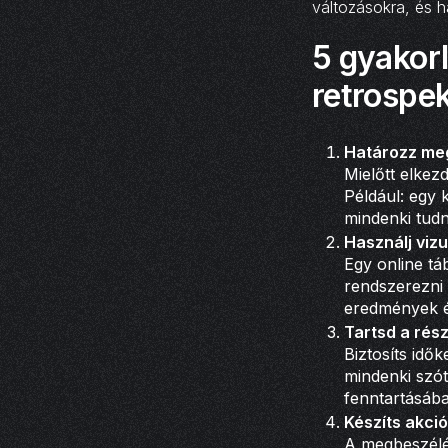
változásokra, és ha
5 gyakorl
retrospe
Határozz meg
Mielőtt elkezd
Például: egy 
mindenki tudn
Használj viz
Egy online táb
rendszerezni 
eredmények é
Tartsd a rés
Biztosíts idő
mindenki szót
fenntartásába
Készíts akci
A megbeszélés