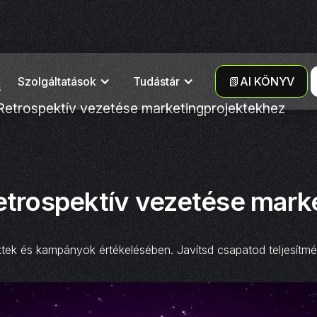
Szolgáltatások
Tudástár
📗AI KÖNYV
s
Retrospektív vezetése marketingprojektekhez
etrospektív vezetése mark
ktek és kampányok értékelésében. Javítsd csapatod teljesítm