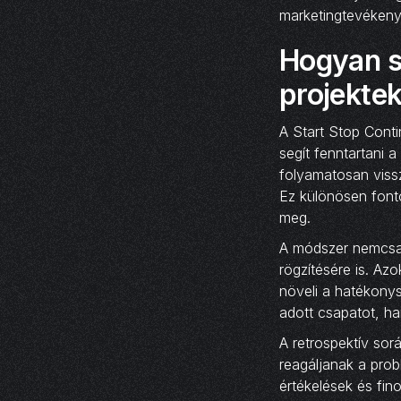
marketingtevéken
Hogyan s
projektek
A Start Stop Cont
segít fenntartani 
folyamatosan viss
Ez különösen font
meg.
A módszer nemcsak
rögzítésére is. Az
növeli a hatékony
adott csapatot, han
A retrospektív sor
reagáljanak a prob
értékelések és fin