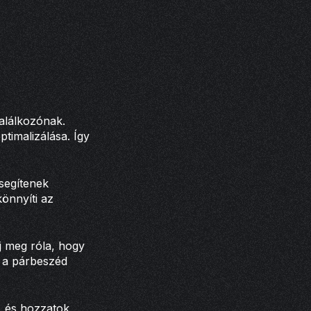
találkozónak.
timalizálása. Így
 segítenek
könnyíti az
j meg róla, hogy
s a párbeszéd
, és hozzatok