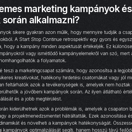
demes marketing kampányok és
 során alkalmazni?
nyok sikere gyakran azon múlik, hogy mennyire tudják a csap
tokból. A Start Stop Continue retrospektív egy gyors és egys
ra, hogy a kampány minden aspektusát értékeljék. Ez különös
mpányokról vagy ismétlődő kampányelemekről van szó, mert
inomhangolhatók a folyamatok.
 teszi a marketingcsapat számára, hogy azonosítsa a legjobb
sikeres kreatívokat, hatékony hirdetési csatornákat vagy jól 
n feltárhatók azok a tevékenységek is, amelyek nem hoztak 
erülhetők a jövőbeni kampányok során. Az ilyen átlátható érték
zálását és a jobb megtérülést.
orán kiderülhetnek azok a problémák is, amelyek a csapaton be
gy a projektmenedzsmentet hátráltatták. Ezek azonosítása é
atdinamikát és növelheti a kampányok hatékonyságát. Összes
i kampányok optimalizálását segíti, hanem hosszú távú fejlődés