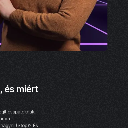
, és miért
egít csapatoknak,
Három
bahagyni (Stop)? És