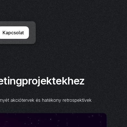
Kapcsolat
etingprojektekhez
ényét akciótervek és hatékony retrospektívek