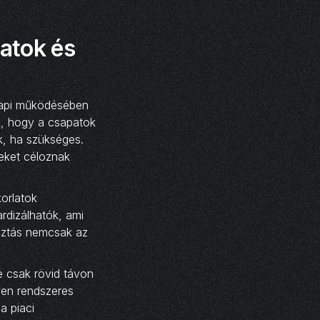
atok és
nnapi működésében
ik, hogy a csapatok
k, ha szükséges.
eket céloznak
orlatok
rdizálhatók, ami
osztás nemcsak az
e csak rövid távon
yen rendszeres
a piaci