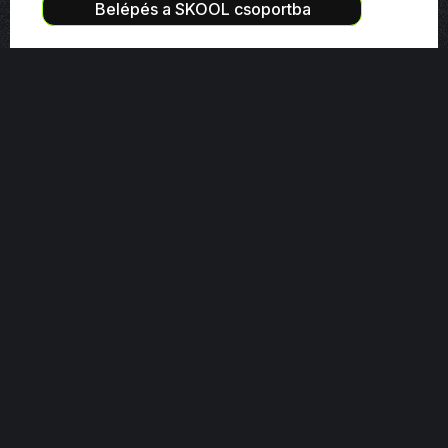
Belépés a SKOOL csoportba
🎓Tanfolyamok
ActiveCampaign CRM
Brevo CRM tanfolyam
ChatGPT tanfolyam (egyéni)
ChatGPT tanfolyam (üzleti)
Előfizetői klub marketing
Facebook PPC tanfolyam
HubSpot CRM tanfolyam
Instagram marketing
Linkedin tanfolyam
Looker Studio, adatelemzés
Marketing szövegírás
SEO és Search Console
Shopify webshop tanfolyam
YouTube és podcast
Webflow és weboldal kurzus
💼Szolgáltatások
AI megoldások építése
Céges képzések, oktatás