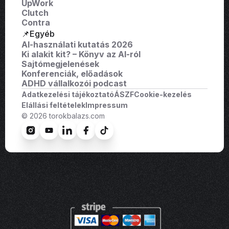
UpWork
Clutch
Contra
📌Egyéb
AI-használati kutatás 2026
Ki alakit kit? – Könyv az AI-ról
Sajtómegjelenések
Konferenciák, előadások
ADHD vállalkozói podcast
Adatkezelési tájékoztató
ÁSZF
Cookie-kezelés
Elállási feltételek
Impressum
© 2026 torokbalazs.com