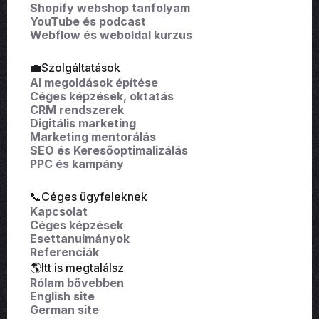
Shopify webshop tanfolyam
YouTube és podcast
Webflow és weboldal kurzus
💼Szolgáltatások
AI megoldások építése
Céges képzések, oktatás
CRM rendszerek
Digitális marketing
Marketing mentorálás
SEO és Keresőoptimalizálás
PPC és kampány
📞Céges ügyfeleknek
Kapcsolat
Céges képzések
Esettanulmányok
Referenciák
🌎Itt is megtalálsz
Rólam bővebben
English site
German site