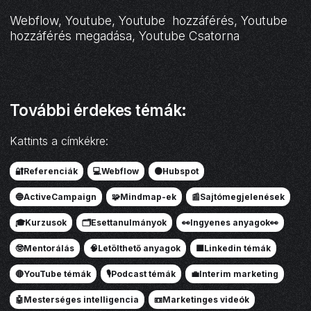
Webflow, Youtube, Youtube hozzáférés, Youtube
hozzáférés megadása, Youtube Csatorna
További érdekes témák:
Kattints a címkékre:
🔐Referenciák
💻Webflow
🟠Hubspot
🔵ActiveCampaign
🧩Mindmap-ek
📰Sajtómegjelenések
🎓Kurzusok
🗂️Esettanulmányok
👀Ingyenes anyagok👀
🤓Mentorálás
🧠Letölthető anyagok
🟦Linkedin témák
🔴YouTube témák
🎙️Podcast témák
💼Interim marketing
🤖Mesterséges intelligencia
📼Marketinges videók