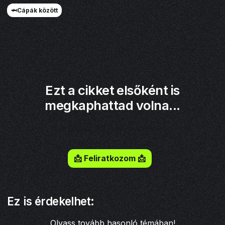
🦈Cápák között
Ezt a cikket elsőként is
megkaphattad volna...
Iratkozz fel a hírlevelemre!
📩 Feliratkozom 📩
Ez is érdekelhet:
Olvass tovább hasonló témában!