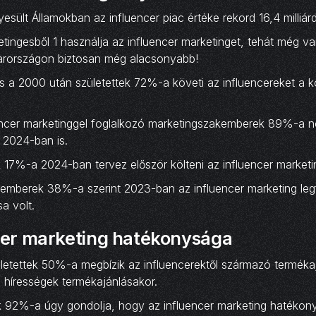
sült Államokban az influencer piac értéke rekord 16,4 milliárd
etingesből 1 használja az influencer marketinget, tehát még va
arországon biztosan még alacsonyabb!
s a 2000 után születettek 72%-a követi az influencereket a 
uencer marketinggel foglalkozó marketingszakemberek 89%-a n
t 2024-ban is.
 17%-a 2024-ban tervez először költeni az influencer marketi
kemberek 38%-a szerint 2023-ban az influencer marketing leg
a volt.
cer marketing hatékonysága
ületettek 50%-a megbízik az influencerektől származó terméka
hírességek termékajánlásakor.
k 92%-a úgy gondolja, hogy az influencer marketing hatékon