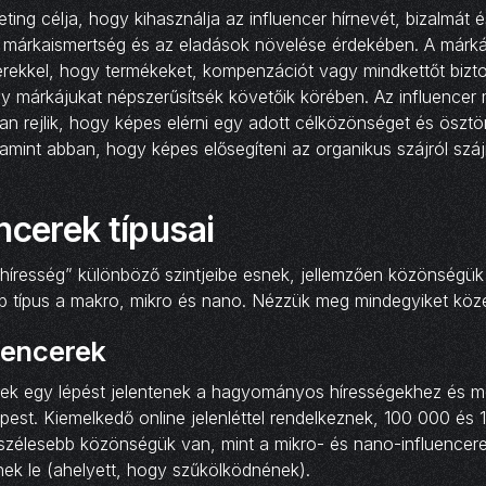
ting célja, hogy kihasználja az influencer hírnevét, bizalmát 
a márkaismertség és az eladások növelése érdekében. A már
erekkel, hogy termékeket, kompenzációt vagy mindkettőt bizto
y márkájukat népszerűsítsék követőik körében. Az influencer 
n rejlik, hogy képes elérni egy adott célközönséget és ösztö
lamint abban, hogy képes elősegíteni az organikus szájról száj
ncerek típusai
„híresség” különböző szintjeibe esnek, jellemzően közönségük
b típus a makro, mikro és nano. Nézzük meg mindegyiket köze
uencerek
rek egy lépést jelentenek a hagyományos hírességekhez és 
pest. Kiemelkedő online jelenléttel rendelkeznek, 100 000 és 1
 szélesebb közönségük van, mint a mikro- és nano-influencer
ek le (ahelyett, hogy szűkölködnének).