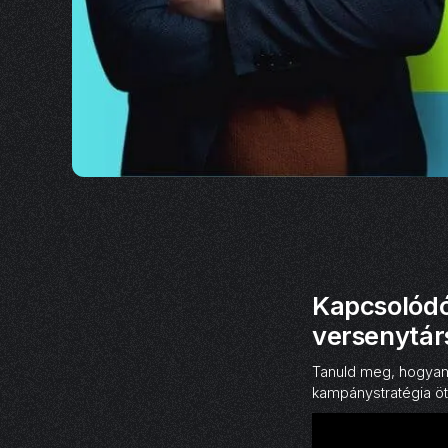
Kapcsolódó 
versenytárs
Tanuld meg, hogyan
kampánystratégia ötl