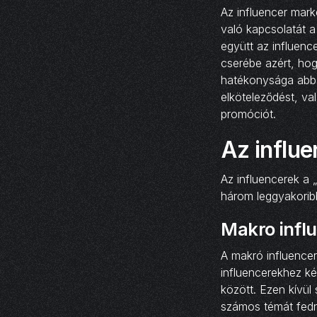
Az influencer marke
való kapcsolatát 
együtt az influenc
cserébe azért, hog
hatékonysága abba
elköteleződést, va
promóciót.
Az influe
Az influencerek a 
három leggyakorib
Makro infl
A makró influence
influencerekhez ké
között. Ezen kívül
számos témát fedn