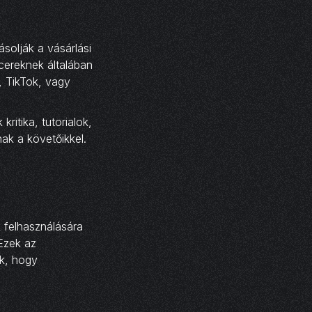
solják a vásárlási
cereknek általában
, TikTok, vagy
ritika, tutorialok,
ak a követőikkel.
 felhasználására
 Ezek az
ák, hogy