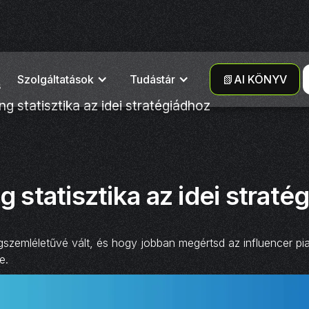
Szolgáltatások
Tudástár
📗AI KÖNYV
s
ng statisztika az idei stratégiádhoz
g statisztika az idei straté
ngszemléletűvé vált, és hogy jobban megértsd az influencer p
e.