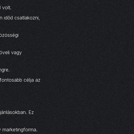
 volt.
n időd csatlakozni,
közösségi
öveli vagy
ngre.
fontosabb célja az
jánlásokban. Ez
y marketingforma.