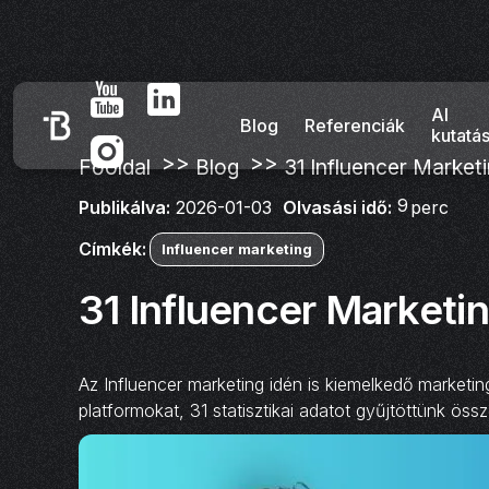
AI
Blog
Referenciák
kutatá
>>
>>
Főoldal
Blog
31 Influencer Marketi
9
Olvasási idő:
perc
Publikálva:
2026-01-03
Címkék:
Influencer marketing
31 Influencer Marketin
Az Influencer marketing idén is kiemelkedő marketi
platformokat, 31 statisztikai adatot gyűjtöttünk össz