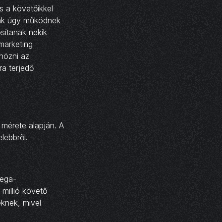
és a követőikkel
kák úgy működnek
sítanak nekik
marketing
nözni az
ra terjedő
 mérete alapján. A
lebbről.
mega-
 millió követő
eknek, mivel