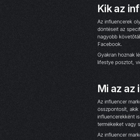
Kik az in
Az influencerek ol
döntéseit az speci
nagyobb követőtáb
Facebook.
Gyakran hoznak lét
lifestye posztot, 
Mi az az 
Az influencer mar
összpontosít, akik
influencerekként i
termékeiket vagy s
Az influencer mar