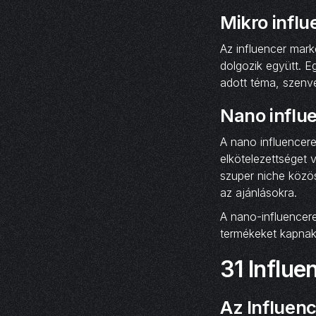
Mikro infl
Az influencer mark
dolgozik együtt. 
adott téma, szenve
Nano influ
A nano influencer
elkötelezettséget 
szuper niche közös
az ajánlásokra.
A nano-influencere
termékeket kapnak
31 Influe
Az Influen