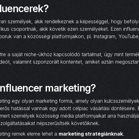
fluencerek?
yan személyek, akik rendelkeznek a képességgel, hogy befolyá
fikus csoportnak, akik követik ezen személyeket. Ezen influen
oruk van a közösségi platformjaikon, pl. Instagram, YouTube
re a saját niche-ükhöz kapcsolódó tartalmat, úgy mint termék k
videót, valamint szponzorált kontentet, amiket aztán megosztan
influencer marketing?
keting egy olyan marketing forma, amely olyan kulcsszemélyek
 erős hatással vannak egy adott célpiac vásárlási döntéseire.
smert személyek közösségi média platformjaikat arra használj
zolgáltatásaikat népszerűsítsék követőiknek.
keting remek eleme lehet a
marketing stratégiánknak
.