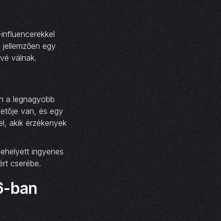
influencerekkel
 jellemzően egy
ivé válnak.
en a legnagyobb
vetője van, és egy
el, akik érzékenyek
 ehelyett ingyenes
rt cserébe.
26-ban