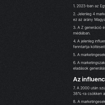
1. 2023-ban az Egye
2. Jelenleg 4 mark
ez az arány Magy
3. A Z generáció é
médiában.
4. A jelenleg infl
fenntartja költései
5. A marketingesek
6. A marketingsza
eladások generálás
Az influen
7. A 2000 után sz
38%-ra csökken a 
8. A marketingese