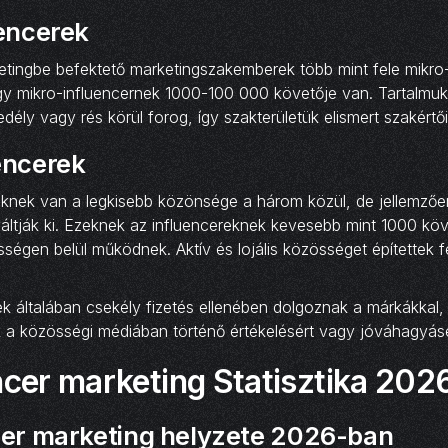
uencerek
etingbe befektető marketingszakemberek több mint fele mikro-
Egy mikro-influencernek 1000-100 000 követője van. Tartalmuk
dély vagy rés körül forog, így szakterületük elismert szakértő
encerek
eknek van a legkisebb közönsége a három közül, de jellemző
váltják ki. Ezeknek az influencereknek kevesebb mint 1000 kö
ségen belül működnek. Aktív és lojális közösséget építettek f
k általában csekély fizetés ellenében dolgoznak a márkákkal,
 a közösségi médiában történő értékelésért vagy jóváhagyásé
ncer marketing Statisztika 20
cer marketing helyzete 2026-ban