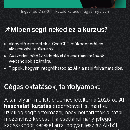
Ingyenes ChatGPT kezdő kurzus magyar nyelven
📌Miben segít neked ez a kurzus?
Alapvető ismeretek a ChatGPT működéséről és
alkalmazási területeiről.
Gyakorlati példák videókkal és esettanulmányok
webshopok számára.
Tippek, hogyan integrálhatod az AI-t a napi folyamataidba.
Céges oktatások, tanfolyamok:
A tanfolyam mellett érdemes letölteni a 2025-ös
AI
használati kutatás
eredményeit is, mert ez
üzletileg segít értelmezni, hogy hol tartotok a hazai
mezőnyhöz képest. Ha esettanulmány jellegű
kapaszkodót keresel arra, hogyan lesz az AI-ból