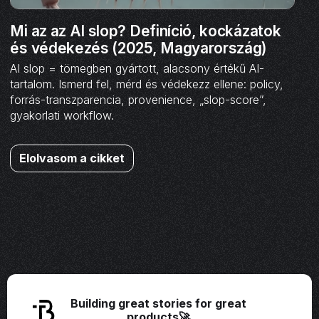
Mi az az AI slop? Definíció, kockázatok
és védekezés (2025, Magyarország)
AI slop = tömegben gyártott, alacsony értékű AI-
tartalom. Ismerd fel, mérd és védekezz ellene: policy,
forrás-transzparencia, provenience, „slop-score”,
gyakorlati workflow.
Elolvasom a cikket
Building great stories for great
products🚀