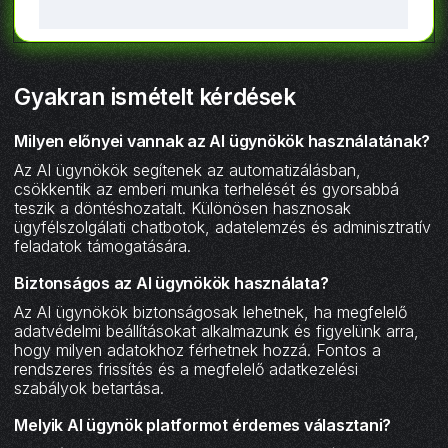
Gyakran ismételt kérdések
Milyen előnyei vannak az AI ügynökök használatának?
Az AI ügynökök segítenek az automatizálásban,
csökkentik az emberi munka terhelését és gyorsabbá
teszik a döntéshozatalt. Különösen hasznosak
ügyfélszolgálati chatbotok, adatelemzés és adminisztratív
feladatok támogatására.
Biztonságos az AI ügynökök használata?
Az AI ügynökök biztonságosak lehetnek, ha megfelelő
adatvédelmi beállításokat alkalmazunk és figyelünk arra,
hogy milyen adatokhoz férhetnek hozzá. Fontos a
rendszeres frissítés és a megfelelő adatkezelési
szabályok betartása.
Melyik AI ügynök platformot érdemes választani?