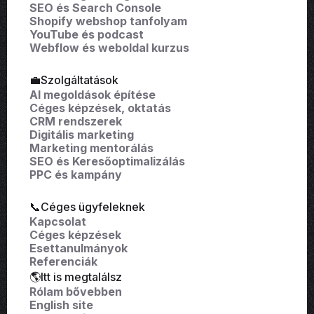
SEO és Search Console
Shopify webshop tanfolyam
YouTube és podcast
Webflow és weboldal kurzus
💼Szolgáltatások
AI megoldások építése
Céges képzések, oktatás
CRM rendszerek
Digitális marketing
Marketing mentorálás
SEO és Keresőoptimalizálás
PPC és kampány
📞Céges ügyfeleknek
Kapcsolat
Céges képzések
Esettanulmányok
Referenciák
🌎Itt is megtalálsz
Rólam bővebben
English site