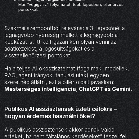
Már “végigvisz” folyamatot, több lépésben, ellenőrzési
pontokkal.
Szakmai szempontból releváns: a 3. lépcsőnél a
legnagyobb nyereség mellett a legnagyobb a
kockázat is. Itt kell igazán komolyan venni az
adatkezelést, a jogosultságokat és a
visszaellenőrzési pontokat.
Ha a teljes AI ökoszisztémát (fogalmak, modellek,
RAG, agent irányok, tanulási utak) egyben
szeretnéd átlátni, ezt a pillér oldalt javaslom:
Mesterséges intelligencia, ChatGPT és Gemini
.
Publikus AI asszisztensek üzleti célokra –
hogyan érdemes használni őket?
A publikus asszisztensek akkor adnak valódi
értéket, ha nem “általános kérdéseket” teszel fel,