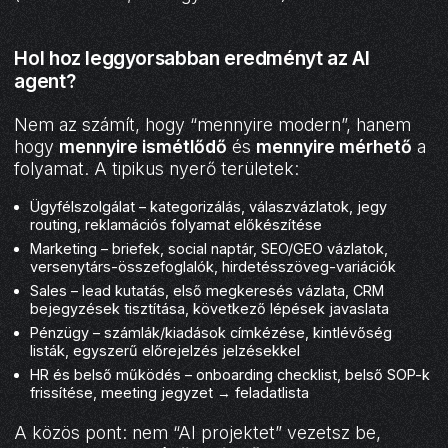
Hol hoz leggyorsabban eredményt az AI
agent?
Nem az számít, hogy “mennyire modern”, hanem
hogy
mennyire ismétlődő
és
mennyire mérhető
a
folyamat. A tipikus nyerő területek:
Ügyfélszolgálat – kategorizálás, válaszvázlatok, jegy
routing, reklamációs folyamat előkészítése
Marketing – briefek, social naptár, SEO/GEO vázlatok,
versenytárs-összefoglalók, hirdetésszöveg-variációk
Sales – lead kutatás, első megkeresés vázlata, CRM
bejegyzések tisztítása, következő lépések javaslata
Pénzügy – számlák/kiadások címkézése, kintlévőség
listák, egyszerű előrejelzés jelzésekkel
HR és belső működés – onboarding checklist, belső SOP-k
frissítése, meeting jegyzet → feladatlista
A közös pont: nem “AI projektet” vezetsz be,