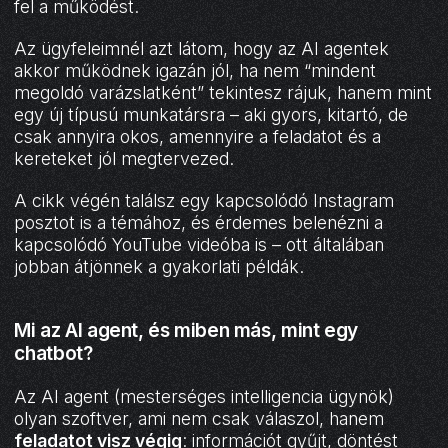
fel a működést.
Az ügyfeleimnél azt látom, hogy az AI agentek
akkor működnek igazán jól, ha nem “mindent
megoldó varázslatként” tekintesz rájuk, hanem mint
egy új típusú munkatársra – aki gyors, kitartó, de
csak annyira okos, amennyire a feladatot és a
kereteket jól megtervezed.
A cikk végén találsz egy kapcsolódó Instagram
posztot is a témához, és érdemes belenézni a
kapcsolódó YouTube videóba is – ott általában
jobban átjönnek a gyakorlati példák.
Mi az AI agent, és miben más, mint egy
chatbot?
Az AI agent (mesterséges intelligencia ügynök)
olyan szoftver, ami nem csak válaszol, hanem
feladatot visz végig
: információt gyűjt, döntést