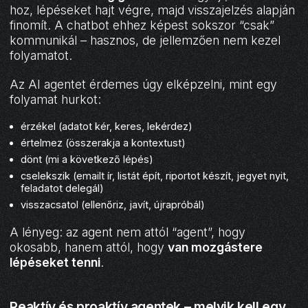
hoz, lépéseket hajt végre, majd visszajelzés alapján
finomít. A chatbot ehhez képest sokszor “csak”
kommunikál – hasznos, de jellemzően nem kezel
folyamatot.
Az AI agentet érdemes úgy elképzelni, mint egy
folyamat hurkot:
érzékel (adatot kér, keres, lekérdez)
értelmez (összerakja a kontextust)
dönt (mi a következő lépés)
cselekszik (emailt ír, listát épít, riportot készít, jegyet nyit,
feladatot delegál)
visszacsatol (ellenőriz, javít, újrapróbál)
A lényeg: az agent nem attól “agent”, hogy
okosabb, hanem attól, hogy
van mozgástere
lépéseket tenni
.
Reaktív és proaktív agentek – melyik kell egy