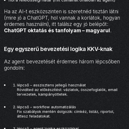
Ha az AI-t eszközszinten is szeretnéd tisztán látni
(mire jó a ChatGPT, hol vannak a korlátok, hogyan
érdemes használni), itt találsz egy jó belépőt:
ChatGPT oktatás és tanfolyam – magyarul
.
Egy egyszerű bevezetési logika KKV-knak
Az agent bevezetését érdemes három lépcsőben
gondolni:
lépcső – asszisztens jellegű használat
Rövidíted az előkészítést: vázlatok, összefoglalók, email
tervezetek, kampányötletek.
lépcső – workflow automatizálás
Fix szabályok mentén dolgozik: címkéz, listáz, riportol,
áttesz feladatokat.
lépcső – agent logika eszközökkel