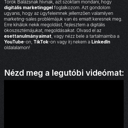
Török Balázsnak hívnak, azt szoktam mondani, hogy
digitális marketinggel
foglalkozom. Azt gondolom
ugyanis, hogy az ügyfeleimnek jellemzően valamilyen
marketing-sales problémájuk van és emiatt keresnek meg.
Erre kínálok nekik megoldást, fejlesztem a digitális
ökoszisztémájukat, megoldásaikat. Olvasd el az
esettanulmányaimat
, vagy nézz bele a tartalmaimba a
YouTube
-on,
TikTok
-on vagy írj nekem a
LinkedIn
oldalalamon!
Nézd meg a legutóbi videómat: