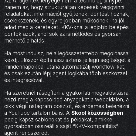
Az AI agentek lényege nem a technológiai hype,
hanem az, hogy strukturáltan képesek végigvinni
feladatokat: információt gyűjtenek, döntést hoznak,
cselekszenek, és egyre jobban működnek, ha jól
adod meg a kereteket. KKV-knál a legjobb belépési
pontok azok, ahol sok az ismétlődés és gyorsan
mérhető a hatás.
Ha most indulsz, ne a legösszetettebb megoldással
kezdj. Először építs asszisztens jellegű segítséget a
mindennapokba, utána automatizálj workflow-kat,
és csak ezután lépj agent logikába több eszközzel
és integrációval.
Ha szeretnél rásegíteni a gyakorlati megvalósításra,
nézd meg a kapcsolódó anyagokat a weboldalon, a
cikk végi Instagram posztot, és érdemes belenézni
a YouTube tartalomba is. A
Skool közösségben
pedig kapsz sablonokat és példákat, amikkel
gyorsabban összeáll a saját “KKV-kompatibilis”
agent rendszered.