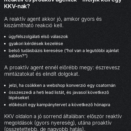
KKV-nak?
A reaktív agent akkor jó, amikor gyors és
kiszámítható reakció kell.
ügyfélszolgálati első válaszok
gyakori kérdések kezelése
belső tudásbázis keresése (“hol van a legutóbbi ajánlat
sablon?”)
A proaktív agent ennél előrébb megy: észrevesz
mintázatokat és elindít dolgokat.
jelzi, ha csökken a webshop konverzió egy csatornán
összeszedi a heti lead listát, és javasol következő
lépéseket
előkészít egy kampánytervet a következő hónapra
KKV oldalon a jó sorrend általában: először reaktív
megoldások (gyors nyereség), utána proaktív
(összetettebb, de nagyobb hatás).