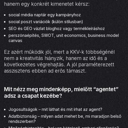
hanem egy konkrét kimenetet kérsz:
social média naptár egy kampányhoz
social poszt variációk (külön stílusban)
SEO és GEO vázlat bloghoz vagy termékleíráshoz
perszónaépítés, SWOT, unit economics, business model
canvas
Ez azért működik jól, mert a KKV-k többségénél
nem a kreativitás hiányzik, hanem az idő és a
következetes végrehajtás. A jól paraméterezett
asszisztens ebben ad erős támaszt.
Mit nézz meg mindenképp, mielőtt “agentet”
adsz a csapat kezébe?
Jogosultságok – mit láthat és mit írhat az agent?
Adatbiztonság – milyen adat mehet be, mi maradjon belső
rendszerben?