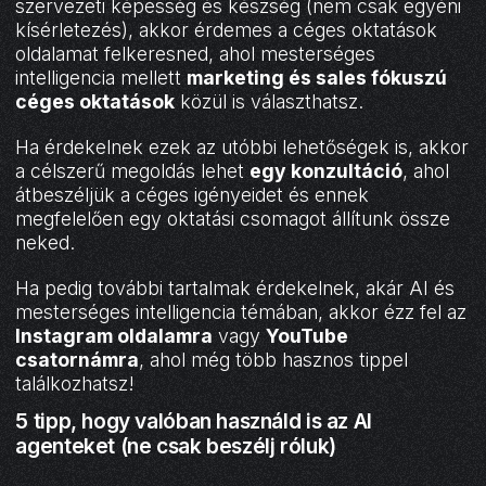
szervezeti képesség és készség (nem csak egyéni
kísérletezés), akkor érdemes a céges oktatások
oldalamat felkeresned, ahol mesterséges
intelligencia mellett
marketing és sales fókuszú
céges oktatások
közül is választhatsz.
Ha érdekelnek ezek az utóbbi lehetőségek is, akkor
a célszerű megoldás lehet
egy konzultáció
, ahol
átbeszéljük a céges igényeidet és ennek
megfelelően egy oktatási csomagot állítunk össze
neked.
Ha pedig további tartalmak érdekelnek, akár AI és
mesterséges intelligencia témában, akkor ézz fel az
Instagram oldalamra
vagy
YouTube
csatornámra
, ahol még több hasznos tippel
találkozhatsz!
5 tipp, hogy valóban használd is az AI
agenteket (ne csak beszélj róluk)