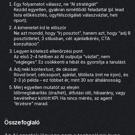
Egy folyamatot válassz, ne “AI stratégiát”
Kezdd egyetlen, gyakran ismétlődő feladattal (pl. lead
lista előkészítés, ügyfélszolgálati válaszvázlat, heti
riport).
A kimenetet írd le először
Ne azt mondd, hogy “írj posztot”, hanem azt, hogy “adj 8
posztötletet, 3 stílusban, cél: ajánlatkérés, CTA:
konzultáció”.
Legyen kötelező ellenőrzési pont
Az első 2-4 hétben az AI outputja “vázlat”, nem
“végleges”. Ez csökkenti a hibát és gyorsítja a tanulást.
Adj neki kontextust, de okosan
Rövid brief, célcsoport, ajánlat, tiltólista (mit ne írjon), és
2-3 jó példa – ez többet ér, mint 30 sor általánosság.
Mérj egyetlen mutatót az elején
Időmegtakarítás (óra/hét), átfutási idő, hibaarány, vagy
bevételhez kötött KPI. Ha nincs mérés, az agent
“érzésre” marad.
Összefoglaló