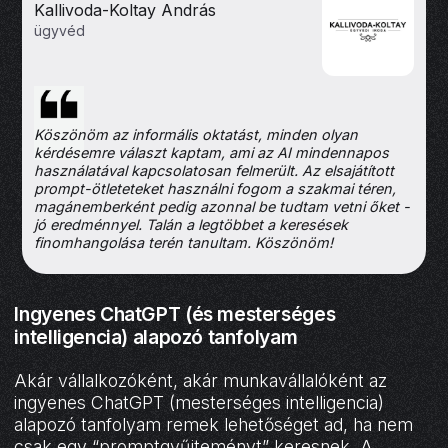
Kallivoda-Koltay András
ügyvéd
Köszönöm az informális oktatást, minden olyan
kérdésemre választ kaptam, ami az AI mindennapos
használatával kapcsolatosan felmerült. Az elsajátított
prompt-ötleteteket használni fogom a szakmai téren,
magánemberként pedig azonnal be tudtam vetni őket -
jó eredménnyel. Talán a legtöbbet a keresések
finomhangolása terén tanultam. Köszönöm!
Ingyenes ChatGPT (és mesterséges
intelligencia) alapozó tanfolyam
Akár vállalkozóként, akár munkavállalóként az
ingyenes ChatGPT (mesterséges intelligencia)
alapozó tanfolyam remek lehetőséget ad, ha nem
csak egy “promptgyűjteményt” keresnek. A