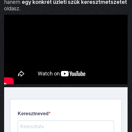
hanem
egy konkrét üzleti szűk keresztmetszetet
oldasz.