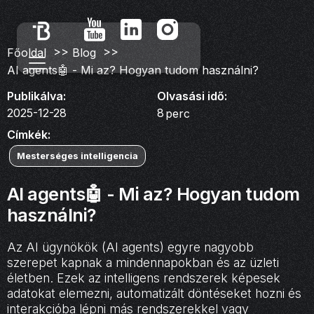
>>
>>
Főoldal
Blog
AI agents🤖 - Mi az? Hogyan tudom használni?
Publikálva:
Olvasási idő:
2025-12-28
8
perc
Címkék:
Mesterséges intelligencia
AI agents🤖 - Mi az? Hogyan tudom
használni?
Az AI ügynökök (AI agents) egyre nagyobb
szerepet kapnak a mindennapokban és az üzleti
életben. Ezek az intelligens rendszerek képesek
adatokat elemezni, automatizált döntéseket hozni és
interakcióba lépni más rendszerekkel vagy