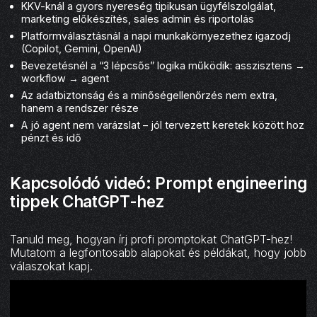
KKV-knál a gyors nyereség tipikusan ügyfélszolgálat,
marketing előkészítés, sales admin és riportolás
Platformválasztásnál a napi munkakörnyezethez igazodj
(Copilot, Gemini, OpenAI)
Bevezetésnél a “3 lépcsős” logika működik: asszisztens →
workflow → agent
Az adatbiztonság és a minőségellenőrzés nem extra,
hanem a rendszer része
A jó agent nem varázslat – jól tervezett keretek között hoz
pénzt és idő
Kapcsolódó videó: Prompt engineering
tippek ChatGPT-hez
Tanuld meg, hogyan írj profi promptokat ChatGPT-hez!
Mutatom a legfontosabb alapokat és példákat, hogy jobb
válaszokat kapj.