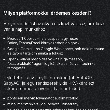
Milyen platformokkal érdemes kezdeni?
A gyors induláshoz olyan eszközt válassz, ami közel
van a napi munkához.
Microsoft Copilot – ha a csapat nagy része
Office/Teams/Excel környezetben dolgozik
Google Gemini – ha Google Workspace, sok dokumentum
és gyors tartalommunka a fókusz
OpenAI-alapú megoldások – ha rugalmasabb,
“összerakható” agent logikát akarsz, és van technikai
támogatás
Fejlettebb irány a nyílt forráskód (pl. AutoGPT,
BabyAGI jellegű rendszerek), de KKV-ként ezt
akkor érdemes elővenni, ha már tudod:
pontosan melyik folyamatot automatizálod
miből mérsz sikert (idő, bevétel, hibaarány)
hol a felelősségi határ (mit csinálhat önállóan az agent)