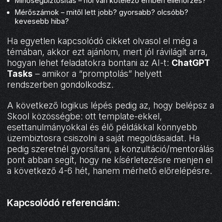
Minőségbiztosítás – hol van kötelező emberi ellenőrzés?
Mérőszámok – mitől lett jobb? gyorsabb? olcsóbb?
kevesebb hiba?
Ha egyetlen kapcsolódó cikket olvasol el még a
témában, akkor ezt ajánlom, mert jól rávilágít arra,
hogyan lehet feladatokra bontani az AI-t:
ChatGPT
Tasks
– amikor a “promptolás” helyett
rendszerben gondolkodsz.
A következő logikus lépés pedig az, hogy belépsz a
Skool közösségbe: ott template-ekkel,
esettanulmányokkal és élő példákkal könnyebb
üzembiztosra csiszolni a saját megoldásaidat. Ha
pedig szeretnél gyorsítani, a konzultáció/mentorálás
pont abban segít, hogy ne kísérletezésre menjen el
a következő 4-6 hét, hanem mérhető előrelépésre.
Kapcsolódó referenciám: