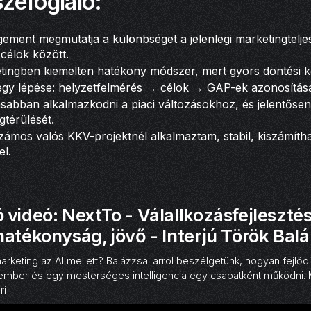
zefoglaló:
ment megmutatja a különbséget a jelenlegi marketingtelje
i célok között.
tingben kiemelten hatékony módszer, mert gyors döntési ker
égy lépése: helyzetfelmérés → célok → GAP-ek azonosítása
sabban alkalmazkodni a piaci változásokhoz, és jelentősen j
térülését.
ámos valós KKV-projektnél alkalmaztam, stabil, kiszámíth
l.
videó: NextTo - Válallkozásfejlesztés 
atékonyság, jövő - Interjú Török Balá
arketing az AI mellett? Balázzsal arról beszélgetünk, hogyan fejlőd
mber és egy mesterséges intelligencia egy csapatként működni. M
ri