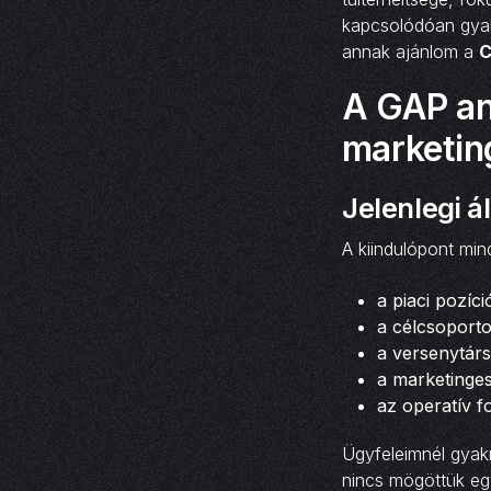
kapcsolódóan gyak
annak ajánlom a
C
A GAP ana
marketin
Jelenlegi á
A kiindulópont mind
a piaci pozíci
a célcsoporto
a versenytársa
a marketinges
az operatív f
Ügyfeleimnél gyak
nincs mögöttük eg