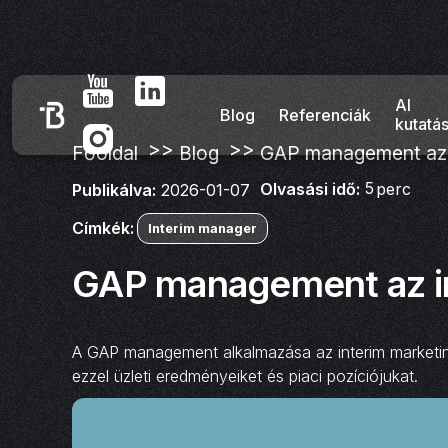
AI
Blog
Referenciák
kutatá
>>
>>
Főoldal
Blog
GAP management az 
5
Olvasási idő:
perc
Publikálva:
2026-01-07
Címkék:
Interim manager
GAP management az i
A GAP management alkalmazása az interim marketing 
ezzel üzleti eredményeiket és piaci pozíciójukat.