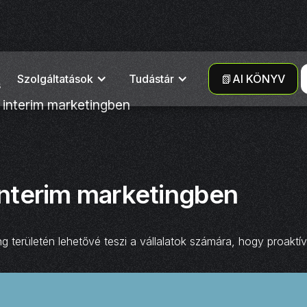
Szolgáltatások
Tudástár
📗AI KÖNYV
s
interim marketingben
nterim marketingben
területén lehetővé teszi a vállalatok számára, hogy proaktíva