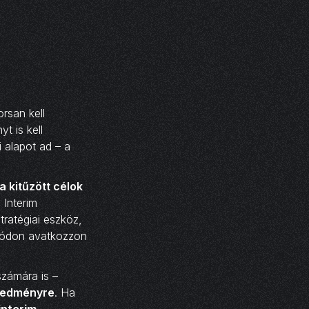
rsan kell
t is kell
i alapot ad – a
 a kitűzött célok
 Interim
tratégiai eszköz,
 módon avatkozzon
zámára is –
eredményre
. Ha
interim