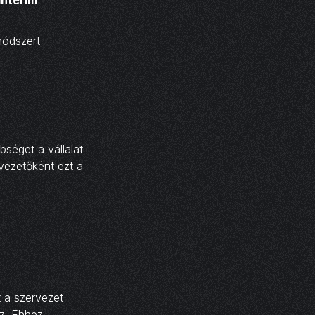
módszert –
bséget a vállalat
gvezetőként ezt a
t a szervezet
z. Ehhez