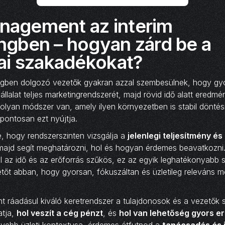
agement az interim
ngben – hogyan zárd be a
iai szakadékokat?
ingben dolgozó vezetők gyakran azzal szembesülnek, hogy gyo
állalat teljes marketingrendszerét, majd rövid idő alatt eredmény
s olyan módszer van, amely ilyen környezetben is stabil döntés
ontosan ezt nyújtja.
, hogy rendszerszinten vizsgálja a
jelenlegi teljesítmény és
majd segít meghatározni, hol és hogyan érdemes beavatkozni.
 az idő és az erőforrás szűkös, ez az egyik leghatékonyabb s
etőt abban, hogy gyorsan, fókuszáltan és üzletileg releváns
ráadásul kiváló keretrendszer a tulajdonosok és a vezetők s
atja,
hol veszít a cég pénzt
, és
hol van lehetőség gyors 
lyebb üzleti kontextusa, érdemes átfutnod a
tanácsadás és 