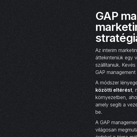
GAP man
marketi
stratég
Az interim market
áttekinteniük egy v
szállítaniuk. Kevé
GAP management p
A módszer lényege
közötti eltérést
, 
környezetben, ahol
amely segíti a vez
be.
A GAP management 
világosan megmut
érdekel a téma mé