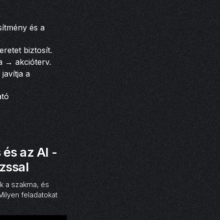
sítmény és a
etet biztosít.
 → akcióterv.
avítja a
ató
és az AI -
zssal
ik a szakma, és
ilyen feladatokat