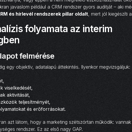
ran javaslom például a CRM rendszer gyors auditját – aki mé
RM és hírlevél rendszerek pillar oldalt
, mert jól kiegészíti 
lízis folyamata az interim
gben
llapot felmérése
ig egy objektív, adatalapú áttekintés. Ilyenkor megvizsgáljuk:
ót,
k viselkedését,
k aktivitását,
zközök teljesítményét,
olyamatokat és erőforrásokat.
ran azt látom, hogy a marketing szétszórtan működik: vanna
ységes rendszer. Ez az első nagy GAP.