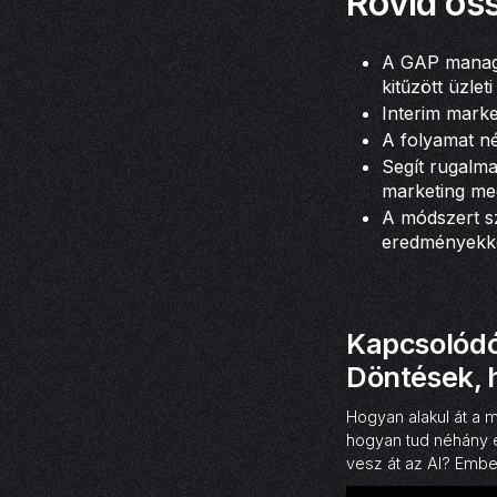
Rövid öss
A GAP manage
kitűzött üzlet
Interim marke
A folyamat n
Segít rugalma
marketing meg
A módszert sz
eredményekke
Kapcsolódó 
Döntések, h
Hogyan alakul át a m
hogyan tud néhány e
vesz át az AI? Embe