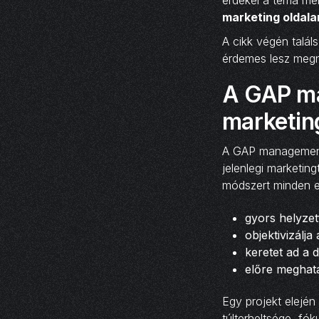
marketing oldal
A cikk végén találs
érdemes lesz meg
A GAP ma
marketin
A GAP management e
jelenlegi marketing
módszert minden e
gyors helyzet
objektivizálja
keretet ad a 
előre meghat
Egy projekt elején
túlterheltsége, f