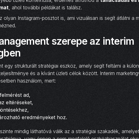
amat
, ahol további példákat is találsz.
z olyan Instagram-posztot is, ami vizuálisan is segít átlátni a 
nézned.
nagement szerepe az interim
gben
gy strukturált stratégiai eszköz, amely segít feltárni a külön
teljesítménye és a kívánt üzleti célok között. Interim marketin
setben használom, mert:
felmérést ad,
 az eltéréseket,
döntésekhez,
ározható eredményeket hoz.
 szinte mindig láthatóvá válik az a stratégiai szakadék, amelye
ókuszhiánya, vagy éppen a nem megfelelő eszközhasználat oko