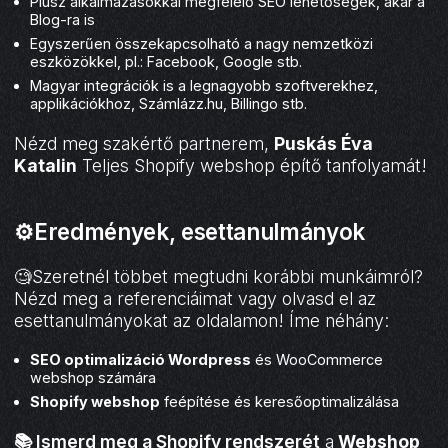
Plusz alkalmazásokkal megfelelő SEO lehetőségek, akár a
Blog-ra is
Egyszerűen összekapcsolható a nagy nemzetközi
eszközökkel, pl.: Facebook, Google stb.
Magyar integrációk is a legnagyobb szoftverekhez,
applikációkhoz, Számlázz.hu, Billingo stb.
Nézd meg szakértő partnerem,
Puskás Éva
Katalin
Teljes Shopify webshop építő tanfolyamát!
⚙️Eredmények, esettanulmányok
🧐Szeretnél többet megtudni korábbi munkáimról?
Nézd meg a referenciáimat vagy olvasd el az
esettanulmányokat az oldalamon! Íme néhány:
SEO optimalizáció Wordpress
és WooCommerce
webshop számára
Shopify webshop
feépítése és keresőoptimalizálása
📚 Ismerd meg a Shopify rendszerét
a
Webshop