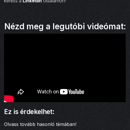
keress a
LinkedIn
oldalamon!
Nézd meg a legutóbi videómat:
Ez is érdekelhet:
Olvass tovább hasonló témában!