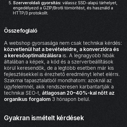
Szerveroldali gyorsítás:
válassz SSD-alapú tárhelyet,
engedélyezd a GZIP/Brotli tömörítést, és használd a
HTTP/3 protokollt.
Összefoglaló
A webshop gyorsasága nem csak technikai kérdés:
közvetlenül hat a bevételeidre, a konverzióra és
a keresőoptimalizálásra
is. A legnagyobb hibák
általában a képek, a kód és a szerverbeállítások
körül keresendők, de a legtöbb esetben már kis
fejlesztésekkel is érezhető eredményt lehet elérni.
Szakmai tapasztalatból mondhatom: azoknál az
ügyfeleimnél, akik rendszeresen karbantartják a
technikai SEO-t,
átlagosan 20–40%-kal nőtt az
organikus forgalom
3 hónapon belül.
Gyakran ismételt kérdések