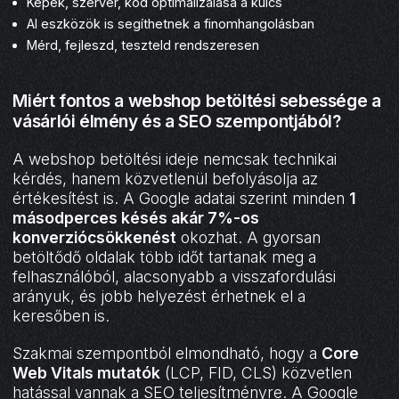
Képek, szerver, kód optimalizálása a kulcs
AI eszközök is segíthetnek a finomhangolásban
Mérd, fejleszd, teszteld rendszeresen
Miért fontos a webshop betöltési sebessége a
vásárlói élmény és a SEO szempontjából?
A webshop betöltési ideje nemcsak technikai
kérdés, hanem közvetlenül befolyásolja az
értékesítést is. A Google adatai szerint minden
1
másodperces késés akár 7%-os
konverziócsökkenést
okozhat. A gyorsan
betöltődő oldalak több időt tartanak meg a
felhasználóból, alacsonyabb a visszafordulási
arányuk, és jobb helyezést érhetnek el a
keresőben is.
Szakmai szempontból elmondható, hogy a
Core
Web Vitals mutatók
(LCP, FID, CLS) közvetlen
hatással vannak a SEO teljesítményre. A Google