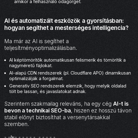
amikor a felhasználó odagörget.
AI és automatizált eszközök a gyorsításban:
hogyan segíthet a mesterséges intelligencia?
Ma már az AI is segíthet a
teljesítményoptimalizálásban.
AI képtömörítők automatikusan felismerik és tömörítik a
nagyméretű fájlokat.
AI-alapú CDN rendszerek (pl. Cloudflare APO) dinamikusan
optimalizálják a forgalmat.
Generatív SEO rendszerek elemzik, hogy melyik oldalad
tölt be lassan, és javaslatokat adnak.
Szerintem szakmailag releváns, ha egy cég
AI-t is
bevon a technikai SEO-ba
, hiszen ez hosszú távon
stabil előnyt biztosíthat a versenytársakkal
szemben.
- -✁- - - - - - - - - - -