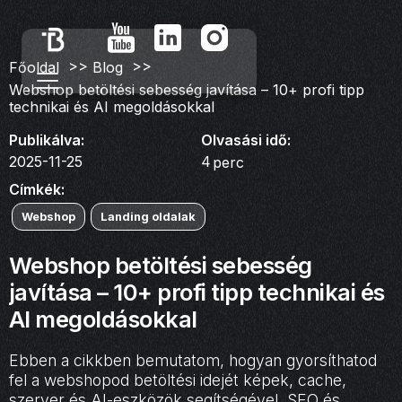
>>
>>
Főoldal
Blog
Webshop betöltési sebesség javítása – 10+ profi tipp
technikai és AI megoldásokkal
Publikálva:
Olvasási idő:
2025-11-25
4
perc
Címkék:
Webshop
Landing oldalak
Webshop betöltési sebesség
javítása – 10+ profi tipp technikai és
AI megoldásokkal
Ebben a cikkben bemutatom, hogyan gyorsíthatod
fel a webshopod betöltési idejét képek, cache,
szerver és AI-eszközök segítségével. SEO és