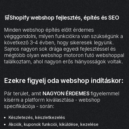
🛒Shopify webshop fejlesztés, építés és SEO
Minden webshop építés előtt érdemes
végiggondolni, milyen funkciókra van szükségünk a
következő 3-4 évben, hogy sikeresek legyünk.
Sajnos nagyon sok drága egyedi fejlesztéssel és
mégtöbb olyan webshop motoron futó webshoppal
találkoztam, ahol nagyon erős hiányosságok voltak.
Ezekre figyelj oda webshop indításkor:
Pár terület, amit
NAGYON ÉRDEMES
figyelemmel
kísérni a platform kiválasztása - webshop
specifikációja - során:
Készletezés, készletkezelés
Akciók, kuponok funkciói, kiküldése, kezelése