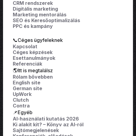
CRM rendszerek
Digitális marketing
Marketing mentorálás
SEO és Keresőoptimalizálás
PPC és kampány
📞Céges ügyfeleknek
Kapcsolat
Céges képzések
Esettanulmányok
Referenciák
🌎Itt is megtalálsz
Rólam bővebben
English site
German site
UpWork
Clutch
Contra
📌Egyéb
AI-használati kutatás 2026
Ki alakit kit? – Könyv az AI-ról
Sajtómegjelenések
Konferenciák, előadások