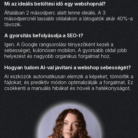
Mi az ideális betöltési idő egy webshopnál?
Általában 2 másodperc alatt lenne ideális. A 3
másodpercnél lassabb oldalakon a látogatók akár 40%-a
távozik.
A gyorsítás befolyásolja a SEO-t?
Igen. A Google rangsorolási tényezőként kezeli a
sebességet, különösen mobilon. A gyorsabb oldal jobb
helyezést és nagyobb organikus forgalmat hoz.
Hogyan tudom AI-val javítani a webshop sebességét?
AI eszközök automatikusan elemzik a képeket, tömörítik a
fájlokat, és prediktív módon optimalizálják a forgalmat. Ez
csökkenti a manuális hibákat és növeli a hatékonyságot.