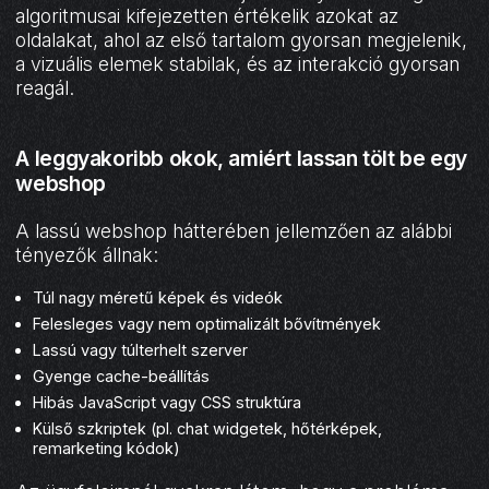
algoritmusai kifejezetten értékelik azokat az
oldalakat, ahol az első tartalom gyorsan megjelenik,
a vizuális elemek stabilak, és az interakció gyorsan
reagál.
A leggyakoribb okok, amiért lassan tölt be egy
webshop
A lassú webshop hátterében jellemzően az alábbi
tényezők állnak:
Túl nagy méretű képek és videók
Felesleges vagy nem optimalizált bővítmények
Lassú vagy túlterhelt szerver
Gyenge cache-beállítás
Hibás JavaScript vagy CSS struktúra
Külső szkriptek (pl. chat widgetek, hőtérképek,
remarketing kódok)