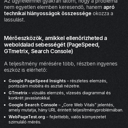
Az ügyfeleimnél gyakran látom, hogy a probléma
nem egyetlen elemben keresendő, hanem
apró
technikai hiányosságok összessége
okozza a
lassulást.
Mérőeszközök, amikkel ellenőrizheted a
weboldalad sebességét (PageSpeed,
GTmetrix, Search Console)
A teljesítmény mérésére több, részben ingyenes
eszköz is elérhető:
Google PageSpeed Insights
– részletes elemzés,
pontszám mobilra és asztali nézetre.
GTmetrix
– vizuális elemzés, vízesés diagrammal és
konkrét javaslatokkal.
Google Search Console
– „Core Web Vitals” jelentés,
amely mutatja, hány URL érintett teljesítményproblémában.
WebPageTest.org
– fejlettebb, valós környezetet
szimuláló mérés.