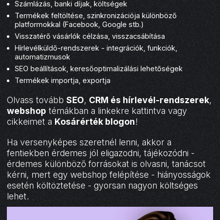
Számlázás, banki díjak, költségek
Termékek feltöltése, szinkronizációja különböző
platformokkal (Facebook, Google stb.)
Visszatérő vásárlók célzása, visszacsábítása
Hírlevélküldő-rendszerek - integrációk, funkciók,
automatizmusok
SEO beállítások, keresőoptimalizálási lehetőségek
Termékek importja, exportja
Olvass tovább
SEO
,
CRM és hírlevél-rendszerek
,
webshop
témákban a linkekre kattintva vagy
cikkeimet a
Kosárérték blogon
!
Ha versenyképes szeretnél lenni, akkor a
fentiekben érdemes jól eligazodni, tájékozódni -
érdemes különböző forrásokat is olvasni, tanácsot
kérni, mert egy webshop felépítése - hiányosságok
esetén költöztetése - gyorsan nagyon költséges
lehet.