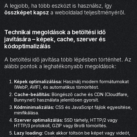
A legjobb, ha több eszközt is használsz, így
összképet kapsz
a weboldalad teljesítményéről.
Technikai megoldások a betöltési idő
javítására – képek, cache, szerver és
kódoptimalizálás
A betöltési idő javítása több lépésben történhet. Az
alábbi pontok a leghatékonyabb megoldások:
Képek optimalizálása:
Használj modern formátumokat
(WebP, AVIF), és automatikus tömörítést.
Cache-beállítás:
Böngésző cache és CDN (Cloudflare,
Bunny.net) használata jelentősen gyorsít.
Kódminimalizálás:
CSS és JavaScript fájlok egyesítése,
minifikálása.
Szerver optimalizálás:
SSD tárhely, HTTP/2 vagy
HTTP/3 protokoll, GZIP vagy Brotli tömörítés.
Lazy loading:
Csak akkor töltsön be képet vagy videót,