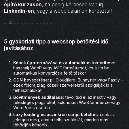
építő kurzuson
, ha pedig kérdésed van írj
Linkedin-en
, vagy a weboldalamon keresztül!
- -✁- - - - - - - - - - -
5 gyakorlati tipp a webshop betöltési idő
javításához
Képek újraformázása és automatikus tömörítése:
használj WebP vagy AVIF formátumot, és állíts be
automatikus konverziót a feltöltéskor.
CDN bevezetése:
pl. Cloudflare, Bunny.net vagy Fastly –
ezek földrajzilag közeli szerverekről szolgálják ki a
felhasználókat.
Bővítmények auditálása:
távolítsd el az inaktív vagy
felesleges pluginokat, különösen WooCommerce vagy
WordPress esetén.
Lazy loading és aszinkron script betöltés:
csak az
jelenjen meg, amit a felhasználó lát, minden más
töltődjön később.