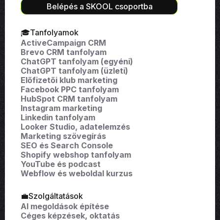
Belépés a SKOOL csoportba
🎓Tanfolyamok
ActiveCampaign CRM
Brevo CRM tanfolyam
ChatGPT tanfolyam (egyéni)
ChatGPT tanfolyam (üzleti)
Előfizetői klub marketing
Facebook PPC tanfolyam
HubSpot CRM tanfolyam
Instagram marketing
Linkedin tanfolyam
Looker Studio, adatelemzés
Marketing szövegírás
SEO és Search Console
Shopify webshop tanfolyam
YouTube és podcast
Webflow és weboldal kurzus
💼Szolgáltatások
AI megoldások építése
Céges képzések, oktatás