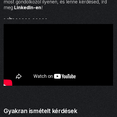
most gondolkozol ilyenen, és lenne kérdésed, írd
meg
LinkedIn-en
!
- -✁- - - - - - - - - - -
Gyakran ismételt kérdések