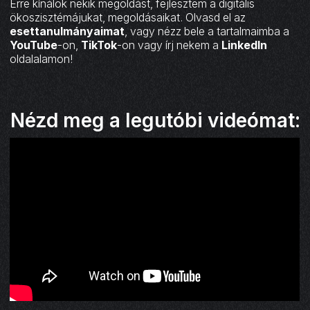
Erre kínálok nekik megoldást, fejlesztem a digitális
ökoszisztémájukat, megoldásaikat. Olvasd el az
esettanulmányaimat
, vagy nézz bele a tartalmaimba a
YouTube
-on,
TikTok
-on vagy írj nekem a
LinkedIn
oldalalamon!
Nézd meg a legutóbi videómat: