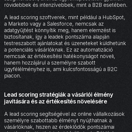
rövidebbek és intenzívebbek, mint a B2B esetében.
A lead scoring szoftverek, mint például a HubSpot,
a Marketo vagy a Salesforce, nemcsak az
adatgyűjtést könnyítik meg, hanem elemzést is
biztosítanak, így a leadek pontszáma alapján
testreszabott ajánlatokat és üzeneteket küldhetünk
a potenciális vásárlóknak. Ez az automatizáció
nemcsak az értékesítési hatékonyságot növeli,
hanem hozzájárul a személyre szabott
ügyfélélményhez is, ami kulcsfontosságú a B2C
piacon.
Lead scoring stratégiák a vásárlói élmény
javítására és az értékesítés növelésére
A lead scoring segítségével az online vállalkozások
személyre szabottabb élményt nyújthatnak a
vásárlóknak, hiszen az érdeklődők pontszámai