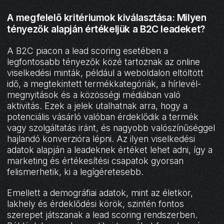
A megfelelő kritériumok kiválasztása: Milyen
tényezők alapján értékeljük a B2C leadeket?
A B2C piacon a lead scoring esetében a
legfontosabb tényezők közé tartoznak az online
viselkedési minták, például a weboldalon eltöltött
idő, a megtekintett termékkategóriák, a hírlevél-
megnyitások és a közösségi médiában való
aktivitás. Ezek a jelek utalhatnak arra, hogy a
potenciális vásárló valóban érdeklődik a termék
vagy szolgáltatás iránt, és nagyobb valószínűséggel
hajlandó konverzióra lépni. Az ilyen viselkedési
adatok alapján a leadeknek értéket lehet adni, így a
marketing és értékesítési csapatok gyorsan
felismerhetik, ki a legígéretesebb.
Emellett a demográfiai adatok, mint az életkor,
lakhely és érdeklődési körök, szintén fontos
szerepet játszanak a lead scoring rendszerben.