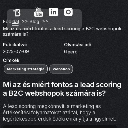
>>
>>
Főoldal
Blog
Mi az és miért fontos a lead scoring a B2C webshopok
számára is?
Publikálva:
Olvasási idő:
2025-07-09
6
perc
Címkék:
Marketing stratégia
Webshop
Mi az és miért fontos a lead scoring
a B2C webshopok számára is?
A lead scoring megkönnyíti a marketing és
értékesítési folyamatokat azáltal, hogy a
legértékesebb érdeklődőkre irányítja a figyelmet.