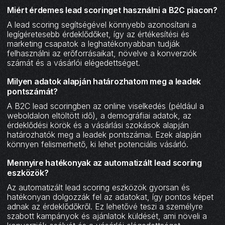
Miért érdemes lead scoringet használni a B2C piacon?
A lead scoring segítségével könnyebb azonosítani a
legígéretesebb érdeklődőket, így az értékesítési és
marketing csapatok a leghatékonyabban tudják
felhasználni az erőforrásaikat, növelve a konverziók
számát és a vásárlói elégedettséget.
Milyen adatok alapján határozhatom meg a leadek
pontszámát?
A B2C lead scoringben az online viselkedés (például a
weboldalon eltöltött idő), a demográfiai adatok, az
érdeklődési körök és a vásárlási szokások alapján
határozhatók meg a leadek pontszámai. Ezek alapján
könnyen felismerhető, ki lehet potenciális vásárló.
Mennyire hatékonyak az automatizált lead scoring
eszközök?
Az automatizált lead scoring eszközök gyorsan és
hatékonyan dolgozzák fel az adatokat, így pontos képet
adnak az érdeklődőkről. Ez lehetővé teszi a személyre
szabott kampányok és ajánlatok küldését, ami növeli a