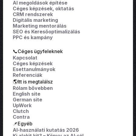
AI megoldások építése
Céges képzések, oktatás
CRM rendszerek
Digitális marketing
Marketing mentorálás
SEO és Keresőoptimalizálás
PPC és kampány
📞Céges ügyfeleknek
Kapcsolat
Céges képzések
Esettanulmányok
Referenciák
🌎Itt is megtalálsz
Rólam bővebben
English site
German site
UpWork
Clutch
Contra
📌Egyéb
AI-használati kutatás 2026
Ki alakit kit? – Könyv az AI-ról