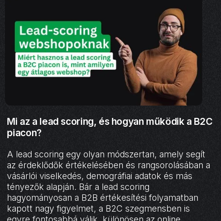
Mi az a lead scoring, és hogyan működik a B2C
piacon?
A lead scoring egy olyan módszertan, amely segít
az érdeklődők értékelésében és rangsorolásában a
vásárlói viselkedés, demográfiai adatok és más
tényezők alapján. Bár a lead scoring
hagyományosan a B2B értékesítési folyamatban
kapott nagy figyelmet, a B2C szegmensben is
egyre fontosabbá válik, különösen az online