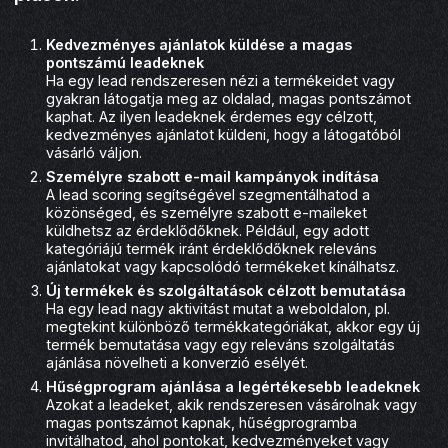
Kedvezményes ajánlatok küldése a magas
pontszámú leadeknek
Ha egy lead rendszeresen nézi a termékeidet vagy
gyakran látogatja meg az oldalad, magas pontszámot
kaphat. Az ilyen leadeknek érdemes egy célzott,
kedvezményes ajánlatot küldeni, hogy a látogatóból
vásárló váljon.
Személyre szabott e-mail kampányok indítása
A lead scoring segítségével szegmentálhatod a
közönséged, és személyre szabott e-maileket
küldhetsz az érdeklődőknek. Például, egy adott
kategóriájú termék iránt érdeklődőknek releváns
ajánlatokat vagy kapcsolódó termékeket kínálhatsz.
Új termékek és szolgáltatások célzott bemutatása
Ha egy lead nagy aktivitást mutat a weboldalon, pl.
megtekint különböző termékkategóriákat, akkor egy új
termék bemutatása vagy egy releváns szolgáltatás
ajánlása növelheti a konverzió esélyét.
Hűségprogram ajánlása a legértékesebb leadeknek
Azokat a leadeket, akik rendszeresen vásárolnak vagy
magas pontszámot kapnak, hűségprogramba
invitálhatod, ahol pontokat, kedvezményeket vagy