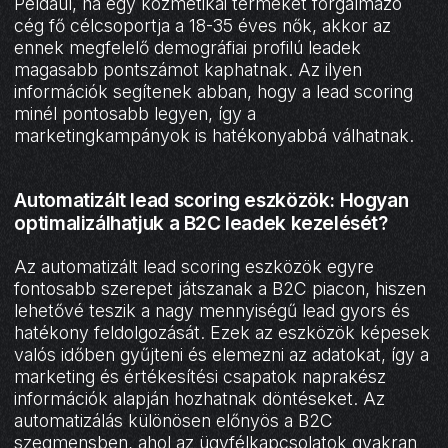
Például, ha egy kozmetikai terméket forgalmazó
cég fő célcsoportja a 18-35 éves nők, akkor az
ennek megfelelő demográfiai profilú leadek
magasabb pontszámot kaphatnak. Az ilyen
információk segítenek abban, hogy a lead scoring
minél pontosabb legyen, így a
marketingkampányok is hatékonyabbá válhatnak.
Automatizált lead scoring eszközök: Hogyan
optimalizálhatjuk a B2C leadek kezelését?
Az automatizált lead scoring eszközök egyre
fontosabb szerepet játszanak a B2C piacon, hiszen
lehetővé teszik a nagy mennyiségű lead gyors és
hatékony feldolgozását. Ezek az eszközök képesek
valós időben gyűjteni és elemezni az adatokat, így a
marketing és értékesítési csapatok naprakész
információk alapján hozhatnak döntéseket. Az
automatizálás különösen előnyös a B2C
szegmensben, ahol az ügyfélkapcsolatok gyakran