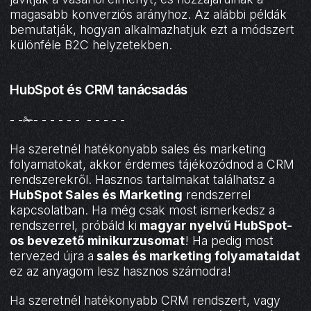
magasabb konverziós arányhoz. Az alábbi példák
bemutatják, hogyan alkalmazhatjuk ezt a módszert
különféle B2C helyzetekben.
HubSpot és CRM tanácsadás
- -✁- - - - - - - - - - -
Ha szeretnél hatékonyabb sales és marketing
folyamatokat, akkor érdemes tájékozódnod a CRM
rendszerekről. Hasznos tartalmakat találhatsz a
HubSpot Sales és Marketing
rendszerrel
kapcsolatban. Ha még csak most ismerkedsz a
rendszerrel, próbáld ki
magyar nyelvű HubSpot-
os bevezető minikurzusomat
! Ha pedig most
tervezed újra a
sales és marketing folyamataidat
ez az anyagom lesz hasznos számodra!
Ha szeretnél hatékonyabb CRM rendszert, vagy