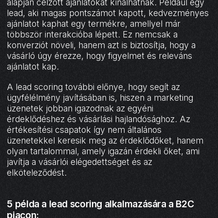
alapján célzott ajánlatokat kínálhatnak. Például egy
lead, aki magas pontszámot kapott, kedvezményes
ajánlatot kaphat egy termékre, amellyel már
többször interakcióba lépett. Ez nemcsak a
konverziót növeli, hanem azt is biztosítja, hogy a
vásárló úgy érezze, hogy figyelmet és releváns
ajánlatot kap.
A lead scoring további előnye, hogy segít az
ügyfélélmény javításában is, hiszen a marketing
üzenetek jobban igazodnak az egyéni
érdeklődéshez és vásárlási hajlandósághoz. Az
értékesítési csapatok így nem általános
üzenetekkel keresik meg az érdeklődőket, hanem
olyan tartalommal, amely igazán érdekli őket, ami
javítja a vásárlói elégedettséget és az
elköteleződést.
5 példa a lead scoring alkalmazására a B2C
piacon: