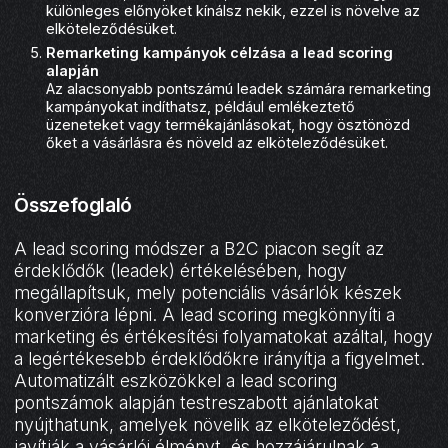
különleges előnyöket kínálsz nekik, ezzel is növelve az
elköteleződésüket.
Remarketing kampányok célzása a lead scoring
alapján
Az alacsonyabb pontszámú leadek számára remarketing
kampányokat indíthatsz, például emlékeztető
üzeneteket vagy termékajánlásokat, hogy ösztönözd
őket a vásárlásra és növeld az elköteleződésüket.
Összefoglaló
A lead scoring módszer a B2C piacon segít az
érdeklődők (leadek) értékelésében, hogy
megállapítsuk, mely potenciális vásárlók készek
konverzióra lépni. A lead scoring megkönnyíti a
marketing és értékesítési folyamatokat azáltal, hogy
a legértékesebb érdeklődőkre irányítja a figyelmet.
Automatizált eszközökkel a lead scoring
pontszámok alapján testreszabott ajánlatokat
nyújthatunk, amelyek növelik az elköteleződést,
javítják a vásárlói élményt, és hozzájárulnak a