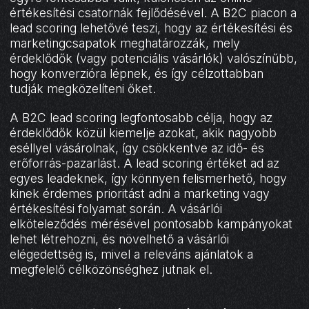
értékesítési csatornák fejlődésével. A B2C piacon a
lead scoring lehetővé teszi, hogy az értékesítési és
marketingcsapatok meghatározzák, mely
érdeklődők (vagy potenciális vásárlók) valószínűbb,
hogy konverzióra lépnek, és így célzottabban
tudják megközelíteni őket.
A B2C lead scoring legfontosabb célja, hogy az
érdeklődők közül kiemelje azokat, akik nagyobb
eséllyel vásárolnak, így csökkentve az idő- és
erőforrás-pazarlást. A lead scoring értéket ad az
egyes leadeknek, így könnyen felismerhető, hogy
kinek érdemes prioritást adni a marketing vagy
értékesítési folyamat során. A vásárlói
elköteleződés mérésével pontosabb kampányokat
lehet létrehozni, és növelhető a vásárlói
elégedettség is, mivel a releváns ajánlatok a
megfelelő célközönséghez jutnak el.