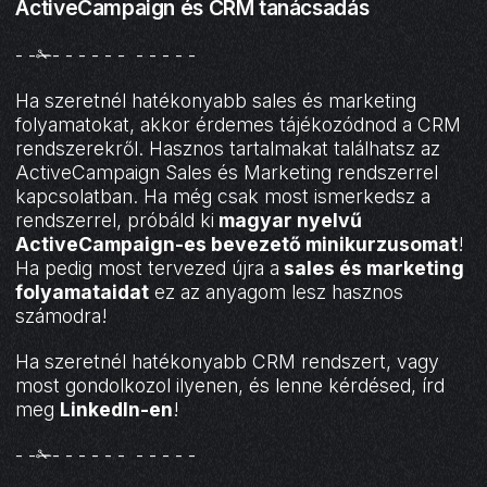
ActiveCampaign és CRM tanácsadás
- -✁- - - - - - - - - - -
Ha szeretnél hatékonyabb sales és marketing
folyamatokat, akkor érdemes tájékozódnod a CRM
rendszerekről. Hasznos tartalmakat találhatsz az
ActiveCampaign Sales és Marketing rendszerrel
kapcsolatban. Ha még csak most ismerkedsz a
rendszerrel, próbáld ki
magyar nyelvű
ActiveCampaign-es bevezető minikurzusomat
!
Ha pedig most tervezed újra a
sales és marketing
folyamataidat
ez az anyagom lesz hasznos
számodra!
Ha szeretnél hatékonyabb CRM rendszert, vagy
most gondolkozol ilyenen, és lenne kérdésed, írd
meg
LinkedIn-en
!
- -✁- - - - - - - - - - -