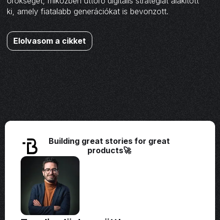
örökségét, miközben úttörő digitális stratégiát alakított
ki, amely fiatalabb generációkat is bevonzott.
Elolvasom a cikket
Building great stories for great
products🚀