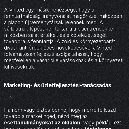
A Vinted egy másik nehézsége, hogy a
fenntarthatósági irányvonalát megőrizze, miközben
a piacon új versenytársak jelennek meg. A
vállalatnak lépést kell tartania a piaci trendekkel,
miközben saját értékeit és elkötelezettségét
továbbra is fenntartja. A zöld és környezetbarát
divat iránti érdeklődés növekedésével a Vinted
folyamatosan fejleszti szolgáltatásait, hogy
megfeleljen a vásárlói elvárásoknak és a környezeti
kihívásoknak.
Marketing- és üzletfejlesztési-tanácsadás
- -✁- - - - - - - - - - -
Ha nem vagy biztos benne, hogy merre fejleszd
tovább a marketinged, nézd meg az
esettanulmányokat az oldalon
, vagy például ezt,
hogy milyen előnyökkel járhat egy
ideiglenes