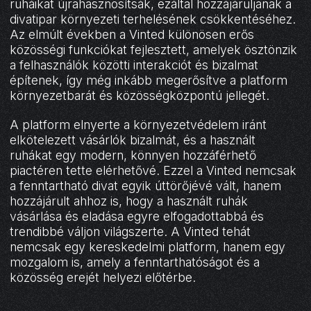
ruháikat újrahasznosítsák, ezáltal hozzájáruljanak a
divatipar környezeti terhelésének csökkentéséhez.
Az elmúlt években a Vinted különösen erős
közösségi funkciókat fejlesztett, amelyek ösztönzik
a felhasználók közötti interakciót és bizalmat
építenek, így még inkább megerősítve a platform
környezetbarát és közösségközpontú jellegét.
A platform elnyerte a környezetvédelem iránt
elkötelezett vásárlók bizalmát, és a használt
ruhákat egy modern, könnyen hozzáférhető
piactéren tette elérhetővé. Ezzel a Vinted nemcsak
a fenntartható divat egyik úttörőjévé vált, hanem
hozzájárult ahhoz is, hogy a használt ruhák
vásárlása és eladása egyre elfogadottabbá és
trendibbé váljon világszerte. A Vinted tehát
nemcsak egy kereskedelmi platform, hanem egy
mozgalom is, amely a fenntarthatóságot és a
közösség erejét helyezi előtérbe.