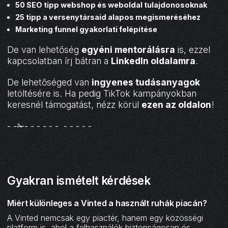
50 SEO tipp webshop és weboldal tulajdonosoknak
25 tipp a versenytársaid alapos megismeréséhez
Marketing funnel gyakorlati felépítése
De van lehetőség
egyéni mentorálásra
is, ezzel
kapcsolatban írj bátran a
LinkedIn oldalamra
.
De lehetőséged van
ingyenes tudásanyagok
letöltésére is. Ha pedig TikTok kampányokban
keresnél támogatást, nézz körül
ezen az oldalon
!
- -✁- - - - - - - - - - -
Gyakran ismételt kérdések
Miért különleges a Vinted a használt ruhák piacán?
A Vinted nemcsak egy piactér, hanem egy közösségi
platform is, ahol a felhasználók biztonságosan és