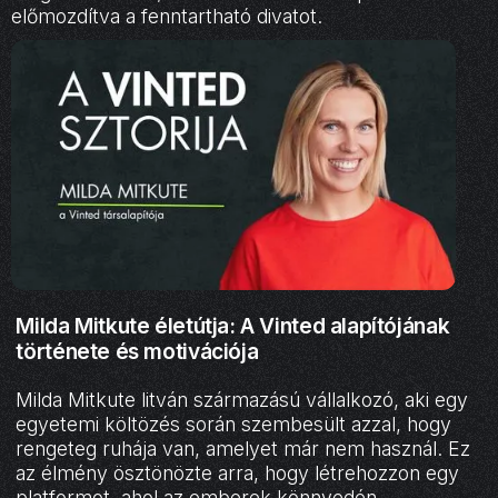
előmozdítva a fenntartható divatot.
Milda Mitkute életútja: A Vinted alapítójának
története és motivációja
Milda Mitkute litván származású vállalkozó, aki egy
egyetemi költözés során szembesült azzal, hogy
rengeteg ruhája van, amelyet már nem használ. Ez
az élmény ösztönözte arra, hogy létrehozzon egy
platformot, ahol az emberek könnyedén