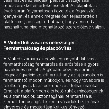
vásárlást és az eladást, például visszajelzési
rendszerekkel és értékelésekkel. Az alapítók az
évek során folyamatosan figyelték a fogyasztói
igényeket, és ennek megfelelően fejlesztették a
platformot, ami segített abban, hogy a Vinted a
használtruha piac meghatározó szereplőjévé váljon.
A Vinted kihívásai és nehézségei:
Fenntarthatóság és piacbővítés
A Vinted számára az egyik legnagyobb kihívás a
fenntarthatóság fenntartása és erősítése a gyors
növekedés mellett. A globális bővülés során a
cégnek figyelnie kellett arra, hogy az új piacokon is
fenntartható módon működjön, és hogy továbbra is
felelős fogyasztásra ösztönözze a felhasználókat.
Emellett a platformon elérhető ruhák minőségének
és a tranzakciók biztonságának fenntartása is
kiemelt fontosságú, hiszen a vásárlók bizalmának
elnyerése és megtartása kritikus tényező.