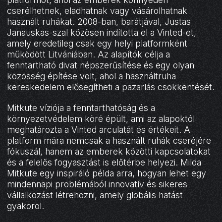
cserélhetnek, eladhatnak vagy vásárolhatnak
használt ruhákat. 2008-ban, barátjával, Justas
Janauskas-szal közösen indította el a Vinted-et,
amely eredetileg csak egy helyi platformként
működött Litvániában. Az alapítók célja a
fenntartható divat népszerűsítése és egy olyan
közösség építése volt, ahol a használtruha
kereskedelem elősegítheti a pazarlás csökkentését.
Mitkute víziója a fenntarthatóság és a
környezetvédelem köré épült, ami az alapoktól
meghatározta a Vinted arculatát és értékeit. A
platform mára nemcsak a használt ruhák cseréjére
fókuszál, hanem az emberek közötti kapcsolatokat
és a felelős fogyasztást is előtérbe helyezi. Milda
Mitkute egy inspiráló példa arra, hogyan lehet egy
mindennapi problémából innovatív és sikeres
vállalkozást létrehozni, amely globális hatást
gyakorol.