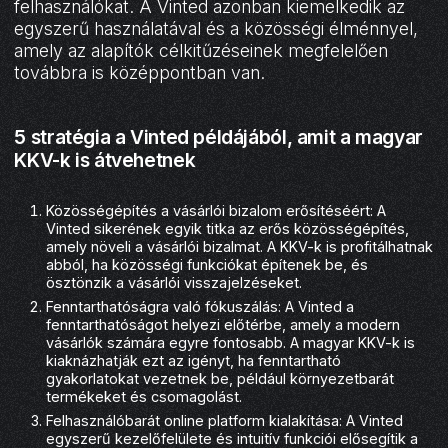
felhasználókat. A Vinted azonban kiemelkedik az
egyszerű használatával és a közösségi élménnyel,
amely az alapítók célkitűzéseinek megfelelően
továbbra is középpontban van.
5 stratégia a Vinted példájából, amit a magyar
KKV-k is átvehetnek
Közösségépítés a vásárlói bizalom erősítéséért: A
Vinted sikerének egyik titka az erős közösségépítés,
amely növeli a vásárlói bizalmat. A KKV-k is profitálhatnak
abból, ha közösségi funkciókat építenek be, és
ösztönzik a vásárlói visszajelzéseket.
Fenntarthatóságra való fókuszálás: A Vinted a
fenntarthatóságot helyezi előtérbe, amely a modern
vásárlók számára egyre fontosabb. A magyar KKV-k is
kiaknázhatják ezt az igényt, ha fenntartható
gyakorlatokat vezetnek be, például környezetbarát
termékeket és csomagolást.
Felhasználóbarát online platform kialakítása: A Vinted
egyszerű kezelőfelülete és intuitív funkciói elősegítik a