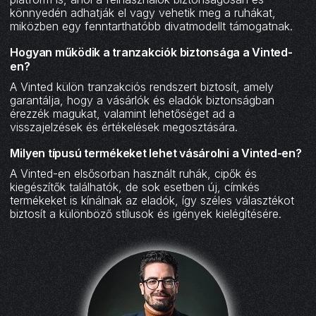
könnyedén adhatják el vagy vehetik meg a ruhákat,
miközben egy fenntarthatóbb divatmodellt támogatnak.
Hogyan működik a tranzakciók biztonsága a Vinted-
en?
A Vinted külön tranzakciós rendszert biztosít, amely
garantálja, hogy a vásárlók és eladók biztonságban
érezzék magukat, valamint lehetőséget ad a
visszajelzések és értékelések megosztására.
Milyen típusú termékeket lehet vásárolni a Vinted-en?
A Vinted-en elsősorban használt ruhák, cipők és
kiegészítők találhatók, de sok esetben új, címkés
termékeket is kínálnak az eladók, így széles választékot
biztosít a különböző stílusok és igények kielégítésére.‍