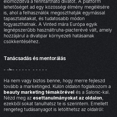
előmozdítva a fenntartható divatot. A platform
lehetőséget ad egy közösségi élmény megélésére
is, ahol a felhasználók megoszthatják egymással
tapasztalataikat, és tudatosabb módon
fogyaszthatnak. A Vinted mára Európa egyik
legnépszerűbb használtruha-piacterévé vált, amely
hozzájárul a divatipar környezeti hatásainak
csökkentéséhez.
Tanácsadás és mentorálás
- -✁- - - - - - - - - - -
Ha nem vagy biztos benne, hogy merre fejleszd
tovább a marketinged. Külön oldalon foglalkozom a
beauty marketing témakörével
és a Salonic-kal.
Nézd meg az
esettanulmányokat az oldalon
,
ezekből sokat tanulhatsz te is szerintem. Emellett
rengeteg tudásanyagot is letölthetsz az oldalról: