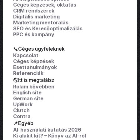
Céges képzések, oktatás
CRM rendszerek
Digitális marketing
Marketing mentorálás
SEO és Keresőoptimalizálás
PPC és kampány
📞Céges ügyfeleknek
Kapcsolat
Céges képzések
Esettanulmányok
Referenciák
🌎Itt is megtalálsz
Rólam bővebben
English site
German site
UpWork
Clutch
Contra
📌Egyéb
AI-használati kutatás 2026
Ki alakit kit? – Könyv az AI-ról