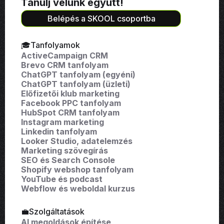
Tanulj velünk együtt!
Belépés a SKOOL csoportba
🎓Tanfolyamok
ActiveCampaign CRM
Brevo CRM tanfolyam
ChatGPT tanfolyam (egyéni)
ChatGPT tanfolyam (üzleti)
Előfizetői klub marketing
Facebook PPC tanfolyam
HubSpot CRM tanfolyam
Instagram marketing
Linkedin tanfolyam
Looker Studio, adatelemzés
Marketing szövegírás
SEO és Search Console
Shopify webshop tanfolyam
YouTube és podcast
Webflow és weboldal kurzus
💼Szolgáltatások
AI megoldások építése