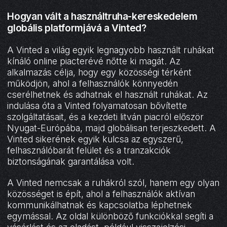
Hogyan vált a használtruha-kereskedelem
globális platformjává a Vinted?
A Vinted a világ egyik legnagyobb használt ruhákat
kínáló online piacterévé nőtte ki magát. Az
alkalmazás célja, hogy egy közösségi térként
működjön, ahol a felhasználók könnyedén
cserélhetnek és adhatnak el használt ruhákat. Az
indulása óta a Vinted folyamatosan bővítette
szolgáltatásait, és a kezdeti litván piacról először
Nyugat-Európába, majd globálisan terjeszkedett. A
Vinted sikerének egyik kulcsa az egyszerű,
felhasználóbarát felület és a tranzakciók
biztonságának garantálása volt.
A Vinted nemcsak a ruhákról szól, hanem egy olyan
közösséget is épít, ahol a felhasználók aktívan
kommunikálhatnak és kapcsolatba léphetnek
egymással. Az oldal különböző funkciókkal segíti a