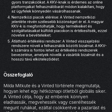
gyors tranzakciókat. A KKV-knak is érdemes az online
platformjaikat felhasználóbarát módon kialakítani, hogy
az ügyfelek könnyedén vásárolhassanak.
Nemzetközi piacok elérése: A Vinted nemzetközi
jelenléte révén szélesebb közönséget ér el. A magyar
KKV-k is megfontolhatják, hogy termékeiket és
szolgáltatásaikat külföldi piacokon is értékesítsék, ezzel
növelve a bevételeiket.
Átlátható értékelési rendszer: A Vinted visszajelzési
rendszere növeli a felhasználók közötti bizalmat. A KKV-
k számára is fontos lehet az értékelési rendszerek
bevezetése, amelyek növelik a vásárlók bizalmát és a
hosszú távú elköteleződést.
Összefoglaló
Milda Mitkute és a Vinted története megmutatja,
hogyan lehet egy hétköznapi ötletből globális siker.
A Vinted célja, hogy az emberek könnyen
eladhassák, megvehessék vagy cserélhessék
megunt ruháikat, ezáltal csökkentve a pazarlást és