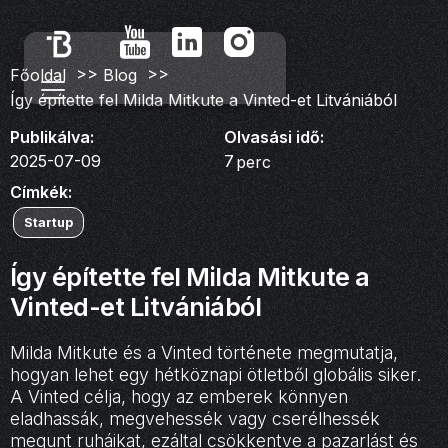
>>
>>
Főoldal
Blog
Így építette fel Milda Mitkute a Vinted-et Litvániából
Publikálva:
Olvasási idő:
2025-07-09
7
perc
Címkék:
Startup
Így építette fel Milda Mitkute a
Vinted-et Litvániából
Milda Mitkute és a Vinted története megmutatja,
hogyan lehet egy hétköznapi ötletből globális siker.
A Vinted célja, hogy az emberek könnyen
eladhassák, megvehessék vagy cserélhessék
megunt ruháikat, ezáltal csökkentve a pazarlást és