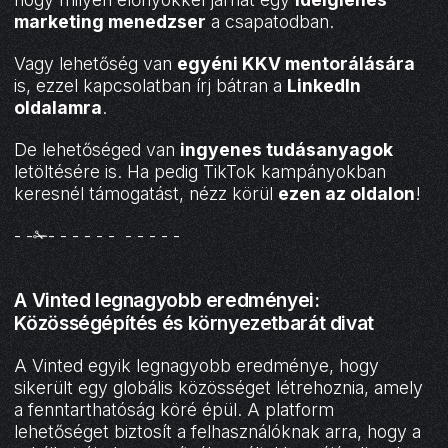
marketing menedzser
a csapatodban.
Vagy lehetőség van
egyéni KKV mentorálására
is, ezzel kapcsolatban írj bátran a
LinkedIn
oldalamra
.
De lehetőséged van
ingyenes tudásanyagok
letöltésére is. Ha pedig TikTok kampányokban
keresnél támogatást, nézz körül
ezen az oldalon
!
- -✁- - - - - - - - - - -
A Vinted legnagyobb eredményei:
Közösségépítés és környezetbarát divat
A Vinted egyik legnagyobb eredménye, hogy
sikerült egy globális közösséget létrehoznia, amely
a fenntarthatóság köré épül. A platform
lehetőséget biztosít a felhasználóknak arra, hogy a