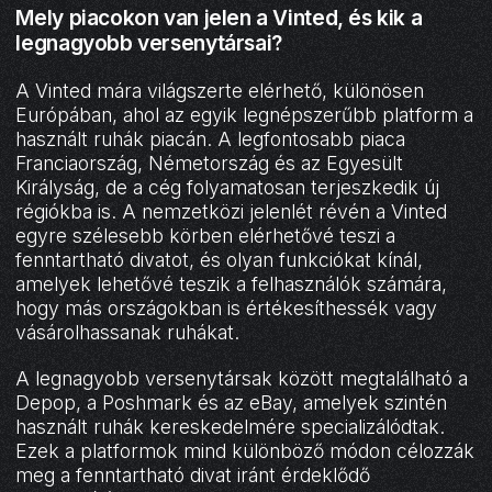
Mely piacokon van jelen a Vinted, és kik a
legnagyobb versenytársai?
A Vinted mára világszerte elérhető, különösen
Európában, ahol az egyik legnépszerűbb platform a
használt ruhák piacán. A legfontosabb piaca
Franciaország, Németország és az Egyesült
Királyság, de a cég folyamatosan terjeszkedik új
régiókba is. A nemzetközi jelenlét révén a Vinted
egyre szélesebb körben elérhetővé teszi a
fenntartható divatot, és olyan funkciókat kínál,
amelyek lehetővé teszik a felhasználók számára,
hogy más országokban is értékesíthessék vagy
vásárolhassanak ruhákat.
A legnagyobb versenytársak között megtalálható a
Depop, a Poshmark és az eBay, amelyek szintén
használt ruhák kereskedelmére specializálódtak.
Ezek a platformok mind különböző módon célozzák
meg a fenntartható divat iránt érdeklődő