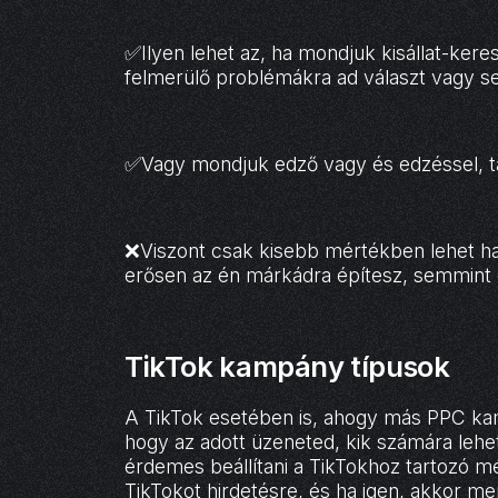
✅Ilyen lehet az, ha mondjuk kisállat-keres
felmerülő problémákra ad választ vagy se
✅Vagy mondjuk edző vagy és edzéssel, tá
❌Viszont csak kisebb mértékben lehet ha
erősen az én márkádra építesz, semmint 
TikTok kampány típusok
A TikTok esetében is, ahogy más PPC ka
hogy az adott üzeneted, kik számára lehe
érdemes beállítani a TikTokhoz tartozó mé
TikTokot hirdetésre, és ha igen, akkor m