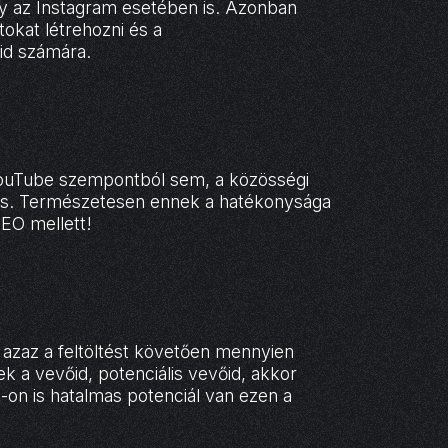
gy az Instagram esetében is. Azonban
okat létrehozni és a
id számára.
YouTube szempontból sem, a közösségi
tos. Természetesen ennek a hatékonysága
SEO mellett!
, azaz a feltöltést követően mennyien
ek a vevőid, potenciális vevőid, akkor
-on is hatalmas potenciál van ezen a