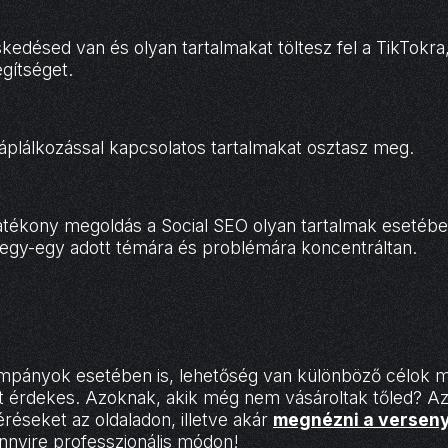
kedésed van és olyan tartalmakat töltesz fel a TikTokra,
gítséget.
plálkozással kapcsolatos tartalmakat osztasz meg.
tékony megoldás a Social SEO olyan tartalmak esetében,
egy-egy adott témára és problémára koncentráltan.
mpányok esetében is, lehetőség van különböző célok 
t érdekes. Azoknak, akik még nem vásároltak tőled? Azo
réseket az oldaladon, illetve akár
megnézni a verseny
ennyire professzionális módon!