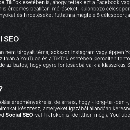
 be TikTok esetében is, ahogy tették ezt a Facebook va
n is érdemes beállítani méréseket, különböző célcsoport
okat és hirdetéseket futtatni a megfelelő célcsoportja
al SEO
lán nem tárgyalt téma, sokszor Instagram vagy éppen 
ez talán a YouTube és a TikTok esetében kiemelten fon
 de az biztos, hogy egyre fontosabbá válik a klasszikus 
?
lási eredményekre is, de arra is, hogy - long-tail-ben -
rtalmakat készítesz, amelyeket igazából állandóan keresn
nod
Social SEO
-val TikTokon is, de itthon még a YouTube