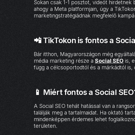
Sokan csak 1-1 posztot, videót hirdetnek
ahogy a Meta platformjain, úgy a TikToko
marketingstratégiádnak megfelelő kampány
📲 TikTokon is fontos a Soci
Bár itthon, Magyarországon még egyálta
média marketing része a
Social SEO
is, 
függ a célcsoportodtól és a márkádtól is,
📱 Miért fontos a Social SEO
A Social SEO tehát hatással van a rangsoro
találják meg a tartalmaidat. Ha oktató ta
mindenképpen érdemes lehet foglalkoz
területen.