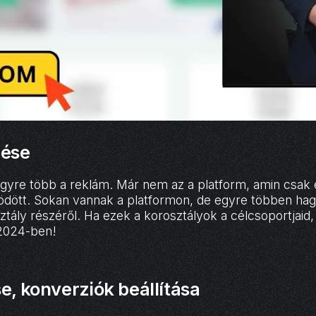
zése
yre több a reklám. Már nem az a platform, amin csak 
ött. Sokan vannak a platformon, de egyre többen hagyj
sztály részéről. Ha ezek a korosztályok a célcsoportjaid
 2024-ben!
, konverziók beállítása