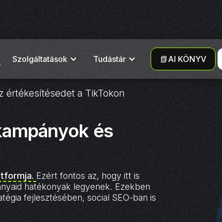
Szolgáltatások
Tudástár
📗AI KÖNYV
s
z értékesítésedet a TikTokon
 kampányok és
atformja.
Ezért fontos az, hogy itt is
ányaid hatékonyak legyenek. Ezekben
atégia fejlesztésében, social SEO-ban is