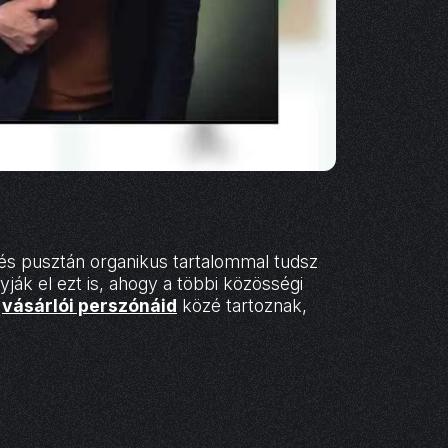
és pusztán organikus tartalommal tudsz
ák el ezt is, ahogy a többi közösségi
,
vásárlói perszónáid
közé tartoznak,