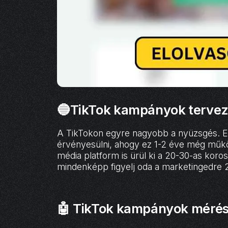
🔵TikTok kampányok terve
A TikTokon egyre nagyobb a nyüzsgés. Eg
érvényesülni, ahogy ez 1-2 éve még működ
média platform is ürül ki a 20-30-as koro
mindenképp figyelj oda a marketingedre
🤖 TikTok kampányok mérése