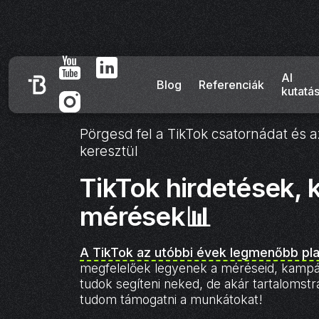
AI
Blog
Referenciák
kutatá
Pörgesd fel a TikTok csatornádat és a
keresztül
TikTok hirdetések,
mérések📊
A TikTok az utóbbi évek legmenőbb pl
megfelelőek legyenek a méréseid, kamp
tudok segíteni neked, de akár tartalomstr
tudom támogatni a munkátokat!