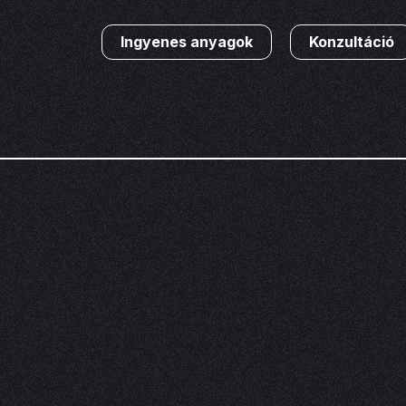
Ingyenes anyagok
Konzultáció