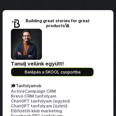
Building great stories for great
products🚀
Tanulj velünk együtt!
Belépés a SKOOL csoportba
🎓Tanfolyamok
ActiveCampaign CRM
Brevo CRM tanfolyam
ChatGPT tanfolyam (egyéni)
ChatGPT tanfolyam (üzleti)
Előfizetői klub marketing
Facebook PPC tanfolyam