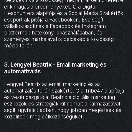
Kecskés Éva a közösségi média marketing terén ért
el kimagasló eredményeket. Ő a Digital
Headhunters alapítója és a Social Media Szakértők
csoport alapítója a Facebookon. Éva segít
vállalkozásoknak a Facebook és Instagram
platformok hatékony kihasználásában, és
személyes márkájával is példakép a közösségi
média terén.
3. Lengyel Beatrix - Email marketing és
automatizálás
Lengyel Beatrix az email marketing és az
automatizálás terén szakértő. Ő a Tribe47 alapítója
és vezérigazgatója. Beatrix a digitális marketing
eszközök és stratégiák kifinomult alkalmazásával
segíti ügyfeleit abban, hogy jobban megértsék és
közelítsék meg célközönségüket.