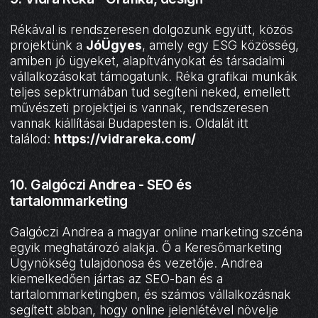
Rékával is rendszeresen dolgozunk együtt, közös
projektünk a
JóÜgyes
, amely egy ESG közösség,
amiben jó ügyeket, alapítványokat és társadalmi
vállalkozásokat támogatunk. Réka grafikai munkák
teljes sepktrumában tud segíteni neked, emellett
művészeti projektjei is vannak, rendszeresen
vannak kiállításai Budapesten is. Oldalát itt
találod:
https://vidrareka.com/
10. Galgóczi Andrea - SEO és
tartalommarketing
Galgóczi Andrea a magyar online marketing szcéna
egyik meghatározó alakja. Ő a Keresőmarketing
Ügynökség tulajdonosa és vezetője. Andrea
kiemelkedően jártas az SEO-ban és a
tartalommarketingben, és számos vállalkozásnak
segített abban, hogy online jelenlétével növelje