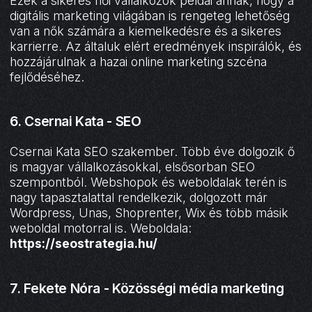
Ezek a sikeres női vállalkozók példái annak, hogy a
digitális marketing világában is rengeteg lehetőség
van a nők számára a kiemelkedésre és a sikeres
karrierre. Az általuk elért eredmények inspirálók, és
hozzájárulnak a hazai online marketing szcéna
fejlődéséhez.
6. Csernai Kata - SEO
Csernai Kata SEO szakember. Több éve dolgozik ő
is magyar vállalkozásokkal, elsősorban SEO
szempontból. Webshopok és weboldalak terén is
nagy tapasztalattal rendelkezik, dolgozott már
Wordpress, Unas, Shoprenter, Wix és több másik
weboldal motorral is. Weboldala:
https://seostrategia.hu/
7. Fekete Nóra - Közösségi média marketing