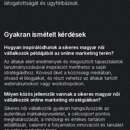
látogatottságát és ügyfélbázisát.
Gyakran ismételt kérdések
Hogyan inspirálódhatok a sikeres magyar női
vállalkozók példájából az online marketing terén?
Az általuk elért eredmények és megosztott tapasztalatok
tanulmányozásával inspirációt meríthetsz a saját
stratégiáidhoz. Kövesd őket a közösségi médiában,
olvasd el blogjaikat, és részt vehetsz az általuk tartott
webináriumokon vagy workshopokon.
Milyen közös jellemzők vannak a sikeres magyar női
vállalkozók online marketing stratégiáiban?
Sikeres női vállalkozók gyakran hangsúlyozzák az
autentikus márkaképviseletet, a célcsoport pontos
meghatározását, a minőségi és értékes tartalom
előállítását, valamint a folyamatos innovációt és tanulást