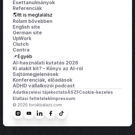
Esettanulmányok
Referenciák
🌎Itt is megtalálsz
Rólam bővebben
English site
German site
UpWork
Clutch
Contra
📌Egyéb
AI-használati kutatás 2026
Ki alakit kit? – Könyv az AI-ról
Sajtómegjelenések
Konferenciák, előadások
ADHD vállalkozói podcast
Adatkezelési tájékoztató
ÁSZF
Cookie-kezelés
Elállási feltételek
Impressum
© 2026 torokbalazs.com