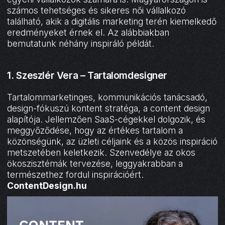
számos tehetséges és sikeres női vállalkozó
található, akik a digitális marketing terén kiemelkedő
eredményeket érnek el. Az alábbiakban
bemutatunk néhány inspiráló példát.
1. Szeszlér Vera – Tartalomdesigner
Tartalommarketinges, kommunikációs tanácsadó,
design-fókuszú kontent stratéga, a content design
alapítója. Jellemzően SaaS-cégekkel dolgozik, és
meggyőződése, hogy az értékes tartalom a
közönségünk, az üzleti céljaink és a közös inspiráció
metszetében keletkezik. Szenvedélye az okos
ökoszisztémák tervezése, leggyakrabban a
természethez fordul inspirációért.
ContentDesign.hu