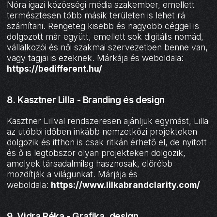
Nóra igazi közösségi média szakember, emellett
természtesen több másik területen is lehet rá
számítani. Rengeteg kisebb és nagyobb céggel is
dolgozott már együtt, emellett sok digitális nomád,
vállalkozói és női szakmai szervezetben benne van,
vagy tagjai is ezeknek. Márkája és weboldala:
https://bedifferent.hu/
8. Kasztner Lilla - Branding és design
Kasztner Lillval rendszeresen ajánljuk egymást, Lilla
az utóbbi időben inkább nemzetközi projekteken
dolgozik és itthon is csak ritkán érhető el, de nyitott
és ő is legtöbször olyan projekteken dolgozik,
amelyek társadalmilag hasznosak, előrébb
mozdítják a világunkat. Márjája és
weboldala:
https://www.lilkabrandclarity.com/
9. Vidra Réka - Grafika, design