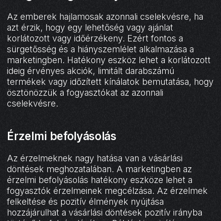
Az emberek hajlamosak azonnali cselekvésre, ha
azt érzik, hogy egy lehetőség vagy ajánlat
korlátozott vagy időérzékeny. Ezért fontos a
sürgetősség és a hiányszemlélet alkalmazása a
marketingben. Hatékony eszköz lehet a korlátozott
ideig érvényes akciók, limitált darabszámú
termékek vagy időzített kínálatok bemutatása, hogy
ösztönözzük a fogyasztókat az azonnali
cselekvésre.
Érzelmi befolyásolás
Az érzelmeknek nagy hatása van a vásárlási
döntések meghozatalában. A marketingben az
érzelmi befolyásolás hatékony eszköze lehet a
fogyasztók érzelmeinek megcélzása. Az érzelmek
felkeltése és pozitív élmények nyújtása
hozzájárulhat a vásárlási döntések pozitív irányba