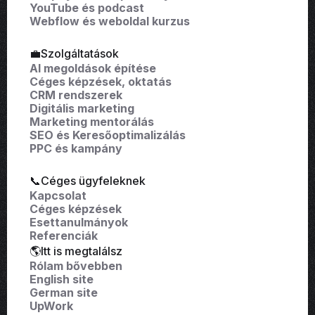
YouTube és podcast
Webflow és weboldal kurzus
💼Szolgáltatások
AI megoldások építése
Céges képzések, oktatás
CRM rendszerek
Digitális marketing
Marketing mentorálás
SEO és Keresőoptimalizálás
PPC és kampány
📞Céges ügyfeleknek
Kapcsolat
Céges képzések
Esettanulmányok
Referenciák
🌎Itt is megtalálsz
Rólam bővebben
English site
German site
UpWork