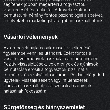
segítenek jobban megérteni a fogyasztók
viselkedését és reakcióit. A következőkben
bemutatunk néhány fontos pszichológiai alapelvet,
amelyeket a marketingstratégiában használhatunk.
Vásárlói vélemények
Az emberek hajlamosak mások viselkedését
figyelembe venni és utánozni. Ezért fontos a
vásárlói vélemények használata a marketingben.
Pozitív visszajelzések, vélemények és ajánlások
bemutatása erősíti a fogyasztók bizalmát a
termékek és szolgáltatások iránt. Például elégedett
ügyfelek visszajelzéseit vagy influenszerek
ajánlásait használhatjuk a szociális bizonyíték
hatásának fokozására.
Sürgetősség és hiányszemlélet