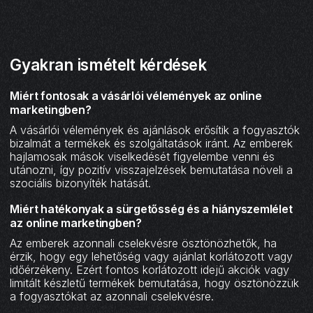
Gyakran ismételt kérdések
Miért fontosak a vásárlói vélemények az online
marketingben?
A vásárlói vélemények és ajánlások erősítik a fogyasztók
bizalmát a termékek és szolgáltatások iránt. Az emberek
hajlamosak mások viselkedését figyelembe venni és
utánozni, így pozitív visszajelzések bemutatása növeli a
szociális bizonyíték hatását.
Miért hatékonyak a sürgetősség és a hiányszemlélet
az online marketingben?
Az emberek azonnali cselekvésre ösztönözhetők, ha
érzik, hogy egy lehetőség vagy ajánlat korlátozott vagy
időérzékeny. Ezért fontos korlátozott idejű akciók vagy
limitált készletű termékek bemutatása, hogy ösztönözzük
a fogyasztókat az azonnali cselekvésre.