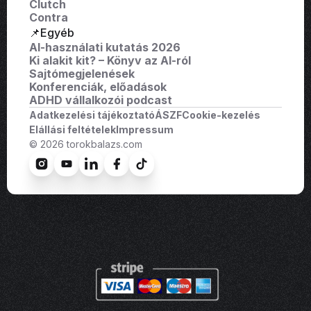
Clutch
Contra
📌Egyéb
AI-használati kutatás 2026
Ki alakit kit? – Könyv az AI-ról
Sajtómegjelenések
Konferenciák, előadások
ADHD vállalkozói podcast
Adatkezelési tájékoztató
ÁSZF
Cookie-kezelés
Elállási feltételek
Impressum
© 2026 torokbalazs.com