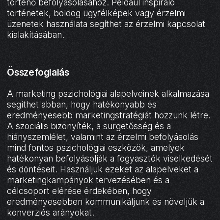
történő befolyásolásához. Például inspiráló
történetek, boldog ügyfélképek vagy érzelmi
üzenetek használata segíthet az érzelmi kapcsolat
kialakításában.
Összefoglalás
A marketing pszichológiai alapelveinek alkalmazása
segíthet abban, hogy hatékonyabb és
eredményesebb marketingstratégiát hozzunk létre.
A szociális bizonyíték, a sürgetősség és a
hiányszemlélet, valamint az érzelmi befolyásolás
mind fontos pszichológiai eszközök, amelyek
hatékonyan befolyásolják a fogyasztók viselkedését
és döntéseit. Használjuk ezeket az alapelveket a
marketingkampányok tervezésében és a
célcsoport elérése érdekében, hogy
eredményesebben kommunikáljunk és növeljük a
konverziós arányokat.