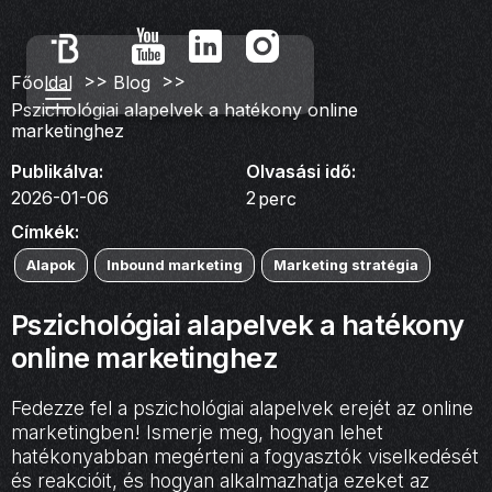
>>
>>
Főoldal
Blog
Pszichológiai alapelvek a hatékony online
marketinghez
Publikálva:
Olvasási idő:
2026-01-06
2
perc
Címkék:
Alapok
Inbound marketing
Marketing stratégia
Pszichológiai alapelvek a hatékony
online marketinghez
Fedezze fel a pszichológiai alapelvek erejét az online
marketingben! Ismerje meg, hogyan lehet
hatékonyabban megérteni a fogyasztók viselkedését
és reakcióit, és hogyan alkalmazhatja ezeket az