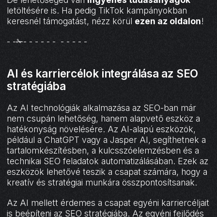
letöltésére is. Ha pedig TikTok kampányokban
keresnél támogatást, nézz körül
ezen az oldalon
!
- -✁- - - - - - - - - - -
AI és karriercélok integrálása az SEO
stratégiába
Az AI technológiák alkalmazása az SEO-ban már
nem csupán lehetőség, hanem alapvető eszköz a
hatékonyság növelésére. Az AI-alapú eszközök,
például a ChatGPT vagy a Jasper AI, segíthetnek a
tartalomkészítésben, a kulcsszóelemzésben és a
technikai SEO feladatok automatizálásában. Ezek az
eszközök lehetővé teszik a csapat számára, hogy a
kreatív és stratégiai munkára összpontosítsanak.
Az AI mellett érdemes a csapat egyéni karriercéljait
is beépíteni az SEO stratégiába. Az egyéni fejlődés