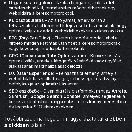
Organikus forgalom
– Azok a látogatók, akik fizetett
hirdetések nélkül, természetes módon érkeznek egy
weboldalra a keresőmotorokból.
Kulcsszókutatás
– Az a folyamat, amely során a
felhasználók által keresett kifejezéseket azonosítjuk, hogy
optimalizáljuk az adott weboldalt ezekre a kulcsszavakra.
PPC (Pay-Per-Click)
– Fizetett hirdetési modell, ahol a
hirdető minden kattintás után fizet a keresőmotoroknak
vagy közösségi média platformoknak.
CRO (Conversion Rate Optimization)
– Konverziós ráta
optimalizálás, amely a látogatók vásárlóvá vagy ügyféllé
alakításának maximalizálását célozza.
UX (User Experience)
– Felhasználói élmény, amely a
weboldalak használhatóságát, sebességét és dizájnját
befolyásolja az optimalizálás során.
SEO eszközök
– Olyan digitális platformok, mint az
Ahrefs,
SEMrush, Google Search Console
, amelyek segítenek a
kulcsszókutatásban, rangsorolási teljesítmény mérésében
és technikai SEO elemzésekben.
További szakmai fogalom magyarázatokat a
ebben
a cikkben
találsz!