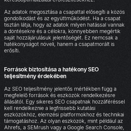
Az adatok megosztása a csapattal elősegíti a közös
gondolkodást és az együttműködést. Ha a csapat
tisztán látja, hogy az adatok milyen hatással vannak
a döntésekre és a célokra, könnyebben megértik
saját hozzájárulásuk jelentőségét. Ez nemcsak a
hatékonyságot növeli, hanem a csapatmorált is
erősíti.
Források biztosítása a hatékony SEO
teljesítmény érdekében
Az SEO teljesítmény jelentős mértékben függ a
megfelelő források és eszközök rendelkezésre
állásától. Egy sikeres SEO csapatnak hozzáféréssel
kell rendelkeznie a legfrissebb kutatási
eszközökhöz, elemzési platformokhoz és technikai
támogatáshoz. Az olyan eszközök, mint például az
Ahrefs, a SEMrush vagy a Google Search Console,