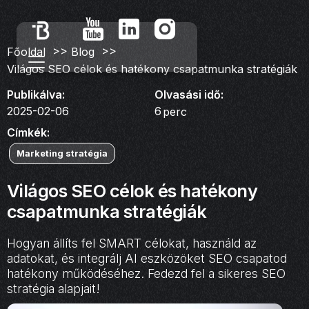
>>
>>
Főoldal
Blog
Világos SEO célok és hatékony csapatmunka stratégiák
Publikálva:
Olvasási idő:
2025-02-06
6
perc
Címkék:
Marketing stratégia
Világos SEO célok és hatékony
csapatmunka stratégiák
Hogyan állíts fel SMART célokat, használd az
adatokat, és integrálj AI eszközöket SEO csapatod
hatékony működéséhez. Fedezd fel a sikeres SEO
stratégia alapjait!