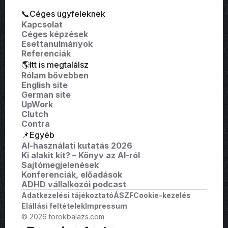
📞Céges ügyfeleknek
Kapcsolat
Céges képzések
Esettanulmányok
Referenciák
🌎Itt is megtalálsz
Rólam bővebben
English site
German site
UpWork
Clutch
Contra
📌Egyéb
AI-használati kutatás 2026
Ki alakit kit? – Könyv az AI-ról
Sajtómegjelenések
Konferenciák, előadások
ADHD vállalkozói podcast
Adatkezelési tájékoztató
ÁSZF
Cookie-kezelés
Elállási feltételek
Impressum
© 2026 torokbalazs.com