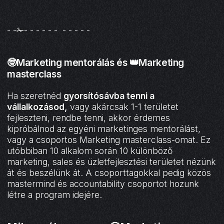
- -✁- - - - - - - - - - -
🤓Marketing mentorálás és 👑Marketing
masterclass
Ha szeretnéd
gyorsítósávba tenni a
vállalkozásod,
vagy akárcsak 1-1 területet
fejleszteni, rendbe tenni, akkor érdemes
kipróbálnod az egyéni marketinges mentorálást,
vagy a csoportos Marketing masterclass-omat. Ez
utóbbiban 10 alkalom során 10 különböző
marketing, sales és üzletfejlesztési területet nézünk
át és beszélünk át. A csoporttagokkal pedig közös
mastermind és accountability csoportot hozunk
létre a program idejére.