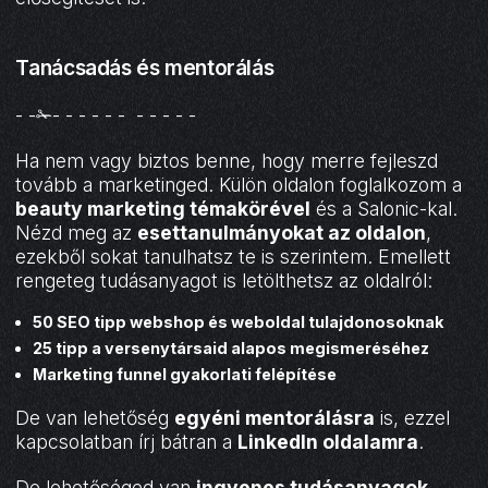
Tanácsadás és mentorálás
- -✁- - - - - - - - - - -
Ha nem vagy biztos benne, hogy merre fejleszd
tovább a marketinged. Külön oldalon foglalkozom a
beauty marketing témakörével
és a Salonic-kal.
Nézd meg az
esettanulmányokat az oldalon
,
ezekből sokat tanulhatsz te is szerintem. Emellett
rengeteg tudásanyagot is letölthetsz az oldalról:
50 SEO tipp webshop és weboldal tulajdonosoknak
25 tipp a versenytársaid alapos megismeréséhez
Marketing funnel gyakorlati felépítése
De van lehetőség
egyéni mentorálásra
is, ezzel
kapcsolatban írj bátran a
LinkedIn oldalamra
.
De lehetőséged van
ingyenes tudásanyagok