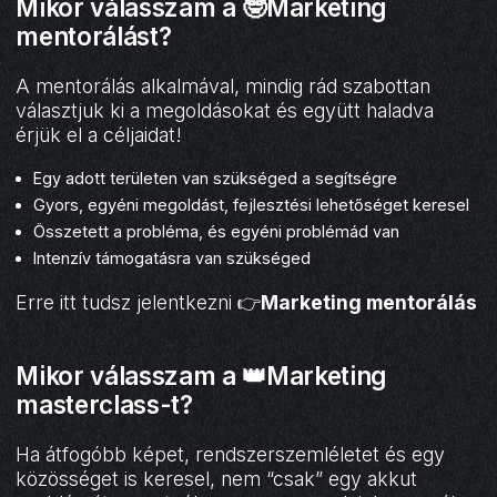
Mikor válasszam a 🤓Marketing
mentorálást?
A mentorálás alkalmával, mindig rád szabottan
választjuk ki a megoldásokat és együtt haladva
érjük el a céljaidat!
Egy adott területen van szükséged a segítségre
Gyors, egyéni megoldást, fejlesztési lehetőséget keresel
Összetett a probléma, és egyéni problémád van
Intenzív támogatásra van szükséged
Erre itt tudsz jelentkezni 👉
Marketing mentorálás
Mikor válasszam a 👑Marketing
masterclass-t?
Ha átfogóbb képet, rendszerszemléletet és egy
közösséget is keresel, nem “csak” egy akkut