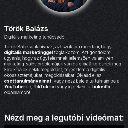
Török Balázs
Digitális marketing tanácsadó
Török Balázsnak hívnak, azt szoktam mondani, hogy
digitális marketinggel
foglalkozom. Azt gondolom
ugyanis, hogy az ügyfeleimnek jellemzően valamilyen
marketing-sales problémájuk van és emiatt keresnek meg.
Erre kínálok nekik megoldást, fejlesztem a digitális
ökoszisztémájukat, megoldásaikat. Olvasd el az
esettanulmányaimat
, vagy nézz bele a tartalmaimba a
YouTube
-on,
TikTok
-on vagy írj nekem a
LinkedIn
oldalalamon!
Nézd meg a legutóbi videómat: