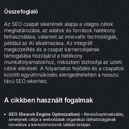
Összefoglaló
Az SEO csapat sikerének alapja a világos célok
meghatározása, az adatok és források hatékony
felhasználása, valamint az innovatív technológiák,
például az AI alkalmazása. Az integrált
megközelítés és a csapat karriercéljainak
támogatása hozzájárul a hatékony
munkafolyamatokhoz, miközben biztosítja az üzleti
célok elérését. A folyamatos fejlődés és a csapatok
közötti együttműködés elengedhetetlen a hosszú
távú SEO sikerhez.
A cikkben használt fogalmak
SEO (Search Engine Optimization)
– Keresőoptimalizálás,
amelynek célja a weboldalak organikus láthatóságának
növelése a keresőmotorok találati listáján.