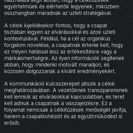
egyértelműek és elérhetők legyenek, miközben
összhangban maradnak az üzleti stratégiával.
A célok kijelölésekor fontos, hogy a csapat
tisztában legyen az elvárásokkal és azok üzleti
kontextusával. Például, ha a cél az organikus
forgalom növelése, a csapatnak értenie kell, hogy
ez milyen hatással lesz az értékesítésre vagy a
márkaismertségre. Az ilyen információk segítenek
abban, hogy mindenki motivált maradjon, és
közösen dolgozzanak a kívánt eredményekért.
A kommunikáció kulcsszerepet játszik a célok
meghatározásában. A vezetőknek transzparensnek
kell lenniük az elvárásokkal kapcsolatban, és teret
kell adniuk a csapatnak a visszajelzésre. Ez a
folyamat nemcsak a célkitűzések minőségét javítja,
hanem a csapatkohéziót és az együttműködést is
erősíti.