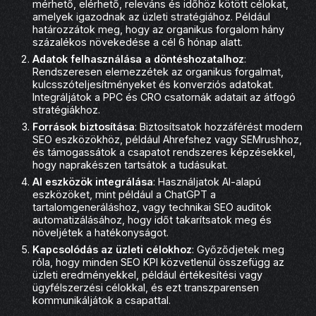
mérhető, elérhető, releváns és időhöz kötött célokat,
amelyek igazodnak az üzleti stratégiához. Például
határozzátok meg, hogy az organikus forgalom hány
százalékos növekedése a cél 6 hónap alatt.
Adatok felhasználása a döntéshozatalhoz
:
Rendszeresen elemezzétek az organikus forgalmat,
kulcsszóteljesítményeket és konverziós adatokat.
Integráljátok a PPC és CRO csatornák adatait az átfogó
stratégiákhoz.
Források biztosítása
: Biztosítsatok hozzáférést modern
SEO eszközökhöz, például Ahrefshez vagy SEMrushhoz,
és támogassátok a csapatot rendszeres képzésekkel,
hogy naprakészen tartsátok a tudásukat.
AI eszközök integrálása
: Használjatok AI-alapú
eszközöket, mint például a ChatGPT a
tartalomgeneráláshoz, vagy technikai SEO auditok
automatizálásához, hogy időt takarítsatok meg és
növeljétek a hatékonyságot.
Kapcsolódás az üzleti célokhoz
: Győződjetek meg
róla, hogy minden SEO KPI közvetlenül összefügg az
üzleti eredményekkel, például értékesítési vagy
ügyfélszerzési célokkal, és ezt transzparensen
kommunikáljátok a csapattal.