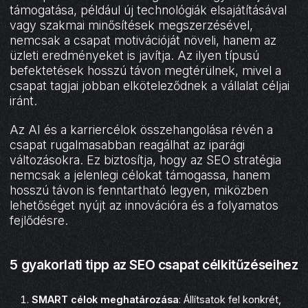
támogatása, például új technológiák elsajátításával
vagy szakmai minősítések megszerzésével,
nemcsak a csapat motivációját növeli, hanem az
üzleti eredményeket is javítja. Az ilyen típusú
befektetések hosszú távon megtérülnek, mivel a
csapat tagjai jobban elköteleződnek a vállalat céljai
iránt.
Az AI és a karriercélok összehangolása révén a
csapat rugalmasabban reagálhat az iparági
változásokra. Ez biztosítja, hogy az SEO stratégia
nemcsak a jelenlegi célokat támogassa, hanem
hosszú távon is fenntartható legyen, miközben
lehetőséget nyújt az innovációra és a folyamatos
fejlődésre.
5 gyakorlati tipp az SEO csapat célkitűzéseihez
SMART célok
meghatározása
: Állítsatok fel konkrét,