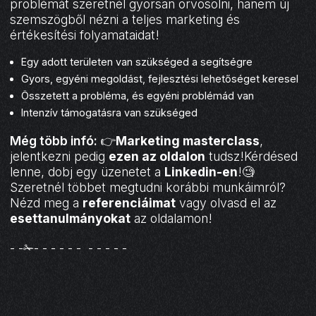
problémát szeretnél gyorsan orvosolni, hanem új
szemszögből nézni a teljes marketing és
értékesítési folyamataidat!
Egy adott területen van szükséged a segítségre
Gyors, egyéni megoldást, fejlesztési lehetőséget keresel
Összetett a probléma, és egyéni problémád van
Intenzív támogatásra van szükséged
Még több infó:
👉
Marketing masterclass
,
jelentkezni pedig
ezen az oldalon
tudsz!Kérdésed
lenne, dobj egy üzenetet a
Linkedin-en
!🧐
Szeretnél többet megtudni korábbi munkáimról?
Nézd meg a
referenciáimat
vagy olvasd el az
esettanulmányokat
az oldalamon!
- -✁- - - - - - - - - - -