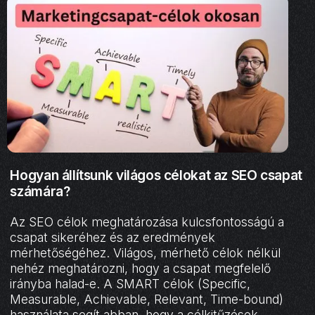
Hogyan állítsunk világos célokat az SEO csapat
számára?
Az SEO célok meghatározása kulcsfontosságú a
csapat sikeréhez és az eredmények
mérhetőségéhez. Világos, mérhető célok nélkül
nehéz meghatározni, hogy a csapat megfelelő
irányba halad-e. A SMART célok (Specific,
Measurable, Achievable, Relevant, Time-bound)
használata segít abban, hogy a célkitűzések