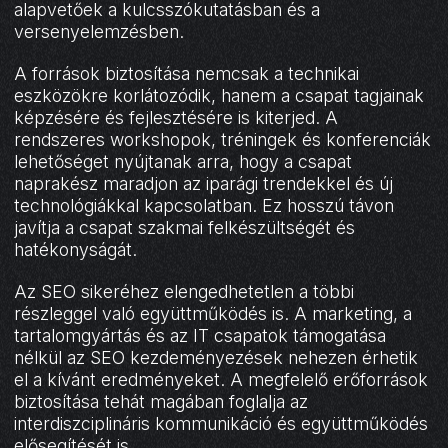
alapvetőek a kulcsszókutatásban és a
versenyelemzésben.
A források biztosítása nemcsak a technikai
eszközökre korlátozódik, hanem a csapat tagjainak
képzésére és fejlesztésére is kiterjed. A
rendszeres workshopok, tréningek és konferenciák
lehetőséget nyújtanak arra, hogy a csapat
naprakész maradjon az iparági trendekkel és új
technológiákkal kapcsolatban. Ez hosszú távon
javítja a csapat szakmai felkészültségét és
hatékonyságát.
Az SEO sikeréhez elengedhetetlen a többi
részleggel való együttműködés is. A marketing, a
tartalomgyártás és az IT csapatok támogatása
nélkül az SEO kezdeményezések nehezen érhetik
el a kívánt eredményeket. A megfelelő erőforrások
biztosítása tehát magában foglalja az
interdiszciplináris kommunikáció és együttműködés
elősegítését is.