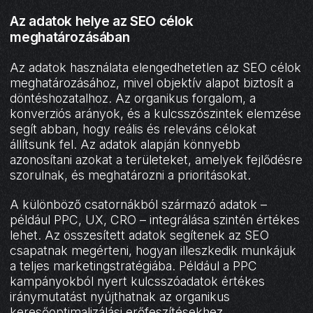
Az adatok helye az SEO célok
meghatározásában
Az adatok használata elengedhetetlen az SEO célok
meghatározásához, mivel objektív alapot biztosít a
döntéshozatalhoz. Az organikus forgalom, a
konverziós arányok, és a kulcsszószintek elemzése
segít abban, hogy reális és releváns célokat
állítsunk fel. Az adatok alapján könnyebb
azonosítani azokat a területeket, amelyek fejlődésre
szorulnak, és meghatározni a prioritásokat.
A különböző csatornákból származó adatok –
például PPC, UX, CRO – integrálása szintén értékes
lehet. Az összesített adatok segítenek az SEO
csapatnak megérteni, hogyan illeszkedik munkájuk
a teljes marketingstratégiába. Például a PPC
kampányokból nyert kulcsszóadatok értékes
iránymutatást nyújthatnak az organikus
keresőoptimalizálási erőfeszítésekhez.