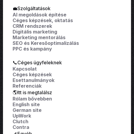
💼Szolgáltatások
AI megoldások építése
Céges képzések, oktatás
CRM rendszerek
Digitális marketing
Marketing mentorálás
SEO és Keresőoptimalizálás
PPC és kampány
📞Céges ügyfeleknek
Kapcsolat
Céges képzések
Esettanulmányok
Referenciák
🌎Itt is megtalálsz
Rólam bővebben
English site
German site
UpWork
Clutch
Contra
📌Egyéb