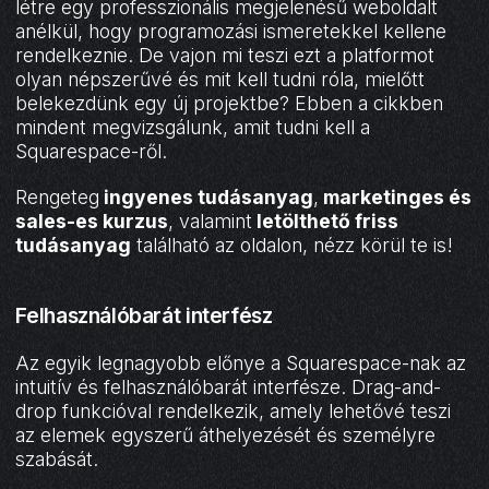
létre egy professzionális megjelenésű weboldalt
anélkül, hogy programozási ismeretekkel kellene
rendelkeznie. De vajon mi teszi ezt a platformot
olyan népszerűvé és mit kell tudni róla, mielőtt
belekezdünk egy új projektbe? Ebben a cikkben
mindent megvizsgálunk, amit tudni kell a
Squarespace-ről.
Rengeteg
ingyenes tudásanyag
,
marketinges és
sales-es kurzus
, valamint
letölthető friss
tudásanyag
található az oldalon, nézz körül te is!
Felhasználóbarát interfész
Az egyik legnagyobb előnye a Squarespace-nak az
intuitív és felhasználóbarát interfésze. Drag-and-
drop funkcióval rendelkezik, amely lehetővé teszi
az elemek egyszerű áthelyezését és személyre
szabását.