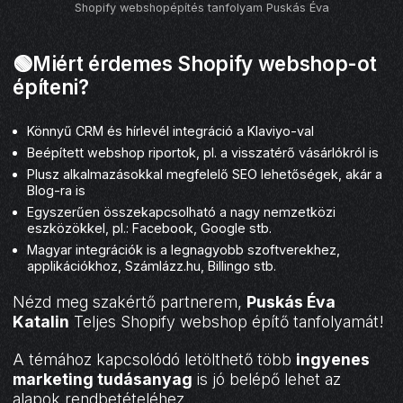
Shopify webshopépítés tanfolyam Puskás Éva
🟢Miért érdemes Shopify webshop-ot
építeni?
Könnyű CRM és hírlevél integráció a Klaviyo-val
Beépített webshop riportok, pl. a visszatérő vásárlókról is
Plusz alkalmazásokkal megfelelő SEO lehetőségek, akár a
Blog-ra is
Egyszerűen összekapcsolható a nagy nemzetközi
eszközökkel, pl.: Facebook, Google stb.
Magyar integrációk is a legnagyobb szoftverekhez,
applikációkhoz, Számlázz.hu, Billingo stb.
Nézd meg szakértő partnerem,
Puskás Éva
Katalin
Teljes Shopify webshop építő tanfolyamát!
A témához kapcsolódó letölthető több
ingyenes
marketing tudásanyag
is jó belépő lehet az
alapok rendbetételéhez.