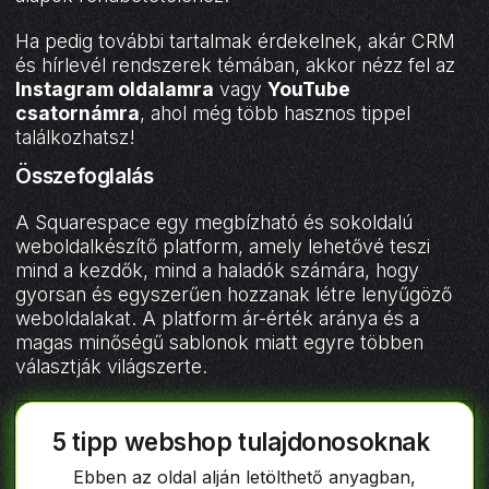
Ha pedig további tartalmak érdekelnek, akár CRM
és hírlevél rendszerek témában, akkor nézz fel az
Instagram oldalamra
vagy
YouTube
csatornámra
, ahol még több hasznos tippel
találkozhatsz!
Összefoglalás
A Squarespace egy megbízható és sokoldalú
weboldalkészítő platform, amely lehetővé teszi
mind a kezdők, mind a haladók számára, hogy
gyorsan és egyszerűen hozzanak létre lenyűgöző
weboldalakat. A platform ár-érték aránya és a
magas minőségű sablonok miatt egyre többen
választják világszerte.
5 tipp webshop tulajdonosoknak
Ebben az oldal alján letölthető anyagban,