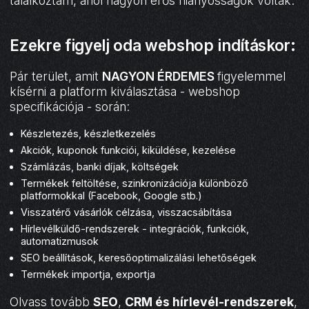
találkoztam, ahol nagyon erős hiányosságok voltak.
Ezekre figyelj oda webshop indításkor:
Pár terület, amit
NAGYON ÉRDEMES
figyelemmel
kísérni a platform kiválasztása - webshop
specifikációja - során:
Készletezés, készletkezelés
Akciók, kuponok funkciói, kiküldése, kezelése
Számlázás, banki díjak, költségek
Termékek feltöltése, szinkronizációja különböző
platformokkal (Facebook, Google stb.)
Visszatérő vásárlók célzása, visszacsábítása
Hírlevélküldő-rendszerek - integrációk, funkciók,
automatizmusok
SEO beállítások, keresőoptimalizálási lehetőségek
Termékek importja, exportja
Olvass tovább
SEO
,
CRM és hírlevél-rendszerek
,