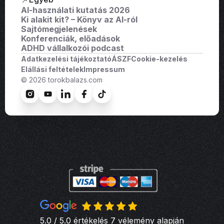
AI-használati kutatás 2026
Ki alakit kit? – Könyv az AI-ról
Sajtómegjelenések
Konferenciák, előadások
ADHD vállalkozói podcast
Adatkezelési tájékoztató
ÁSZF
Cookie-kezelés
Elállási feltételek
Impressum
© 2026 torokbalazs.com
5.0 / 5.0 értékelés 7 vélemény alapján