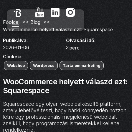
>>
>>
Főoldal
Blog
WooCommerce helyett válaszd ezt: Squarespace
Publikálva:
Olvasási idő:
2026-01-06
3
perc
Címkék:
Webshop
Wordpress
Tartalommarketing
WooCommerce helyett válaszd ezt:
Squarespace
Squarespace egy olyan weboldalkészítő platform,
amely lehetővé teszi, hogy bárki könnyedén hozzon
létre egy professzionális megjelenésű weboldalt
anélkül, hogy programozási ismeretekkel kellene
rendelkeznie.