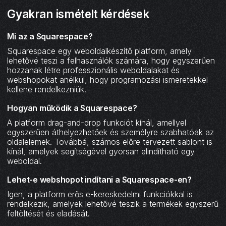
Gyakran ismételt kérdések
Mi az a Squarespace?
Squarespace egy weboldalkészítő platform, amely
lehetővé teszi a felhasználók számára, hogy egyszerűen
hozzanak létre professzionális weboldalakat és
webshopokat anélkül, hogy programozási ismeretekkel
kellene rendelkezniük.
Hogyan működik a Squarespace?
A platform drag-and-drop funkciót kínál, amellyel
egyszerűen áthelyezhetőek és személyre szabhatóak az
oldalelemek. Továbbá, számos előre tervezett sablont is
kínál, amelyek segítségével gyorsan elindítható egy
weboldal.
Lehet-e webshopot indítani a Squarespace-en?
Igen, a platform erős e-kereskedelmi funkciókkal is
rendelkezik, amelyek lehetővé teszik a termékek egyszerű
feltöltését és eladását.