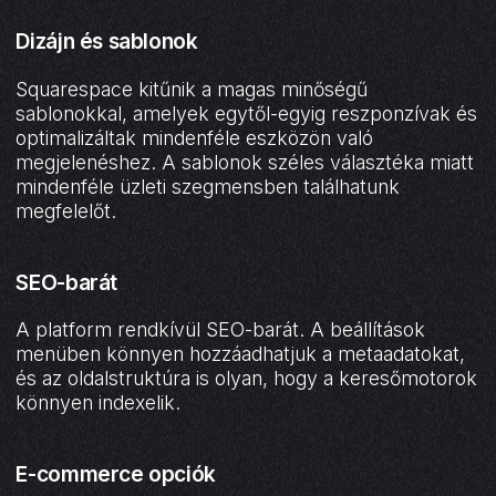
Dizájn és sablonok
Squarespace kitűnik a magas minőségű
sablonokkal, amelyek egytől-egyig reszponzívak és
optimalizáltak mindenféle eszközön való
megjelenéshez. A sablonok széles választéka miatt
mindenféle üzleti szegmensben találhatunk
megfelelőt.
SEO-barát
A platform rendkívül SEO-barát. A beállítások
menüben könnyen hozzáadhatjuk a metaadatokat,
és az oldalstruktúra is olyan, hogy a keresőmotorok
könnyen indexelik.
E-commerce opciók