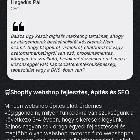
Hegedűs Pál
CEO
Balázs úgy készít digitális marketing tartalmat, ahogy
az átlagemberek bevásárlólistát készítenek.Nem
számít, hogy blogokról, videókról, chatbotokról vagy
csatornamarketingről van szó, problémamentes,
könnyen használható, bevált módszereket oszt meg a
közönséggel való kapcsolatteremtésre.Képesség,
tapasztalat vagy a DNS-ében van?
🛒Shopify webshop fejlesztés, építés és SEO
Minden webshop építés előtt érdemes
végiggondolni, milyen funkciókra van szükségünk a
következő 3-4 évben, hogy sikeresek legyünk.
Sajnos nagyon sok drága egyedi fejlesztéssel és
mégtöbb olyan webshop motoron futó webshoppal