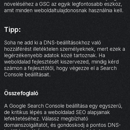
növeléséhez a GSC az egyik legfontosabb eszköz,
amit minden weboldaltulajdonosnak használnia kell.
Tipp:
Soha ne add ki a DNS-beállításokhoz való
hozzáférést illetéktelen személyeknek, mert ezek a
legérzékenyebb adatok közé tartoznak. Ha
weboldalad fejlesztését kiszervezed, mindig kérd
számon a fejlesztőtől, hogy végezze el a Search
Console beállításait.
Összefoglaló
A Google Search Console beállítása egy egyszerű,
de kritikus lépés a weboldalad SEO alapjainak
lefektetéséhez. Válassz megbízható
domainszolgáltatót, és gondoskodj a pontos DNS-