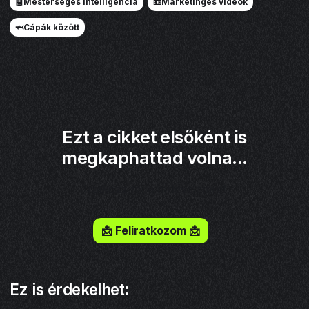
🤖Mesterséges intelligencia
📼Marketinges videók
🦈Cápák között
Ezt a cikket elsőként is
megkaphattad volna...
Iratkozz fel a hírlevelemre!
📩 Feliratkozom 📩
Ez is érdekelhet: