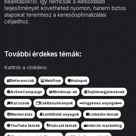
beállításokról. Így nemcsak a weboldalad
teljesítményét követheted nyomon, hanem biztos
alapokat teremtesz a keresőoptimalizálási
céljaidhoz.
További érdekes témák:
Kattints a címkékre:
🔐Referenciák
💻Webflow
🟠Hubspot
🔵ActiveCampaign
🧩Mindmap-ek
📰Sajtómegjelenések
🎓Kurzusok
🗂️Esettanulmányok
👀Ingyenes anyagok👀
🤓Mentorálás
🧠Letölthető anyagok
🟦Linkedin témák
🔴YouTube témák
🎙️Podcast témák
💼Interim marketing