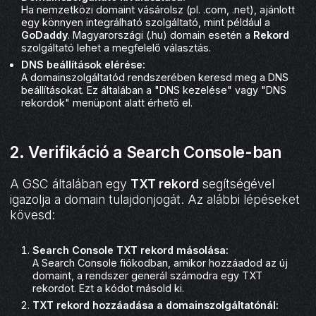
Ha nemzetközi domaint vásárolsz (pl. .com, .net), ajánlott
egy könnyen integrálható szolgáltató, mint például a
GoDaddy
. Magyarországi (.hu) domain esetén a
Rekord
szolgáltató lehet a megfelelő választás.
DNS beállítások elérése:
A domainszolgáltatód rendszerében keresd meg a DNS
beállításokat. Ez általában a "DNS kezelése" vagy "DNS
rekordok" menüpont alatt érhető el.
2. Verifikáció a Search Console-ban
A GSC általában egy
TXT rekord
segítségével
igazolja a domain tulajdonjogát. Az alábbi lépéseket
kövesd:
Search Console TXT rekord másolása:
A Search Console fiókodban, amikor hozzáadod az új
domaint, a rendszer generál számodra egy TXT
rekordot. Ezt a kódot másold ki.
TXT rekord hozzáadása a domainszolgáltatónál: