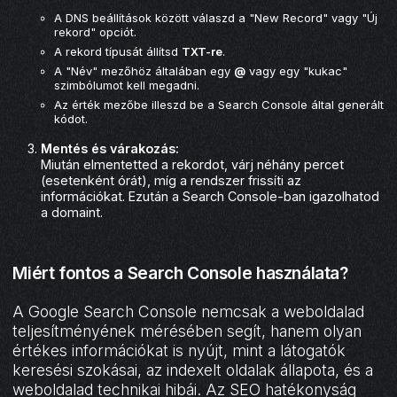
A DNS beállítások között válaszd a "New Record" vagy "Új
rekord" opciót.
A rekord típusát állítsd
TXT-re
.
A "Név" mezőhöz általában egy
@
vagy egy "kukac"
szimbólumot kell megadni.
Az érték mezőbe illeszd be a Search Console által generált
kódot.
Mentés és várakozás:
Miután elmentetted a rekordot, várj néhány percet
(esetenként órát), míg a rendszer frissíti az
információkat. Ezután a Search Console-ban igazolhatod
a domaint.
Miért fontos a Search Console használata?
A Google Search Console nemcsak a weboldalad
teljesítményének mérésében segít, hanem olyan
értékes információkat is nyújt, mint a látogatók
keresési szokásai, az indexelt oldalak állapota, és a
weboldalad technikai hibái. Az SEO hatékonyság