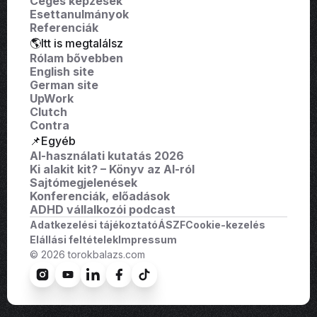
Céges képzések
Esettanulmányok
Referenciák
🌎Itt is megtalálsz
Rólam bővebben
English site
German site
UpWork
Clutch
Contra
📌Egyéb
AI-használati kutatás 2026
Ki alakit kit? – Könyv az AI-ról
Sajtómegjelenések
Konferenciák, előadások
ADHD vállalkozói podcast
Adatkezelési tájékoztató
ÁSZF
Cookie-kezelés
Elállási feltételek
Impressum
© 2026 torokbalazs.com