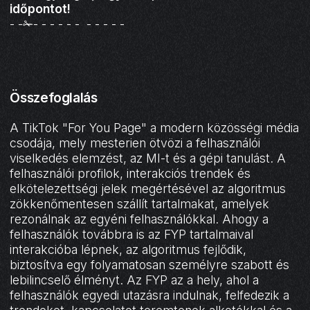
időpontot
!
- -✁- - - - - - - - - - -
Összefoglalás
A TikTok "For You Page" a modern közösségi média
csodája, mely mesterien ötvözi a felhasználói
viselkedés elemzést, az MI-t és a gépi tanulást. A
felhasználói profilok, interakciós trendek és
elkötelezettségi jelek megértésével az algoritmus
zökkenőmentesen szállít tartalmakat, amelyek
rezonálnak az egyéni felhasználókkal. Ahogy a
felhasználók továbbra is az FYP tartalmaival
interakcióba lépnek, az algoritmus fejlődik,
biztosítva egy folyamatosan személyre szabott és
lebilincselő élményt. Az FYP az a hely, ahol a
felhasználók egyedi utazásra indulnak, felfedezik a