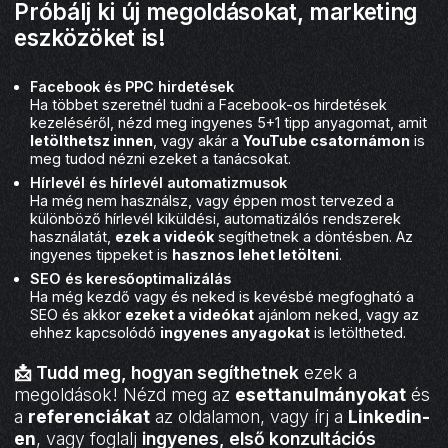
Próbálj ki új megoldásokat, marketing
eszközöket is!
Facebook és PPC hirdetések
Ha többet szeretnél tudni a Facebook-os hirdetések
kezeléséről, nézd meg ingyenes 5+1 tipp anyagomat, amit
letölthetsz innen
, vagy akár a
YouTube csatornámon
is
meg tudod nézni ezeket a tanácsokat.
Hírlevél és hírlevél automatizmusok
Ha még nem használsz, vagy éppen most tervezed a
különböző hírlevél kiküldési, automatizálós rendszerek
használatát,
ezek a videók
segíthetnek a döntésben. Az
ingyenes tippeket is
hasznos lehet letölteni
.
SEO és keresőoptimalizálás
Ha még kezdő vagy és neked is kevésbé megfogható a
SEO és akkor
ezeket a videókat
ajánlom neked, vagy az
ehhez kapcsolódó
ingyenes anyagokat
is letöltheted.
📩 Tudd meg, hogyan segíthetnek
ezek a
megoldások! Nézd meg az
esettanulmányokat
és
a
referenciákat
az oldalamon, vagy írj a
Linkedin-
en
, vagy foglalj
ingyenes, első
konzultációs