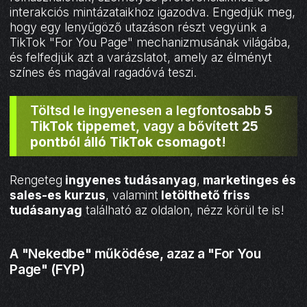
interakciós mintázataikhoz igazodva. Engedjük meg,
hogy egy lenyűgöző utazáson részt vegyünk a
TikTok "For You Page" mechanizmusának világába,
és felfedjük azt a varázslatot, amely az élményt
színes és magával ragadóvá teszi.
Töltsd le ingyenesen a legfontosabb
5
TikTok tippemet
, vagy a bővített
25
pontból álló TikTok csomagot
!
Rengeteg
ingyenes tudásanyag
,
marketinges és
sales-es kurzus
, valamint
letölthető friss
tudásanyag
található az oldalon, nézz körül te is!
A "Nekedbe" működése, azaz a "For You
Page" (FYP)