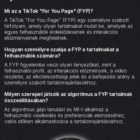
Mi az a TikTok "For You Page" (FYP)?
A TikTok "For You Page" (FYP) egy személyre szabott
hírfolyam, amely olyan tartalmakat mutat be, amelyek az
egyes felhasználók érdeklődésének és interakciós
előzményeinek megfelelnek.
Hogyan személyre szabja a FYP a tartalmakat a
felhasználók számára?
A FYP figyelembe veszi olyan tényezőket, mint a
felhasználói profil, az interakciós előzmények, a videó
részletei, az elkötelezettségi jelek és a befejezési arány a
személyre szabott tartalomajánlásokhoz.
Milyen szerepet játszik az algoritmus a FYP tartalmak
összeállításában?
Az algoritmus gépi tanulást és MI-t alkalmaz a
felhasználói viselkedés és preferenciák elemzéséhez,
valós időben alkalmazkodva a tartalomajánlásokhoz.