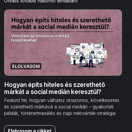
Olvass tovább hasonló témában!
Hogyan építs hiteles és szerethető
márkát a social medián keresztül?
Fedezd fel, hogyan válhatsz önazonos, következetes
és szerethető márkává a social medián – gyakorlati
példák, történetmesélés és napi mikroérték-stratégia
Elolvasom a cikket