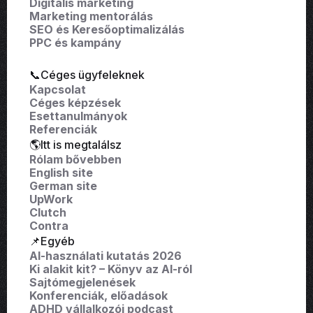
Digitális marketing
Marketing mentorálás
SEO és Keresőoptimalizálás
PPC és kampány
📞Céges ügyfeleknek
Kapcsolat
Céges képzések
Esettanulmányok
Referenciák
🌎Itt is megtalálsz
Rólam bővebben
English site
German site
UpWork
Clutch
Contra
📌Egyéb
AI-használati kutatás 2026
Ki alakit kit? – Könyv az AI-ról
Sajtómegjelenések
Konferenciák, előadások
ADHD vállalkozói podcast