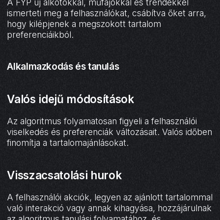
A FYP új alkotókkal, műfajokkal és trendekkel
ismerteti meg a felhasználókat, csábítva őket arra,
hogy kilépjenek a megszokott tartalom
preferenciáikból.
Alkalmazkodás és tanulás
Valós idejű módosítások
Az algoritmus folyamatosan figyeli a felhasználói
viselkedés és preferenciák változásait. Valós időben
finomítja a tartalomajánlásokat.
Visszacsatolási hurok
A felhasználói akciók, legyen az ajánlott tartalommal
való interakció vagy annak kihagyása, hozzájárulnak
az algoritmus tanulási folyamatához, és