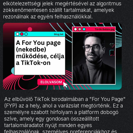
elkötelezettségi jelek megértésével az algoritmus
zökkenőmentesen szállít tartalmakat, amelyek
rezonálnak az egyéni felhasználókkal.
Az elbűvölő TikTok birodalmában a "For You Page"
(FYP) az a hely, ahol a varázslat megtörténik. Ez a
személyre szabott hírfolyam a platform dobogó
szíve, amely egy gondosan összeállított
tartalomáradatot nyújt minden egyes
felhasználónak, személyes preferenciáikhoz és