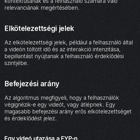
kontextusának és a felhasználó számára való
relevanciának megértésében.
Elkötelezettségi jelek
Az elkötelezettségi jelek, például a felhasználó által
a videón töltött idő és az interakció intenzitása,
bepillantást nyújtanak a felhasználó érdeklődési
szintjébe.
Befejezési arány
Az algoritmus megfigyeli, hogy a felhasználók
végignézik-e egy videót, vagy átlépnek. Egy
magasabb befejezési arány erős elkötelezettséget
és érdeklődést jelez.
Egy videó utazása a FYP-n