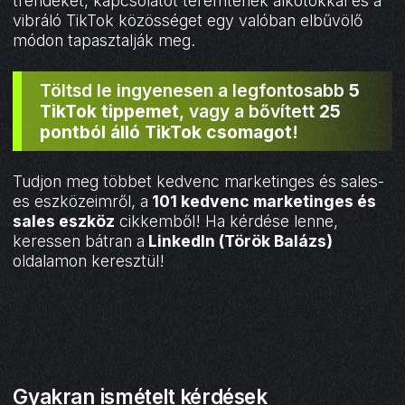
trendeket, kapcsolatot teremtenek alkotókkal és a
vibráló TikTok közösséget egy valóban elbűvölő
módon tapasztalják meg.
Töltsd le ingyenesen a legfontosabb
5
TikTok tippemet
, vagy a bővített
25
pontból álló TikTok csomagot
!
Tudjon meg többet kedvenc marketinges és sales-
es eszközeimről, a
101 kedvenc marketinges és
sales eszköz
cikkemből! Ha kérdése lenne,
keressen bátran a
LinkedIn (Török Balázs)
oldalamon keresztül!
Gyakran ismételt kérdések