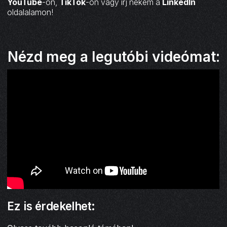
YouTube
-on,
TikTok
-on vagy írj nekem a
LinkedIn
oldalalamon!
Nézd meg a legutóbi videómat:
Ez is érdekelhet: