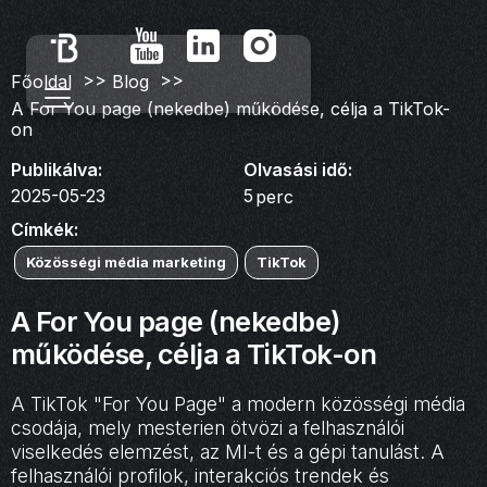
>>
>>
Főoldal
Blog
A For You page (nekedbe) működése, célja a TikTok-
on
Publikálva:
Olvasási idő:
2025-05-23
5
perc
Címkék:
Közösségi média marketing
TikTok
A For You page (nekedbe)
működése, célja a TikTok-on
A TikTok "For You Page" a modern közösségi média
csodája, mely mesterien ötvözi a felhasználói
viselkedés elemzést, az MI-t és a gépi tanulást. A
felhasználói profilok, interakciós trendek és