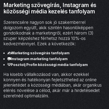
Marketing szövegírás, Instagram és
közösségi média kezelés tanfolyam
Szerencsére nagyon sok jó szakemberrel
dolgozom együtt, akik szintén hasonlóképpen
gondolkodnak a marketingről, ezért három (3)
szuper képzéshez férhetsz hozzá 10%-os
kedvezménnyel. Ezek a következők:
✍️Marketing szövegírás tanfolyam
📷Instagram marketing tanfolyam
💡Posztolj Profin közösségi média tanfolyam
Ha kisebb vállalkozásod van, akkor ezekkel
könnyen és hatékonyan fejletsztheted az online
jelenletédet a közösségi médiában, akár organikus
elérés növelése a célod, akár már a hirdetéseidet
szeretnéd optimalizálni.