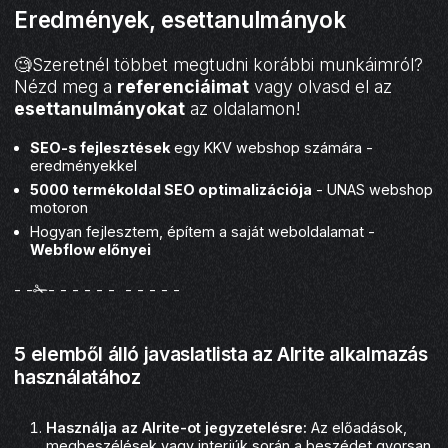
Eredmények, esettanulmányok
🧐Szeretnél többet megtudni korábbi munkáimról?
Nézd meg a
referenciáimat
vagy olvasd el az
esettanulmányokat
az oldalamon!
SEO-s fejlesztések
egy KKV webshop számára -
eredményekkel
5000 termékoldal SEO optimalizációja
- UNAS webshop
motoron
Hogyan fejlesztem, építem a saját weboldalamat -
Webflow előnyei
- -✁- - - - - - - - - - -
5 elemből álló javaslatlista az AIrite alkalmazás
használatához
Használja az AIrite-ot jegyzetelésre:
Az előadások,
megbeszélések vagy interjúk során a beszédet gyorsan