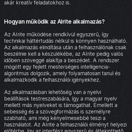
akár kreatív feladatokhoz is.
Hogyan működik az AIrite alkalmazás?
Az AIrite működése rendkívül egyszerű, így
technikai háttértudás nélkül is könnyen használható.
Az alkalmazás elindítása után a felhasználónak csak
beszélnie kell a készülékébe, az AIrite pedig valós
időben szöveggé alakítja a beszédet. A rendszer
mögött egy fejlett mesterséges intelligencia-
algoritmus dolgozik, amely folyamatosan tanul és
alkalmazkodik a felhasználói igényekhez.
Az alkalmazásban lehetőség van a nyelvi
beállítások testreszabására, így a magyar nyelv
mellett más nyelveket is támogathat. Emellett a
sebesség és a szövegformázás is személyre
szabható, ami még kényelmesebbé teszi a
használatot. Az AIrite a felhasználói élményt helyezi
előtérbe, így az interfész egyszerű és áttekinthető.