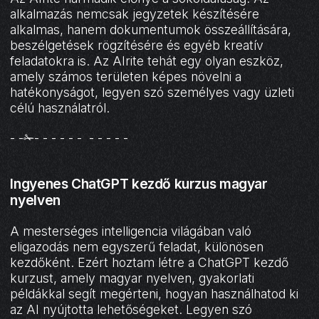
alkalmazás nemcsak jegyzetek készítésére
alkalmas, hanem dokumentumok összeállítására,
beszélgetések rögzítésére és egyéb kreatív
feladatokra is. Az AIrite tehát egy olyan eszköz,
amely számos területen képes növelni a
hatékonyságot, legyen szó személyes vagy üzleti
célú használatról.
- -✁- - - - - - - - - - -
Ingyenes ChatGPT kezdő kurzus magyar
nyelven
A mesterséges intelligencia világában való
eligazodás nem egyszerű feladat, különösen
kezdőként. Ezért hoztam létre a ChatGPT kezdő
kurzust, amely magyar nyelven, gyakorlati
példákkal segít megérteni, hogyan használhatod ki
az AI nyújtotta lehetőségeket. Legyen szó