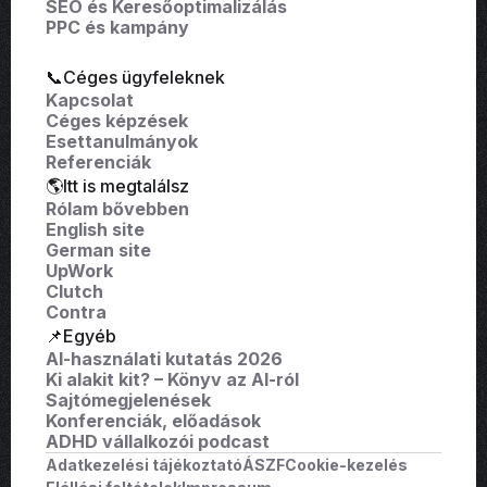
SEO és Keresőoptimalizálás
PPC és kampány
📞Céges ügyfeleknek
Kapcsolat
Céges képzések
Esettanulmányok
Referenciák
🌎Itt is megtalálsz
Rólam bővebben
English site
German site
UpWork
Clutch
Contra
📌Egyéb
AI-használati kutatás 2026
Ki alakit kit? – Könyv az AI-ról
Sajtómegjelenések
Konferenciák, előadások
ADHD vállalkozói podcast
Adatkezelési tájékoztató
ÁSZF
Cookie-kezelés