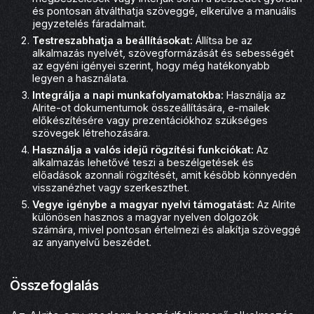
és pontosan átválthatja szöveggé, elkerülve a manuális
jegyzetelés fáradalmait.
Testreszabhatja a beállításokat:
Állítsa be az
alkalmazás nyelvét, szövegformázását és sebességét
az egyéni igényei szerint, hogy még hatékonyabb
legyen a használata.
Integrálja a napi munkafolyamatokba:
Használja az
AIrite-ot dokumentumok összeállítására, e-mailek
előkészítésére vagy prezentációkhoz szükséges
szövegek létrehozására.
Használja a valós idejű rögzítési funkciókat:
Az
alkalmazás lehetővé teszi a beszélgetések és
előadások azonnali rögzítését, amit később könnyedén
visszanézhet vagy szerkeszthet.
Vegye igénybe a magyar nyelvi támogatást:
Az AIrite
különösen hasznos a magyar nyelven dolgozók
számára, mivel pontosan értelmezi és alakítja szöveggé
az anyanyelvű beszédet.
Összefoglalás