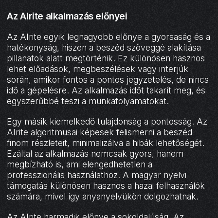
Az AIrite alkalmazás előnyei
Az AIrite egyik legnagyobb előnye a gyorsaság és a
hatékonyság, hiszen a beszéd szöveggé alakítása
pillanatok alatt megtörténik. Ez különösen hasznos
lehet előadások, megbeszélések vagy interjúk
során, amikor fontos a pontos jegyzetelés, de nincs
idő a gépelésre. Az alkalmazás időt takarít meg, és
egyszerűbbé teszi a munkafolyamatokat.
Egy másik kiemelkedő tulajdonság a pontosság. Az
AIrite algoritmusai képesek felismerni a beszéd
finom részleteit, minimalizálva a hibák lehetőségét.
Ezáltal az alkalmazás nemcsak gyors, hanem
megbízható is, ami elengedhetetlen a
professzionális használathoz. A magyar nyelvi
támogatás különösen hasznos a hazai felhasználók
számára, mivel így anyanyelvükön dolgozhatnak.
Az AIrite harmadik előnye a sokoldalúság. Az