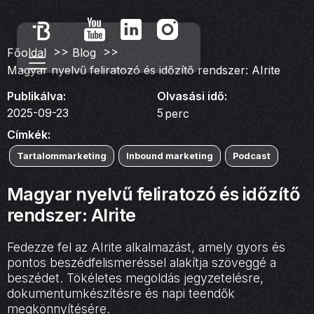
>>
>>
Főoldal
Blog
Magyar nyelvű feliratozó és időzítő rendszer: AIrite
Publikálva:
Olvasási idő:
2025-09-23
5
perc
Címkék:
Tartalommarketing
Inbound marketing
Podcast
Magyar nyelvű feliratozó és időzítő
rendszer: AIrite
Fedezze fel az AIrite alkalmazást, amely gyors és
pontos beszédfelismeréssel alakítja szöveggé a
beszédet. Tökéletes megoldás jegyzetelésre,
dokumentumkészítésre és napi teendők
megkönnyítésére.