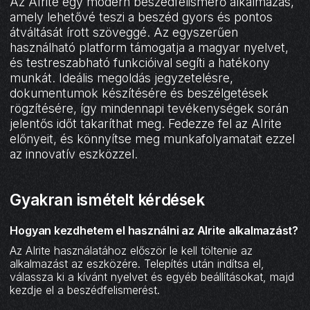
Az AIrite egy modern beszédfelismerő alkalmazás,
amely lehetővé teszi a beszéd gyors és pontos
átváltását írott szöveggé. Az egyszerűen
használható platform támogatja a magyar nyelvet,
és testreszabható funkcióival segíti a hatékony
munkát. Ideális megoldás jegyzetelésre,
dokumentumok készítésére és beszélgetések
rögzítésére, így mindennapi tevékenységek során
jelentős időt takaríthat meg. Fedezze fel az AIrite
előnyeit, és könnyítse meg munkafolyamatait ezzel
az innovatív eszközzel.
Gyakran ismételt kérdések
Hogyan kezdhetem el használni az AIrite alkalmazást?
Az AIrite használatához először le kell töltenie az
alkalmazást az eszközére. Telepítés után indítsa el,
válassza ki a kívánt nyelvet és egyéb beállításokat, majd
kezdje el a beszédfelismerést.