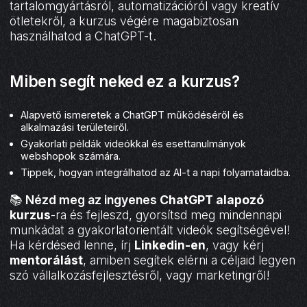
tartalomgyártásról, automatizációról vagy kreatív
ötletekről, a kurzus végére magabiztosan
használhatod a ChatGPT-t.
Miben segít neked ez a kurzus?
Alapvető ismeretek a ChatGPT működéséről és
alkalmazási területeiről.
Gyakorlati példák videókkal és esettanulmányok
webshopok számára.
Tippek, hogyan integrálhatod az AI-t a napi folyamataidba.
📚
Nézd meg az ingyenes
ChatGPT alapozó
kurzus
-ra és fejleszd, gyorsítsd meg mindennapi
munkádat a gyakorlatorientált videók segítségével!
Ha kérdésed lenne, írj
Linkedin-en
, vagy kérj
mentorálást
, amiben segítek elérni a céljaid legyen
szó vállalkozásfejlesztésről, vagy marketingről!