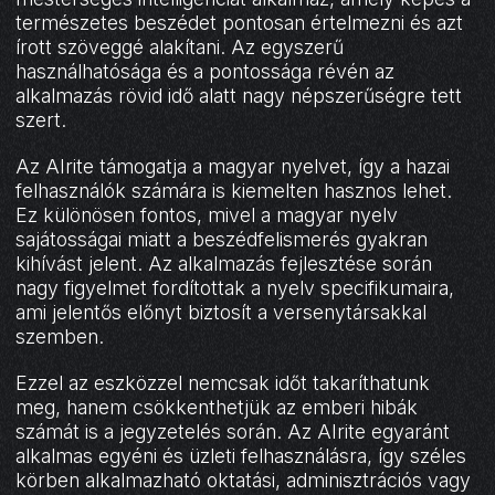
természetes beszédet pontosan értelmezni és azt
írott szöveggé alakítani. Az egyszerű
használhatósága és a pontossága révén az
alkalmazás rövid idő alatt nagy népszerűségre tett
szert.
Az AIrite támogatja a magyar nyelvet, így a hazai
felhasználók számára is kiemelten hasznos lehet.
Ez különösen fontos, mivel a magyar nyelv
sajátosságai miatt a beszédfelismerés gyakran
kihívást jelent. Az alkalmazás fejlesztése során
nagy figyelmet fordítottak a nyelv specifikumaira,
ami jelentős előnyt biztosít a versenytársakkal
szemben.
Ezzel az eszközzel nemcsak időt takaríthatunk
meg, hanem csökkenthetjük az emberi hibák
számát is a jegyzetelés során. Az AIrite egyaránt
alkalmas egyéni és üzleti felhasználásra, így széles
körben alkalmazható oktatási, adminisztrációs vagy