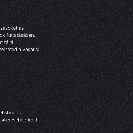
ozásokat az
ok futtatásában.
izálni
zelheted a vásárlói
webshopos
 sikeresebbé tedd