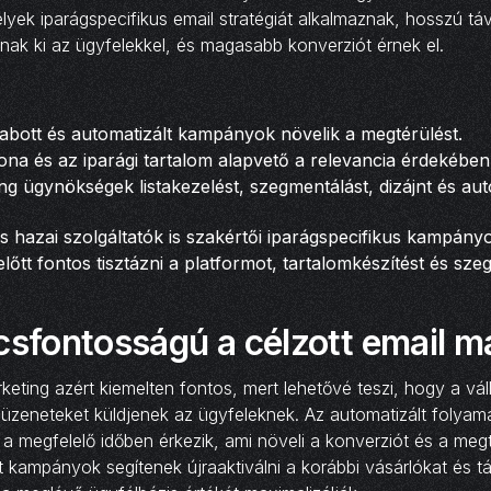
yek iparágspecifikus email stratégiát alkalmaznak, hosszú t
anak ki az ügyfelekkel, és magasabb konverziót érnek el.
bott és automatizált kampányok növelik a megtérülést.
na és az iparági tartalom alapvető a relevancia érdekében
ng ügynökségek listakezelést, szegmentálást, dizájnt és aut
 hazai szolgáltatók is szakértői iparágspecifikus kampány
lőtt fontos tisztázni a platformot, tartalomkészítést és sze
csfontosságú a célzott email m
rketing azért kiemelten fontos, mert lehetővé teszi, hogy a vá
üzeneteket küldjenek az ügyfeleknek. Az automatizált folyam
 a megfelelő időben érkezik, ami növeli a konverziót és a megt
t kampányok segítenek újraaktiválni a korábbi vásárlókat és t