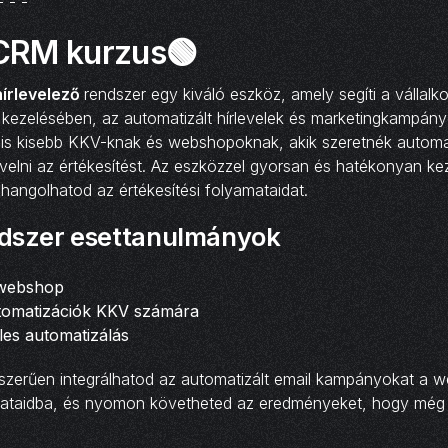
- - -
CRM kurzus🟢
írlevelező
rendszer egy kiváló eszköz, amely segíti a vállalk
kezelésében, az automatizált hírlevelek és marketingkampány
ális kisebb KKV-knak és webshopoknak, akik szeretnék automat
növelni az értékesítést. Az eszközzel gyorsan és hatékonyan ke
hangolhatod az értékesítési folyamataidat.
dszer esettanulmányok
 webshop
tomatizációk KKV számára
ales automatizálás
szerűen integrálhatod az automatizált email kampányokat a 
amataidba, és nyomon követheted az eredményeket, hogy még