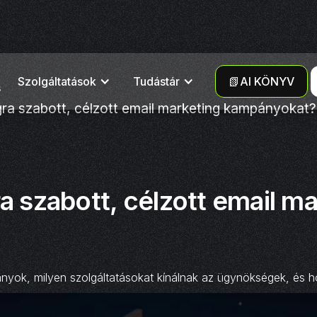
Szolgáltatások
Tudástár
📗AI KÖNYV
s
gra szabott, célzott email marketing kampányokat?
a szabott, célzott email m
ányok, milyen szolgáltatásokat kínálnak az ügynökségek, és 