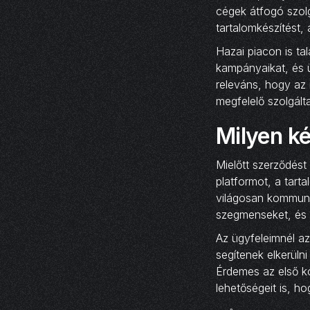
cégek átfogó szolg
tartalomkészítést, 
Hazai piacon is t
kampányaikat, és ü
releváns, hogy az 
megfelelő szolgált
Milyen ké
Mielőtt szerződést
platformot, a tart
világosan kommunik
szegmenseket, és 
Az ügyfeleimnél a
segítenek elkerüln
Érdemes az első ko
lehetőségeit is, h