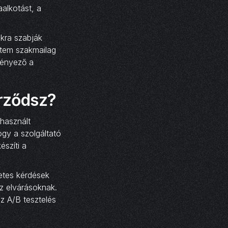
alkotást, a
kra szabják
ntem szakmailag
 tényező a
erződsz?
 használt
ogy a szolgáltató
szíti a
etes kérdések
az elvárásoknak.
az A/B tesztelés