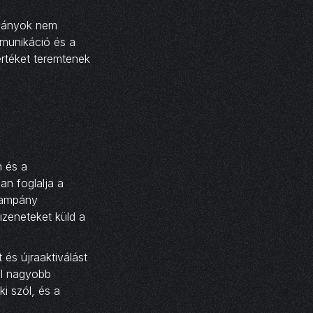
mpányok nem
mmunikáció és a
értéket teremtenek
n és a
n foglalja a
 kampány
üzeneteket küld a
 és újraaktiválást
al nagyobb
ki szól, és a