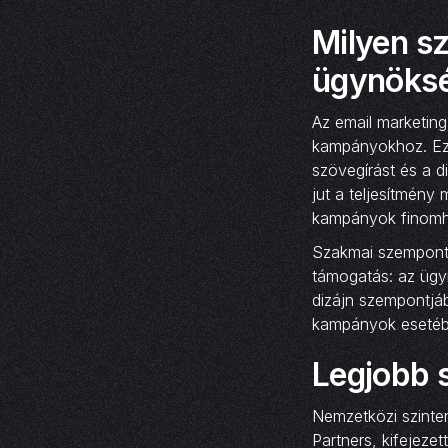
Milyen sz
ügynöks
Az email marketin
kampányokhoz. Ez 
szövegírást és a di
jut a teljesítmény
kampányok finomh
Szakmai szempontbó
támogatás: az ügy
dizájn szempontjáb
kampányok esetében
Legjobb 
Nemzetközi szinten
Partners, kifejeze