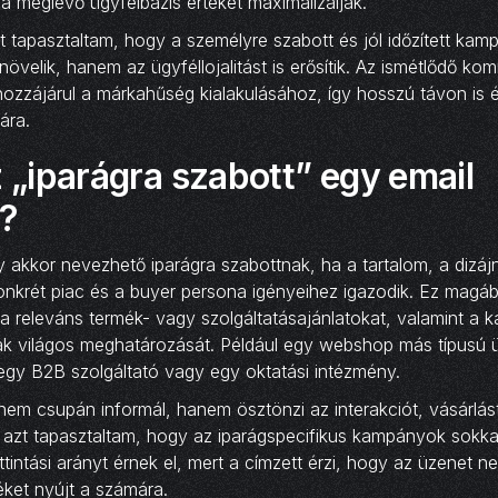
 a meglévő ügyfélbázis értékét maximalizálják.
t tapasztaltam, hogy a személyre szabott és jól időzített ka
növelik, hanem az ügyféllojalitást is erősítik. Az ismétlődő ko
hozzájárul a márkahűség kialakulásához, így hosszú távon is 
ára.
z „iparágra szabott” egy email
?
akkor nevezhető iparágra szabottnak, ha a tartalom, a dizáj
nkrét piac és a buyer persona igényeihez igazodik. Ez magába
 a releváns termék- vagy szolgáltatásajánlatokat, valamint a
nak világos meghatározását. Például egy webshop más típusú 
egy B2B szolgáltató vagy egy oktatási intézmény.
 nem csupán informál, hanem ösztönzi az interakciót, vásárlást
l azt tapasztaltam, hogy az iparágspecifikus kampányok sokk
tintási arányt érnek el, mert a címzett érzi, hogy az üzenet ne
téket nyújt a számára.