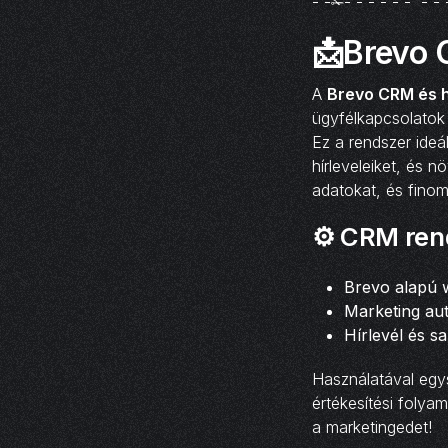
- -✁- - - - - - - - 
📩Brevo 
A
Brevo CRM és h
ügyfélkapcsolatok 
Ez a rendszer ide
hírleveleiket, és 
adatokat, és finom
⚙️
CRM ren
Brevo alapú
Marketing au
Hírlevél és s
Használatával egy
értékesítési foly
a marketingedet!