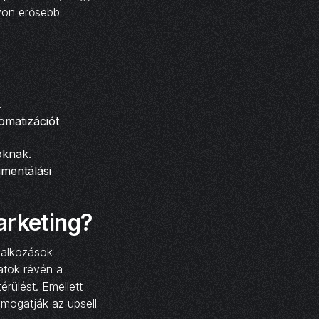
ávon erősebb
.
omatizációt
oknak.
gmentálási
arketing?
llalkozások
atok révén a
érülést. Emellett
ámogatják az upsell