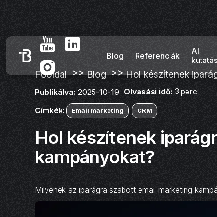
AI
Blog
Referenciák
kutatá
>>
>>
Főoldal
Blog
Hol készítenek ipará
3
Olvasási idő:
perc
Publikálva:
2025-10-19
Címkék:
Email marketing
CRM
Hol készítenek iparágr
kampányokat?
Milyenek az iparágra szabott email marketing kamp