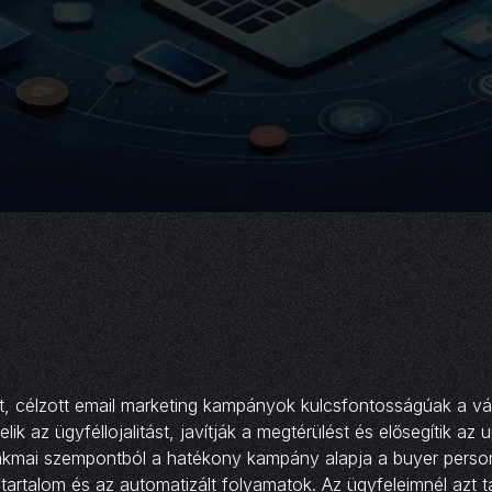
t, célzott email marketing kampányok kulcsfontosságúak a vá
ik az ügyféllojalitást, javítják a megtérülést és elősegítik az u
akmai szempontból a hatékony kampány alapja a buyer person
tartalom és az automatizált folyamatok. Az ügyfeleimnél azt 