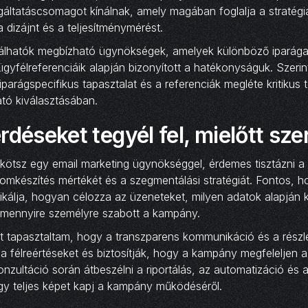
áltatáscsomagot kínálnak, amely magában foglalja a stratégia
a dizájnt és a teljesítménymérést.
alálhatók megbízható ügynökségek, amelyek különböző iparága
gyfélreferenciáik alapján bizonyított a hatékonyságuk. Szeri
iparágspecifikus tapasztalat és a referenciák megléte kritikus
ató kiválasztásában.
rdéseket tegyél fel, mielőtt sz
 kötsz egy email marketing ügynökséggel, érdemes tisztázni a
alomkészítés mértékét és a szegmentálási stratégiát. Fontos, h
álja, hogyan célozza az üzeneteket, milyen adatok alapján ké
mennyire személyre szabott a kampány.
zt tapasztaltam, hogy a transzparens kommunikáció és a részl
i a félreértéseket és biztosítják, hogy a kampány megfeleljen 
nzultáció során átbeszélni a riportálás, az automatizáció és 
ogy teljes képet kapj a kampány működéséről.