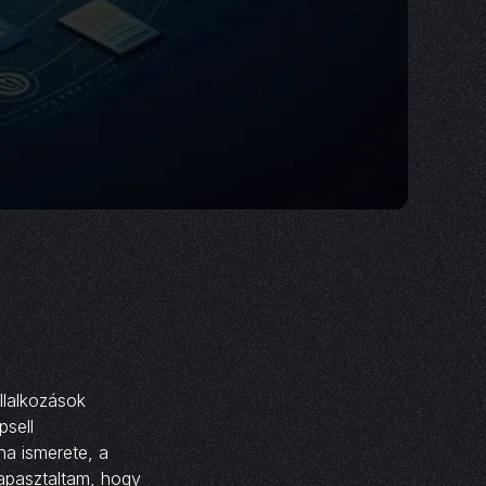
llalkozások
psell
a ismerete, a
tapasztaltam, hogy