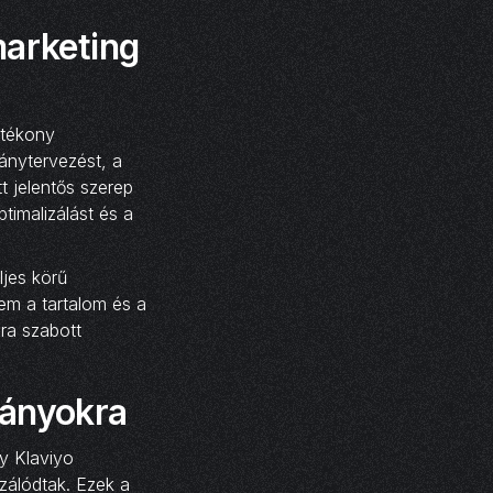
marketing
atékony
ánytervezést, a
t jelentős szerep
timalizálást és a
ljes körű
em a tartalom és a
gra szabott
pányokra
y Klaviyo
izálódtak. Ezek a