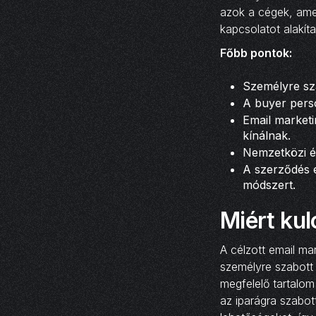
azok a cégek, amel
kapcsolatot alakít
Főbb pontok:
Személyre sza
A buyer perso
Email marketi
kínálnak.
Nemzetközi és
A szerződés e
módszert.
Miért kul
A célzott email ma
személyre szabott 
megfelelő tartalom
az iparágra szabot