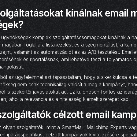
olgáltatásokat kínálnak email 
égek?
g ügynökségek komplex szolgáltatáscsomagokat kínálnak a h
magában foglalja a listakezelést és a szegmentálást, a kamp
zájnt, valamint az automatizációt és az A/B tesztelést. Emellet
 mérésének és riportálásnak, ami lehetővé teszi a folyamatos op
angolását.
l az ügyfeleimnél azt tapasztaltam, hogy a siker kulcsa a te
nökség nem csak technikailag valósítja meg a kampányt, han
ól is szakértői javaslatokat ad. Ez különösen fontos az ipará
, ahol a relevancia és a hitelesség kiemelt szerepet kap.
szolgáltatók célzott email kam
 olyan szolgáltatók, mint a SmartMail, Mailchimp Experts vag
tten iparágspecifikus, célzott kampányok kivitelezésére special