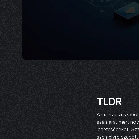
TLDR
Az iparágra szabot
számára, mert növel
lehetőségeket. Sz
személyre szabott 