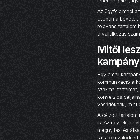
lehetőségeket, így
Az ügyfeleimnél az
csupán a bevételt 
releváns tartalom 
a vállalkozás szám
Mitől les
kampány
Egy email kampány 
kommunikáció a ko
szakmai tartalmat,
konverziós céljai
vásárlóknak, mint 
A célzott tartalom
is. Az ügyfeleimné
megnyitási és átkat
tartalom valódi ér