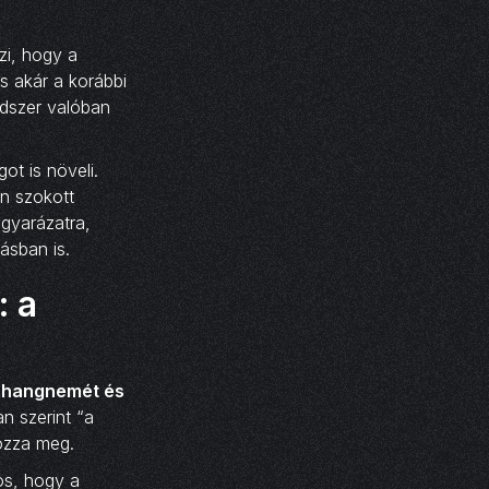
zi, hogy a
és akár a korábbi
ndszer valóban
t is növeli.
an szokott
gyarázatra,
ásban is.
: a
I hangnemét és
n szerint “a
lozza meg.
os, hogy a