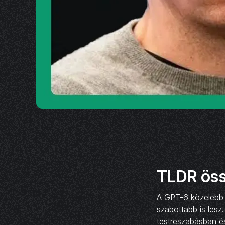
TLDR öss
A GPT-6 közelebb 
szabottabb is lesz
testreszabásban é