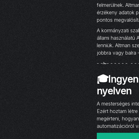
felmerülnek. Altman
érzékeny adatok po
pontos megvalósít
A kormányzati szab
állami használatú
lenniük. Altman sze
jobbra vagy balra 
- -✁- - - - - - - - 
🎓Ingyen
nyelven
A mesterséges inte
Ezért hoztam létre
megérteni, hogyan 
automatizációról v