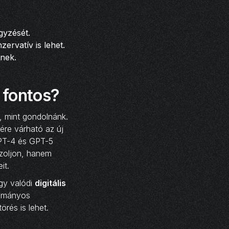
gyzését.
ervatív is lehet.
nek.
 fontos?
, mint gondolnánk.
ére várható az új
 GPT-4 és GPT-5
szoljon, hanem
it.
gy valódi
digitális
dományos
örés is lehet.