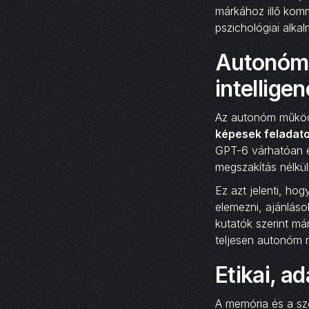
márkához illő komm
pszichológiai alk
Autonóm 
intellige
Az autonóm működé
képesek feladato
GPT-6 várhatóan eb
megszakítás nélkül
Ez azt jelenti, ho
elemezni, ajánláso
kutatók szerint már
teljesen autonóm
Etikai, a
A memória és a s