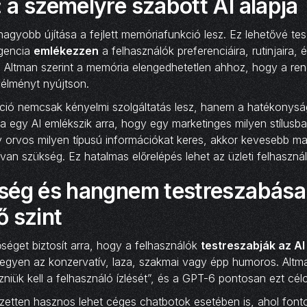
a személyre szabott AI alapja
agyobb újítása a fejlett memóriafunkció lesz. Ez lehetővé tes
igencia
emlékezzen
a felhasználók preferenciáira, rutinjaira, 
. Altman szerint a memória elengedhetetlen ahhoz, hogy a re
 élményt nyújtson.
ció nemcsak kényelmi szolgáltatás lesz, hanem a hatékonyságo
a egy AI emlékszik arra, hogy egy marketinges milyen stílusb
y orvos milyen típusú információkat keres, akkor kevesebb ma
 van szükség. Ez hatalmas előrelépés lehet az üzleti felhasznál
ség és hangnem testreszabása
 szint
séget biztosít arra, hogy a felhasználók
testreszabják az A
legyen az konzervatív, laza, szakmai vagy épp humoros. Altma
niük kell a felhasználó ízlését”, és a GPT-6 pontosan ezt cé
ezetten hasznos lehet céges chatbotok esetében is, ahol font