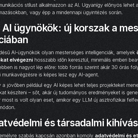
unikációs stílust alkalmazzon az AI. Ugyanígy előnyös lehet 
almazásokban, vagy épp a mindennapi ügyintézés során.
AI ügynökök: új korszak a me
nciában
sű AI-ügynökök olyan mesterséges intelligenciák, amelyek
kat elvégezni
hosszabb időn keresztül, minimális emberi bea
ben is nagyot lép előre: több forrás szerint akár 30 órás fo
i munkavégzésre is képes lesz egy AI-agent.
gy a jövőben például egy AI képes lehet teljes projekteket men
kat készíteni – sőt, akár új tudományos eredményeket is gene
 most is volt olyan eset, amikor egy LLM új asztrofizikai felfe
 módon.
datvédelmi és társadalmi kihívá
zemélyre szabás kapcsán azonban komoly
adatvédelmi és et