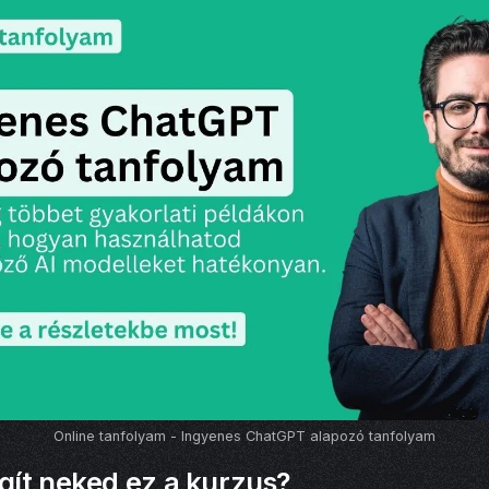
Online tanfolyam - Ingyenes ChatGPT alapozó tanfolyam
gít neked ez a kurzus?