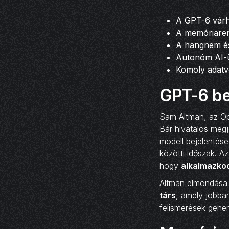
A GPT-6 várha
A memóriarend
A hangnem és 
Autonóm AI-ü
Komoly adatvé
GPT-6 be
Sam Altman, az Op
Bár hivatalos megj
modell bejelentése
közötti időszak. A
hogy
alkalmazko
Altman elmondása 
társ
, amely jobba
felismerések gener