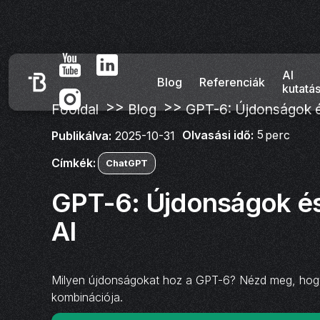
AI
Blog
Referenciák
kutatá
>>
>>
Főoldal
Blog
GPT-6: Újdonságok é
5
Olvasási idő:
perc
Publikálva:
2025-10-31
Címkék:
ChatGPT
GPT-6: Újdonságok és
AI
Milyen újdonságokat hoz a GPT-6? Nézd meg, hogya
kombinációja.