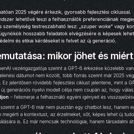
tóan 2025 végére érkezik, gyorsabb fejlesztési ciklussal.
szer lehetővé teszi a felhasználók preferenciáinak megje
személyiség testreszabható lesz: „szuper woke” vagy konz
gynökök hosszabb feladatok elvégzésére is képesek lehet
delmi és etikai kérdéseket is felvet az új generáció.
mutatása: mikor jöhet és miért
enAI vezérigazgatója szerint a GPT-6 érkezése közelebb van
elenési dátumot nem közölt, több forrás szerint már 2025 vég
. Ez jelentősen rövidebb fejlesztési ciklust jelentene, mint a
z új generációs nyelvi modell célja nem csupán az, hogy vála
djon
– felismerje a felhasználó egyéni igényeit és visszajelzése
szerint a GPT-6 már nem pusztán egy chatbot lesz, hanem e
n megérti a kontextust, az érzelmeket, sőt, képes lehet új tu
álására is. Ez már nemcsak technológiai, hanem társadalmi átt