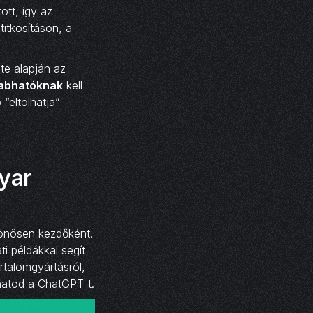
ott, így az
itkosításon, a
te alapján az
zabhatóknak
kell
 “eltolhatja”
yar
lönösen kezdőként.
i példákkal segít
rtalomgyártásról,
lhatod a ChatGPT-t.