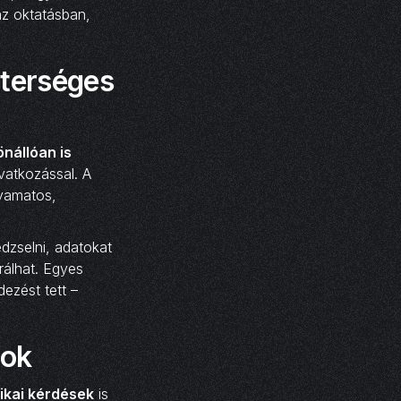
az oktatásban,
sterséges
önállóan is
vatkozással. A
lyamatos,
edzselni, adatokat
rálhat. Egyes
dezést tett –
sok
ikai kérdések
is