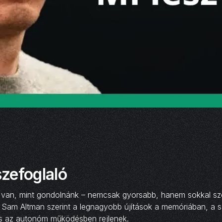
zefoglaló
van, mint gondolnánk – nemcsak gyorsabb, hanem sokkal sz
. Sam Altman szerint a legnagyobb újítások a memóriában, a 
s az autonóm működésben rejlenek.