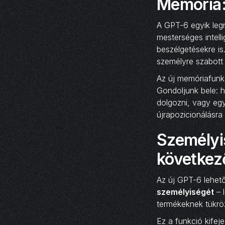
Memória: 
A GPT-6 egyik legn
mesterséges intell
beszélgetésekre is
személyre szabott
Az új memóriafunk
Gondoljunk bele: h
dolgozni, vagy eg
újrapozicionálásra
Személyi
következő
Az új GPT-6 lehető
személyiségét
– 
termékeknek tükröz
Ez a funkció kifej