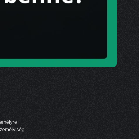
emélyre
személyiség