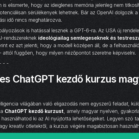
 is elismerte, hogy az ideiglenes memória jelenleg nem titkosít
tenciálisan sérülékenyek lehetnek. Bár az OpenAI dolgozik a t
ási idő nincs meghatározva.
ályozások is hatással lesznek a GPT-6-ra. Az USA új rendele
 AI-rendszereknek
ideológiailag semlegeseknek és testres
rint ez azt jelenti, hogy a modell középen áll, de a felhasználó
– attól függően, hogy milyen nézőpontot szeretne képviselni.
- - -
es ChatGPT kezdő kurzus mag
lligencia világában való eligazodás nem egyszerű feladat, kü
 a
ChatGPT kezdő kurzust
, amely magyar nyelven, gyakorlat
használhatod ki az AI nyújtotta lehetőségeket. Legyen szó ta
agy kreatív ötletekről, a kurzus végére magabiztosan haszná