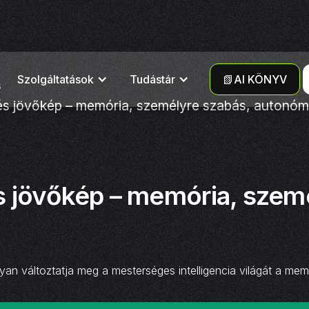
Szolgáltatások
Tudástár
📗AI KÖNYV
s
s jövőkép – memória, személyre szabás, autonóm
 jövőkép – memória, szem
n változtatja meg a mesterséges intelligencia világát a m