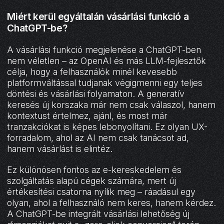
Miért kerül egyáltalán vásárlási funkció a
ChatGPT-be?
A vásárlási funkció megjelenése a ChatGPT-ben
nem véletlen – az OpenAI és más LLM-fejlesztők
célja, hogy a felhasználók minél kevesebb
platformváltással tudjanak végigmenni egy teljes
döntési és vásárlási folyamaton. A generatív
keresés új korszaka már nem csak válaszol, hanem
kontextust értelmez, ajánl, és most már
tranzakciókat is képes lebonyolítani. Ez olyan UX-
forradalom, ahol az AI nem csak tanácsot ad,
hanem vásárlást is elintéz.
Ez különösen fontos az e-kereskedelem és
szolgáltatás alapú cégek számára, mert új
értékesítési csatorna nyílik meg – ráadásul egy
olyan, ahol a felhasználó nem keres, hanem kérdez.
A ChatGPT-be integrált vásárlási lehetőség új