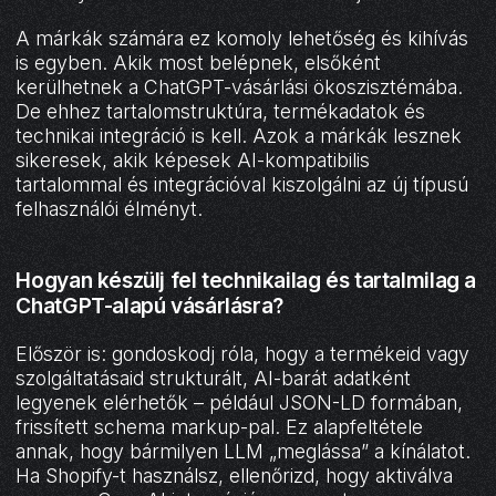
A márkák számára ez komoly lehetőség és kihívás
is egyben. Akik most belépnek, elsőként
kerülhetnek a ChatGPT-vásárlási ökoszisztémába.
De ehhez tartalomstruktúra, termékadatok és
technikai integráció is kell. Azok a márkák lesznek
sikeresek, akik képesek AI-kompatibilis
tartalommal és integrációval kiszolgálni az új típusú
felhasználói élményt.
Hogyan készülj fel technikailag és tartalmilag a
ChatGPT-alapú vásárlásra?
Először is: gondoskodj róla, hogy a termékeid vagy
szolgáltatásaid strukturált, AI-barát adatként
legyenek elérhetők – például JSON-LD formában,
frissített schema markup-pal. Ez alapfeltétele
annak, hogy bármilyen LLM „meglássa” a kínálatot.
Ha Shopify-t használsz, ellenőrizd, hogy aktiválva