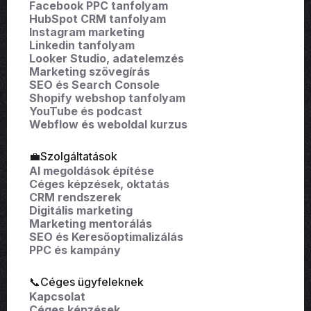
Facebook PPC tanfolyam
HubSpot CRM tanfolyam
Instagram marketing
Linkedin tanfolyam
Looker Studio, adatelemzés
Marketing szövegírás
SEO és Search Console
Shopify webshop tanfolyam
YouTube és podcast
Webflow és weboldal kurzus
💼Szolgáltatások
AI megoldások építése
Céges képzések, oktatás
CRM rendszerek
Digitális marketing
Marketing mentorálás
SEO és Keresőoptimalizálás
PPC és kampány
📞Céges ügyfeleknek
Kapcsolat
Céges képzések