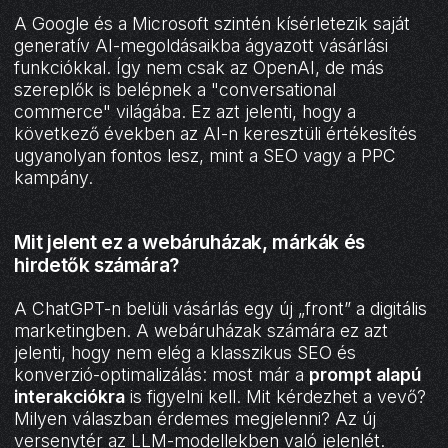
A Google és a Microsoft szintén kísérletezik saját
generatív AI-megoldásaikba ágyazott vásárlási
funkciókkal. Így nem csak az OpenAI, de más
szereplők is belépnek a "conversational
commerce" világába. Ez azt jelenti, hogy a
következő években az AI-n keresztüli értékesítés
ugyanolyan fontos lesz, mint a SEO vagy a PPC
kampány.
Mit jelent ez a webáruházak, márkák és
hirdetők számára?
A ChatGPT-n belüli vásárlás egy új „front” a digitális
marketingben. A webáruházak számára ez azt
jelenti, hogy nem elég a klasszikus SEO és
konverzió-optimalizálás: most már a
prompt alapú
interakciókra
is figyelni kell. Mit kérdezhet a vevő?
Milyen válaszban érdemes megjelenni? Az új
versenytér az LLM-modellekben való jelenlét.