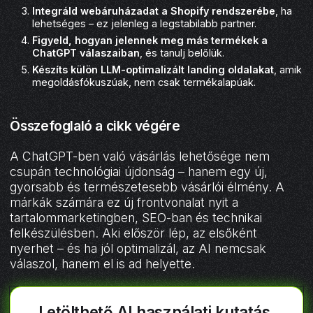
Integráld webáruházadat a Shopify rendszerébe
, ha
lehetséges – ez jelenleg a legstabilabb partner.
Figyeld, hogyan jelennek meg más termékek a
ChatGPT válaszaiban
, és tanulj belőlük.
Készíts külön LLM-optimalizált landing oldalakat
, amik
megoldásfókuszúak, nem csak termékalapúak.
Összefoglaló a cikk végére
A ChatGPT-ben való vásárlás lehetősége nem
csupán technológiai újdonság – hanem egy új,
gyorsabb és természetesebb vásárlói élmény. A
márkák számára ez új frontvonalat nyit a
tartalommarketingben, SEO-ban és technikai
felkészülésben. Aki először lép, az elsőként
nyerhet – és ha jól optimalizál, az AI nemcsak
válaszol, hanem el is ad helyette.
Letölthető AI használati kutatás