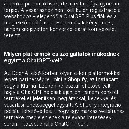
amerikai piacon aktívak, de a technológia gyorsan
terjed. A vásárláshoz nem kell külön regisztráció a
webshopba – elegendő a ChatGPT Plus fiók és a
megfelelő beállítások. Ez nemcsak kényelmes,
hanem kifejezetten konverzió-barát környezetet
teremt.
Milyen platformok és szolgáltatók működnek
együtt a ChatGPT-vel?
Az OpenAI első körben olyan e-ker platformokkal
lépett partnerségre, mint a
Shopify
, az
Instacart
vagy a
Klarna
. Ezeken keresztül lehetővé vált,
hogy a ChatGPT ne csak ajánljon, hanem konkrét
termékeket jelenítsen meg árakkal, képekkel és
vásárlási lehetőséggel együtt. A Shopify integráció
például lehetővé teszi, hogy egy márkás webáruház
termékei megjelenjenek a releváns keresések
során – közvetlenül a ChatGPT-ben.