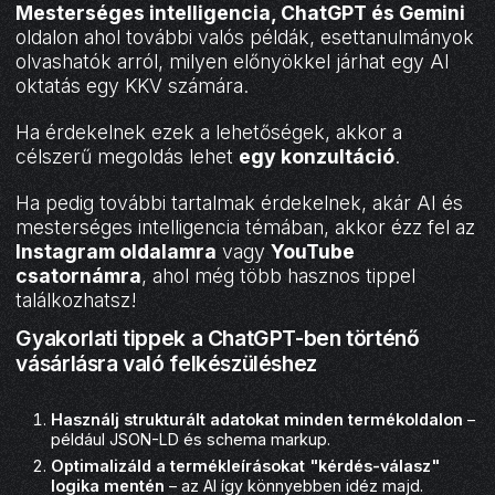
Mesterséges intelligencia, ChatGPT és Gemini
oldalon ahol további valós példák, esettanulmányok
olvashatók arról, milyen előnyökkel járhat egy AI
oktatás egy KKV számára.
Ha érdekelnek ezek a lehetőségek, akkor a
célszerű megoldás lehet
egy konzultáció
.
Ha pedig további tartalmak érdekelnek, akár AI és
mesterséges intelligencia témában, akkor ézz fel az
Instagram oldalamra
vagy
YouTube
csatornámra
, ahol még több hasznos tippel
találkozhatsz!
Gyakorlati tippek a ChatGPT-ben történő
vásárlásra való felkészüléshez
Használj strukturált adatokat minden termékoldalon
–
például JSON-LD és schema markup.
Optimalizáld a termékleírásokat "kérdés-válasz"
logika mentén
– az AI így könnyebben idéz majd.