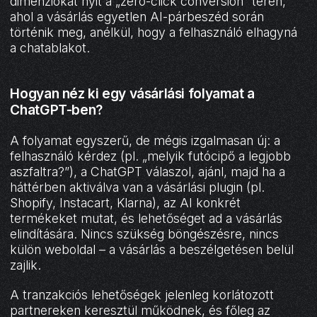
dimenziókat nyit a „zero-click conversion” terén,
ahol a vásárlás egyetlen AI-párbeszéd során
történik meg, anélkül, hogy a felhasználó elhagyná
a chatablakot.
Hogyan néz ki egy vásárlási folyamat a
ChatGPT-ben?
A folyamat egyszerű, de mégis izgalmasan új: a
felhasználó kérdez (pl. „melyik futócipő a legjobb
aszfaltra?”), a ChatGPT válaszol, ajánl, majd ha a
háttérben aktiválva van a vásárlási plugin (pl.
Shopify, Instacart, Klarna), az AI konkrét
termékeket mutat, és lehetőséget ad a vásárlás
elindítására. Nincs szükség böngészésre, nincs
külön weboldal – a vásárlás a beszélgetésen belül
zajlik.
A tranzakciós lehetőségek jelenleg korlátozott
partnereken keresztül működnek, és főleg az