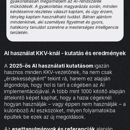
gyakorlatiasan megismerjem az AI-rendszerek
működését. A gyakorlatias magyarázás során, minden
kérdésemre részletes választ kaptam, és úgy érzem,
tényleg kaptam használható tudást. Bátran ajánlom
mindenkinek, aki személyes figyelmet és gyors,
hatékony tanulást szeretne a mesterséges intelligencia
területén.
AI használat KKV-knál - kutatás és eredmények
A
2025-ös AI használati kutatásom
igazán
hasznos minden KKV-vezetőnek, ha nem csak
„érdekességként” tekint rá, hanem ez alapján
átgondolja, hogy hol is tart a cégében az AI
implementációjával. A több mint 1000 kitöltő alapján
áttekintő képet kaphat, hogy a hazai cégeknél
hogyan használják – vagy éppen nem használják – a
különböző AI eszközöket, milyen folyamatokba
épültek be ezek az új megoldások.
Az
esettanulmányok és referenciák
alapján