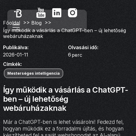
>>
>>
Főoldal
Blog
Így működik a vásárlás a ChatGPT-ben – új lehetőség
webáruházaknak
Publikálva:
Olvasási idő:
2026-01-11
6
perc
Címkék:
Mesterséges intelligencia
Így működik a vásárlás a ChatGPT-
ben – új lehetőség
webáruházaknak
Már a ChatGPT-ben is lehet vásárolni! Fedezd fel,
hogyan működik ez a forradalmi újítás, és hogyan
készítheted fel a saját webshopodat az AI-alapú