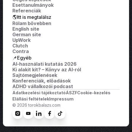
Esettanulmányok
Referenciák
🌎Itt is megtalálsz
Rólam bővebben
English site
German site
UpWork
Clutch
Contra
📌Egyéb
AI-használati kutatás 2026
Ki alakit kit? – Könyv az AI-ról
Sajtómegjelenések
Konferenciák, előadások
ADHD vállalkozói podcast
Adatkezelési tájékoztató
ÁSZF
Cookie-kezelés
Elállási feltételek
Impressum
© 2026 torokbalazs.com