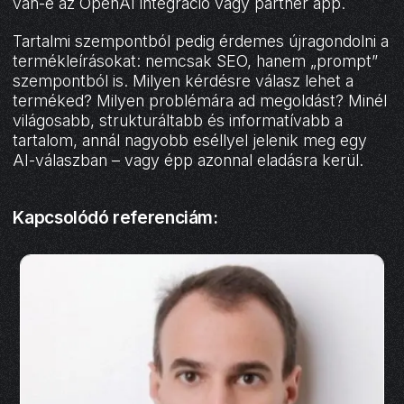
van-e az OpenAI integráció vagy partner app.
Tartalmi szempontból pedig érdemes újragondolni a
termékleírásokat: nemcsak SEO, hanem „prompt”
szempontból is. Milyen kérdésre válasz lehet a
terméked? Milyen problémára ad megoldást? Minél
világosabb, strukturáltabb és informatívabb a
tartalom, annál nagyobb eséllyel jelenik meg egy
AI-válaszban – vagy épp azonnal eladásra kerül.
Kapcsolódó referenciám: