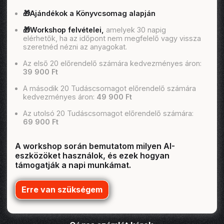
🎁Ajándékok a Könyvcsomag alapján
🎁Workshop felvételei,
amelyek 30 napig
elérhetők, ha az időpont nem megfelelő vagy vissza
szeretnéd nézni az anyagokat.
Az első 20 előrendelő számára kedvezményes áron:
39 900 Ft
A második 20 Tudáscsomagot előrendelő számára
kedvezményes áron:
49 900 Ft
Az utolsó 20 Tudáscsomagot előrendelő számára:
69 900 Ft
A workshop során bemutatom milyen AI-
eszközöket használok, és ezek hogyan
támogatják a napi munkámat.
Erre van szükségem