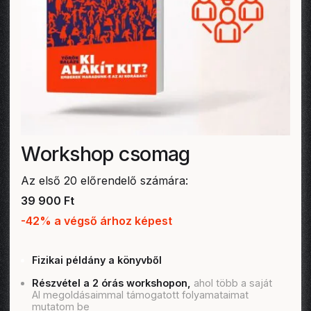
Workshop csomag
Az első 20 előrendelő számára:
39 900 Ft
-42% a végső árhoz képest
Fizikai példány a könyvből
Részvétel a 2 órás workshopon,
ahol több a saját
AI megoldásaimmal támogatott folyamataimat
mutatom be