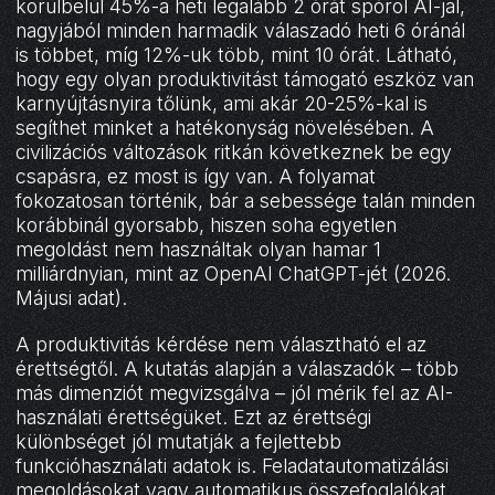
körülbelül 45%-a heti legalább 2 órát spórol AI-jal,
nagyjából minden harmadik válaszadó heti 6 óránál
is többet, míg 12%-uk több, mint 10 órát. Látható,
hogy egy olyan produktivitást támogató eszköz van
karnyújtásnyira tőlünk, ami akár 20-25%-kal is
segíthet minket a hatékonyság növelésében. A
civilizációs változások ritkán következnek be egy
csapásra, ez most is így van. A folyamat
fokozatosan történik, bár a sebessége talán minden
korábbinál gyorsabb, hiszen soha egyetlen
megoldást nem használtak olyan hamar 1
milliárdnyian, mint az OpenAI ChatGPT-jét (2026.
Májusi adat).
A produktivitás kérdése nem választható el az
érettségtől. A kutatás alapján a válaszadók – több
más dimenziót megvizsgálva – jól mérik fel az AI-
használati érettségüket. Ezt az érettségi
különbséget jól mutatják a fejlettebb
funkcióhasználati adatok is. Feladatautomatizálási
megoldásokat vagy automatikus összefoglalókat