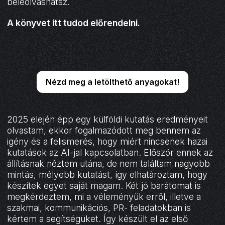
beleolvashatsz.
A könyvet
itt tudod előrendelni
.
Nézd meg a letölthető anyagokat!
2025 elején épp egy külföldi kutatás eredményeit
olvastam, ekkor fogalmazódott meg bennem az
igény és a felismerés, hogy miért nincsenek hazai
kutatások az AI-jal kapcsolatban. Először ennek az
állításnak néztem utána, de nem találtam nagyobb
mintás, mélyebb kutatást, így elhatároztam, hogy
készítek egyet saját magam. Két jó barátomat is
megkérdeztem, mi a véleményük erről, illetve a
szakmai, kommunikációs, PR- feladatokban is
kértem a segítségüket. Így készült el az első