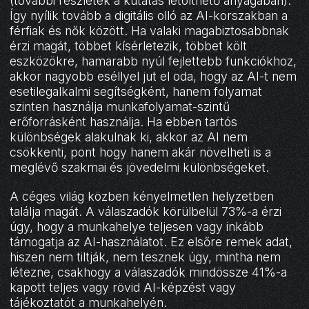
(további részletek a kutatás letölthető anyagában).
Így nyílik tovább a digitális olló az AI-korszakban a
férfiak és nők között. Ha valaki magabiztosabbnak
érzi magát, többet kísérletezik, többet költ
eszközökre, hamarabb nyúl fejlettebb funkciókhoz,
akkor nagyobb eséllyel jut el oda, hogy az AI-t nem
esetilegalkalmi segítségként, hanem folyamat
szinten használja munkafolyamat-szintű
erőforrásként használja. Ha ebben tartós
különbségek alakulnak ki, akkor az AI nem
csökkenti, pont hogy hanem akár növelheti is a
meglévő szakmai és jövedelmi különbségeket.
A céges világ közben kényelmetlen helyzetben
találja magát. A válaszadók körülbelül 73%-a érzi
úgy, hogy a munkahelye teljesen vagy inkább
támogatja az AI-használatot. Ez elsőre remek adat,
hiszen nem tiltják, nem tesznek úgy, mintha nem
létezne, csakhogy a válaszadók mindössze 41%-a
kapott teljes vagy rövid AI-képzést vagy
tájékoztatót a munkahelyén.