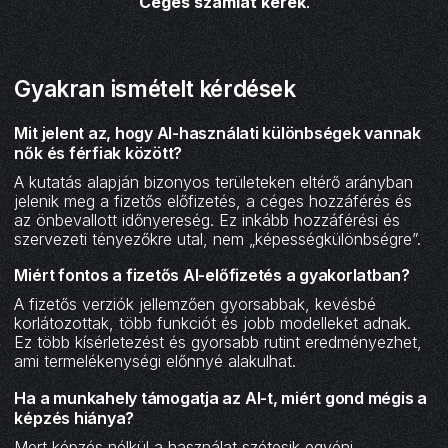
Céges számlát kérek
.
Gyakran ismételt kérdések
Mit jelent az, hogy AI-használati különbségek vannak
nők és férfiak között?
A kutatás alapján bizonyos területeken eltérő arányban
jelenik meg a fizetős előfizetés, a céges hozzáférés és
az önbevallott időnyereség. Ez inkább hozzáférési és
szervezeti tényezőkre utal, nem „képességkülönbségre”.
Miért fontos a fizetős AI-előfizetés a gyakorlatban?
A fizetős verziók jellemzően gyorsabbak, kevésbé
korlátozottak, több funkciót és jobb modelleket adnak.
Ez több kísérletezést és gyorsabb rutint eredményezhet,
ami termelékenységi előnnyé alakulhat.
Ha a munkahely támogatja az AI-t, miért gond mégis a
képzés hiánya?
Mert képzés nélkül a használat szétesik egyéni