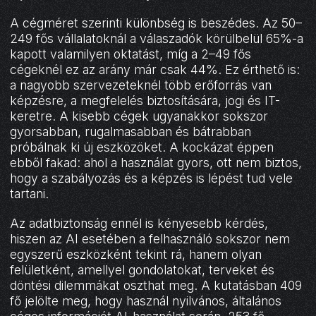
A cégméret szerinti különbség is beszédes. Az 50–
249 fős vállalatoknál a válaszadók körülbelül 65%-a
kapott valamilyen oktatást, míg a 2–49 fős
cégeknél ez az arány már csak 44%. Ez érthető is:
a nagyobb szervezeteknél több erőforrás van
képzésre, a megfelelés biztosítására, jogi és IT-
keretre. A kisebb cégek ugyanakkor sokszor
gyorsabban, rugalmasabban és bátrabban
próbálnak ki új eszközöket. A kockázat éppen
ebből fakad: ahol a használat gyors, ott nem biztos,
hogy a szabályozás és a képzés is lépést tud vele
tartani.
Az adatbiztonság ennél is kényesebb kérdés,
hiszen az AI esetében a felhasználó sokszor nem
egyszerű eszközként tekint rá, hanem olyan
felületként, amellyel gondolatokat, terveket és
döntési dilemmákat oszthat meg. A kutatásban 409
fő jelölte meg, hogy használ nyilvános, általános