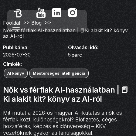
>>
>>
Főoldal
Blog
Nők vs férfiak AI-használatban | 📕Ki alakit kit? könyv
az AI-ról
Publikálva:
Olvasási idő:
2026-07-30
5
perc
Címkék:
AI könyv
Mesterséges intelligencia
Nők vs férfiak AI-használatban | 📕
Ki alakit kit? könyv az AI-ról
Mit mutat a 2026-os magyar AI-kutatás a nők és
férfiak közti különbségekről? Előfizetés, céges
hozzáférés, képzés és időnyereség – KKV
vezetőknek gyakorlati tanulságokkal.