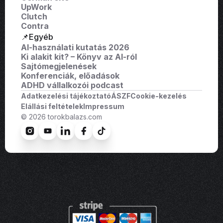
UpWork
Clutch
Contra
📌Egyéb
AI-használati kutatás 2026
Ki alakit kit? – Könyv az AI-ról
Sajtómegjelenések
Konferenciák, előadások
ADHD vállalkozói podcast
Adatkezelési tájékoztató
ÁSZF
Cookie-kezelés
Elállási feltételek
Impressum
© 2026 torokbalazs.com