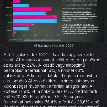
AI-használati kutatás 2026
A férfi válaszadók 53%-a haladó vagy szakértői
szintű AI-magabiztosságot jelölt meg, míg a nőknél
ez az arány 22%. A kezdő vagy alapszintű
besorolást a férfiaknál 18%, a nőknél 40%
választotta. A költési adatok – hogy ki mennyit költ
a különböző AI-eszközökre – szintén látványos
különbséget mutatnak: a férfiak átlagos havi AI-
költése 17 815 Ft, a nőké 5 697 Ft. A medián férfi
költés 10 000 Ft, a nőknél 0 Ft. Az ügynök
funkciókat használók 76,4%-a férfi és 23,6%-a nő