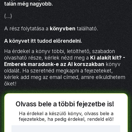
talán még nagyobb.
(...)
A rész folytatása a
könyvben
található.
A könyvet
itt tudod előrendelni
.
Ha érdekel a könyv többi, letölthető, szabadon
olvasható része, kérlek nézd meg a
Ki alakít kit? -
Emberek maradunk-e az AI korszakban
könyv
oldalát. Ha szeretnéd megkapni a fejezeteket,
kérlek add meg az email címed, amire elküldhetem
őket!
Olvass bele a többi fejezetbe is!
Ha érdekel a készülő könyv, olvass bele a
fejezetekbe, ha pedig érdekel, rendeld elő!