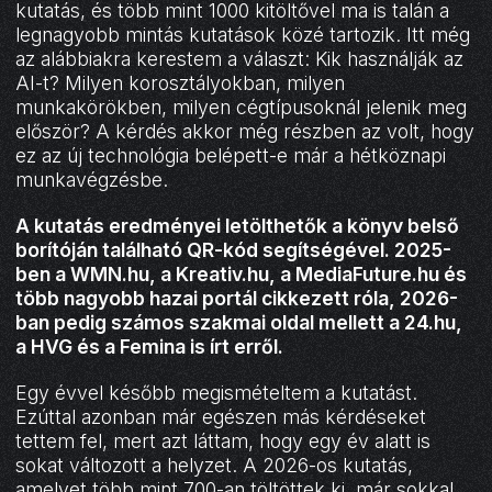
kutatás, és több mint 1000 kitöltővel ma is talán a
legnagyobb mintás kutatások közé tartozik. Itt még
az alábbiakra kerestem a választ: Kik használják az
AI-t? Milyen korosztályokban, milyen
munkakörökben, milyen cégtípusoknál jelenik meg
először? A kérdés akkor még részben az volt, hogy
ez az új technológia belépett-e már a hétköznapi
munkavégzésbe.
A kutatás eredményei letölthetők a könyv belső
borítóján található QR-kód segítségével. 2025-
ben a WMN.hu, a Kreativ.hu, a MediaFuture.hu és
több nagyobb hazai portál cikkezett róla, 2026-
ban pedig számos szakmai oldal mellett a 24.hu,
a HVG és a Femina is írt erről.
Egy évvel később megismételtem a kutatást.
Ezúttal azonban már egészen más kérdéseket
tettem fel, mert azt láttam, hogy egy év alatt is
sokat változott a helyzet. A 2026-os kutatás,
amelyet több mint 700-an töltöttek ki, már sokkal