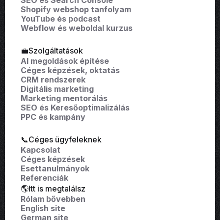
Shopify webshop tanfolyam
YouTube és podcast
Webflow és weboldal kurzus
💼Szolgáltatások
AI megoldások építése
Céges képzések, oktatás
CRM rendszerek
Digitális marketing
Marketing mentorálás
SEO és Keresőoptimalizálás
PPC és kampány
📞Céges ügyfeleknek
Kapcsolat
Céges képzések
Esettanulmányok
Referenciák
🌎Itt is megtalálsz
Rólam bővebben
English site
German site