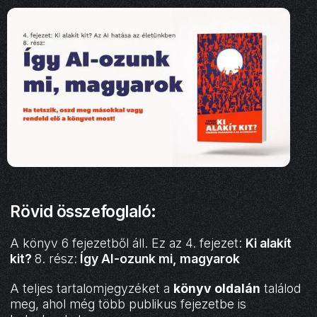
Rövid összefoglaló:
A könyv 6 fejezetből áll. Ez az 4. fejezet:
Ki alakít
kit?
8. rész:
Így AI-ozunk mi, magyarok
A teljes tartalomjegyzéket a
könyv oldalán
találod
meg, ahol még több publikus fejezetbe is