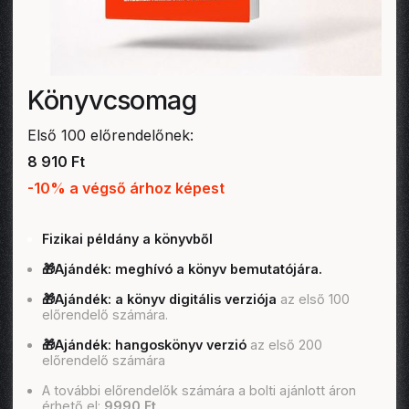
Könyvcsomag
Első 100 előrendelőnek:
8 910 Ft
-10% a végső árhoz képest
Fizikai példány a könyvből
🎁Ajándék: meghívó a könyv bemutatójára.
🎁Ajándék: a könyv digitális verziója
az első 100
előrendelő számára.
🎁Ajándék: hangoskönyv verzió
az első 200
előrendelő számára
A további előrendelők számára a bolti ajánlott áron
érhető el:
9990 Ft