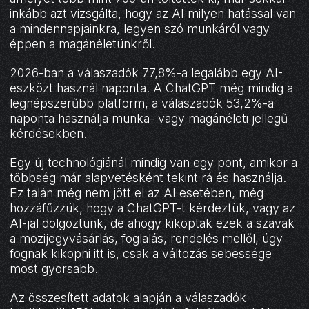
inkább azt vizsgálta, hogy az AI milyen hatással van
a mindennapjainkra, legyen szó munkáról vagy
éppen a magánéletünkről.
2026-ban a válaszadók 77,8%-a legalább egy AI-
eszközt használ naponta. A ChatGPT még mindig a
legnépszerűbb platform, a válaszadók 53,2%-a
naponta használja munka- vagy magánéleti jellegű
kérdésekben.
Egy új technológiánál mindig van egy pont, amikor a
többség már alapvetésként tekint rá és használja.
Ez talán még nem jött el az AI esetében, még
hozzáfűzzük, hogy a ChatGPT-t kérdeztük, vagy az
AI-jal dolgoztunk, de ahogy kikoptak ezek a szavak
a mozijegyvásárlás, foglalás, rendelés mellől, úgy
fognak kikopni itt is, csak a változás sebessége
most gyorsabb.
Az összesített adatok alapján a válaszadók