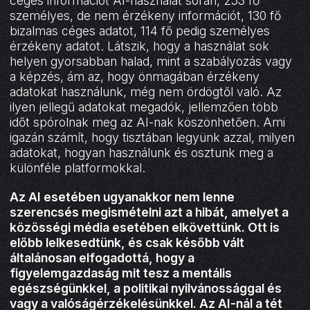
céges információt AI-használat során, 253 fő
személyes, de nem érzékeny információt, 130 fő
bizalmas céges adatot, 114 fő pedig személyes
érzékeny adatot. Látszik, hogy a használat sok
helyen gyorsabban halad, mint a szabályozás vagy
a képzés, ám az, hogy önmagában érzékeny
adatokat használunk, még nem ördögtől való. Az
ilyen jellegű adatokat megadók, jellemzően több
időt spórolnak meg az AI-nak köszönhetően. Ami
igazán számít, hogy tisztában legyünk azzal, milyen
adatokat, hogyan használunk és osztunk meg a
különféle platformokkal.
Az AI esetében ugyanakkor nem lenne
szerencsés megismételni azt a hibát, amelyet a
közösségi média esetében elkövettünk. Ott is
előbb lelkesedtünk, és csak később vált
általánosan elfogadottá, hogy a
figyelemgazdaság mit tesz a mentális
egészségünkkel, a politikai nyilvánossággal és
vagy a valóságérzékelésünkkel. Az AI-nál a tét