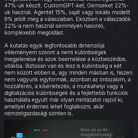
47%-uk készít. CustomGPT-ket, Gemseket 22%-
uk használ. Agentet 15%, saját vagy lokális modellt
9% jelölt meg a válaszaiban. Eközben a válaszadók
22%-a nem használ semmilyen hasonló,
komplexebb megoldást.
A kutatás egyik legfontosabb dimenziója
véleményem szerint a nemi különbségek
megjelenése és azok beemelése a közbeszédbe,
vitákba. Biztosan van és lesz is különbség a két
nem között ebben is, agy minden másban is, hiszen
nem vagyunk egyformák, azonban az önbizalom, a
hozzáférés, a kísérletezés, a munkahelyi vagy a
digitalizációs különbségek és a fejlettebb funkciók
használata együtt már olyan mintázatot rajzol ki,
amellyel érdemes lehet foglalkozni, akár
nemzetgazdasági szinten is.