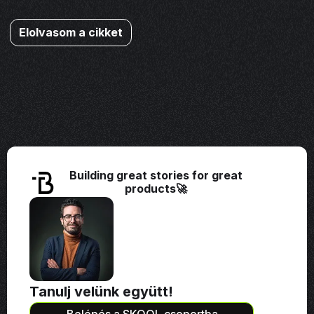
Elolvasom a cikket
Building great stories for great
products🚀
Tanulj velünk együtt!
Belépés a SKOOL csoportba