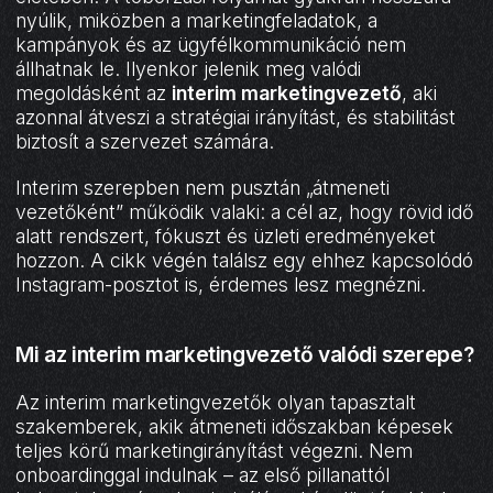
nyúlik, miközben a marketingfeladatok, a
kampányok és az ügyfélkommunikáció nem
állhatnak le. Ilyenkor jelenik meg valódi
megoldásként az
interim marketingvezető
, aki
azonnal átveszi a stratégiai irányítást, és stabilitást
biztosít a szervezet számára.
Interim szerepben nem pusztán „átmeneti
vezetőként” működik valaki: a cél az, hogy rövid idő
alatt rendszert, fókuszt és üzleti eredményeket
hozzon. A cikk végén találsz egy ehhez kapcsolódó
Instagram-posztot is, érdemes lesz megnézni.
Mi az interim marketingvezető valódi szerepe?
Az interim marketingvezetők olyan tapasztalt
szakemberek, akik átmeneti időszakban képesek
teljes körű marketingirányítást végezni. Nem
onboardinggal indulnak – az első pillanattól