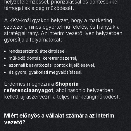
helyzetelemzéssel, priorizálással és döntésekkel
támogatják a cég működését.
A KKV-knál gyakori helyzet, hogy a marketing
szétszórt, nincs egyértelmű felelős, és hiányzik a
stratégiai irány. Az interim vezető ilyen helyzetben
gyorsítja a folyamatokat:
rendszerszintű áttekintéssel,
működő döntési keretrendszerrel,
azonnali beavatkozási pontok kijelölésével,
és gyors, gyakorlati megvalósítással.
Érdemes megnézni a
Shoperia
referenciaanyagot
, ahol hasonló helyzetben
kellett újraszervezni a teljes marketingműködést.
Miért előnyös a vállalat számára az interim
vezető?