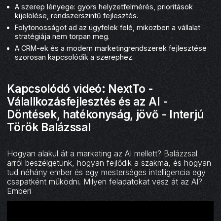
A szerep lényege: gyors helyzetfelmérés, prioritások
kijelölése, rendszerszintű fejlesztés.
Folytonosságot ad az ügyfelek felé, miközben a vállalat
stratégiája nem torpan meg.
A CRM-ek és a modern marketingrendszerek fejlesztése
szorosan kapcsolódik a szerephez.
Kapcsolódó videó: NextTo -
Válallkozásfejlesztés és az AI -
Döntések, hatékonyság, jövő - Interjú
Török Balázssal
Hogyan alakul át a marketing az AI mellett? Balázzsal
arról beszélgetünk, hogyan fejlődik a szakma, és hogyan
tud néhány ember és egy mesterséges intelligencia egy
csapatként működni. Milyen feladatokat vesz át az AI?
Emberi