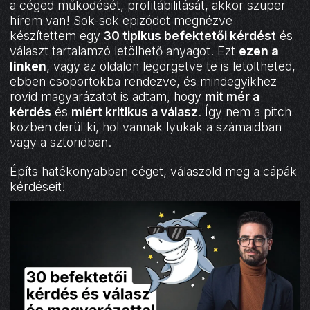
a céged működését, profitábilitását, akkor szuper
hírem van! Sok-sok epizódot megnézve
készítettem egy
30 tipikus befektetői kérdést
és
választ tartalamzó letölhető anyagot. Ezt
ezen a
linken
, vagy az oldalon legörgetve te is letöltheted,
ebben csoportokba rendezve, és mindegyikhez
rövid magyarázatot is adtam, hogy
mit mér a
kérdés
és
miért kritikus a válasz
. Így nem a pitch
közben derül ki, hol vannak lyukak a számaidban
vagy a sztoridban.
Építs hatékonyabban céget, válaszold meg a cápák
kérdéseit!