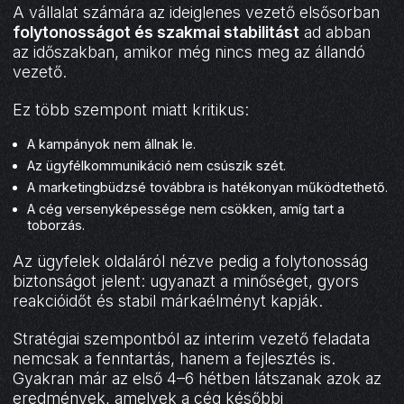
A vállalat számára az ideiglenes vezető elsősorban
folytonosságot és szakmai stabilitást
ad abban
az időszakban, amikor még nincs meg az állandó
vezető.
Ez több szempont miatt kritikus:
A kampányok nem állnak le.
Az ügyfélkommunikáció nem csúszik szét.
A marketingbüdzsé továbbra is hatékonyan működtethető.
A cég versenyképessége nem csökken, amíg tart a
toborzás.
Az ügyfelek oldaláról nézve pedig a folytonosság
biztonságot jelent: ugyanazt a minőséget, gyors
reakcióidőt és stabil márkaélményt kapják.
Stratégiai szempontból az interim vezető feladata
nemcsak a fenntartás, hanem a fejlesztés is.
Gyakran már az első 4–6 hétben látszanak azok az
eredmények, amelyek a cég későbbi