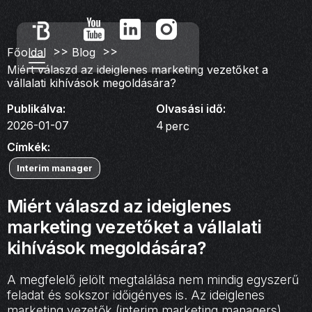
>>
>>
Főoldal
Blog
Miért válaszd az ideiglenes marketing vezetőket a
vállalati kihívások megoldására?
Publikálva:
Olvasási idő:
2026-01-07
4
perc
Címkék:
Interim manager
Miért válaszd az ideiglenes
marketing vezetőket a vállalati
kihívások megoldására?
A megfelelő jelölt megtalálása nem mindig egyszerű
feladat és sokszor időigényes is. Az ideiglenes
marketing vezetők (interim marketing managers)