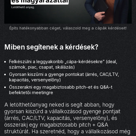
Építs hatékonyabban céget, válaszold meg a cápák kérdéseit!
Miben segítenek a kérdések?
Felkészülni a leggyakoribb „cápa-kérdésekre” (deal,
számok, piac, csapat, skálázás)
Gyorsan kiszűrni a gyenge pontokat (árrés, CAC/LTV,
kapacitás, versenyelőny)
Összerakni egy magabiztosabb pitch-et és Q&A-t
befektetői meetingre
A letölthetőanyag neked is segít abban, hogy
gyorsan kiszűrd a vállalkozásod gyenge pontjait
(árrés, CAC/LTV, kapacitás, versenyelőny), és
összerakj egy magabiztosabb pitch + Q&A
struktúrát. Ha szeretnéd, hogy a vállalkozásod még