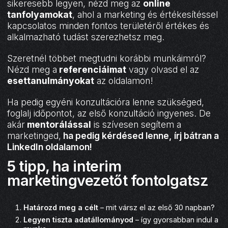
sikeresebb legyen, nézd meg az
online
tanfolyamokat
, ahol a marketing és értékesítéssel
kapcsolatos minden fontos területéről értékes és
alkalmazható tudást szerezhetsz meg.
Szeretnél többet megtudni korábbi munkáimról?
Nézd meg a
referenciáimat
vagy olvasd el az
esettanulmányokat
az oldalamon!
Ha pedig egyéni konzultációra lenne szükséged,
foglalj időpontot, az első konzultáció ingyenes. De
akár
mentorálással
is szívesen segítem a
marketinged,
ha pedig kérdésed lenne, írj bátran a
LinkedIn oldalamon
!
5 tipp, ha interim
marketingvezetőt fontolgatsz
Határozd meg a célt
– mit vársz el az első 30 napban?
Legyen tiszta adatállományod
– így gyorsabban indul a