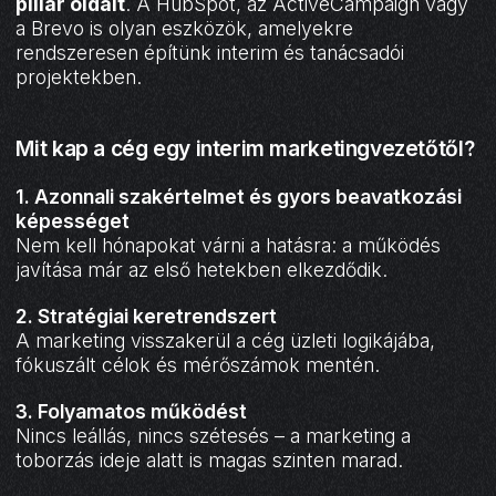
pillar oldalt
. A HubSpot, az ActiveCampaign vagy
a Brevo is olyan eszközök, amelyekre
rendszeresen építünk interim és tanácsadói
projektekben.
Mit kap a cég egy interim marketingvezetőtől?
1. Azonnali szakértelmet és gyors beavatkozási
képességet
Nem kell hónapokat várni a hatásra: a működés
javítása már az első hetekben elkezdődik.
2. Stratégiai keretrendszert
A marketing visszakerül a cég üzleti logikájába,
fókuszált célok és mérőszámok mentén.
3. Folyamatos működést
Nincs leállás, nincs szétesés – a marketing a
toborzás ideje alatt is magas szinten marad.