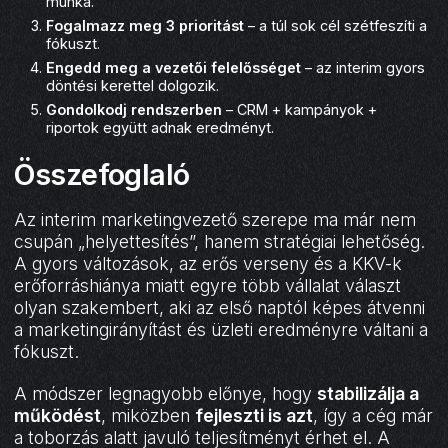
munka.
Fogalmazz meg 3 prioritást
– a túl sok cél szétfeszíti a
fókuszt.
Engedd meg a vezetői felelősséget
– az interim gyors
döntési kerettel dolgozik.
Gondolkodj rendszerben
– CRM + kampányok +
riportok együtt adnak eredményt.
Összefoglaló
Az interim marketingvezető szerepe ma már nem
csupán „helyettesítés”, hanem stratégiai lehetőség.
A gyors változások, az erős verseny és a KKV-k
erőforráshiánya miatt egyre több vállalat választ
olyan szakembert, aki az első naptól képes átvenni
a marketingirányítást és üzleti eredményre váltani a
fókuszt.
A módszer legnagyobb előnye, hogy
stabilizálja a
működést
, miközben
fejleszti is azt
, így a cég már
a toborzás alatt javuló teljesítményt érhet el. A