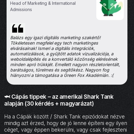
Head of Marketing & International
Admissions
Balázs egy igazi digitális marketing szakértő!
Tökéletesen megfelel egy tech marketinges
elvárásainak! Ismeri a digitális integrációk,
automatizálások, a gyűjtött adatok vizualizációja, a
weboldalépítés és a konvertáló közönség elérésének
minden apró trükkjét. Emellett nagyon részletorientált,
barátságos, türelmes és segítőkész. Nagyon fog
hiányozni a támogatása a Green Fox Akadémián. :(
🦈 Cápás tippek – az amerikai Shark Tank
alapján (30 kérdés + magyarázat)
Ha a Cápák között / Shark Tank epizódokat nézve
mindig azt érzed, hogy de jó lenne építeni egy ilyen
céget, vagy éppen bekerülni, vagy csak fejleszteni