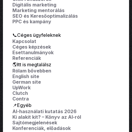
Digitális marketing
Marketing mentorálás
SEO és Keresőoptimalizálás
PPC és kampány
📞Céges ügyfeleknek
Kapcsolat
Céges képzések
Esettanulmányok
Referenciák
🌎Itt is megtalálsz
Rólam bővebben
English site
German site
UpWork
Clutch
Contra
📌Egyéb
AI-használati kutatás 2026
Ki alakit kit? – Könyv az AI-ról
Sajtómegjelenések
Konferenciák, előadások