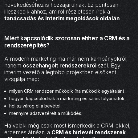
növekedéséhez is hozzájárulnak. Ez pontosan
illeszkedik ahhoz, amiről részletesen írok a
tanácsadás és interim megoldások oldalán
.
Miért kapcsolódik szorosan ehhez a CRM és a
rendszerépítés?
A modern marketing ma már nem kampányokról,
hanem
összehangolt rendszerekről
szól. Egy
interim vezető a legtöbb projektben elsőként
vizsgálja meg:
milyen CRM rendszer működik (ha működik egyáltalán),
hogyan kapcsolódnak a marketing és sales folyamatok,
hol szivárog el a bevétel,
mennyire adatvezérelt a működés.
Ha valaki még csak most ismerkedik a CRM-ekkel,
érdemes átnézni a
CRM és hírlevél rendszerek