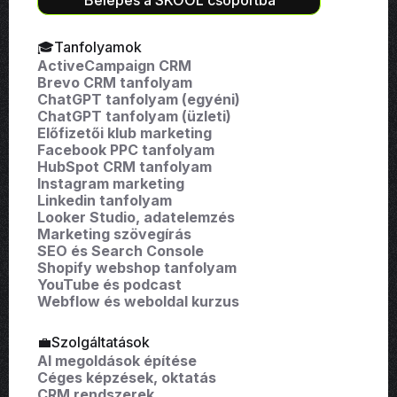
🎓Tanfolyamok
ActiveCampaign CRM
Brevo CRM tanfolyam
ChatGPT tanfolyam (egyéni)
ChatGPT tanfolyam (üzleti)
Előfizetői klub marketing
Facebook PPC tanfolyam
HubSpot CRM tanfolyam
Instagram marketing
Linkedin tanfolyam
Looker Studio, adatelemzés
Marketing szövegírás
SEO és Search Console
Shopify webshop tanfolyam
YouTube és podcast
Webflow és weboldal kurzus
💼Szolgáltatások
AI megoldások építése
Céges képzések, oktatás
CRM rendszerek