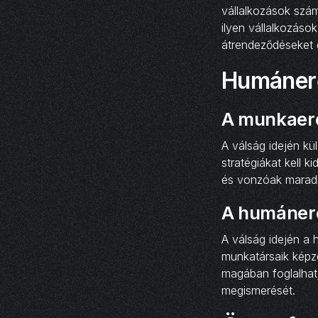
vállalkozások szá
ilyen vállalkozások
átrendeződéseket é
Humánerő
A munkaer
A válság idején kü
stratégiákat kell 
és vonzóak maradh
A humánerő
A válság idején a 
munkatársaik képzé
magában foglalhatja
megismerését.