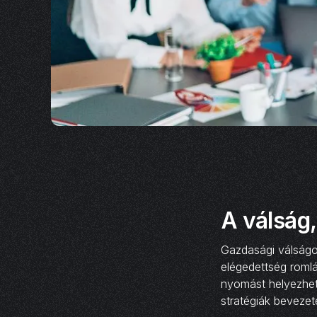
A válság,
Gazdasági válságok
elégedettség romlá
nyomást helyezhetn
stratégiák bevezet