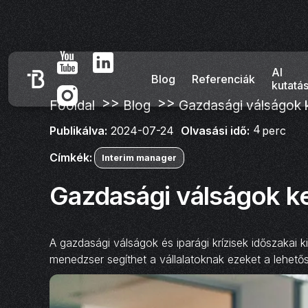
AI
Blog
Referenciák
kutatá
>>
>>
Főoldal
Blog
Gazdasági válságok k
4
Olvasási idő:
perc
Publikálva:
2024-07-24
Címkék:
Interim manager
Gazdasági válságok k
A gazdasági válságok és iparági krízisek időszakai k
menedzser segíthet a vállalatoknak ezeket a lehető