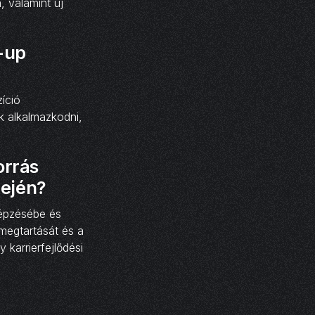
, valamint új
-up
íció
k alkalmazkodni,
orrás
dején?
képzésébe és
megtartását és a
karrierfejlődési