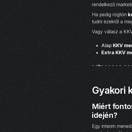
rendelkező market
Ha pedig rögtön
ko
tudni ezekről a meg
Vagy válasz a KKV
Alap
KKV men
Extra KKV m
- -✁- - - - - - - - 
Gyakori 
Miért font
idején?
Egy interim menedz