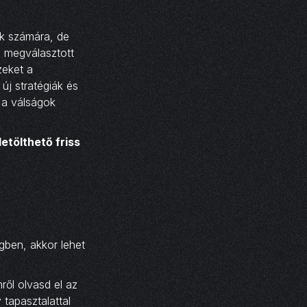
ok számára, de
l megválasztott
zeket a
 új stratégiák és
 a válságok
letölthető friss
gben, akkor lehet
ről olvasd el az
 tapasztalattal