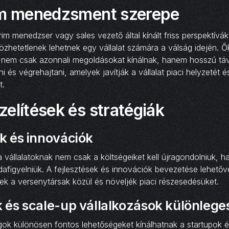
im menedzsment szerepe
rim menedzser vagy sales vezető által kínált friss perspektívá
zhetetlenek lehetnek egy vállalat számára a válság idején. Ő
 nem csak azonnali megoldásokat kínálnak, hanem hosszú távú
i és végrehajtani, amelyek javítják a vállalat piaci helyzetét é
t.
elítések és stratégiák
k és innovációk
 vállalatoknak nem csak a költségeiket kell újragondolniuk, h
dafigyelniük. A fejlesztések és innovációk bevezetése lehetőv
k a versenytársak közül és növeljék piaci részesedésüket.
 és scale-up vállalkozások különlege
gok különösen fontos lehetőségeket kínálhatnak a startupok 