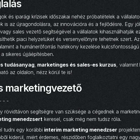
lalás
ok és iparági krízisek időszakai nehéz próbatételek a vállalat
 is az újragondolásra, az innovációra és a fejlődésre. Egy jó
vagy sales vezető segítségével a vállalatok kihasználhatják e
íthetik piaci helyzetüket és versenyelőnyre tehetnek szert. Az
alamint a humánerőforrás hatékony kezelése kulcsfontosságú
a sikeres újjáépítésben.
s tudásanyag
,
marketinges és sales-es kurzus
, valamint
ható az oldalon, nézz körül te is!
es marketingvezető
- - -
y rövidtávon segítségre van szüksége a cégednek a marketin
eting menedzsert
keresel, csak még nem tudsz róla.
l tudni egy korábbi
interim marketing menedzser
projektem
ből kiderül, miért érdemes, részidőben foglalkoztatni egy nagy