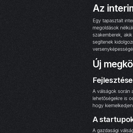
Az inter
Egy tapasztalt inte
megoldások nélkülö
szakemberek, akik
segítenek kidolgozn
versenyképességé
Új megköz
Fejlesztése
A válságok során a
lehetőségekre is o
hogy kiemelkedjene
A startupok
A gazdasági válsá