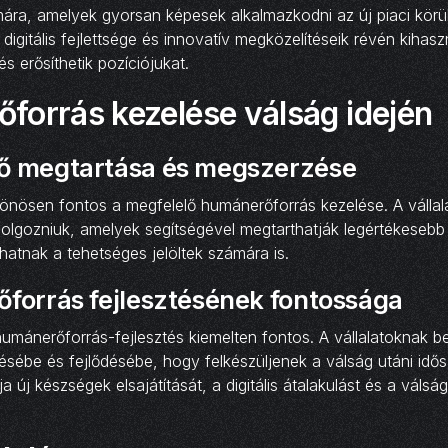
mára, amelyek gyorsan képesek alkalmazkodni az új piaci kör
 digitális fejlettsége és innovatív megközelítéseik révén kihasz
s erősíthetik pozíciójukat.
forrás kezelése válság idején
ő megtartása és megszerzése
lönösen fontos a megfelelő humánerőforrás kezelése. A válla
kidolgozniuk, amelyek segítségével megtarthatják legértékesebb
atnak a tehetséges jelöltek számára is.
forrás fejlesztésének fontossága
humánerőforrás-fejlesztés kiemelten fontos. A vállalatoknak be
sébe és fejlődésébe, hogy felkészüljenek a válság utáni idős
 új készségek elsajátítását, a digitális átalakulást és a válsá