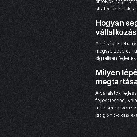
amelyek segíthetne
stratégiák kialakí
Hogyan seg
vállalkozá
A válságok lehető
megszerzésére, kü
digitálisan fejlett
Milyen lépé
megtartása
A vállalatok fejle
fejlesztésébe, val
tehetségek vonzásá
programok kínálásá