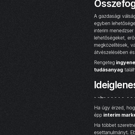
Összefog
A gazdasági válság
egyben lehetőségek
interim menedzser 
lehetőségeket, erős
megközelítések, v
átvészelésében és 
Rengeteg
ingyene
tudásanyag
talál
Ideiglen
- -✁- - - - - - - - 
Ha úgy érzed, hog
épp
interim mark
Ha többet szeretné
esettanulmányt. Eb