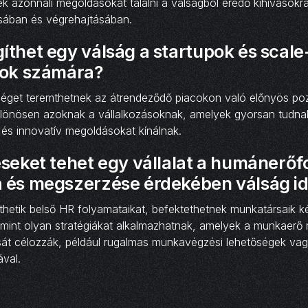
k azonnali megoldásokat találni a válságból eredő kihívásokra
tásában és végrehajtásában.
íthet egy válság a startupok és scale
sok számára?
séget teremthetnek az átrendeződő piacokon való előnyös poz
lönösen azoknak a vállalkozásoknak, amelyek gyorsan tudna
ek és innovatív megoldásokat kínálnak.
seket tehet egy vállalat a humánerőf
 és megszerzése érdekében válság i
szthetik belső HR folyamataikat, befektethetnek munkatársaik 
amint olyan stratégiákat alkalmazhatnak, amelyek a munkaerő 
t célozzák, például rugalmas munkavégzési lehetőségek vagy 
val.