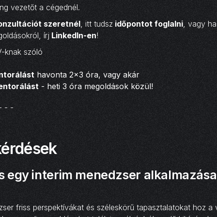
ing vezetőt a cégednél.
nzultációt szeretnél
, itt tudsz
időpontot foglalni
, vagy ha
oldásokról, írj
LinkedIn-en
!
-knak szóló
torálást
havonta 2x3 óra, vagy akár
entorálást
- heti 3 óra megoldások közül!
- - -
kérdések
os egy interim menedzser alkalmazása
ser friss perspektívákat és széleskörű tapasztalatokat hoz a v