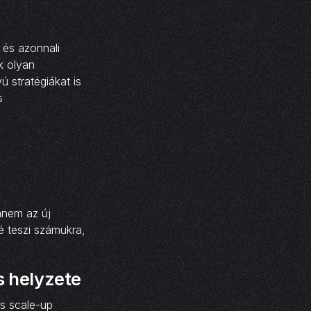
k és azonnali
k olyan
 stratégiákat is
s
anem az új
é teszi számukra,
s helyzete
és scale-up