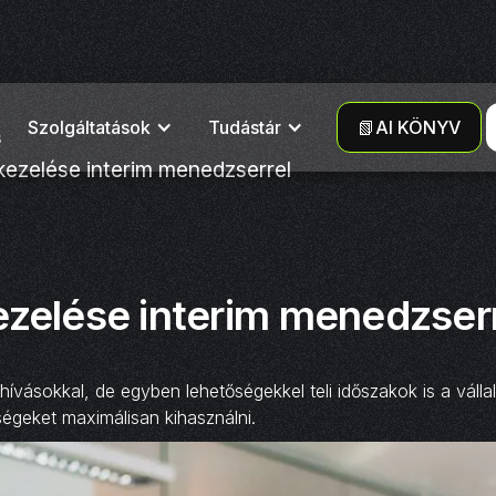
Szolgáltatások
Tudástár
📗AI KÖNYV
s
ezelése interim menedzserrel
ezelése interim menedzser
ihívásokkal, de egyben lehetőségekkel teli időszakok is a váll
ségeket maximálisan kihasználni.