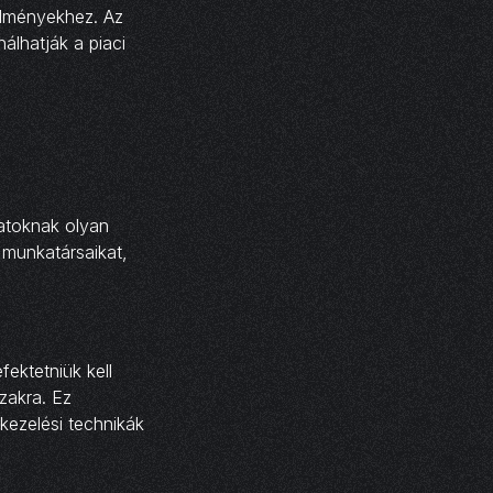
ülményekhez. Az
nálhatják a piaci
latoknak olyan
 munkatársaikat,
fektetniük kell
zakra. Ez
gkezelési technikák