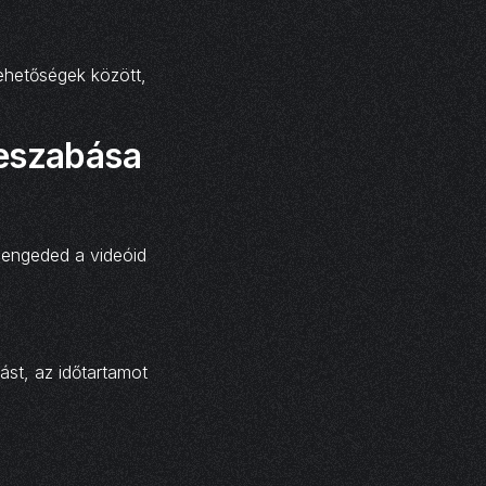
ehetőségek között,
reszabása
lengeded a videóid
ást, az időtartamot