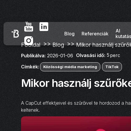
AI
Blog
Referenciák
kutatá
>>
>>
Főoldal
Blog
Mikor használj szűrő
5
Olvasási idő:
perc
Publikálva:
2026-01-06
Címkék:
Közösségi média marketing
TikTok
Mikor használj szűrők
A CapCut effektjeivel és szűrőivel te hordozod a h
keltenek.