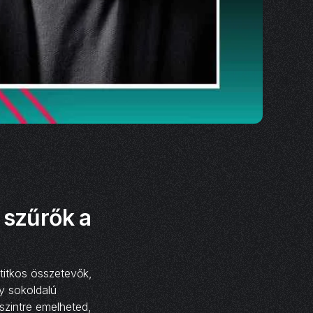
 szűrők a
 titkos összetevők,
y sokoldalú
szintre emelheted,