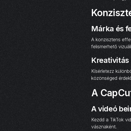
Konziszte
Márka és f
A konzisztens effe
felismerhető vizuál
Kreativitás
Kísérletezz különb
közönséged érdekl
A CapCut
A videó be
Kezdd a TikTok vid
vásznaként.