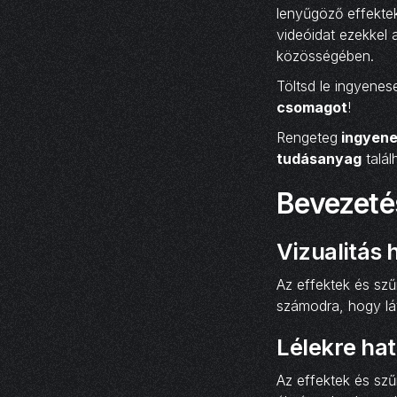
lenyűgöző effekte
videóidat ezekkel 
közösségében.
Töltsd le ingyene
csomagot
!
Rengeteg
ingyene
tudásanyag
talál
Bevezetés
Vizualitás
Az effektek és szű
számodra, hogy lát
Lélekre ha
Az effektek és szű