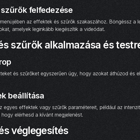
 szűrők felfedezése
 menüjében az effektek és szűrők szakaszához. Böngéssz a l
kat, amelyek leginkább kiegészítik a videódat.
 és szűrők alkalmazása és test
rop
kteket és szűrőket egyszerűen úgy, hogy azokat áthúzod és e
k beállítása
 egyes effektek vagy szűrők paramétereit, például az intenzit
, hogy elérhesd a kívánt megjelenést.
és véglegesítés