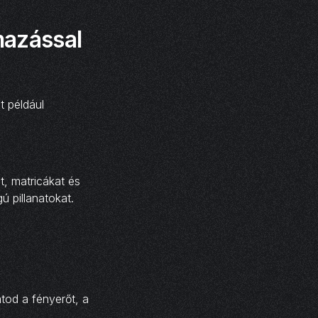
mazással
t például
, matricákat és
 pillanatokat.
atod a fényerőt, a