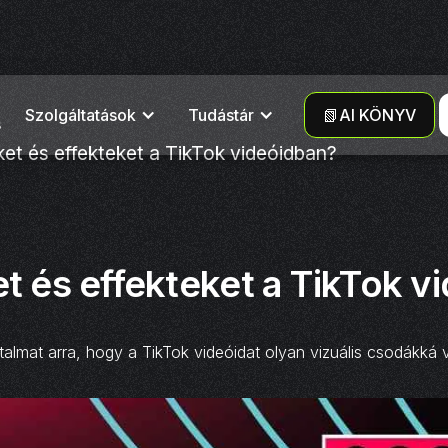
Szolgáltatások
Tudástár
📗AI KÖNYV
s
ket és effekteket a TikTok videóidban?
et és effekteket a TikTok v
atalmat arra, hogy a TikTok videóidat olyan vizuális csodákk