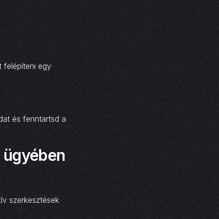
 felépíteni egy
dat és fenntartsd a
k ügyében
tív szerkesztések