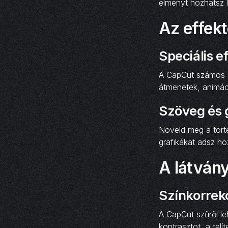
élményt hozhatsz l
Az effek
Speciális e
A CapCut számos sp
átmenetek, animác
Szöveg és 
Növeld meg a tört
grafikákat adsz h
A látván
Színkorrek
A CapCut szűrői le
kontrasztot, a telí