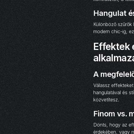
Hangulat é
Különböző szűrők k
modern chic-ig, ez
Effektek
alkalmaz
A megfelelő
Válassz effekteket
hangulatával és st
közvetítesz.
Finom vs. 
Dönts, hogy az eff
érdekében, vagy me