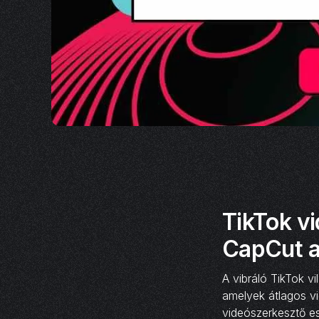
TikTok vi
CapCut a
A vibráló TikTok vi
amelyek átlagos v
videószerkesztő es