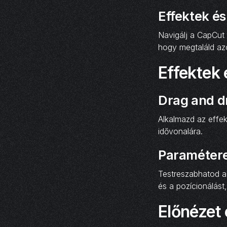
Effektek és
Navigálj a CapCut
hogy megtaláld azo
Effektek
Drag and d
Alkalmazd az effe
idővonalára.
Paramétere
Testreszabhatod az
és a pozícionálást
Előnézet 