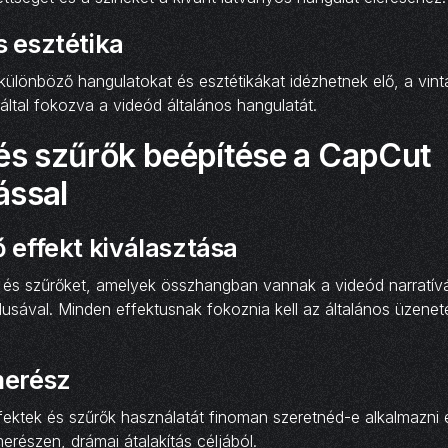
s esztétika
ülönböző hangulatokat és esztétikákat idézhetnek elő, a vint
által fokozva a videód általános hangulatát.
 és szűrők beépítése a CapCut
ással
 effekt kiválasztása
 és szűrőket, amelyek összhangban vannak a videód narratívá
ílusával. Minden effektusnak fokoznia kell az általános üzenete
merész
ektek és szűrők használatát finoman szeretnéd-e alkalmazni e
részen, drámai átalakítás céljából.