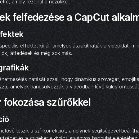
étre, amely rezonál a nézőkkel.
tek felfedezése a CapCut alkal
ffektek
eciális effektet kínál, amelyek átalakíthatják a videóidat, min
iók, átfedések és még sok más.
grafikák
énetmesélés hatását azzal, hogy dinamikus szöveget, emojikat
ozzá, amelyek hangsúlyozzák a videódban lévő kulcsfontosságú
y fokozása szűrőkkel
ció
hetővé teszik a színkorrekciót, amelynek segítségével beállíth
tettséget és a színeket a kívánt látványos hangulat eléréséhez.