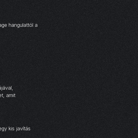
age hangulattól a
jával,
t, amit
gy kis javítás