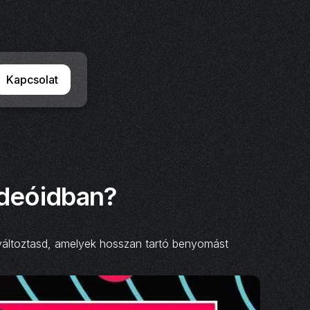
Kapcsolat
ideóidban?
á változtasd, amelyek hosszan tartó benyomást