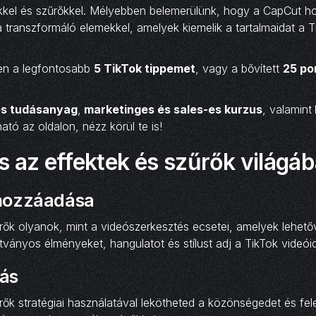
kkel és szűrőkkel. Mélyebben belemerülünk, hogy a CapCut ho
a transzformáló elemekkel, amelyek kiemelik a tartalmaidat a T
sen a legfontosabb
5 TikTok tippemet
, vagy a bővített
25 po
s tudásanyag
,
marketinges és sales-es kurzus
, valamint
ható az oldalon, nézz körül te is!
 az effektek és szűrők világá
 hozzáadása
rők olyanok, mint a videószerkesztés ecsetei, amelyek lehető
ványos élményeket, hangulatot és stílust adj a TikTok videói
tás
rők stratégiai használatával lekötheted a közönségedet és fele