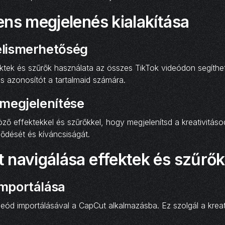
ns megjelenés kialakítása
elismerhetőség
ktek és szűrők használata az összes TikTok videódon segíthet
is azonosítót a tartalmaid számára.
 megjelenítése
öző effektekkel és szűrőkkel, hogy megjelenítsd a kreativitáso
ődését és kíváncsiságát.
 navigálása effektek és szűrő
importálása
eód importálásával a CapCut alkalmazásba. Ez szolgál a krea