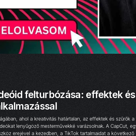
deóid felturbózása: effektek és
lkalmazással
lágában, ahol a kreativitás határtalan, az effektek és szűrők a
ideókat lenyűgöző mesterművekké varázsolnak. A CapCut, eg
zköz erejével a kezedben, a TikTok tartalmaidat a következő 