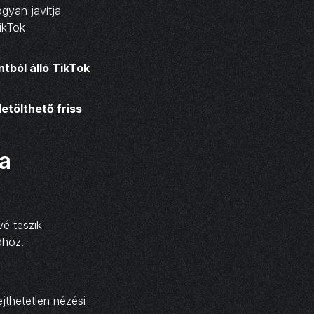
gyan javítja
ikTok
ntból álló TikTok
letölthető friss
ba
vé teszik
dhoz.
jthetetlen nézési