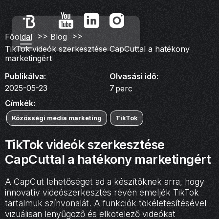
>>
>>
Főoldal
Blog
TikTok videók szerkesztése CapCuttal a hatékony
marketingért
Publikálva:
Olvasási idő:
2025-05-23
7
perc
Címkék:
Közösségi média marketing
TikTok
TikTok videók szerkesztése
CapCuttal a hatékony marketingért
A CapCut lehetőséget ad a készítőknek arra, hogy
innovatív videószerkesztés révén emeljék TikTok
tartalmuk színvonalát. A funkciók tökéletesítésével
vizuálisan lenyűgöző és elkötelező videókat