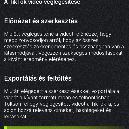
A TikTok videó véglegesítése
Előnézet és szerkesztés
Mielőtt véglegesítené a videót, előnézze, hogy
megbizonyosodjon arról, hogy az összes
szerkesztés zökkenőmentes és összhangban van a
látásmódjával. Végezzen szükséges módosításokat
a kívánt eredmény eléréséhez.
Exportálás és feltöltés
Miután elégedett a szerkesztésekkel, exportálja a
videót a kívánt formátumban és felbontásban.
Töltsön fel egy véglegesített videót a TikTokra, és
adjon hozzá releváns címeket, hashtageket és
leírásokat.