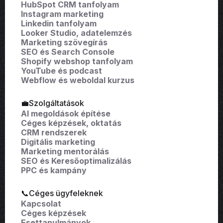
HubSpot CRM tanfolyam
Instagram marketing
Linkedin tanfolyam
Looker Studio, adatelemzés
Marketing szövegírás
SEO és Search Console
Shopify webshop tanfolyam
YouTube és podcast
Webflow és weboldal kurzus
💼Szolgáltatások
AI megoldások építése
Céges képzések, oktatás
CRM rendszerek
Digitális marketing
Marketing mentorálás
SEO és Keresőoptimalizálás
PPC és kampány
📞Céges ügyfeleknek
Kapcsolat
Céges képzések
Esettanulmányok