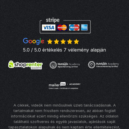
5.0 / 5.0 értékelés 7 vélemény alapján
A cikkek, videók nem minősülnek üzleti tanácsadásnak. A
tartalmakat nem frissítem rendszeresen, az abban foglalt
információkat ezért mindig ellenőrizni szükséges. Az oldalon
található szoftveres és egyéb javaslatok, ajánlások saját
tapasztalatokon alapulnak és nem kaptam érte ellentételezést,