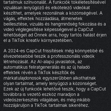
tartalmuk színvonalát. A funkciók tökéletesítésével
vizuálisan lenyűgöző és elkötelező videókat
készíthet, amelyek rezonálnak a közönségével. A
vágás, effektek hozzáadása, átmenetek
beillesztése, vizuális és hangminőség fokozása és a
videó véglegesítése képességeivel a CapCut
lehetőséget ad Önnek arra, hogy tartós hatást érjen
el a TikTok kreatív környezetében.
A 2024-es CapCut frissítések még könnyebbé és
élvezetesebbé teszik a professzionális videók
létrehozását. Az AI-alapú javaslatok, az
automatikus feliratgenerálás és az új haladó
effektek révén a TikTok készítők és
márkatulajdonosok egyszerűbben alkothatnak
olyan tartalmat, amely lenyűgözi a közönséget.
Ezek az új funkciók lehetővé teszik, hogy a CapCut
továbbra is vezető eszköz maradjon a
videószerkesztés világában, és még inkább
hozzájáruljon a TikTok tartalmak sikeréhez.