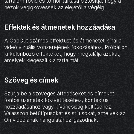
tartalom rövid és tömör tartása biztosítja, hogy a
nézők végigkövessék az elejétől a végéig.
Effektek és átmenetek hozzáadása
A CapCut számos effektust és átmenetet kínál a
videó vizuális vonzerejének fokozásához. Próbáljon
ki különböző effekteket, hogy megtalálja azokat,
amelyek kiegészítik a tartalmát.
Szöveg és címek
Szúrja be a szöveges átfedéseket és címeket
fontos üzenetek közvetítéséhez, kontextus
hozzáadásához vagy kíváncsiság keltéséhez.
Válasszon betűtípusokat és stílusokat, amelyek az
Ön videójának hangulatához igazodnak.