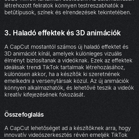
létrehozott feliratok könnyen testreszabhatók a
betűtípusok, színek és elrendezések tekintetében.
3. Haladó effektek és 3D animációk
A CapCut mostantól számos új haladó effektet és
3D animációt kínál, amelyek különleges vizuális
élményt biztosítanak a videóknak. Ezek az effektek
ideálisak trendi TikTok tartalmak létrehozásához,
különösen akkor, ha a készítők ki szeretnének
emelkedni a versenytársak közül. Az új animációk
könnyen alkalmazhatók, és lehetővé teszik a videók
kreatív kifejezésének fokozását.
Összefoglalás
A CapCut lehetőséget ad a készítőknek arra, hogy
innovatív videószerkesztés révén emeljék TikTok