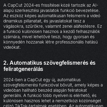
A CapCut 2024-es frissítései közé tartozik az AI-
alapú szerkesztési javaslatok funkció bevezetése.
Az eszköz képes automatikusan felismerni a videó
dinamikus pillanatait, és javaslatokat tesz a
vágásokra, szűrőkre, valamint zenei aláfestésre. Ez
a funkció különösen hasznos a kezdő felhasználók
számára, mivel lehetővé teszi, hogy gyorsan és
könnyedén hozzanak létre professzionális hatású
videókat.
2. Automatikus szövegfelismerés és
feliratgenerálás
2024-ben a CapCut egy új, automatikus
szövegfelismerési funkcióval bővült, amely képes a
videóban hallható beszéd alapján feliratokat
generálni. A funkció több nyelven is elérhető, és
különösen hasznos lehet a nemzetközi közönséget
célzó TikTok-tartalmak esetében. Az automatikusan