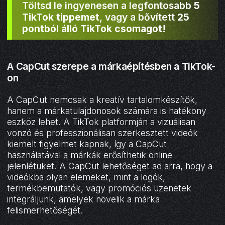
Töltsd le ingyenesen a legfontosabb
5
TikTok tippemet
, vagy a bővített
25
pontból álló TikTok csomagot
!
A CapCut szerepe a márkaépítésben a TikTok-
on
A CapCut nemcsak a kreatív tartalomkészítők,
hanem a márkatulajdonosok számára is hatékony
eszköz lehet. A TikTok platformján a vizuálisan
vonzó és professzionálisan szerkesztett videók
kiemelt figyelmet kapnak, így a CapCut
használatával a márkák erősíthetik online
jelenlétüket. A CapCut lehetőséget ad arra, hogy a
videókba olyan elemeket, mint a logók,
termékbemutatók, vagy promóciós üzenetek
integráljunk, amelyek növelik a márka
felismerhetőségét.