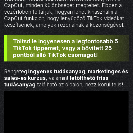
CapCut, minden különbséget megtehet. Ebben a
vezérlőben feltárjuk, hogyan lehet kihasználni a
CapCut funkcióit, hogy lenyűgöző TikTok videókat
készítsenek, amelyek rezonálnak a közönségével.
Töltsd le ingyenesen a legfontosabb
5
TikTok tippemet
, vagy a bővített
25
pontból álló TikTok csomagot
!
Rengeteg
ingyenes tudásanyag
,
marketinges és
sales-es kurzus
, valamint
letölthető friss
tudásanyag
található az oldalon, nézz körül te is!