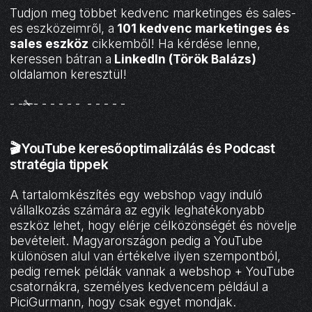
Tudjon meg többet kedvenc marketinges és sales-
es eszközeimről, a
101 kedvenc marketinges és
sales eszköz
cikkemből! Ha kérdése lenne,
keressen bátran a
LinkedIn (Török Balázs)
oldalamon keresztül!
- -✁- - - - - - - - - - -
🎬YouTube keresőoptimalizálás és Podcast
stratégia tippek
A tartalomkészítés egy webshop vagy induló
vállalkozás számára az egyik leghatékonyabb
eszköz lehet, hogy elérje célközönségét és növelje
bevételeit. Magyarországon pedig a YouTube
különösen alul van értékelve ilyen szempontból,
pedig remek példák vannak a webshop + YouTube
csatornákra, személyes kedvencem például a
PiciGurmann, hogy csak egyet mondjak.