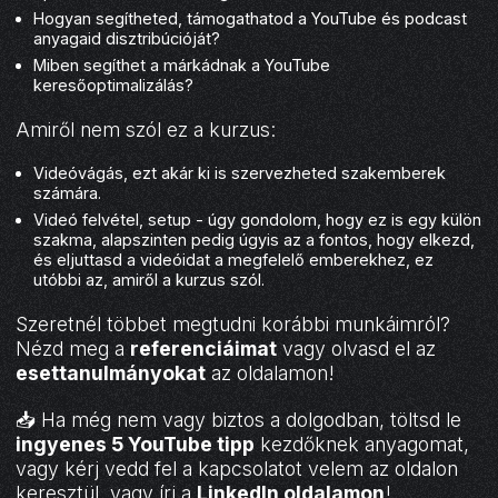
Hogyan segítheted, támogathatod a YouTube és podcast
anyagaid disztribúcióját?
Miben segíthet a márkádnak a YouTube
keresőoptimalizálás?
Amiről nem szól ez a kurzus:
Videóvágás, ezt akár ki is szervezheted szakemberek
számára.
Videó felvétel, setup - úgy gondolom, hogy ez is egy külön
szakma, alapszinten pedig úgyis az a fontos, hogy elkezd,
és eljuttasd a videóidat a megfelelő emberekhez, ez
utóbbi az, amiről a kurzus szól.
Szeretnél többet megtudni korábbi munkáimról?
Nézd meg a
referenciáimat
vagy olvasd el az
esettanulmányokat
az oldalamon!
📥 Ha még nem vagy biztos a dolgodban, töltsd le
ingyenes 5 YouTube tipp
kezdőknek anyagomat,
vagy kérj vedd fel a kapcsolatot velem az oldalon
keresztül, vagy írj a
LinkedIn oldalamon
!