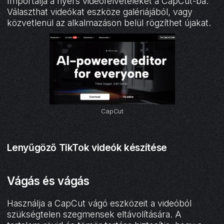
Importálja a nyers videofelvételeket a CapCut-ba.
Választhat videókat eszköze galériájából, vagy
közvetlenül az alkalmazáson belül rögzíthet újakat.
CapCut
Lenyűgöző TikTok videók készítése
Vágás és vágás
Használja a CapCut vágó eszközeit a videóból
szükségtelen szegmensek eltávolítására. A