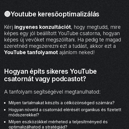
🔴Youtube keresőoptimalizálás
Kérj
ingyenes konzultációt
, hogy megtudd, mire
képes egy jól beállított YouTube csatorna, hogyan
képes új vevőket megszólítani. Ha pedig te magad
szeretnéd megszerezni ezt a tudást, akkor ezt a
YouTube tanfolyamot
ajánlom neked!
Hogyan építs sikeres YouTube
csatornát vagy podcastot?
A tanfolyam segítségével megtanulhatod:
Milyen tartalmakat készíts a célközönséged számára?
Hogyan növeld a csatornád elérését organikus és fizetett
módszerekkel?
Milyen eszközökkel mérheted a teljesítményed és
optimalizálhatod a stratégiád?