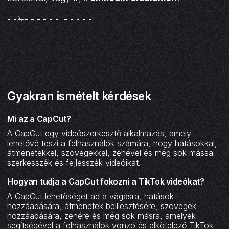
- -✁- - - - - - - - - - -
Gyakran ismételt kérdések
Mi az a CapCut?
A CapCut egy videószerkesztő alkalmazás, amely
lehetővé teszi a felhasználók számára, hogy hatásokkal,
átmenetekkel, szövegekkel, zenével és még sok mással
szerkesszék és fejlesszék videóikat.
Hogyan tudja a CapCut fokozni a TikTok videókat?
A CapCut lehetőséget ad a vágásra, hatások
hozzáadására, átmenetek beillesztésére, szövegek
hozzáadására, zenére és még sok másra, amelyek
segítségével a felhasználók vonzó és elkötelező TikTok