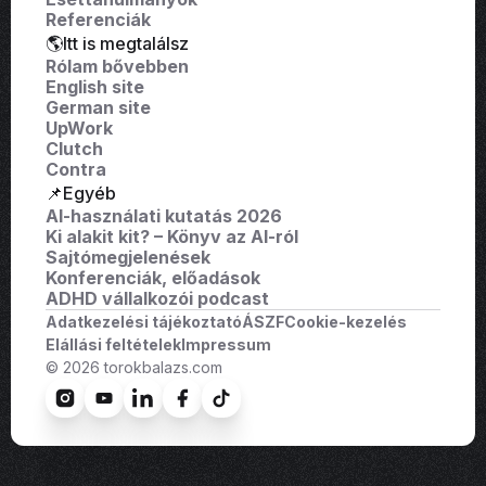
Referenciák
🌎Itt is megtalálsz
Rólam bővebben
English site
German site
UpWork
Clutch
Contra
📌Egyéb
AI-használati kutatás 2026
Ki alakit kit? – Könyv az AI-ról
Sajtómegjelenések
Konferenciák, előadások
ADHD vállalkozói podcast
Adatkezelési tájékoztató
ÁSZF
Cookie-kezelés
Elállási feltételek
Impressum
© 2026 torokbalazs.com