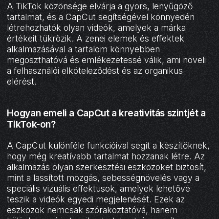
A TikTok közönsége elvárja a gyors, lenyűgöző
tartalmat, és a CapCut segítségével könnyedén
létrehozhatók olyan videók, amelyek a márka
értékeit tükrözik. A zenei elemek és effektek
alkalmazásával a tartalom könnyebben
megoszthatóvá és emlékezetessé válik, ami növeli
a felhasználói elköteleződést és az organikus
elérést.
Hogyan emeli a CapCut a kreativitás szintjét a
TikTok-on?
A CapCut különféle funkcióival segít a készítőknek,
hogy még kreatívabb tartalmat hozzanak létre. Az
alkalmazás olyan szerkesztési eszközöket biztosít,
mint a lassított mozgás, sebességnövelés vagy a
speciális vizuális effektusok, amelyek lehetővé
teszik a videók egyedi megjelenését. Ezek az
eszközök nemcsak szórakoztatóvá, hanem