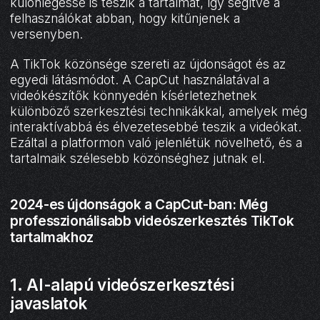
különlegessé is teszik a tartalmat, így segítve a
felhasználókat abban, hogy kitűnjenek a
versenyben.
A TikTok közönsége szereti az újdonságot és az
egyedi látásmódot. A CapCut használatával a
videókészítők könnyedén kísérletezhetnek
különböző szerkesztési technikákkal, amelyek még
interaktívabbá és élvezetesebbé teszik a videókat.
Ezáltal a platformon való jelenlétük növelhető, és a
tartalmaik szélesebb közönséghez jutnak el.
2024-es újdonságok a CapCut-ban: Még
professzionálisabb videószerkesztés TikTok
tartalmakhoz
1. AI-alapú videószerkesztési
javaslatok