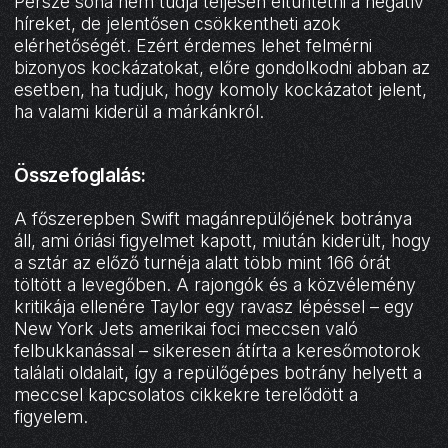
Persze soha nem tudja teljesen eltüntetni a negatív
híreket, de jelentősen csökkentheti azok
elérhetőségét. Ezért érdemes lehet felmérni
bizonyos kockázatokat, előre gondolkodni abban az
esetben, ha tudjuk, hogy komoly kockázatot jelent,
ha valami kiderül a márkánkról.
Összefoglalás:
A főszerepben Swift magánrepülőjének botránya
áll, ami óriási figyelmet kapott, miután kiderült, hogy
a sztár az előző turnéja alatt több mint 166 órát
töltött a levegőben. A rajongók és a közvélemény
kritikája ellenére Taylor egy ravasz lépéssel – egy
New York Jets amerikai foci meccsen való
felbukkanással – sikeresen átírta a keresőmotorok
találati oldalait, így a repülőgépes botrány helyett a
meccsel kapcsolatos cikkekre terelődött a
figyelem.