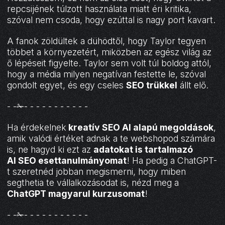
repcsijének túlzott használata miatt éri kritika,
szóval nem csoda, hogy ezúttal is nagy port kavart.
A fanok zöldültek a dühödtől, hogy Taylor tegyen
többet a környezetért, miközben az egész világ az
ő lépéseit figyelte. Taylor sem volt túl boldog attól,
hogy a média milyen negatívan festette le, szóval
gondolt egyet, és egy cseles
SEO trükkel
állt elő.
- -✁- - - - - - - - - - -
Ha érdekelnek
kreatív SEO AI alapú megoldások
,
amik valódi értéket adnak a te webshopod számára
is, ne hagyd ki ezt az
adatokat is tartalmazó
AI SEO esettanulmányomat
! Ha pedig a ChatGPT-
t szeretnéd jobban megismerni, hogy miben
segthetia te vállalkozásodat is, nézd meg a
ChatGPT magyarul kurzusomat
!
- -✁- - - - - - - - - - -