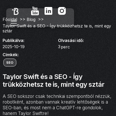
>>
>>
Főoldal
Blog
Taylor Swift és a SEO - Így trükközhetsz te is, mint egy
sztár
Publikálva:
Olvasási idő:
2025-10-19
3
perc
Címkék:
SEO
Taylor Swift és a SEO - Így
trükközhetsz te is, mint egy sztár
A SEO sokszor csak technikai szempontból nézzük,
robotként, azonban vannak kreatív lehtőségek is a
SEO-ban, és most nem a ChatGPT-re gondolok,
hanem Taylor Swiftre!