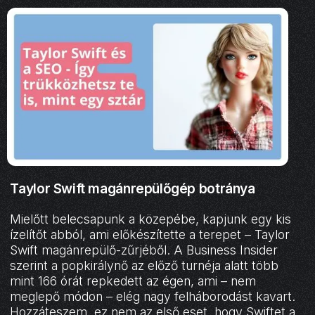
Taylor Swift magánrepülőgép botránya
Mielőtt belecsapunk a közepébe, kapjunk egy kis
ízelítőt abból, ami előkészítette a terepet – Taylor
Swift magánrepülő-zűrjéből. A Business Insider
szerint a popkirálynő az előző turnéja alatt több
mint 166 órát repkedett az égen, ami – nem
meglepő módon – elég nagy felháborodást kavart.
Hozzáteszem, ez nem az első eset, hogy Swiftet a