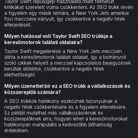
Taylor Swift repülőgép-használata miatt felmerült
kritikákat szeretett volna csökkenteni. Az SEO trükk révén
a figyelem egy másik témára, a New York Jets amerikai
foci meccsére irányult, így csökkentve a negatív hírek
elterjedését.
Milyen hatással volt Taylor Swift SEO trükkje a
keresőmotorok találati oldalaira?
Taylor Swift megjelenése a New York Jets meccsén
átírta a keresőmotorok találati oldalait, így a botrányról
szóló cikkek helyett a meccsel kapcsolatos bejegyzések
kerültek előtérbe, csökkentve a negatív hírek
elérhetőségét.
Milyen üzenettel bír ez a SEO trükk a vállalkozások és
közszereplők számára?
A SEO trükkök hatékony eszköznek bizonyulnak a
negatív hírek csökkentésére és a figyelem elterelésére.
Ez példát mutathat más vállalkozásoknak és
közszereplőknek arra, hogyan lehet a keresőmotorokat
hatékonyan manipulálni a kedvezőbb láthatóság
érdekében.‍