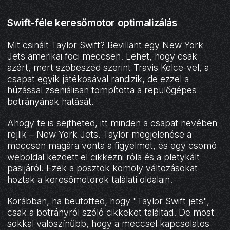
Swift-féle keresőmotor optimalizálás
Mit csinált Taylor Swift? Bevillant egy New York
Jets amerikai foci meccsen. Lehet, hogy csak
azért, mert szóbeszéd szerint Travis Kelce-vel, a
csapat egyik játékosával randizik, de ezzel a
húzással zseniálisan tompította a repülőgépes
botrányának hatását.
Ahogy te is sejtheted, itt minden a csapat nevében
rejlik – New York Jets. Taylor megjelenése a
meccsen magára vonta a figyelmet, és egy csomó
weboldal kezdett el cikkezni róla és a pletykált
pasijáról. Ezek a posztok komoly változásokat
hoztak a keresőmotorok találati oldalain.
Korábban, ha beütötted, hogy "Taylor Swift jets",
csak a botrányról szóló cikkeket találtad. De most
sokkal valószínűbb, hogy a meccsel kapcsolatos