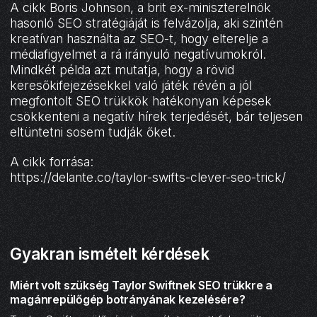
A cikk Boris Johnson, a brit ex-miniszterelnök
hasonló SEO stratégiáját is felvázolja, aki szintén
kreatívan használta az SEO-t, hogy elterelje a
médiafigyelmet a rá irányuló negatívumokról.
Mindkét példa azt mutatja, hogy a rövid
keresőkifejezésekkel való játék révén a jól
megfontolt SEO trükkök hatékonyan képesek
csökkenteni a negatív hírek terjedését, bár teljesen
eltüntetni sosem tudják őket.
A cikk forrása:
https://delante.co/taylor-swifts-clever-seo-trick/
Gyakran ismételt kérdések
Miért volt szükség Taylor Swiftnek SEO trükkre a
magánrepülőgép botrányának kezelésére?