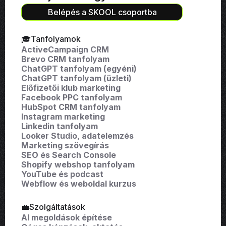
Belépés a SKOOL csoportba
🎓Tanfolyamok
ActiveCampaign CRM
Brevo CRM tanfolyam
ChatGPT tanfolyam (egyéni)
ChatGPT tanfolyam (üzleti)
Előfizetői klub marketing
Facebook PPC tanfolyam
HubSpot CRM tanfolyam
Instagram marketing
Linkedin tanfolyam
Looker Studio, adatelemzés
Marketing szövegírás
SEO és Search Console
Shopify webshop tanfolyam
YouTube és podcast
Webflow és weboldal kurzus
💼Szolgáltatások
AI megoldások építése