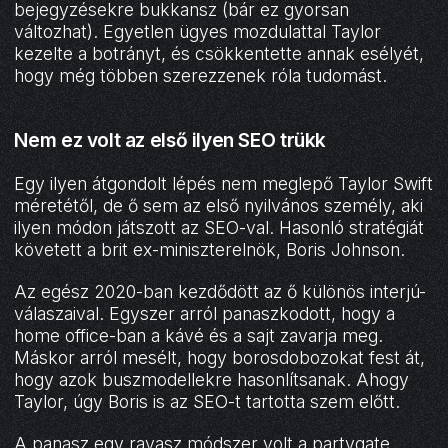
bejegyzésekre bukkansz (bár ez gyorsan
változhat). Egyetlen ügyes mozdulattal Taylor
kezelte a botrányt, és csökkentette annak esélyét,
hogy még többen szerezzenek róla tudomást.
Nem ez volt az első ilyen SEO trükk
Egy ilyen átgondolt lépés nem meglepő Taylor Swift
méretétől, de ő sem az első nyilvános személy, aki
ilyen módon játszott az SEO-val. Hasonló stratégiát
követett a brit ex-miniszterelnök, Boris Johnson.
Az egész 2020-ban kezdődött az ő különös interjú-
válaszaival. Egyszer arról panaszkodott, hogy a
home office-ban a kávé és a sajt zavarja meg.
Máskor arról mesélt, hogy borosdobozokat fest át,
hogy azok buszmodellekre hasonlítsanak. Ahogy
Taylor, úgy Boris is az SEO-t tartotta szem előtt.
A panasz egy ravasz módszer volt a partygate