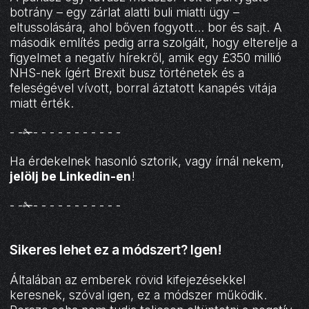
botrány – egy zárlat alatti buli miatti ügy –
eltussolására, ahol bőven fogyott... bor és sajt. A
második említés pedig arra szolgált, hogy elterelje a
figyelmet a negatív hírekről, amik egy £350 millió
NHS-nek ígért Brexit busz történetek és a
feleségével vívott, borral áztatott kanapés vitája
miatt érték.
- -✁- - - - - - - - - - -
Ha érdekelnek hasonló sztorik, vagy írnál nekem,
jelölj be Linkedin-en
!
- -✁- - - - - - - - - - -
Sikeres lehet ez a módszert? Igen!
Általában az emberek rövid kifejezésekkel
keresnek, szóval igen, ez a módszer működik.