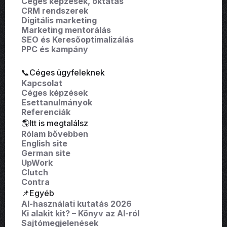
Céges képzések, oktatás
CRM rendszerek
Digitális marketing
Marketing mentorálás
SEO és Keresőoptimalizálás
PPC és kampány
📞Céges ügyfeleknek
Kapcsolat
Céges képzések
Esettanulmányok
Referenciák
🌎Itt is megtalálsz
Rólam bővebben
English site
German site
UpWork
Clutch
Contra
📌Egyéb
AI-használati kutatás 2026
Ki alakit kit? – Könyv az AI-ról
Sajtómegjelenések