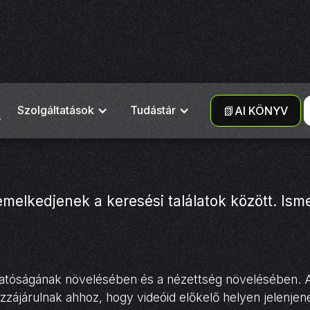
Szolgáltatások
Tudástár
📗AI KÖNYV
s
emelkedjenek a keresési találatok között. Is
hatóságának növelésében és a nézettség növelésében. 
zzájárulnak ahhoz, hogy videóid előkelő helyen jelenje