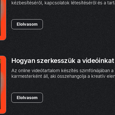
kézbesítéséről, kapcsolatok létesítéséről és a tar
Elolvasom
Hogyan szerkesszük a videóinkat
Az online videótartalom készítés szimfóniájában 
karmesterként áll, aki összehangolja a kreatív e
Elolvasom