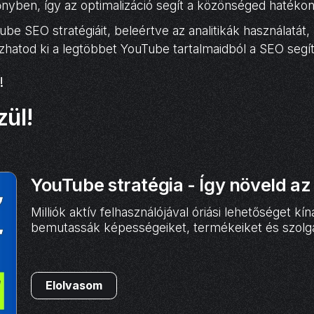
előnyben, így az optimalizáció segít a közönséged haték
be SEO stratégiáit, beleértve az analitikák használatát,
ozhatod ki a legtöbbet YouTube tartalmaidból a SEO segí
!
zül!
YouTube stratégia - Így növeld az 
Milliók aktív felhasználójával óriási lehetőséget 
bemutassák képességeiket, termékeiket és szolgál
Elolvasom