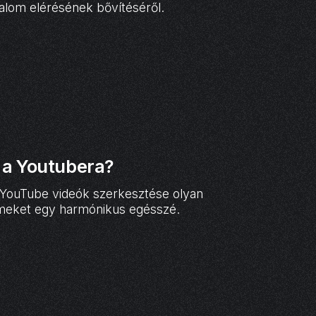
talom elérésének bővítéséről.
 a Youtubera?
a YouTube videók szerkesztése olyan
lemeket egy harmónikus egésszé.