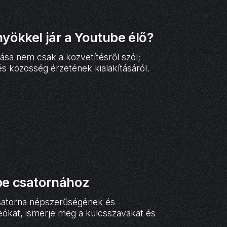
yökkel jár a Youtube élő?
ása nem csak a közvetítésről szól;
és közösség érzetének kialakításáról.
be csatornához
csatorna népszerűségének és
eókat, ismerje meg a kulcsszavakat és