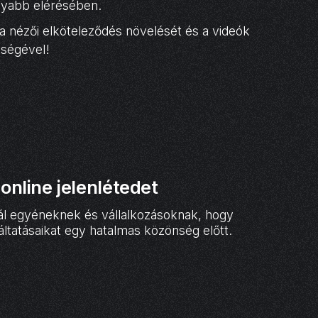
onyabb elérésében.
 a nézői elköteleződés növelését és a videók
tségével!
online jelenlétedet
kínál egyéneknek és vállalkozásoknak, hogy
tatásaikat egy hatalmas közönség előtt.