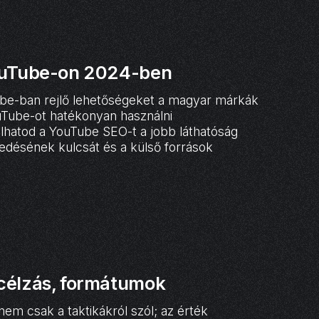
YouTube-on 2024-ben
be-ban rejlő lehetőségeket a magyar márkák
Tube-ot hatékonyan használni
álhatod a YouTube SEO-t a jobb láthatóság
désének kulcsát és a külső források
célzás, formátumok
em csak a taktikákról szól; az érték