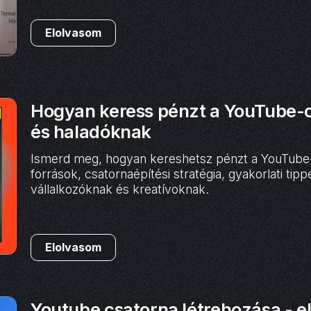
Elolvasom
Hogyan keress pénzt a YouTube-
és haladóknak
Ismerd meg, hogyan kereshetsz pénzt a YouTube-o
források, csatornaépítési stratégia, gyakorlati t
vállalkozóknak és kreatívoknak.
Elolvasom
Youtube csatorna létrehozása - el