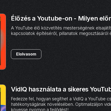
Élőzés a Youtube-on - Milyen előn
A YouTube élő közvetítés mesterségének elsajátít
kapcsolatok építéséről, pillanatok megosztásáról 
Elolvasom
VidIQ használata a sikeres YouTu
Fedezze fel, hogyan segíthet a VidIQ a YouTube 
hatékonyságának növelésében. Optimalizáljon vid
kövesse nyomon a fejlődést!