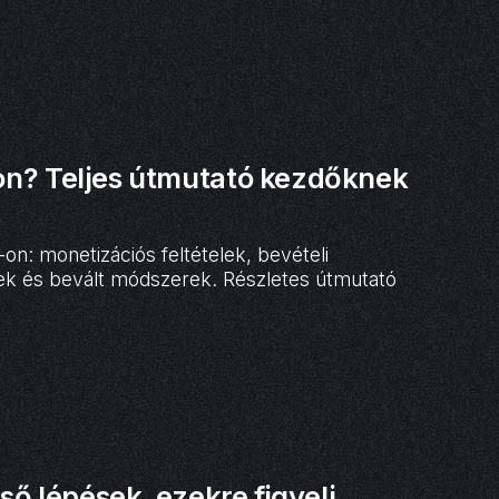
on? Teljes útmutató kezdőknek
n: monetizációs feltételek, bevételi
ippek és bevált módszerek. Részletes útmutató
ső lépések, ezekre figyelj