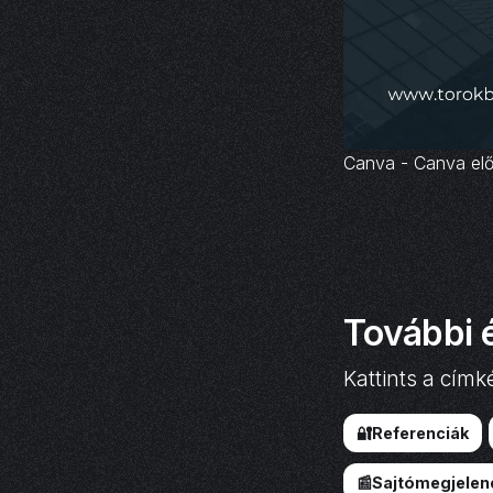
Canva - Canva elő
További 
Kattints a címk
🔐Referenciák
📰Sajtómegjelen