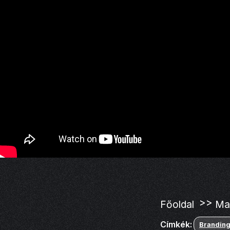
>>
Főoldal
Mar
Címkék:
Brandin