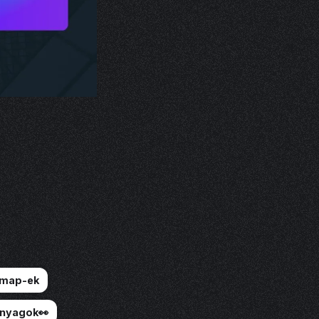
dmap-ek
anyagok👀