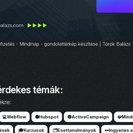
fizetés - Mindmap - gondolattérkép készítése | Török Balázs
érdekes témák:
ékre:
💻Webflow
🟠Hubspot
🔵ActiveCampaign
🧩Min
ések
🎓Kurzusok
🗂️Esettanulmányok
👀Ingyenes 