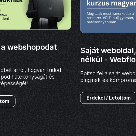
l a webshopodat
Saját weboldal,
nélkül - Webfl
bbet arról, hogyan tudod
Építsd fel a saját web
hopod hatékonyságát és
pluginek és kompromi
képességét!
Érdekel / Letöltöm
ltöm