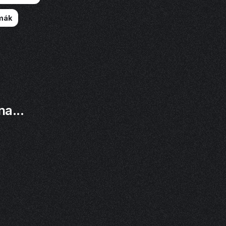
mák
na...