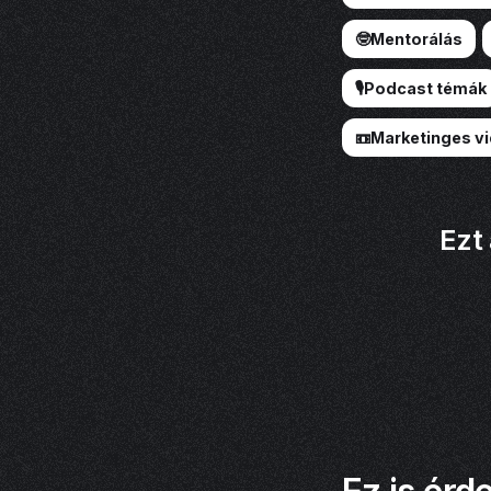
🤓Mentorálás
🎙️Podcast témák
📼Marketinges v
Ezt 