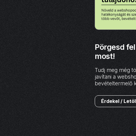
Pörgesd fe
most!
Tudj meg még tö
javítani a webs
bevételtermelő 
Érdekel / Letö