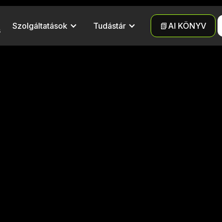
Szolgáltatások
Tudástár
📗AI KÖNYV
s