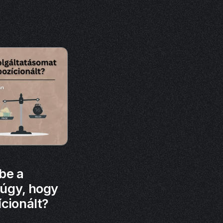
be a
 úgy, hogy
ícionált?