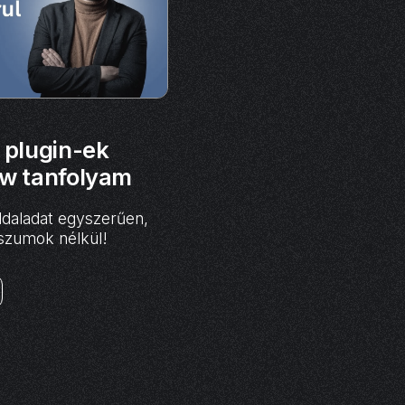
 plugin-ek
ow tanfolyam
oldaladat egyszerűen,
szumok nélkül!