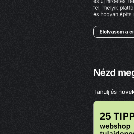
és új hirdetési 
fel, melyik plat
és hogyan építs 
Elolvasom a c
Nézd meg
Tanulj és növe