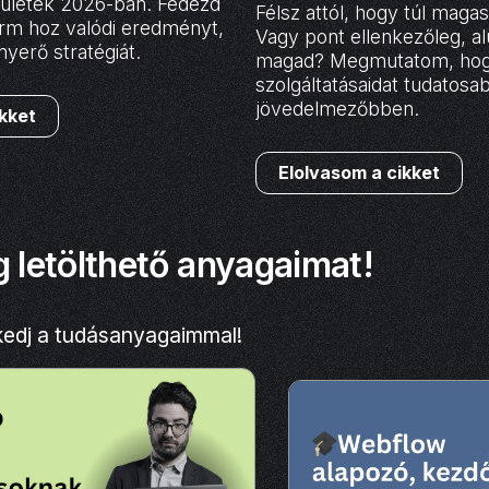
felületek 2026-ban. Fedezd
Félsz attól, hogy túl magas
form hoz valódi eredményt,
Vagy pont ellenkezőleg, al
nyerő stratégiát.
magad? Megmutatom, hog
szolgáltatásaidat tudatosa
jövedelmezőbben.
ikket
Elolvasom a cikket
 letölthető anyagaimat!
kedj a tudásanyagaimmal!