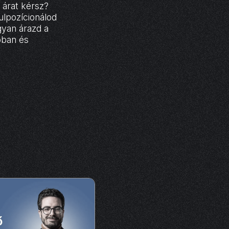
 árat kérsz?
ulpozícionálod
yan árazd a
bban és