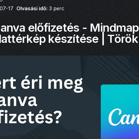
07-17
Olvasási idő:
3
perc
anva előfizetés - Mindmap
attérkép készítése | Török