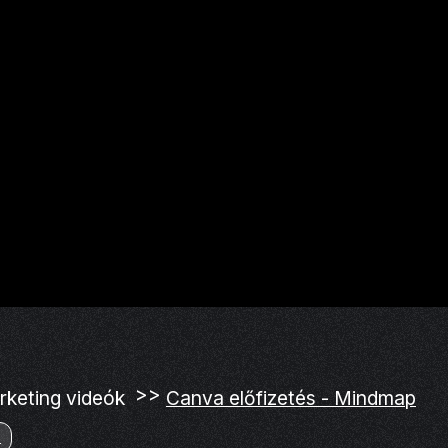
>>
keting videók
Canva előfizetés - Mindmap
g