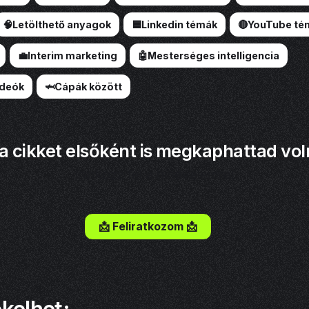
🧠Letölthető anyagok
🟦Linkedin témák
🔴YouTube té
💼Interim marketing
🤖Mesterséges intelligencia
ideók
🦈Cápák között
a cikket elsőként is megkaphattad vol
Iratkozz fel a hírlevelemre!
📩 Feliratkozom 📩