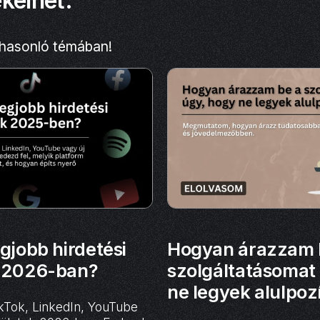
ekelhet:
 hasonló témában!
gjobb hirdetési
Hogyan árazzam 
k 2026-ban?
szolgáltatásomat
ne legyek alulpoz
kTok, LinkedIn, YouTube