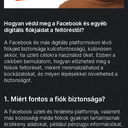
Hogyan védd meg a Facebook és egyéb
digitális fiókjaidat a feltöréstől?
A Facebook és más digitális platformokon lévő
fiókjaid biztonsága kulcsfontosságú, különösen
akkor, ha üzleti célokra használod őket. Ebben a
cikkben bemutatom, hogyan előzheted meg a
fiókok feltörését, miként minimalizálhatod a
kockázatokat, és milyen lépésekkel növelheted a
biztonságot.
1. Miért fontos a fiók biztonsága?
A Facebook üzleti és hirdetési platformja, valamint
más közösségi média fiókok gyakran tartalmaznak
érzékeny adatokat, például pénzügyi információkat,