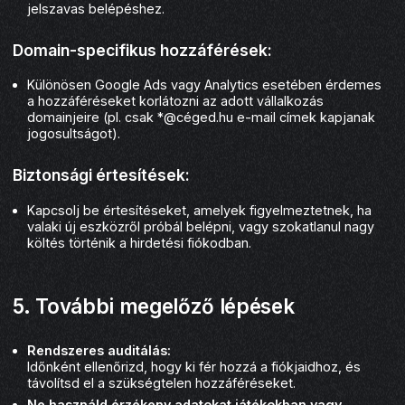
jelszavas belépéshez.
Domain-specifikus hozzáférések:
Különösen Google Ads vagy Analytics esetében érdemes
a hozzáféréseket korlátozni az adott vállalkozás
domainjeire (pl. csak *@céged.hu e-mail címek kapjanak
jogosultságot).
Biztonsági értesítések:
Kapcsolj be értesítéseket, amelyek figyelmeztetnek, ha
valaki új eszközről próbál belépni, vagy szokatlanul nagy
költés történik a hirdetési fiókodban.
5. További megelőző lépések
Rendszeres auditálás:
Időnként ellenőrizd, hogy ki fér hozzá a fiókjaidhoz, és
távolítsd el a szükségtelen hozzáféréseket.
Ne használd érzékeny adatokat játékokban vagy