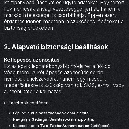
kampánybeállításokat és ügyféladatokat. Egy feltört
fiók nemcsak anyagi veszteséggel járhat, hanem a
márkád hitelességét is csorbíthatja. Éppen ezért
érdemes időben megtenni a szükséges lépéseket a
biztonság érdekében.
2. Alapvető biztonsági beállítások
Kétlépcsős azonosítás:
Ez az egyik leghatékonyabb módszer a fiókod
védelmére. A kétlépcsős azonosítás során
nemcsak a jelszavadra, hanem egy második
megerősítésre is szükség van (pl. SMS, e-mail vagy
authentikátor alkalmazás).
Facebook esetében:
Lépj be a
business.facebook.com
oldalra.
Navigálj a
Settings
(Beállítások) menüpontra.
Kapcsold be a
Two-Factor Authentication
(Kétlépcsős