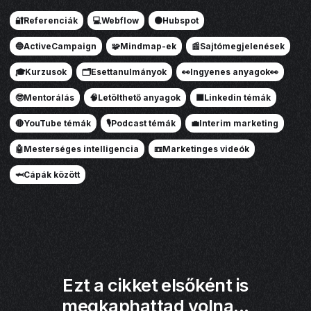
🔐Referenciák
💻Webflow
🟠Hubspot
🔵ActiveCampaign
🧩Mindmap-ek
📰Sajtómegjelenések
🎓Kurzusok
🗂️Esettanulmányok
👀Ingyenes anyagok👀
🤓Mentorálás
🧠Letölthető anyagok
🟦Linkedin témák
🔴YouTube témák
🎙️Podcast témák
💼Interim marketing
🤖Mesterséges intelligencia
📼Marketinges videók
🦈Cápák között
Ezt a cikket elsőként is
megkaphattad volna...