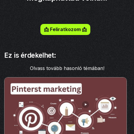
Iratkozz fel a hírlevelemre!
📩 Feliratkozom 📩
Ez is érdekelhet:
Olvass tovább hasonló témában!