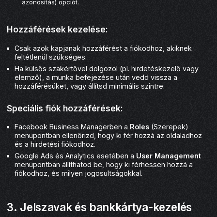
azonosítás) opciót.
Hozzáférések kezelése:
Csak azok kapjanak hozzáférést a fiókodhoz, akiknek
feltétlenül szükséges.
Ha külsős szakértővel dolgozol (pl. hirdetéskezelő vagy
elemző), a munka befejezése után vedd vissza a
hozzáférésüket, vagy állítsd minimális szintre.
Speciális fiók hozzáférések:
Facebook Business Managerben a
Roles
(Szerepek)
menüpontban ellenőrizd, hogy ki fér hozzá az oldaladhoz
és a hirdetési fiókodhoz.
Google Ads és Analytics esetében a
User Management
menüpontban állíthatod be, hogy ki férhessen hozzá a
fiókodhoz, és milyen jogosultságokkal.
3. Jelszavak és bankkártya-kezelés