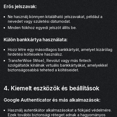
Erős jelszavak:
Ne használj könnyen kitalálható jelszavakat, például a
nevedet vagy születési dátumodat.
Minden fiókhoz egyedi jelszót állíts be.
Külön bankkártya használata:
Hozz létre egy másodlagos bankkártyát, amelyet kizárólag
hirdetési költésekre használsz.
TransferWise (Wise), Revolut vagy más fintech
szolgáltatók kínálnak virtuális bankkártyákat, amelyekkel
biztonságosabbá teheted a költéseidet.
4. Kiemelt eszközök és beállítások
Google Authenticator és más alkalmazások:
Használj autentikátor alkalmazásokat a fiókjaid védelmére.
Ezek további biztonsági réteget adnak a hagyományos