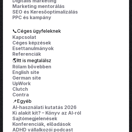
Digitális marketing
Marketing mentorálás
SEO és Keresőoptimalizálás
PPC és kampány
📞Céges ügyfeleknek
Kapcsolat
Céges képzések
Esettanulmányok
Referenciák
🌎Itt is megtalálsz
Rólam bővebben
English site
German site
UpWork
Clutch
Contra
📌Egyéb
AI-használati kutatás 2026
Ki alakit kit? – Könyv az AI-ról
Sajtómegjelenések
Konferenciák, előadások
ADHD vállalkozói podcast